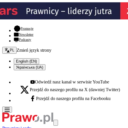
- otwiera się w nowej karcie
Promocje
Newsletter
Podcasty
Zmień język - bieżący:
Zmień język strony
PL
English (EN)
Українська (UA)
Odwiedź nasz kanał w serwisie YouTube
Youtube - otwiera się w nowej karcie
Przejdź do naszego profilu na X (dawniej Twitter)
X - otwiera się w nowej karcie
Przejdź do naszego profilu na Facebooku
Facebook - otwiera się w nowej karcie