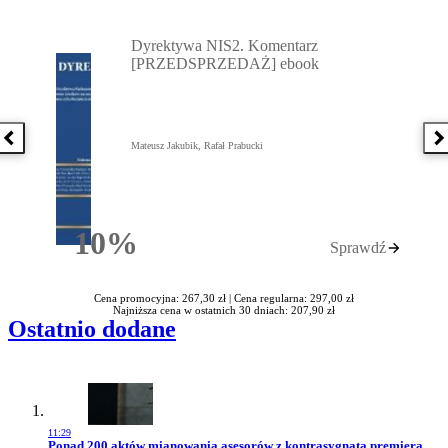
Przejdź do: Dyrektywa NIS2. Komentarz [PRZEDSPRZEDAŻ] ebook,
Dyrektywa NIS2. Komentarz
[PRZEDSPRZEDAŻ] ebook
Poprzednia książka
N
Mateusz Jakubik, Rafał Prabucki
10%
Sprawdź
Rabatu
Cena promocyjna: 267,30 zł |
Cena regularna: 297,00 zł
Najniższa cena w ostatnich 30 dniach: 207,90 zł
Ostatnio dodane
11:29
Przejdź do artykułu:
Ponad 200 aktów mianowania asesorów z kontrasygnatą premiera