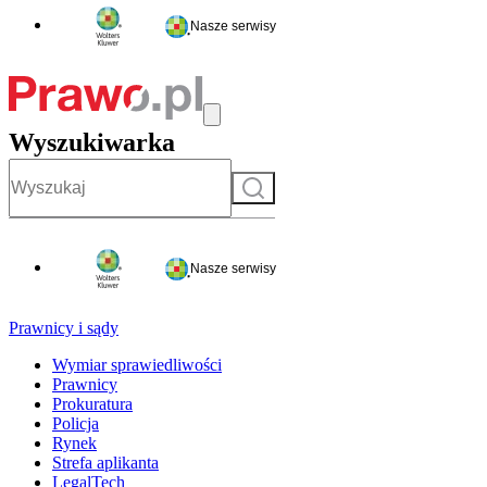
Nasze serwisy
Wyszukiwarka
Szukaj
Nasze serwisy
Prawnicy i sądy
Wymiar sprawiedliwości
Prawnicy
Prokuratura
Policja
Rynek
Strefa aplikanta
LegalTech