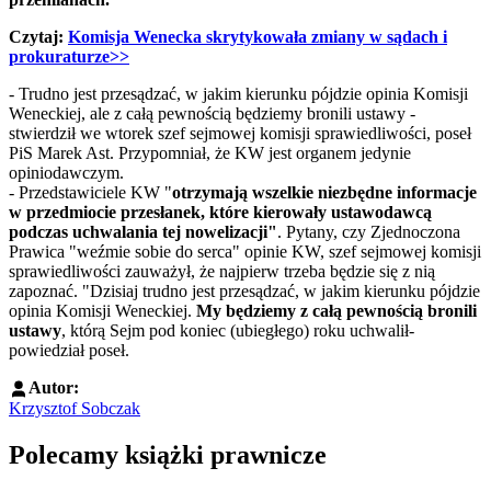
Czytaj:
Komisja Wenecka skrytykowała zmiany w sądach i
prokuraturze>>
- Trudno jest przesądzać, w jakim kierunku pójdzie opinia Komisji
Weneckiej, ale z całą pewnością będziemy bronili ustawy -
stwierdził we wtorek szef sejmowej komisji sprawiedliwości, poseł
PiS Marek Ast. Przypomniał, że KW jest organem jedynie
opiniodawczym.
- Przedstawiciele KW "
otrzymają wszelkie niezbędne informacje
w przedmiocie przesłanek, które kierowały ustawodawcą
podczas uchwalania tej nowelizacji"
. Pytany, czy Zjednoczona
Prawica "weźmie sobie do serca" opinie KW, szef sejmowej komisji
sprawiedliwości zauważył, że najpierw trzeba będzie się z nią
zapoznać. "Dzisiaj trudno jest przesądzać, w jakim kierunku pójdzie
opinia Komisji Weneckiej.
My będziemy z całą pewnością bronili
ustawy
, którą Sejm pod koniec (ubiegłego) roku uchwalił-
powiedział poseł.
Autor:
Krzysztof Sobczak
Polecamy książki prawnicze