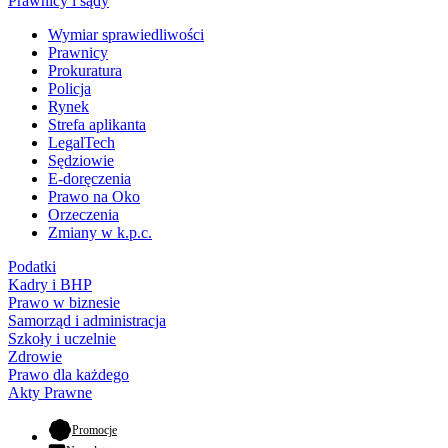
Prawnicy i sądy
Wymiar sprawiedliwości
Prawnicy
Prokuratura
Policja
Rynek
Strefa aplikanta
LegalTech
Sędziowie
E-doręczenia
Prawo na Oko
Orzeczenia
Zmiany w k.p.c.
Podatki
Kadry i BHP
Prawo w biznesie
Samorząd i administracja
Szkoły i uczelnie
Zdrowie
Prawo dla każdego
Akty Prawne
- otwiera się w nowej karcie
Promocje