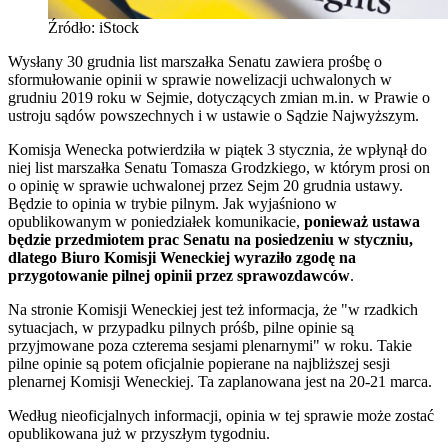
Źródło: iStock
Wysłany 30 grudnia list marszałka Senatu zawiera prośbę o
sformułowanie opinii w sprawie nowelizacji uchwalonych w
grudniu 2019 roku w Sejmie, dotyczących zmian m.in. w Prawie o
ustroju sądów powszechnych i w ustawie o Sądzie Najwyższym.
Komisja Wenecka potwierdziła w piątek 3 stycznia, że wpłynął do
niej list marszałka Senatu Tomasza Grodzkiego, w którym prosi on
o opinię w sprawie uchwalonej przez Sejm 20 grudnia ustawy.
Będzie to opinia w trybie pilnym. Jak wyjaśniono w
opublikowanym w poniedziałek komunikacie,
ponieważ ustawa
będzie przedmiotem prac Senatu na posiedzeniu w styczniu,
dlatego Biuro Komisji Weneckiej wyraziło zgodę na
przygotowanie pilnej opinii przez sprawozdawców
.
Na stronie Komisji Weneckiej jest też informacja, że "w rzadkich
sytuacjach, w przypadku pilnych próśb, pilne opinie są
przyjmowane poza czterema sesjami plenarnymi" w roku. Takie
pilne opinie są potem oficjalnie popierane na najbliższej sesji
plenarnej Komisji Weneckiej. Ta zaplanowana jest na 20-21 marca.
Według nieoficjalnych informacji, opinia w tej sprawie może zostać
opublikowana już w przyszłym tygodniu.