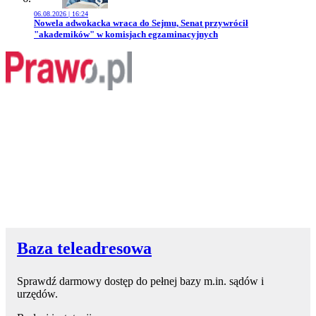
06.08.2026 | 16:24
Przejdź do artykułu:
Nowela adwokacka wraca do Sejmu, Senat przywrócił
"akademików" w komisjach egzaminacyjnych
Baza teleadresowa
Sprawdź darmowy dostęp do pełnej bazy m.in. sądów i
urzędów.