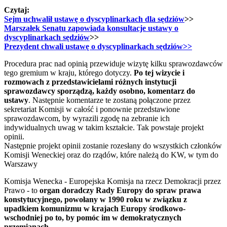
Czytaj:
Sejm uchwalił ustawę o dyscyplinarkach dla sędziów
>>
Marszałek Senatu zapowiada konsultacje ustawy o
dyscyplinarkach sędziów
>>
Prezydent chwali ustawę o dyscyplinarkach sędziów>>
Procedura prac nad opinią przewiduje wizytę kilku sprawozdawców
tego gremium w kraju, którego dotyczy.
Po tej wizycie i
rozmowach z przedstawicielami różnych instytucji
sprawozdawcy sporządzą, każdy osobno, komentarz do
ustawy
. Następnie komentarze te zostaną połączone przez
sekretariat Komisji w całość i ponownie przedstawione
sprawozdawcom, by wyrazili zgodę na zebranie ich
indywidualnych uwag w takim kształcie. Tak powstaje projekt
opinii.
Następnie projekt opinii zostanie rozesłany do wszystkich członków
Komisji Weneckiej oraz do rządów, które należą do KW, w tym do
Warszawy
Komisja Wenecka - Europejska Komisja na rzecz Demokracji przez
Prawo - to
organ doradczy Rady Europy do spraw prawa
konstytucyjnego, powołany w 1990 roku w związku z
upadkiem komunizmu w krajach Europy środkowo-
wschodniej po to, by pomóc im w demokratycznych
przemianach.