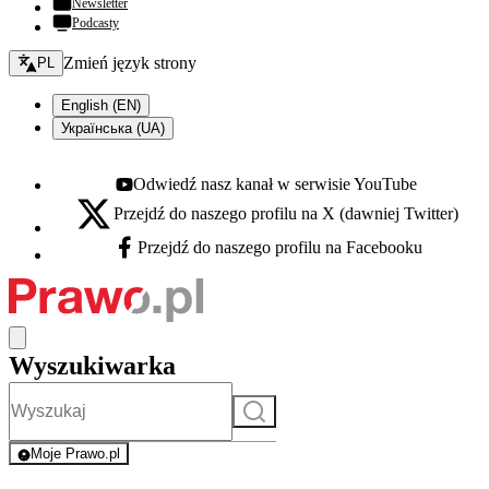
Newsletter
Podcasty
Zmień język - bieżący:
Zmień język strony
PL
English (EN)
Українська (UA)
Odwiedź nasz kanał w serwisie YouTube
Youtube - otwiera się w nowej karcie
Przejdź do naszego profilu na X (dawniej Twitter)
X - otwiera się w nowej karcie
Przejdź do naszego profilu na Facebooku
Facebook - otwiera się w nowej karcie
Wyszukiwarka
Szukaj
Moje Prawo.pl
- rejestracja i logowanie do serwisu