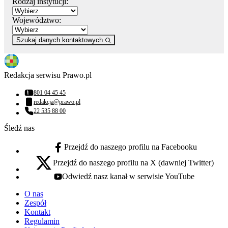
Rodzaj instytucji:
Województwo:
Szukaj danych kontaktowych
Redakcja serwisu Prawo.pl
801 04 45 45
Numer telefonu:
redakcja@prawo.pl
Adres email:
22 535 88 00
Numer telefonu:
Śledź nas
Przejdź do naszego profilu na Facebooku
facebook - otwiera się w nowej karcie
Przejdź do naszego profilu na X (dawniej Twitter)
x - otwiera się w nowej karcie
Odwiedź nasz kanał w serwisie YouTube
youtube - otwiera się w nowej karcie
O nas
Zespół
Kontakt
Regulamin