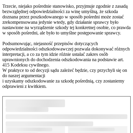
Trzecie, niejako pośrednie stanowisko, przyjmuje zgodnie z zasadą
bezwzględnej odpowiedzialności za winę umyślną, że szkoda
doznana przez poszkodowanego w sposób pośredni może zostać
zrekompensowana jedynie wtedy, gdy działanie sprawcy było
nastawione na wyrządzenie szkody tej konkretnej osobie, co prawda
w sposób pośredni, ale było to umyślne postępowanie sprawcy.
Podsumowując, niejasność przepisów dotyczących
odpowiedzialności odszkodowawczej pozwala dokonywać różnych
interpretacji, a co za tym idzie różnie ustalać zakres osób
uprawnionych do dochodzenia odszkodowania na podstawie art.
415 Kodeksu cywilnego.
W praktyce to od decyzji sądu zależeć będzie, czy przychyli się on
do naszej argumentacji
i uzyskamy odszkodowanie za szkodę pośrednią, czy zostaniemy
odprawieni z kwitkiem.