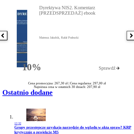
Przejdź do: Dyrektywa NIS2. Komentarz [PRZEDSPRZEDAŻ] ebook,
Dyrektywa NIS2. Komentarz
[PRZEDSPRZEDAŻ] ebook
Poprzednia książka
N
Mateusz Jakubik, Rafał Prabucki
10%
Sprawdź
Rabatu
Cena promocyjna: 267,30 zł |
Cena regularna: 297,00 zł
Najniższa cena w ostatnich 30 dniach: 207,90 zł
Ostatnio dodane
12:32
Przejdź do artykułu:
Grupy przestępcze uzyskają narzędzie do wglądu w akta spraw? KRP
krytycznie o projekcie MS