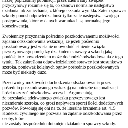
naszej poprzedniej publikacji, przez adekwatny związek
przyczynowy rozumie się to, co stanowi normalne następstwo
działania lub zaniechania, z którego szkoda wynikła. Zatem sprawca
szkody ponosi odpowiedzialność tylko za te następstwa swojego
postępowania, które w danych warunkach są normalną jego
konsekwencją.
Zwolennicy przyznania pośrednio poszkodowanemu możliwości
żądania odszkodowania wskazują, że jeżeli pośrednio
poszkodowany jest w stanie udowodnić istnienie związku
przyczynowego pomiędzy działaniem sprawcy a szkodą jaką
poniósł, to z powodzeniem może dochodzić odszkodowania z tego
tytułu. Tak zakreślona odpowiedzialność sprawcy jest stosunkowo
szeroka, ponieważ kolejnych ogniw pośrednio poszkodowanych
może być niekiedy dużo.
Przeciwnicy możliwości dochodzenia odszkodowania przez
pośrednio poszkodowanego wskazują na potrzebę racjonalizacji
ilości roszczeń odszkodowawczych. Argumentują,
że przesłanka adekwatnego związku przyczynowego jest
niezmiernie szeroka, co grozi napływem sporej ilości dodatkowych
pozwów. Powołują się oni na to, że literalne brzmienie art. 415
Kodeksu cywilnego nie pozwala na żądanie odszkodowania przez
osoby, które
nie zostały bezpośrednio dotknięte działaniem sprawcy szkody.