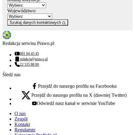
Województwo:
Szukaj danych kontaktowych
Redakcja serwisu Prawo.pl
801 04 45 45
Numer telefonu:
redakcja@prawo.pl
Adres email:
22 535 88 00
Numer telefonu:
Śledź nas
Przejdź do naszego profilu na Facebooku
facebook - otwiera się w nowej karcie
Przejdź do naszego profilu na X (dawniej Twitter)
x - otwiera się w nowej karcie
Odwiedź nasz kanał w serwisie YouTube
youtube - otwiera się w nowej karcie
O nas
Zespół
Kontakt
Regulamin