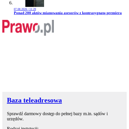
07.08.2026 | 11:29
Przejdź do artykułu:
Ponad 200 aktów mianowania asesorów z kontrasygnatą premiera
Baza teleadresowa
Sprawdź darmowy dostęp do pełnej bazy m.in. sądów i
urzędów.
Rodzaj instytucji: