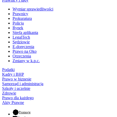
Prawnicy i sądy
Wymiar sprawiedliwości
Prawnicy
Prokuratura
Policja
Rynek
Strefa aplikanta
LegalTech
Sędziowie
E-doręczenia
Prawo na Oko
Orzeczenia
Zmiany w k.p.c.
Podatki
Kadry i BHP
Prawo w biznesie
Samorząd i administracja
Szkoły i uczelnie
Zdrowie
Prawo dla każdego
Akty Prawne
- otwiera się w nowej karcie
Promocje