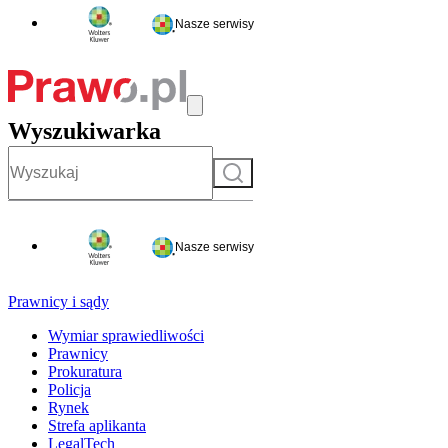
Nasze serwisy
Wyszukiwarka
Szukaj
Nasze serwisy
Prawnicy i sądy
Wymiar sprawiedliwości
Prawnicy
Prokuratura
Policja
Rynek
Strefa aplikanta
LegalTech