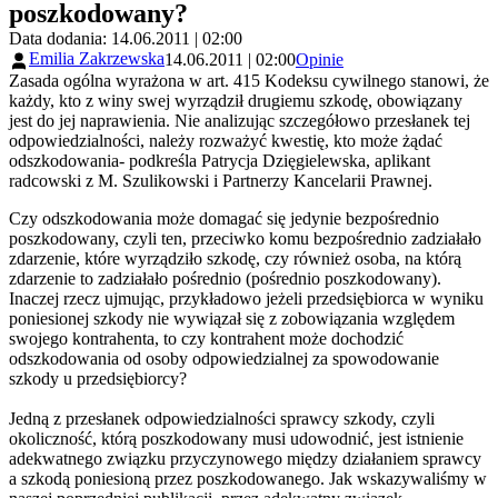
poszkodowany?
Data dodania: 14.06.2011 | 02:00
Emilia Zakrzewska
14.06.2011 | 02:00
Opinie
Zasada ogólna wyrażona w art. 415 Kodeksu cywilnego stanowi, że
każdy, kto z winy swej wyrządził drugiemu szkodę, obowiązany
jest do jej naprawienia. Nie analizując szczegółowo przesłanek tej
odpowiedzialności, należy rozważyć kwestię, kto może żądać
odszkodowania- podkreśla Patrycja Dzięgielewska, aplikant
radcowski z M. Szulikowski i Partnerzy Kancelarii Prawnej.
Czy odszkodowania może domagać się jedynie bezpośrednio
poszkodowany, czyli ten, przeciwko komu bezpośrednio zadziałało
zdarzenie, które wyrządziło szkodę, czy również osoba, na którą
zdarzenie to zadziałało pośrednio (pośrednio poszkodowany).
Inaczej rzecz ujmując, przykładowo jeżeli przedsiębiorca w wyniku
poniesionej szkody nie wywiązał się z zobowiązania względem
swojego kontrahenta, to czy kontrahent może dochodzić
odszkodowania od osoby odpowiedzialnej za spowodowanie
szkody u przedsiębiorcy?
Jedną z przesłanek odpowiedzialności sprawcy szkody, czyli
okoliczność, którą poszkodowany musi udowodnić, jest istnienie
adekwatnego związku przyczynowego między działaniem sprawcy
a szkodą poniesioną przez poszkodowanego. Jak wskazywaliśmy w