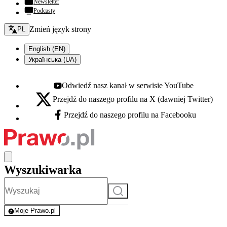
Newsletter
Podcasty
Zmień język - bieżący:
Zmień język strony
PL
English (EN)
Українська (UA)
Odwiedź nasz kanał w serwisie YouTube
Youtube - otwiera się w nowej karcie
Przejdź do naszego profilu na X (dawniej Twitter)
X - otwiera się w nowej karcie
Przejdź do naszego profilu na Facebooku
Facebook - otwiera się w nowej karcie
Wyszukiwarka
Szukaj
Moje Prawo.pl
- rejestracja i logowanie do serwisu