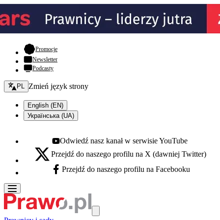
- otwiera się w nowej karcie
Promocje
Newsletter
Podcasty
Zmień język - bieżący:
Zmień język strony
PL
English (EN)
Українська (UA)
Odwiedź nasz kanał w serwisie YouTube
Youtube - otwiera się w nowej karcie
Przejdź do naszego profilu na X (dawniej Twitter)
X - otwiera się w nowej karcie
Przejdź do naszego profilu na Facebooku
Facebook - otwiera się w nowej karcie