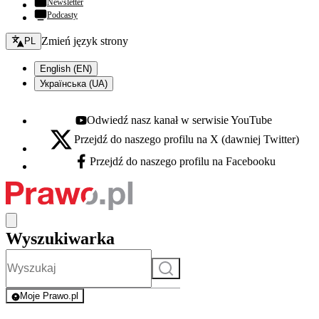
Newsletter
Podcasty
Zmień język - bieżący:
Zmień język strony
PL
English (EN)
Українська (UA)
Odwiedź nasz kanał w serwisie YouTube
Youtube - otwiera się w nowej karcie
Przejdź do naszego profilu na X (dawniej Twitter)
X - otwiera się w nowej karcie
Przejdź do naszego profilu na Facebooku
Facebook - otwiera się w nowej karcie
Wyszukiwarka
Szukaj
Moje Prawo.pl
- rejestracja i logowanie do serwisu