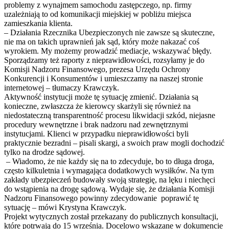
problemy z wynajmem samochodu zastępczego, np. firmy
uzależniają to od komunikacji miejskiej w pobliżu miejsca
zamieszkania klienta.
– Działania Rzecznika Ubezpieczonych nie zawsze są skuteczne,
nie ma on takich uprawnień jak sąd, który może nakazać coś
wyrokiem. My możemy prowadzić mediacje, wskazywać błędy.
Sporządzamy też raporty z nieprawidłowości, rozsyłamy je do
Komisji Nadzoru Finansowego, prezesa Urzędu Ochrony
Konkurencji i Konsumentów i umieszczamy na naszej stronie
internetowej – tłumaczy Krawczyk.
Aktywność instytucji może tę sytuację zmienić. Działania są
konieczne, zwłaszcza że kierowcy skarżyli się również na
niedostateczną transparentność procesu likwidacji szkód, niejasne
procedury wewnętrzne i brak nadzoru nad zewnętrznymi
instytucjami. Klienci w przypadku nieprawidłowości byli
praktycznie bezradni – pisali skargi, a swoich praw mogli dochodzić
tylko na drodze sądowej.
– Wiadomo, że nie każdy się na to zdecyduje, bo to długa droga,
często kilkuletnia i wymagająca dodatkowych wysiłków. Na tym
zakłady ubezpieczeń budowały swoją strategię, na lęku i niechęci
do wstąpienia na drogę sądową. Wydaje się, że działania Komisji
Nadzoru Finansowego powinny zdecydowanie poprawić tę
sytuację – mówi Krystyna Krawczyk.
Projekt wytycznych został przekazany do publicznych konsultacji,
które potrwają do 15 września. Docelowo wskazane w dokumencie