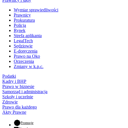
Prawnicy i sądy
Wymiar sprawiedliwości
Prawnicy
Prokuratura
Policja
Rynek
Strefa aplikanta
LegalTech
Sędziowie
E-doręczenia
Prawo na Oko
Orzeczenia
Zmiany w k.p.c.
Podatki
Kadry i BHP
Prawo w biznesie
Samorząd i administracja
Szkoły i uczelnie
Zdrowie
Prawo dla każdego
Akty Prawne
- otwiera się w nowej karcie
Promocje