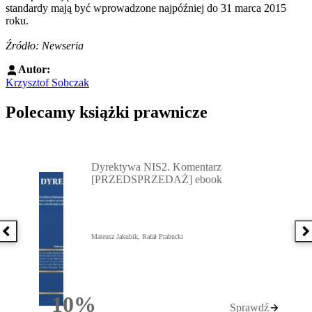
standardy mają być wprowadzone najpóźniej do 31 marca 2015
roku.
Źródło: Newseria
Autor:
Krzysztof Sobczak
Polecamy książki prawnicze
Przejdź do: Dyrektywa NIS2. Komentarz [PRZEDSPRZEDAŻ] ebook,
Dyrektywa NIS2. Komentarz
[PRZEDSPRZEDAŻ] ebook
Poprzednia książka
N
Mateusz Jakubik, Rafał Prabucki
10%
Sprawdź