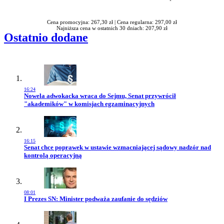
Rabatu
Cena promocyjna: 267,30 zł |
Cena regularna: 297,00 zł
Najniższa cena w ostatnich 30 dniach: 207,90 zł
Ostatnio dodane
16:24
Przejdź do artykułu:
Nowela adwokacka wraca do Sejmu, Senat przywrócił
"akademików" w komisjach egzaminacyjnych
16:15
Przejdź do artykułu:
Senat chce poprawek w ustawie wzmacniającej sądowy nadzór nad
kontrolą operacyjną
08:01
Przejdź do artykułu:
I Prezes SN: Minister podważa zaufanie do sędziów