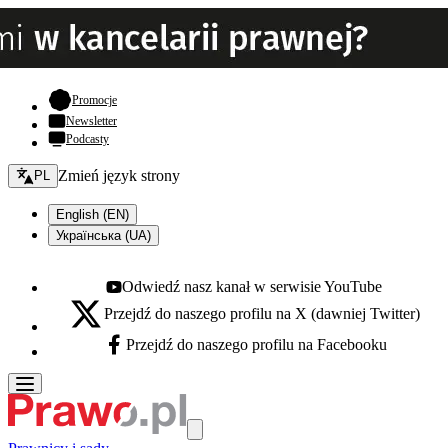
- otwiera się w nowej karcie
Promocje
Newsletter
Podcasty
Zmień język - bieżący:
Zmień język strony
PL
English (EN)
Українська (UA)
Odwiedź nasz kanał w serwisie YouTube
Youtube - otwiera się w nowej karcie
Przejdź do naszego profilu na X (dawniej Twitter)
X - otwiera się w nowej karcie
Przejdź do naszego profilu na Facebooku
Facebook - otwiera się w nowej karcie