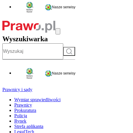
Nasze serwisy
Wyszukiwarka
Szukaj
Nasze serwisy
Prawnicy i sądy
Wymiar sprawiedliwości
Prawnicy
Prokuratura
Policja
Rynek
Strefa aplikanta
LegalTech