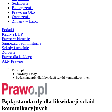
Sędziowie
E-doręczenia
Prawo na Oko
Orzeczenia
Zmiany w k.p.c.
Podatki
Kadry i BHP
Prawo w biznesie
Samorząd i administracja
Szkoły i uczelnie
Zdrowie
Prawo dla każdego
Akty Prawne
Prawo.pl
Prawnicy i sądy
Będą standardy dla likwidacji szkód komunikacyjnych
Będą standardy dla likwidacji szkód
komunikacyjnych