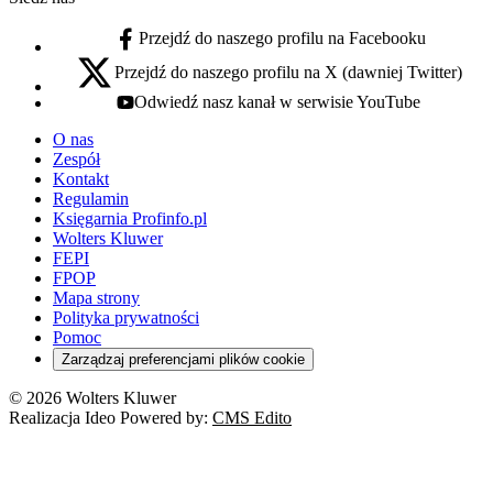
Przejdź do naszego profilu na Facebooku
facebook - otwiera się w nowej karcie
Przejdź do naszego profilu na X (dawniej Twitter)
x - otwiera się w nowej karcie
Odwiedź nasz kanał w serwisie YouTube
youtube - otwiera się w nowej karcie
O nas
Zespół
Kontakt
Regulamin
Księgarnia Profinfo.pl
Wolters Kluwer
FEPI
FPOP
Mapa strony
Polityka prywatności
Pomoc
Zarządzaj preferencjami plików cookie
© 2026 Wolters Kluwer
Realizacja Ideo Powered by:
CMS Edito