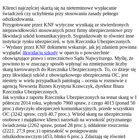
Klienci najczęściej skarżą się na nieterminowe wypłacanie
świadczeń czy uchybienia przy stosowaniu zasady pełnego
odszkodowania.
Przygotowane przez KNF wytyczne wynikają ze stwierdzonych
nieprawidłowości stosowanych przez firmy ubezpieczeniowe przy
likwidacji szkód komunikacyjnych. Sygnalizowały to również inne
instytucje rynku ubezpieczeń, w tym Rzecznika Ubezpieczonych.
– Wydany przez KNF dokument wskazuje, jak jej zdaniem powinna
wyglądać
likwidacja szkody
w oparciu o powszechnie
obowiązujące prawo i orzecznictwo Sądu Najwyższego. Myślę, że
powinno to w znaczący sposób wpłynąć na zmniejszenie liczby
skarg kierowanych do Rzecznika Ubezpieczonych. To, co dzieje się
przy likwidacji szkód z obowiązkowego ubezpieczenia OC, jest
niestety w wielu przypadkach patologią – ocenia w rozmowie z
agencją Newseria Biznes Krystyna Krawczyk, dyrektor Biura
Rzecznika Ubezpieczonych.
Jak wynika z raportu Rzecznika Ubezpieczonych na temat skarg w I
półroczu 2014 roku, wpłynęło 7960 spraw, z czego 4015 (ponad 50
proc.) dotyczyło ubezpieczeń komunikacyjnych, przede wszystkim
OC (3242 spraw, czyli 40,7 proc.). Wśród skarg na ubezpieczenia
osobowe i majątkowe klienci narzekali na wysokość przyznanego
świadczenia (2262 spraw, ponad 28 proc.), oddalenie roszczenia
(2221, 27,9 proc.) i opieszałość w postępowaniu
odszkodowawczym (453, blisko 6 proc.). Zdarzają się również