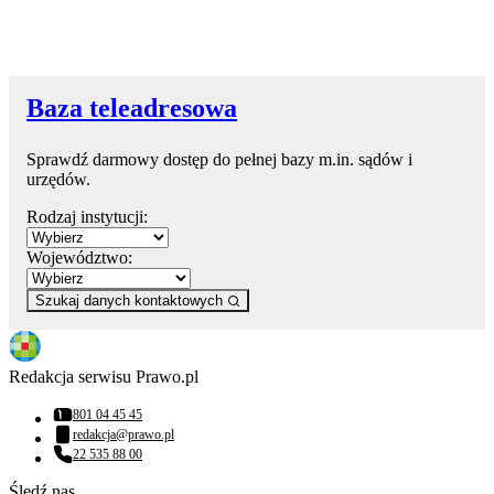
Baza teleadresowa
Sprawdź darmowy dostęp do pełnej bazy m.in. sądów i
urzędów.
Rodzaj instytucji:
Województwo:
Szukaj danych kontaktowych
Redakcja serwisu Prawo.pl
801 04 45 45
Numer telefonu:
redakcja@prawo.pl
Adres email:
22 535 88 00
Numer telefonu:
Śledź nas