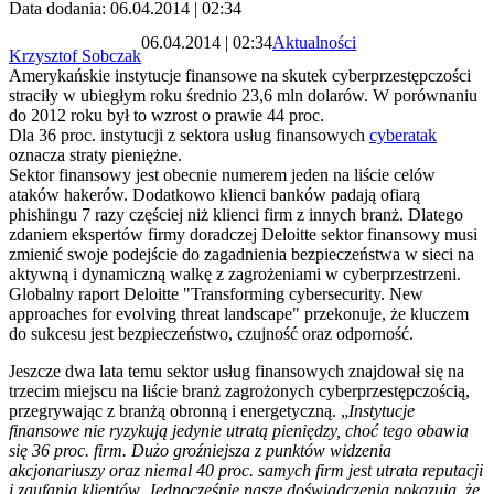
Data dodania: 06.04.2014 | 02:34
06.04.2014 | 02:34
Aktualności
Krzysztof Sobczak
Amerykańskie instytucje finansowe na skutek cyberprzestępczości
straciły w ubiegłym roku średnio 23,6 mln dolarów. W porównaniu
do 2012 roku był to wzrost o prawie 44 proc.
Dla 36 proc. instytucji z sektora usług finansowych
cyberatak
oznacza straty pieniężne.
Sektor finansowy jest obecnie numerem jeden na liście celów
ataków hakerów. Dodatkowo klienci banków padają ofiarą
phishingu 7 razy częściej niż klienci firm z innych branż. Dlatego
zdaniem ekspertów firmy doradczej Deloitte sektor finansowy musi
zmienić swoje podejście do zagadnienia bezpieczeństwa w sieci na
aktywną i dynamiczną walkę z zagrożeniami w cyberprzestrzeni.
Globalny raport Deloitte "Transforming cybersecurity. New
approaches for evolving threat landscape" przekonuje, że kluczem
do sukcesu jest bezpieczeństwo, czujność oraz odporność.
Jeszcze dwa lata temu sektor usług finansowych znajdował się na
trzecim miejscu na liście branż zagrożonych cyberprzestępczością,
przegrywając z branżą obronną i energetyczną. „
Instytucje
finansowe nie ryzykują jedynie utratą pieniędzy, choć tego obawia
się 36 proc. firm. Dużo groźniejsza z punktów widzenia
akcjonariuszy oraz niemal 40 proc. samych firm jest utrata reputacji
i zaufania klientów. Jednocześnie nasze doświadczenia pokazują, że