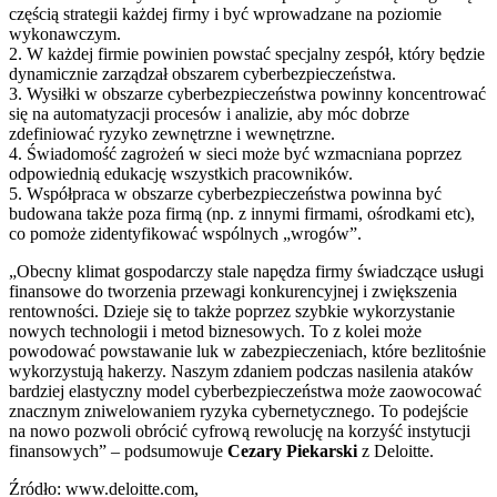
częścią strategii każdej firmy i być wprowadzane na poziomie
wykonawczym.
2. W każdej firmie powinien powstać specjalny zespół, który będzie
dynamicznie zarządzał obszarem cyberbezpieczeństwa.
3. Wysiłki w obszarze cyberbezpieczeństwa powinny koncentrować
się na automatyzacji procesów i analizie, aby móc dobrze
zdefiniować ryzyko zewnętrzne i wewnętrzne.
4. Świadomość zagrożeń w sieci może być wzmacniana poprzez
odpowiednią edukację wszystkich pracowników.
5. Współpraca w obszarze cyberbezpieczeństwa powinna być
budowana także poza firmą (np. z innymi firmami, ośrodkami etc),
co pomoże zidentyfikować wspólnych „wrogów”.
„Obecny klimat gospodarczy stale napędza firmy świadczące usługi
finansowe do tworzenia przewagi konkurencyjnej i zwiększenia
rentowności. Dzieje się to także poprzez szybkie wykorzystanie
nowych technologii i metod biznesowych. To z kolei może
powodować powstawanie luk w zabezpieczeniach, które bezlitośnie
wykorzystują hakerzy. Naszym zdaniem podczas nasilenia ataków
bardziej elastyczny model cyberbezpieczeństwa może zaowocować
znacznym zniwelowaniem ryzyka cybernetycznego. To podejście
na nowo pozwoli obrócić cyfrową rewolucję na korzyść instytucji
finansowych” – podsumowuje
Cezary Piekarski
z Deloitte.
Źródło: www.deloitte.com,