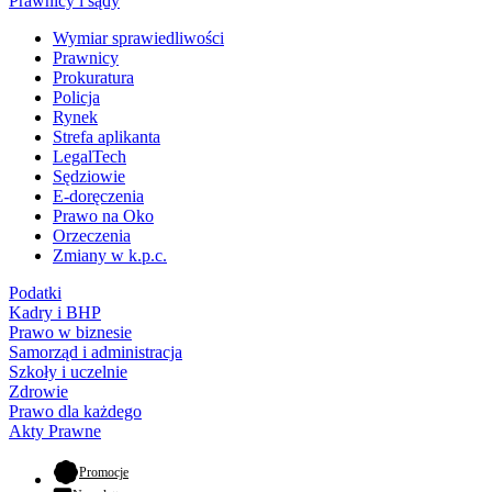
Prawnicy i sądy
Wymiar sprawiedliwości
Prawnicy
Prokuratura
Policja
Rynek
Strefa aplikanta
LegalTech
Sędziowie
E-doręczenia
Prawo na Oko
Orzeczenia
Zmiany w k.p.c.
Podatki
Kadry i BHP
Prawo w biznesie
Samorząd i administracja
Szkoły i uczelnie
Zdrowie
Prawo dla każdego
Akty Prawne
- otwiera się w nowej karcie
Promocje