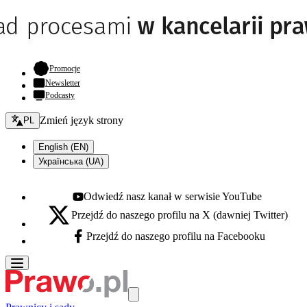
- otwiera się w nowej karcie
Promocje
Newsletter
Podcasty
Zmień język - bieżący:
Zmień język strony
PL
English (EN)
Українська (UA)
Odwiedź nasz kanał w serwisie YouTube
Youtube - otwiera się w nowej karcie
Przejdź do naszego profilu na X (dawniej Twitter)
X - otwiera się w nowej karcie
Przejdź do naszego profilu na Facebooku
Facebook - otwiera się w nowej karcie