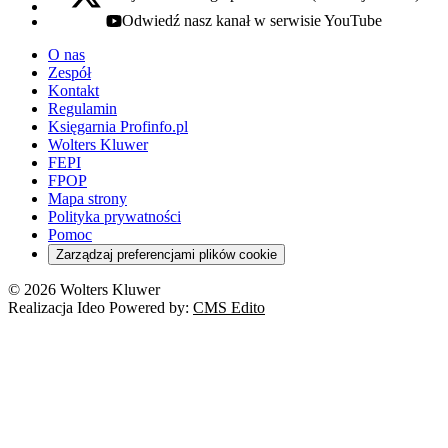
x - otwiera się w nowej karcie
Odwiedź nasz kanał w serwisie YouTube
youtube - otwiera się w nowej karcie
O nas
Zespół
Kontakt
Regulamin
Księgarnia Profinfo.pl
Wolters Kluwer
FEPI
FPOP
Mapa strony
Polityka prywatności
Pomoc
Zarządzaj preferencjami plików cookie
© 2026 Wolters Kluwer
Realizacja Ideo Powered by:
CMS Edito