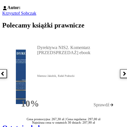
Autor:
Krzysztof Sobczak
Polecamy książki prawnicze
Przejdź do: Dyrektywa NIS2. Komentarz [PRZEDSPRZEDAŻ] ebook,
Dyrektywa NIS2. Komentarz
[PRZEDSPRZEDAŻ] ebook
Poprzednia książka
N
Mateusz Jakubik, Rafał Prabucki
10%
Sprawdź
Rabatu
Cena promocyjna: 267,30 zł |
Cena regularna: 297,00 zł
Najniższa cena w ostatnich 30 dniach: 207,90 zł