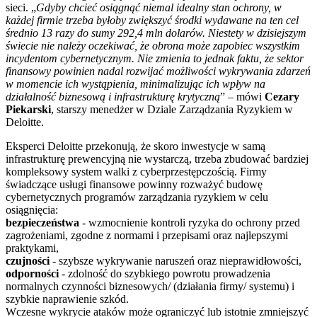
sieci. „
Gdyby chcieć osiągnąć niemal idealny stan ochrony, w
każdej firmie trzeba byłoby zwiększyć środki wydawane na ten cel
średnio 13 razy do sumy 292,4 mln dolarów. Niestety w dzisiejszym
świecie nie należy oczekiwać, że obrona może zapobiec wszystkim
incydentom cybernetycznym. Nie zmienia to jednak faktu, że sektor
finansowy powinien nadal rozwijać możliwości wykrywania zdarzeń
w momencie ich wystąpienia, minimalizując ich wpływ na
działalność biznesową i infrastrukturę krytyczną
” – mówi
Cezary
Piekarski
, starszy menedżer w Dziale Zarządzania Ryzykiem w
Deloitte.
Eksperci Deloitte przekonują, że skoro inwestycje w samą
infrastrukturę prewencyjną nie wystarczą, trzeba zbudować bardziej
kompleksowy system walki z cyberprzestępczością. Firmy
świadczące usługi finansowe powinny rozważyć budowę
cybernetycznych programów zarządzania ryzykiem w celu
osiągnięcia:
bezpieczeństwa
- wzmocnienie kontroli ryzyka do ochrony przed
zagrożeniami, zgodne z normami i przepisami oraz najlepszymi
praktykami,
czujności
- szybsze wykrywanie naruszeń oraz nieprawidłowości,
odporności
- zdolność do szybkiego powrotu prowadzenia
normalnych czynności biznesowych/ (działania firmy/ systemu) i
szybkie naprawienie szkód.
Wczesne wykrycie ataków może ograniczyć lub istotnie zmniejszyć