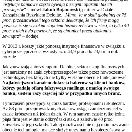
instytucje bankowe często bywają biernymi ofiarami takich
przestępstw
” – mówi
Jakub Bojanowski
, partner w Dziale
Zarządzania Ryzykiem Deloitte. „
Mimo, że w skali globalnej aż 75
proc. przedstawicieli tego sektora deklaruje, że ich firmy mogą
poszczycić się wysokim stopniem bezpieczeństwa w sieci, to tylko 40
proc. z nich było pewnych, że są chronieni przed atakami z
zewnątr
z” – dodaje.
W 2013 r. koszty jakie ponoszą instytucje finansowe w związku z
cyberprzestępczością wzrosły aż o 43,9 proc. do 23,6 mln dol.
rocznie.
Jak zauważają autorzy raportu Deloitte, sektor usług finansowych
jest narażony na ataki cyberprzestępców także przez nowoczesne
technologie, bez których nie byłby w stanie obecnie funkcjonować.
Najłatwiejszym kanałem dotarcia hakerów są klienci banków,
którzy padają ofiarą fałszywego mailingu z marką swojego
banku, siedem razy częściej niż w przypadku innych branż.
Tymczasem przestępcy są coraz bardziej profesjonalni i skuteczni.
Aż 88 proc. przeprowadzanych ataków osiąga zamierzony cel w
czasie krótszym niż jeden dzień. W tym samym czasie tylko jedna
piąta firm jest w stanie odkryć taki atak, a zaledwie 40 proc.
zniwelować jego szkody. Takiej możliwości nie dają m.in. używane
obecnie technologie, mające służyć utrzymaniu bezpieczeństwa w