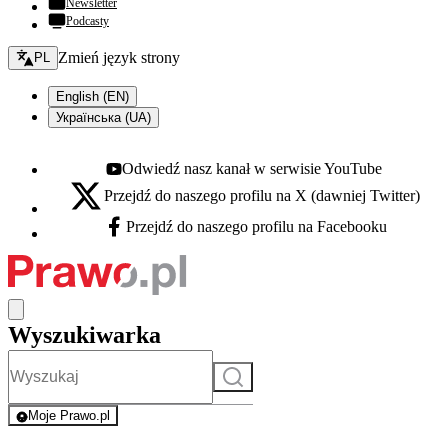
Newsletter
Podcasty
Zmień język - bieżący:
Zmień język strony
PL
English (EN)
Українська (UA)
Odwiedź nasz kanał w serwisie YouTube
Youtube - otwiera się w nowej karcie
Przejdź do naszego profilu na X (dawniej Twitter)
X - otwiera się w nowej karcie
Przejdź do naszego profilu na Facebooku
Facebook - otwiera się w nowej karcie
Wyszukiwarka
Szukaj
Moje Prawo.pl
- rejestracja i logowanie do serwisu