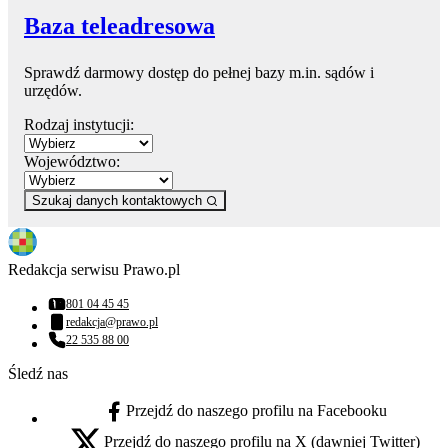
Baza teleadresowa
Sprawdź darmowy dostęp do pełnej bazy m.in. sądów i
urzędów.
Rodzaj instytucji:
Województwo:
Szukaj danych kontaktowych
Redakcja serwisu Prawo.pl
801 04 45 45
Numer telefonu:
redakcja@prawo.pl
Adres email:
22 535 88 00
Numer telefonu:
Śledź nas
Przejdź do naszego profilu na Facebooku
facebook - otwiera się w nowej karcie
Przejdź do naszego profilu na X (dawniej Twitter)