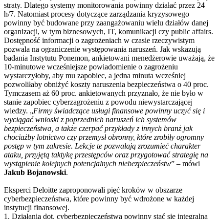
straty. Dlatego systemy monitorowania powinny działać przez 24
h/7. Natomiast procesy dotyczące zarządzania kryzysowego
powinny być budowane przy zaangażowaniu wielu działów danej
organizacji, w tym biznesowych, IT, komunikacji czy public affairs.
Dostępność informacji o zagrożeniach w czasie rzeczywistym
pozwala na ograniczenie występowania naruszeń. Jak wskazują
badania Instytutu Ponemon, ankietowani menedżerowie uważają, że
10-minutowe wcześniejsze powiadomienie o zagrożeniu
wystarczyłoby, aby mu zapobiec, a jedna minuta wcześniej
pozwoliłaby obniżyć koszty naruszenia bezpieczeństwa o 40 proc.
Tymczasem aż 60 proc. ankietowanych przyznało, że nie było w
stanie zapobiec cyberzagrożeniu z powodu niewystarczającej
wiedzy. „
Firmy świadczące usługi finansowe powinny uczyć się i
wyciągać wnioski z poprzednich naruszeń ich systemów
bezpieczeństwa, a także czerpać przykłady z innych branż jak
chociażby lotnictwo czy przemysł obronny, które zrobiły ogromny
postęp w tym zakresie. Lekcje te pozwalają zrozumieć charakter
ataku, przyjętą taktykę przestępców oraz przygotować strategię na
wystąpienie kolejnych potencjalnych niebezpieczeństw
” – mówi
Jakub Bojanowski
.
Eksperci Deloitte zaproponowali pięć kroków w obszarze
cyberbezpieczeństwa, które powinny być wdrożone w każdej
instytucji finansowej.
1. Działania dot. cyberbezpieczeństwa powinny stać się integralną