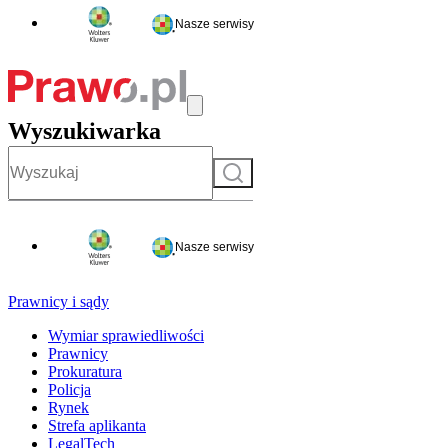
Nasze serwisy
Wyszukiwarka
Szukaj
Nasze serwisy
Prawnicy i sądy
Wymiar sprawiedliwości
Prawnicy
Prokuratura
Policja
Rynek
Strefa aplikanta
LegalTech