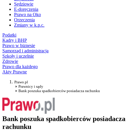
Sędziowie
E-doręczenia
Prawo na Oko
Orzeczenia
Zmiany w k.p.c.
Podatki
Kadry i BHP
Prawo w biznesie
Samorząd i administracja
Szkoły i uczelnie
Zdrowie
Prawo dla każdego
Akty Prawne
Prawo.pl
Prawnicy i sądy
Bank poszuka spadkobierców posiadacza rachunku
Bank poszuka spadkobierców posiadacza
rachunku