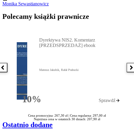
Monika Sewastianowicz
Polecamy książki prawnicze
Przejdź do: Dyrektywa NIS2. Komentarz [PRZEDSPRZEDAŻ] ebook,
Dyrektywa NIS2. Komentarz
[PRZEDSPRZEDAŻ] ebook
Poprzednia książka
N
Mateusz Jakubik, Rafał Prabucki
10%
Sprawdź
Rabatu
Cena promocyjna: 267,30 zł |
Cena regularna: 297,00 zł
Najniższa cena w ostatnich 30 dniach: 207,90 zł
Ostatnio dodane