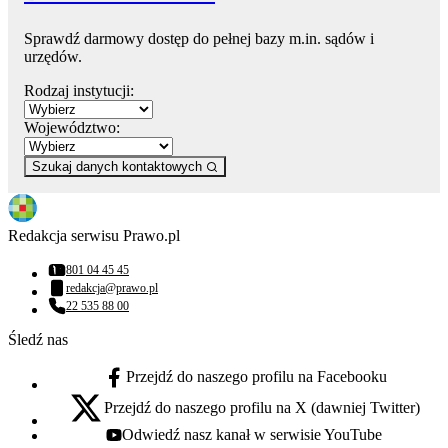
Sprawdź darmowy dostęp do pełnej bazy m.in. sądów i
urzędów.
Rodzaj instytucji:
Województwo:
Szukaj danych kontaktowych
Redakcja serwisu Prawo.pl
801 04 45 45
Numer telefonu:
redakcja@prawo.pl
Adres email:
22 535 88 00
Numer telefonu:
Śledź nas
Przejdź do naszego profilu na Facebooku
facebook - otwiera się w nowej karcie
Przejdź do naszego profilu na X (dawniej Twitter)
x - otwiera się w nowej karcie
Odwiedź nasz kanał w serwisie YouTube
youtube - otwiera się w nowej karcie