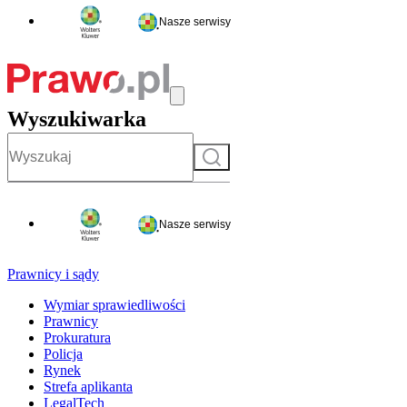
Nasze serwisy
Wyszukiwarka
Szukaj
Nasze serwisy
Prawnicy i sądy
Wymiar sprawiedliwości
Prawnicy
Prokuratura
Policja
Rynek
Strefa aplikanta
LegalTech