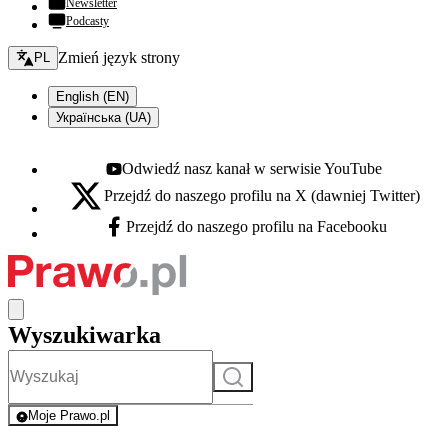
Newsletter
Podcasty
Zmień język - bieżący:
Zmień język strony
PL
English (EN)
Українська (UA)
Odwiedź nasz kanał w serwisie YouTube
Youtube - otwiera się w nowej karcie
Przejdź do naszego profilu na X (dawniej Twitter)
X - otwiera się w nowej karcie
Przejdź do naszego profilu na Facebooku
Facebook - otwiera się w nowej karcie
Wyszukiwarka
Szukaj
Moje Prawo.pl
- rejestracja i logowanie do serwisu