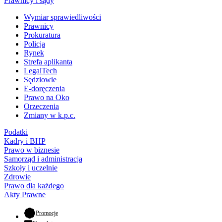
Prawnicy i sądy
Wymiar sprawiedliwości
Prawnicy
Prokuratura
Policja
Rynek
Strefa aplikanta
LegalTech
Sędziowie
E-doręczenia
Prawo na Oko
Orzeczenia
Zmiany w k.p.c.
Podatki
Kadry i BHP
Prawo w biznesie
Samorząd i administracja
Szkoły i uczelnie
Zdrowie
Prawo dla każdego
Akty Prawne
- otwiera się w nowej karcie
Promocje