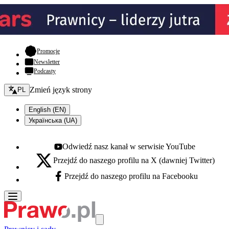
- otwiera się w nowej karcie
Promocje
Newsletter
Podcasty
Zmień język - bieżący:
Zmień język strony
PL
English (EN)
Українська (UA)
Odwiedź nasz kanał w serwisie YouTube
Youtube - otwiera się w nowej karcie
Przejdź do naszego profilu na X (dawniej Twitter)
X - otwiera się w nowej karcie
Przejdź do naszego profilu na Facebooku
Facebook - otwiera się w nowej karcie