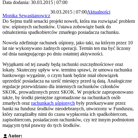
Data dodania: 30.03.2015 | 07:00
30.03.2015 | 07:00
Aktualności
Monika Sewastianowicz
Do Sejmu trafił senacki projekt noweli, która ma rozwiązać problem
tzw. uśpionych rachunków. Ustawa zobowiąże bank do
odnalezienia spadkobierców zmarłego posiadacza rachunku.
Nowela zdefiniuje rachunek uśpiony, jako taki, na którym przez 10
lat nie wykonywano żadnych operacji. Termin ten ma być liczony
od dnia następującego po dniu ostatniej aktywności.
Wyjątkami od tej zasady będą rachunki oszczędnościowe oraz
lokaty. Skuteczny upływ ww. terminu sprawi, że umowa rachunku
bankowego wygaśnie, o czym bank będzie miał obowiązek
uprzedzić posiadacza na sześć miesięcy przed tą datą. Analogiczne
regulacje przewidziano dla imiennych rachunków członków
SKOK, prowadzonych przez SKOK. W projekcie zaproponowano
także, by środki pieniężne zgromadzone na rachunkach osób
zmarłych oraz
rachunkach uśpionych
były przekazywane przez
banki na fundusz środków nieodebranych, utworzony w Funduszu,
który zarządzałby nimi do czasu wypłacenia ich spadkobiercom,
zapisobiercom, posiadaczom rachunków, czy też innym podmiotom
mającym tytuł prawny do tych środków.
Autor: