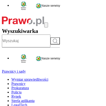
Nasze serwisy
Wyszukiwarka
Szukaj
Nasze serwisy
Prawnicy i sądy
Wymiar sprawiedliwości
Prawnicy
Prokuratura
Policja
Rynek
Strefa aplikanta
LegalTech