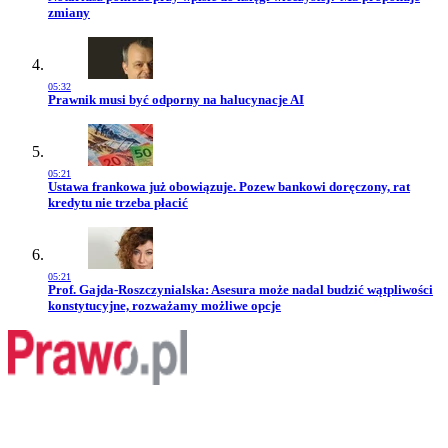
zmiany
05:32
Przejdź do artykułu:
Prawnik musi być odporny na halucynacje AI
05:21
Przejdź do artykułu:
Ustawa frankowa już obowiązuje. Pozew bankowi doręczony, rat
kredytu nie trzeba płacić
05:21
Przejdź do artykułu:
Prof. Gajda-Roszczynialska: Asesura może nadal budzić wątpliwości
konstytucyjne, rozważamy możliwe opcje