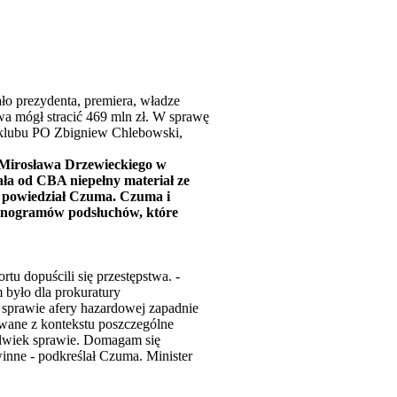
ło prezydenta, premiera, władze
wa mógł stracić 469 mln zł. W sprawę
ef klubu PO Zbigniew Chlebowski,
 Mirosława Drzewieckiego w
ała od CBA niepełny materiał ze
- powiedział Czuma. Czuma i
tenogramów podsłuchów, które
tu dopuścili się przestępstwa. -
 było dla prokuratury
sprawie afery hazardowej zapadnie
wane z kontekstu poszczególne
olwiek sprawie. Domagam się
nne - podkreślał Czuma. Minister