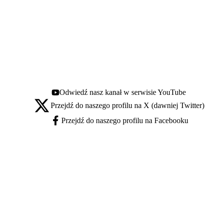
Odwiedź nasz kanał w serwisie YouTube
Youtube - otwiera się w nowej karcie
Przejdź do naszego profilu na X (dawniej Twitter)
X - otwiera się w nowej karcie
Przejdź do naszego profilu na Facebooku
Facebook - otwiera się w nowej karcie