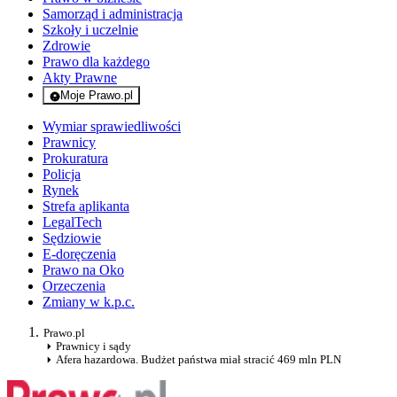
Samorząd i administracja
Szkoły i uczelnie
Zdrowie
Prawo dla każdego
Akty Prawne
Moje Prawo.pl
- rejestracja i logowanie do serwisu
Wymiar sprawiedliwości
Prawnicy
Prokuratura
Policja
Rynek
Strefa aplikanta
LegalTech
Sędziowie
E-doręczenia
Prawo na Oko
Orzeczenia
Zmiany w k.p.c.
Prawo.pl
Prawnicy i sądy
Afera hazardowa. Budżet państwa miał stracić 469 mln PLN