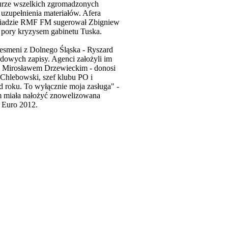
turze wszelkich zgromadzonych
 uzupełnienia materiałów. Afera
wiadzie RMF FM sugerował Zbigniew
j pory kryzysem gabinetu Tuska.
nesmeni z Dolnego Śląska - Ryszard
rdowych zapisy. Agenci założyli im
 i Mirosławem Drzewieckim - donosi
 Chlebowski, szef klubu PO i
 roku. To wyłącznie moja zasługa" -
em miała nałożyć znowelizowana
 Euro 2012.