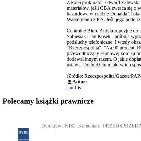
Z kolei prokurator Edward Zalewski
materiałów, jeśli CBA zwraca się o w
hazardowa w rządzie Donalda Tusk
Wassermann z PiS. Jeśli jego podejrz
Centralne Biuro Antykorupcyjne do p
Sobiesiak i Jan Kosek - próbują wpr
podsłuchy telefoniczne. I wtedy oka
"Rzeczpospolita". "Na 90 procent, Ry
przewodniczący sejmowej komisji fin
dodawał innym razem. O jakie dopłat
ustawa. Do budżetu miało w ten spo
(Źródło: Rzeczpospolita/Gazeta/P
Autor:
Jan Lis
Polecamy książki prawnicze
Przejdź do: Dyrektywa NIS2. Komentarz [PRZEDSPRZEDAŻ] ebook,
Dyrektywa NIS2. Komentarz [PRZEDSPRZEDA