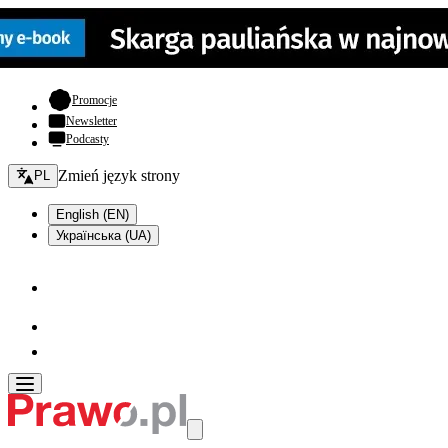
- otwiera się w nowej karcie
Promocje
Newsletter
Podcasty
Zmień język - bieżący:
Zmień język strony
PL
English (EN)
Українська (UA)