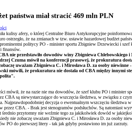
et państwa miał stracić 469 mln PLN
ości
a kulisy afery, o której Centralne Biuro Antykorupcyjne poinformowa
uro ostrzegło, że na zmianach w tzw. ustawie hazardowej budżet państ
ą prominentni politycy PO - minister sportu Zbigniew Drzewiecki i sz
i finansów.
, CBA nie przedstawiło dowodów winy Zbigniewa Chlebowskiego i
drzej Czuma mówił na konferencji prasowej, że prokuratura dost
 zobaczę uważam Zbigniewa C. i Mirosława D. za osoby niewinne 
ki mówili, że prokuratura nie dostała od CBA między innymi s
polita".
ści mówił, że na razie nie ma dowodów, że szef klubu PO i minister spor
zez CBA są niewystarczające do wszczęcia śledztwa, w związku z czym
. Najprawdopodobniej decyzja o ewentualnym wszczęciu śledztwa w 
w przez CBA. - Brak jest stenogramów podsłuchów. Są natomiast wyr
kt średnio przytomny nie weźmie tego za jakikolwiek dowód w jakiejk
iedy nie zobaczę uważam Zbigniewa C. i Mirosława D. za osoby niewi
ków PO do pierwszej litery - tak jak gdyby postawiono im już zarzuty.