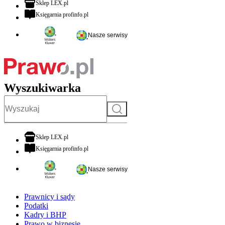
otwiera się w nowej karcie
Sklep LEX.pl
otwiera się w nowej karcie
Księgarnia profinfo.pl
Nasze serwisy
Wyszukiwarka
Szukaj
otwiera się w nowej karcie
Sklep LEX.pl
otwiera się w nowej karcie
Księgarnia profinfo.pl
Nasze serwisy
Prawnicy i sądy
Podatki
Kadry i BHP
Prawo w biznesie