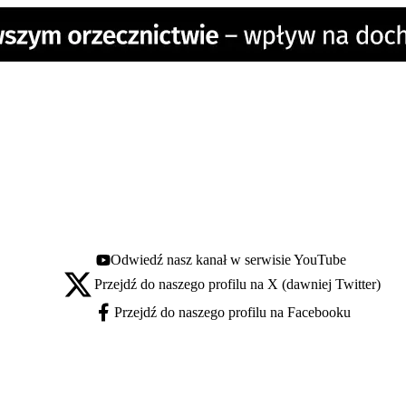
Odwiedź nasz kanał w serwisie YouTube
Youtube - otwiera się w nowej karcie
Przejdź do naszego profilu na X (dawniej Twitter)
X - otwiera się w nowej karcie
Przejdź do naszego profilu na Facebooku
Facebook - otwiera się w nowej karcie