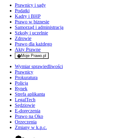
Prawnicy i sądy
Podatki
Kadry i BHP
Prawo w biznesie
Samorząd i administracja
Szkoły i uczelnie
Zdrowie
Prawo dla każdego
Akty Prawne
Moje Prawo.pl
- rejestracja i logowanie do serwisu
Wymiar sprawiedliwości
Prawnicy
Prokuratura
Policja
Rynek
Strefa aplikanta
LegalTech
Sędziowie
E-doręczenia
Prawo na Oko
Orzeczenia
Zmiany w k.p.c.