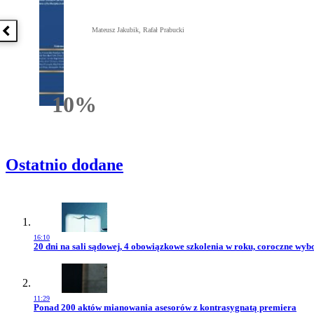
Mateusz Jakubik, Rafał Prabucki
Poprzednia książka
10%
Rabatu
Ostatnio dodane
16:10
Przejdź do artykułu:
20 dni na sali sądowej, 4 obowiązkowe szkolenia w roku, coroczne wy
11:29
Przejdź do artykułu:
Ponad 200 aktów mianowania asesorów z kontrasygnatą premiera