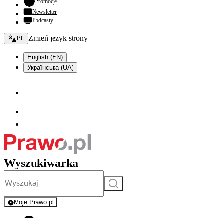
- otwiera się w nowej karcie
Promocje
Newsletter
Podcasty
Zmień język - bieżący:
Zmień język strony
PL
English (EN)
Українська (UA)
Wyszukiwarka
Szukaj
Moje Prawo.pl
- rejestracja i logowanie do serwisu