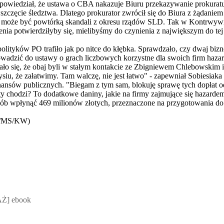
 powiedział, że ustawa o CBA nakazuje Biuru przekazywanie prokura
szczęcie śledztwa. Dlatego prokurator zwrócił się do Biura z żądaniem
a może być powtórką skandali z okresu rządów SLD. Tak w Kontrwy
enia potwierdziłyby się, mielibyśmy do czynienia z największym do te
olityków PO trafiło jak po nitce do kłębka. Sprawdzało, czy dwaj biz
owadzić do ustawy o grach liczbowych korzystne dla swoich firm haza
zało się, że obaj byli w stałym kontakcie ze Zbigniewem Chlebowskim
siu, że załatwimy. Tam walczę, nie jest łatwo" - zapewniał Sobiesiaka
ansów publicznych. "Biegam z tym sam, blokuję sprawę tych dopłat od
y chodzi? To dodatkowe daniny, jakie na firmy zajmujące się hazard
sób wpłynąć 469 milionów złotych, przeznaczone na przygotowania do
AP/MS/KW)
 Mateusz Jakubik, Rafał Prabucki - otwiera się w nowym oknie
Ż] ebook