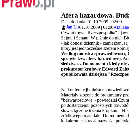
Afera hazardowa. Budż
Data dodania: 01.10.2009 | 02:00
Jan Lis
01.10.2009 | 02:00
Aktualn
Czwartkowa "Rzeczpospolita" ujawnił
Sejmu i Senatu. W piśmie do nich Bi
- jak donosi dziennik - zamieszani s
który jest jednocześnie szefem komisj
Według ministra sprawiedliwości
sprawie tzw. afery hazardowej. An
śledztwa. - Do momentu kiedy nie
prokurator krajowy Edward Zalews
opublikowała dzisiejsza "Rzeczpos
Na konferencji minister sprawiedliwo
Materiały złożone do prokuratury pr
"bezwartościowe"- powiedział Czuma
po dostarczeniu pozostałych dowodó
słowa, łączone trzema kropkami. Ni
źródłowego materiału. Do momentu k
kilkakrotnie skracał nazwiska polity