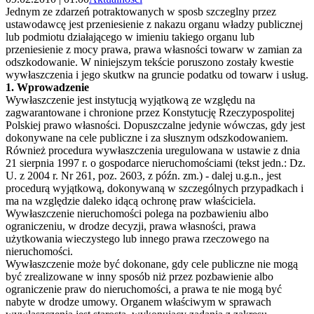
Jednym ze zdarzeń potraktowanych w sposb szczeglny przez
ustawodawcę jest przeniesienie z nakazu organu władzy publicznej
lub podmiotu działającego w imieniu takiego organu lub
przeniesienie z mocy prawa, prawa własności towarw w zamian za
odszkodowanie. W niniejszym tekście poruszono zostały kwestie
wywłaszczenia i jego skutkw na gruncie podatku od towarw i usług.
1. Wprowadzenie
Wywłaszczenie jest instytucją wyjątkową ze względu na
zagwarantowane i chronione przez Konstytucję Rzeczypospolitej
Polskiej prawo własności. Dopuszczalne jedynie wówczas, gdy jest
dokonywane na cele publiczne i za słusznym odszkodowaniem.
Również procedura wywłaszczenia uregulowana w ustawie z dnia
21 sierpnia 1997 r. o gospodarce nieruchomościami (tekst jedn.: Dz.
U. z 2004 r. Nr 261, poz. 2603, z późn. zm.) - dalej u.g.n., jest
procedurą wyjątkową, dokonywaną w szczególnych przypadkach i
ma na względzie daleko idącą ochronę praw właściciela.
Wywłaszczenie nieruchomości polega na pozbawieniu albo
ograniczeniu, w drodze decyzji, prawa własności, prawa
użytkowania wieczystego lub innego prawa rzeczowego na
nieruchomości.
Wywłaszczenie może być dokonane, gdy cele publiczne nie mogą
być zrealizowane w inny sposób niż przez pozbawienie albo
ograniczenie praw do nieruchomości, a prawa te nie mogą być
nabyte w drodze umowy. Organem właściwym w sprawach