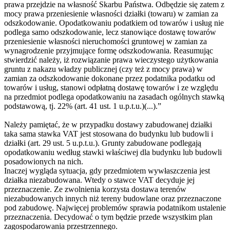
prawa przejdzie na własność Skarbu Państwa. Odbędzie się zatem z
mocy prawa przeniesienie własności działki (towaru) w zamian za
odszkodowanie. Opodatkowaniu podatkiem od towarów i usług nie
podlega samo odszkodowanie, lecz stanowiące dostawę towarów
przeniesienie własności nieruchomości gruntowej w zamian za
wynagrodzenie przyjmujące formę odszkodowania. Reasumując
stwierdzić należy, iż rozwiązanie prawa wieczystego użytkowania
gruntu z nakazu władzy publicznej (czy też z mocy prawa) w
zamian za odszkodowanie dokonane przez podatnika podatku od
towarów i usług, stanowi odpłatną dostawę towarów i ze względu
na przedmiot podlega opodatkowaniu na zasadach ogólnych stawką
podstawową, tj. 22% (art. 41 ust. 1 u.p.t.u.)(...).”
Należy pamiętać, że w przypadku dostawy zabudowanej działki
taka sama stawka VAT jest stosowana do budynku lub budowli i
działki (art. 29 ust. 5 u.p.t.u.). Grunty zabudowane podlegają
opodatkowaniu według stawki właściwej dla budynku lub budowli
posadowionych na nich.
Inaczej wygląda sytuacja, gdy przedmiotem wywłaszczenia jest
działka niezabudowana. Wtedy o stawce VAT decyduje jej
przeznaczenie. Ze zwolnienia korzysta dostawa terenów
niezabudowanych innych niż tereny budowlane oraz przeznaczone
pod zabudowę. Najwięcej problemów sprawia podatnikom ustalenie
przeznaczenia. Decydować o tym będzie przede wszystkim plan
zagospodarowania przestrzennego.