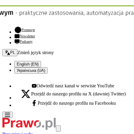
- otwiera się w nowej karcie
Promocje
Newsletter
Podcasty
Zmień język - bieżący:
Zmień język strony
PL
English (EN)
Українська (UA)
Odwiedź nasz kanał w serwisie YouTube
Youtube - otwiera się w nowej karcie
Przejdź do naszego profilu na X (dawniej Twitter)
X - otwiera się w nowej karcie
Przejdź do naszego profilu na Facebooku
Facebook - otwiera się w nowej karcie