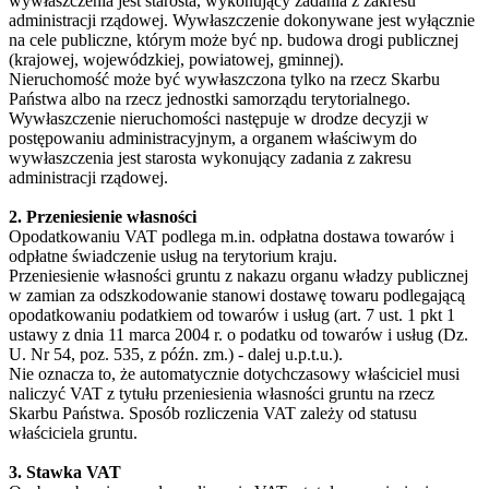
wywłaszczenia jest starosta, wykonujący zadania z zakresu
administracji rządowej. Wywłaszczenie dokonywane jest wyłącznie
na cele publiczne, którym może być np. budowa drogi publicznej
(krajowej, wojewódzkiej, powiatowej, gminnej).
Nieruchomość może być wywłaszczona tylko na rzecz Skarbu
Państwa albo na rzecz jednostki samorządu terytorialnego.
Wywłaszczenie nieruchomości następuje w drodze decyzji w
postępowaniu administracyjnym, a organem właściwym do
wywłaszczenia jest starosta wykonujący zadania z zakresu
administracji rządowej.
2. Przeniesienie własności
Opodatkowaniu VAT podlega m.in. odpłatna dostawa towarów i
odpłatne świadczenie usług na terytorium kraju.
Przeniesienie własności gruntu z nakazu organu władzy publicznej
w zamian za odszkodowanie stanowi dostawę towaru podlegającą
opodatkowaniu podatkiem od towarów i usług (art. 7 ust. 1 pkt 1
ustawy z dnia 11 marca 2004 r. o podatku od towarów i usług (Dz.
U. Nr 54, poz. 535, z późn. zm.) - dalej u.p.t.u.).
Nie oznacza to, że automatycznie dotychczasowy właściciel musi
naliczyć VAT z tytułu przeniesienia własności gruntu na rzecz
Skarbu Państwa. Sposób rozliczenia VAT zależy od statusu
właściciela gruntu.
3. Stawka VAT