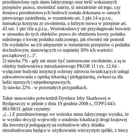
przedstawiony opis stanu faktycznego oraz treść wskazanych
przepisów prawa, stwierdzić należy, iż niezależnie od tego, czy
dostawa przedmiotowych budowli została dokonana w ramach
pierwszego zasiedlenia, w rozumieniu art. 2 pkt 14 u.p.t.u.,
transakcja korzysta ze zwolnienia, o którym mowa w przepisie art.
43 ust. 1 pkt 10a u.p.t.u., Wnioskodawcy nie przysługiwało bowiem
w stosunku do tych obiektów prawo do obniżenia kwoty podatku
należnego o kwotę podatku naliczonego, jak również nie ponosił
On wydatków na ich ulepszenie w rozumieniu przepisów o podatku
dochodowym, stanowiących co najmniej 30% ich wartości
początkowej (...)”.
2) stawka 7% - gdy nie może być zastosowane zwolnienie, a są to
obiekty budownictwa mieszkaniowego PKOB 11 i ex. 12.64 -
wyłącznie budynki instytucji ochrony zdrowia świadczących usługi
zakwaterowania z opieką lekarską i pielęgniarską, zwłaszcza dla
ludzi starszych i niepełnosprawnych.
3) stawka 22% - w pozostałych przypadkach.
Takie stanowisko potwierdził Dyrektor Izby Skarbowej w
Bydgoszczy w piśmie z dnia 19 grudnia 2008 r., ITPP1/443-
881/08/JJ, gdzie czytamy:
„(...) Z przedstawionego we wniosku stanu faktycznego wynika, że
w wyniku decyzji wojewody o ustaleniu lokalizacji drogi krajowej
dla inwestycji polegającej na rozbudowie ulicy działka
niezabudowana będąca w użytkowaniu wieczystym spółki, z mocy