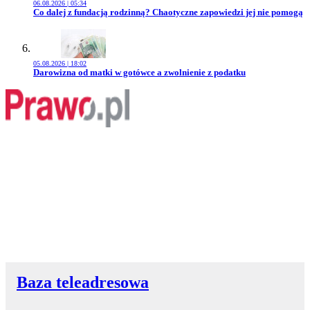
06.08.2026 | 05:34
Przejdź do artykułu:
Co dalej z fundacją rodzinną? Chaotyczne zapowiedzi jej nie pomogą
05.08.2026 | 18:02
Przejdź do artykułu:
Darowizna od matki w gotówce a zwolnienie z podatku
Baza teleadresowa