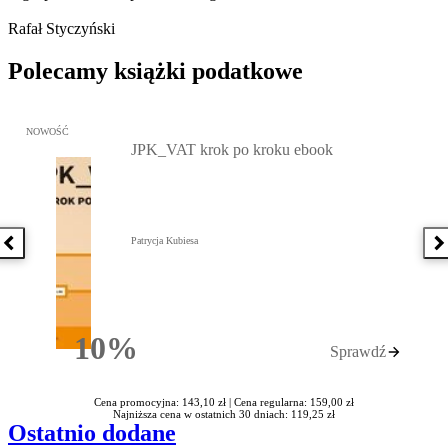
Rafał Styczyński
Polecamy książki podatkowe
Przejdź do: JPK_VAT krok po kroku ebook, Patrycja Kubiesa - otw
NOWOŚĆ
JPK_VAT krok po kroku ebook
Patrycja Kubiesa
Poprzednia książka
N
10%
Sprawdź
Rabatu
Cena promocyjna: 143,10 zł |
Cena regularna: 159,00 zł
Najniższa cena w ostatnich 30 dniach: 119,25 zł
Ostatnio dodane