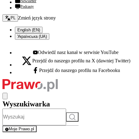
Newsletter
Podcasty
Zmień język - bieżący:
Zmień język strony
PL
English (EN)
Українська (UA)
Odwiedź nasz kanał w serwisie YouTube
Youtube - otwiera się w nowej karcie
Przejdź do naszego profilu na X (dawniej Twitter)
X - otwiera się w nowej karcie
Przejdź do naszego profilu na Facebooku
Facebook - otwiera się w nowej karcie
Wyszukiwarka
Szukaj
Moje Prawo.pl
- rejestracja i logowanie do serwisu