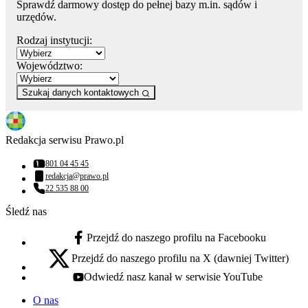
Sprawdź darmowy dostęp do pełnej bazy m.in. sądów i
urzędów.
Rodzaj instytucji:
Województwo:
Szukaj danych kontaktowych
Redakcja serwisu Prawo.pl
801 04 45 45
Numer telefonu:
redakcja@prawo.pl
Adres email:
22 535 88 00
Numer telefonu:
Śledź nas
Przejdź do naszego profilu na Facebooku
facebook - otwiera się w nowej karcie
Przejdź do naszego profilu na X (dawniej Twitter)
x - otwiera się w nowej karcie
Odwiedź nasz kanał w serwisie YouTube
youtube - otwiera się w nowej karcie
O nas