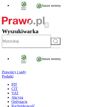
Nasze serwisy
Wyszukiwarka
Szukaj
Nasze serwisy
Prawnicy i sądy
Podatki
PIT
CIT
VAT
Akcyza
Ordynacja
Rachunkowość