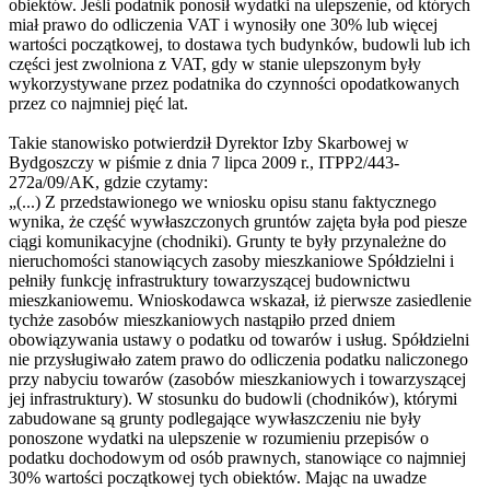
obiektów. Jeśli podatnik ponosił wydatki na ulepszenie, od których
miał prawo do odliczenia VAT i wynosiły one 30% lub więcej
wartości początkowej, to dostawa tych budynków, budowli lub ich
części jest zwolniona z VAT, gdy w stanie ulepszonym były
wykorzystywane przez podatnika do czynności opodatkowanych
przez co najmniej pięć lat.
Takie stanowisko potwierdził Dyrektor Izby Skarbowej w
Bydgoszczy w piśmie z dnia 7 lipca 2009 r., ITPP2/443-
272a/09/AK, gdzie czytamy:
„(...) Z przedstawionego we wniosku opisu stanu faktycznego
wynika, że część wywłaszczonych gruntów zajęta była pod piesze
ciągi komunikacyjne (chodniki). Grunty te były przynależne do
nieruchomości stanowiących zasoby mieszkaniowe Spółdzielni i
pełniły funkcję infrastruktury towarzyszącej budownictwu
mieszkaniowemu. Wnioskodawca wskazał, iż pierwsze zasiedlenie
tychże zasobów mieszkaniowych nastąpiło przed dniem
obowiązywania ustawy o podatku od towarów i usług. Spółdzielni
nie przysługiwało zatem prawo do odliczenia podatku naliczonego
przy nabyciu towarów (zasobów mieszkaniowych i towarzyszącej
jej infrastruktury). W stosunku do budowli (chodników), którymi
zabudowane są grunty podlegające wywłaszczeniu nie były
ponoszone wydatki na ulepszenie w rozumieniu przepisów o
podatku dochodowym od osób prawnych, stanowiące co najmniej
30% wartości początkowej tych obiektów. Mając na uwadze