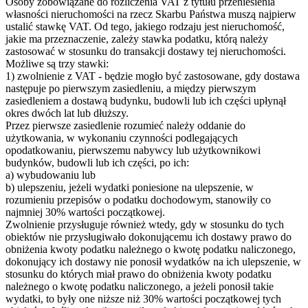
Osoby zobowiązane do rozliczenia VAT z tytułu przeniesienia
własności nieruchomości na rzecz Skarbu Państwa muszą najpierw
ustalić stawkę VAT. Od tego, jakiego rodzaju jest nieruchomość,
jakie ma przeznaczenie, zależy stawka podatku, którą należy
zastosować w stosunku do transakcji dostawy tej nieruchomości.
Możliwe są trzy stawki:
1) zwolnienie z VAT - będzie mogło być zastosowane, gdy dostawa
następuje po pierwszym zasiedleniu, a między pierwszym
zasiedleniem a dostawą budynku, budowli lub ich części upłynął
okres dwóch lat lub dłuższy.
Przez pierwsze zasiedlenie rozumieć należy oddanie do
użytkowania, w wykonaniu czynności podlegających
opodatkowaniu, pierwszemu nabywcy lub użytkownikowi
budynków, budowli lub ich części, po ich:
a) wybudowaniu lub
b) ulepszeniu, jeżeli wydatki poniesione na ulepszenie, w
rozumieniu przepisów o podatku dochodowym, stanowiły co
najmniej 30% wartości początkowej.
Zwolnienie przysługuje również wtedy, gdy w stosunku do tych
obiektów nie przysługiwało dokonującemu ich dostawy prawo do
obniżenia kwoty podatku należnego o kwotę podatku naliczonego,
dokonujący ich dostawy nie ponosił wydatków na ich ulepszenie, w
stosunku do których miał prawo do obniżenia kwoty podatku
należnego o kwotę podatku naliczonego, a jeżeli ponosił takie
wydatki, to były one niższe niż 30% wartości początkowej tych