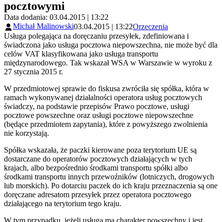
pocztowymi
Data dodania: 03.04.2015 | 13:22
Michał Malinowski
03.04.2015 | 13:22
Orzeczenia
Usługa polegająca na doręczaniu przesyłek, zdefiniowana i
świadczona jako usługa pocztowa niepowszechna, nie może być dla
celów VAT klasyfikowana jako usługa transportu
międzynarodowego. Tak wskazał WSA w Warszawie w wyroku z
27 stycznia 2015 r.
W przedmiotowej sprawie do fiskusa zwróciła się spółka, która w
ramach wykonywanej działalności operatora usług pocztowych
świadczy, na podstawie przepisów Prawo pocztowe, usługi
pocztowe powszechne oraz usługi pocztowe niepowszechne
(będące przedmiotem zapytania), które z powyższego zwolnienia
nie korzystają.
Spółka wskazała, że paczki kierowane poza terytorium UE są
dostarczane do operatorów pocztowych działających w tych
krajach, albo bezpośrednio środkami transportu spółki albo
środkami transportu innych przewoźników (lotniczych, drogowych
lub morskich). Po dotarciu paczek do ich kraju przeznaczenia są one
doręczane adresatom przesyłek przez operatora pocztowego
działającego na terytorium tego kraju.
W tym przypadku, jeżeli usługa ma charakter powszechny i jest