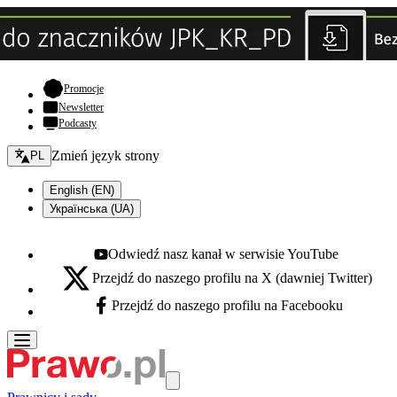
- otwiera się w nowej karcie
Promocje
Newsletter
Podcasty
Zmień język - bieżący:
Zmień język strony
PL
English (EN)
Українська (UA)
Odwiedź nasz kanał w serwisie YouTube
Youtube - otwiera się w nowej karcie
Przejdź do naszego profilu na X (dawniej Twitter)
X - otwiera się w nowej karcie
Przejdź do naszego profilu na Facebooku
Facebook - otwiera się w nowej karcie