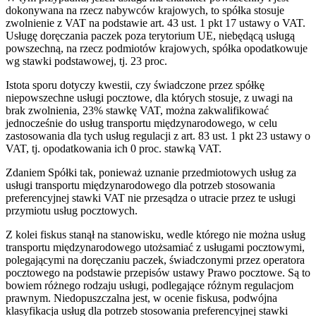
dokonywana na rzecz nabywców krajowych, to spółka stosuje
zwolnienie z VAT na podstawie art. 43 ust. 1 pkt 17 ustawy o VAT.
Usługę doręczania paczek poza terytorium UE, niebędącą usługą
powszechną, na rzecz podmiotów krajowych, spółka opodatkowuje
wg stawki podstawowej, tj. 23 proc.
Istota sporu dotyczy kwestii, czy świadczone przez spółkę
niepowszechne usługi pocztowe, dla których stosuje, z uwagi na
brak zwolnienia, 23% stawkę VAT, można zakwalifikować
jednocześnie do usług transportu międzynarodowego, w celu
zastosowania dla tych usług regulacji z art. 83 ust. 1 pkt 23 ustawy o
VAT, tj. opodatkowania ich 0 proc. stawką VAT.
Zdaniem Spółki tak, ponieważ uznanie przedmiotowych usług za
usługi transportu międzynarodowego dla potrzeb stosowania
preferencyjnej stawki VAT nie przesądza o utracie przez te usługi
przymiotu usług pocztowych.
Z kolei fiskus stanął na stanowisku, wedle którego nie można usług
transportu międzynarodowego utożsamiać z usługami pocztowymi,
polegającymi na doręczaniu paczek, świadczonymi przez operatora
pocztowego na podstawie przepisów ustawy Prawo pocztowe. Są to
bowiem różnego rodzaju usługi, podlegające różnym regulacjom
prawnym. Niedopuszczalna jest, w ocenie fiskusa, podwójna
klasyfikacja usług dla potrzeb stosowania preferencyjnej stawki