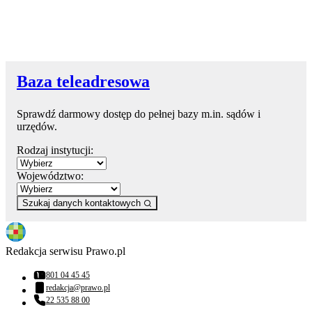
Baza teleadresowa
Sprawdź darmowy dostęp do pełnej bazy m.in. sądów i
urzędów.
Rodzaj instytucji:
Województwo:
Szukaj danych kontaktowych
Redakcja serwisu Prawo.pl
801 04 45 45
Numer telefonu:
redakcja@prawo.pl
Adres email:
22 535 88 00
Numer telefonu: