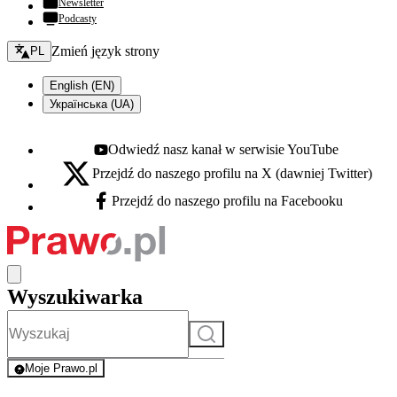
Newsletter
Podcasty
Zmień język - bieżący:
Zmień język strony
PL
English (EN)
Українська (UA)
Odwiedź nasz kanał w serwisie YouTube
Youtube - otwiera się w nowej karcie
Przejdź do naszego profilu na X (dawniej Twitter)
X - otwiera się w nowej karcie
Przejdź do naszego profilu na Facebooku
Facebook - otwiera się w nowej karcie
Wyszukiwarka
Szukaj
Moje Prawo.pl
- rejestracja i logowanie do serwisu