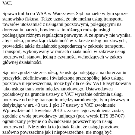
VAT.
Sprawa trafiła do WSA w Warszawie. Sąd podzielił w tym sporze
stanowisko fiskusa. Także uznał, że nie można usług transportu
towarów utożsamiać z usługami pocztowymi, polegającymi na
doręczaniu paczek, bowiem są to różnego rodzaju usługi
podlegające różnym regulacjom prawnym. A ze sprawy nie wynika,
aby spółka, prowadząc działalność w zakresie usług pocztowych,
prowadziła także działalność gospodarczą w zakresie transportu.
Transport, wykonywany w ramach działalności w zakresie usług
pocztowych stanowi jedną z czynności wchodzących w zakres
głównej działalności.
Sąd nie zgodził się ze spółką, że usługa polegająca na doręczaniu
przesyłek, zdefiniowana i świadczona przez spółkę, jako usługa
pocztowa niepowszechna, może być dla celów VAT klasyfikowana
jako usługa transportu międzynarodowego. Ustawodawca
podatkowy na gruncie ustawy o VAT wyraźnie odróżnia usługi
pocztowe od usług transportu międzynarodowego, tym pierwszym
dedykując w art. 43 ust. 1 pkt 17 ustawy o VAT zwolnienie.
Wprawdzie od 1 kwietnia 2013 r. zakres tego zwolnienia został,
zgodnie z wolą prawodawcy unijnego (por. wyrok ETS 357/07),
ograniczony jedynie do świadczenia powszechnych usług
pocztowych. Nie zmienia to jednak faktu, że usługi pocztowe,
zarówno powszechne jak i niepowszechne, nie mogą być