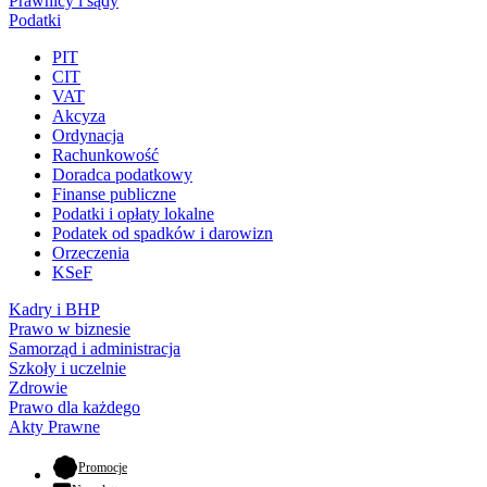
Prawnicy i sądy
Podatki
PIT
CIT
VAT
Akcyza
Ordynacja
Rachunkowość
Doradca podatkowy
Finanse publiczne
Podatki i opłaty lokalne
Podatek od spadków i darowizn
Orzeczenia
KSeF
Kadry i BHP
Prawo w biznesie
Samorząd i administracja
Szkoły i uczelnie
Zdrowie
Prawo dla każdego
Akty Prawne
- otwiera się w nowej karcie
Promocje