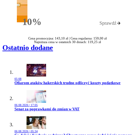
10%
Sprawdź
Rabatu
Cena promocyjna: 143,10 zł |
Cena regularna: 159,00 zł
Najniższa cena w ostatnich 30 dniach: 119,25 zł
Ostatnio dodane
05:08
Przejdź do artykułu:
Ofiarom ataków hakerskich trudno odliczyć koszty podatkowe
06.08.2026 | 17:05
Przejdź do artykułu:
Senat za poprawkami do zmian w VAT
06.08.2026 | 05:34
Przejdź do artykułu: