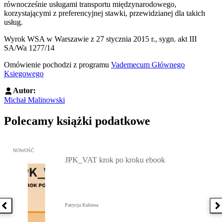
równocześnie usługami transportu międzynarodowego,
korzystającymi z preferencyjnej stawki, przewidzianej dla takich
usług.
Wyrok WSA w Warszawie z 27 stycznia 2015 r., sygn. akt III
SA/Wa 1277/14
Omówienie pochodzi z programu
Vademecum Głównego
Księgowego
Autor:
Michał Malinowski
Polecamy książki podatkowe
Przejdź do: JPK_VAT krok po kroku ebook, Patrycja Kubiesa - otw
NOWOŚĆ
JPK_VAT krok po kroku ebook
Patrycja Kubiesa
Poprzednia książka
N