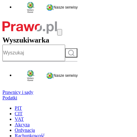
Nasze serwisy
Wyszukiwarka
Szukaj
Nasze serwisy
Prawnicy i sądy
Podatki
PIT
CIT
VAT
Akcyza
Ordynacja
Rachunkowość