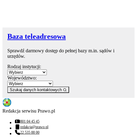
Baza teleadresowa
Sprawdź darmowy dostęp do pełnej bazy m.in. sądów i
urzędów.
Rodzaj instytucji:
Województwo:
Szukaj danych kontaktowych
Redakcja serwisu Prawo.pl
801 04 45 45
Numer telefonu:
redakcja@prawo.pl
Adres email:
22 535 88 00
Numer telefonu: