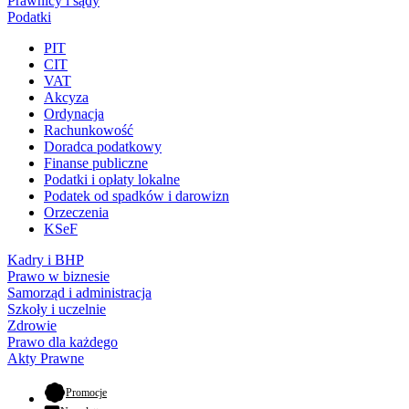
Prawnicy i sądy
Podatki
PIT
CIT
VAT
Akcyza
Ordynacja
Rachunkowość
Doradca podatkowy
Finanse publiczne
Podatki i opłaty lokalne
Podatek od spadków i darowizn
Orzeczenia
KSeF
Kadry i BHP
Prawo w biznesie
Samorząd i administracja
Szkoły i uczelnie
Zdrowie
Prawo dla każdego
Akty Prawne
- otwiera się w nowej karcie
Promocje