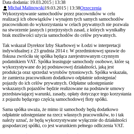
Data dodania: 19.03.2015 | 13:38
Michał Malinowski
19.03.2015 | 13:38
Orzeczenia
Wykorzystywanie samochodów przez pracowników w celu
realizacji ich obowiązków i wynajem tych samych samochodów
pracownikom do wykorzystania w celach prywatnych nie pozwala
na stworzenie jasnych i przejrzystych zasad, z których wynikałby
brak możliwości użycia samochodów do celów prywatnych.
Tak wskazał Dyrektor Izby Skarbowej w Łodzi w interpretacji
indywidualnej z 23 grudnia 2014 r. W przedmiotowej sprawie do
fiskusa zwróciła się spółka będąca zarejestrowanym czynnym
podatnikiem VAT. Spółka leasinguje samochody osobowe, które są
wykorzystywane do jej podstawowej działalności, jaką jest
produkcja oraz sprzedaż wyrobów tytoniowych. Spółka wskazała,
że zamierza pracownikom dodatkowo odpłatnie udostępniać
pojazdy do ich celów prywatnych. Odpłatne udostępnianie
wskazanych pojazdów będzie realizowane na podstawie umowy
przedstawiającej warunki, zasady, opłaty dotyczące tego korzystania
z pojazdu będącego częścią samochodowej floty spółki.
Sama spółka uważa, że mimo iż samochody będą dodatkowo
odpłatnie udostępniane na rzecz własnych pracowników, to i tak
należy uznać, że będą wykorzystywane wyłącznie do działalności
gospodarczej spółki, co jest warunkiem pełnego odliczenia VAT.