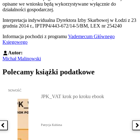
opisane we wniosku będą wykorzystywane wyłącznie do
działalności gospodarczej.
Interpretacja indywidualna Dyrektora Izby Skarbowej w Łodzi z 23
grudnia 2014 r., IPTPP4/443-672/14-5/BM, LEX nr 254240
Informacja pochodzi z programu
Vademecum Głównego
Księgowego
Autor:
Michał Malinowski
Polecamy książki podatkowe
Przejdź do: JPK_VAT krok po kroku ebook, Patrycja Kubiesa - otw
NOWOŚĆ
JPK_VAT krok po kroku ebook
Patrycja Kubiesa
Poprzednia książka
N