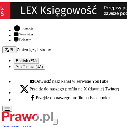
- otwiera się w nowej karcie
Promocje
Newsletter
Podcasty
Zmień język - bieżący:
Zmień język strony
PL
English (EN)
Українська (UA)
Odwiedź nasz kanał w serwisie YouTube
Youtube - otwiera się w nowej karcie
Przejdź do naszego profilu na X (dawniej Twitter)
X - otwiera się w nowej karcie
Przejdź do naszego profilu na Facebooku
Facebook - otwiera się w nowej karcie