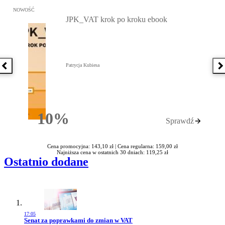
Przejdź do: JPK_VAT krok po kroku ebook, Patrycja Kubiesa - otw
NOWOŚĆ
JPK_VAT krok po kroku ebook
Patrycja Kubiesa
Poprzednia książka
N
10%
Sprawdź
Rabatu
Cena promocyjna: 143,10 zł |
Cena regularna: 159,00 zł
Najniższa cena w ostatnich 30 dniach: 119,25 zł
Ostatnio dodane
17:05
Przejdź do artykułu:
Senat za poprawkami do zmian w VAT