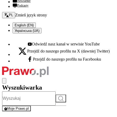
Newsletter
Podcasty
Zmień język - bieżący:
Zmień język strony
PL
English (EN)
Українська (UA)
Odwiedź nasz kanał w serwisie YouTube
Youtube - otwiera się w nowej karcie
Przejdź do naszego profilu na X (dawniej Twitter)
X - otwiera się w nowej karcie
Przejdź do naszego profilu na Facebooku
Facebook - otwiera się w nowej karcie
Wyszukiwarka
Szukaj
Moje Prawo.pl
- rejestracja i logowanie do serwisu