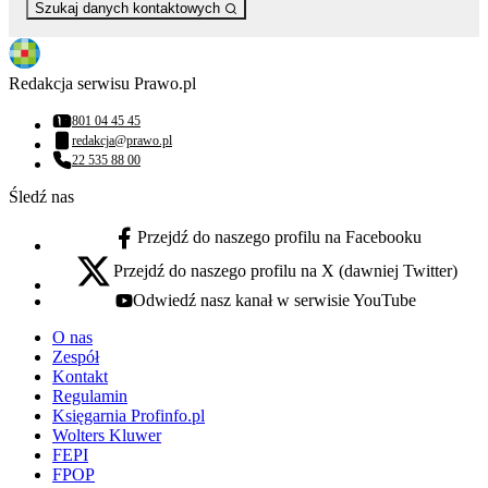
Szukaj danych kontaktowych
Redakcja serwisu Prawo.pl
801 04 45 45
Numer telefonu:
redakcja@prawo.pl
Adres email:
22 535 88 00
Numer telefonu:
Śledź nas
Przejdź do naszego profilu na Facebooku
facebook - otwiera się w nowej karcie
Przejdź do naszego profilu na X (dawniej Twitter)
x - otwiera się w nowej karcie
Odwiedź nasz kanał w serwisie YouTube
youtube - otwiera się w nowej karcie
O nas
Zespół
Kontakt
Regulamin
Księgarnia Profinfo.pl
Wolters Kluwer
FEPI
FPOP