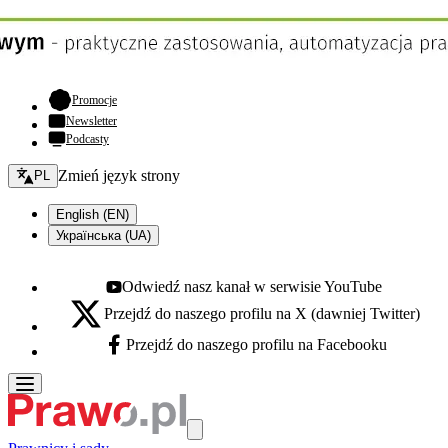
- otwiera się w nowej karcie
Promocje
Newsletter
Podcasty
Zmień język - bieżący:
Zmień język strony
PL
English (EN)
Українська (UA)
Odwiedź nasz kanał w serwisie YouTube
Youtube - otwiera się w nowej karcie
Przejdź do naszego profilu na X (dawniej Twitter)
X - otwiera się w nowej karcie
Przejdź do naszego profilu na Facebooku
Facebook - otwiera się w nowej karcie