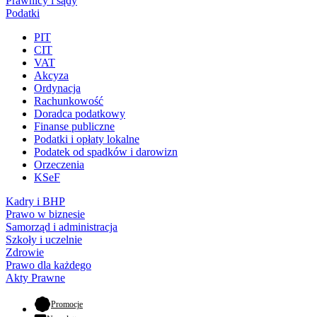
Prawnicy i sądy
Podatki
PIT
CIT
VAT
Akcyza
Ordynacja
Rachunkowość
Doradca podatkowy
Finanse publiczne
Podatki i opłaty lokalne
Podatek od spadków i darowizn
Orzeczenia
KSeF
Kadry i BHP
Prawo w biznesie
Samorząd i administracja
Szkoły i uczelnie
Zdrowie
Prawo dla każdego
Akty Prawne
- otwiera się w nowej karcie
Promocje