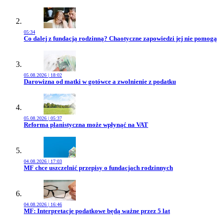
05:34
Przejdź do artykułu:
Co dalej z fundacją rodzinną? Chaotyczne zapowiedzi jej nie pomogą
05.08.2026 | 18:02
Przejdź do artykułu:
Darowizna od matki w gotówce a zwolnienie z podatku
05.08.2026 | 05:37
Przejdź do artykułu:
Reforma planistyczna może wpłynąć na VAT
04.08.2026 | 17:03
Przejdź do artykułu:
MF chce uszczelnić przepisy o fundacjach rodzinnych
04.08.2026 | 16:46
Przejdź do artykułu:
MF: Interpretacje podatkowe będą ważne przez 5 lat