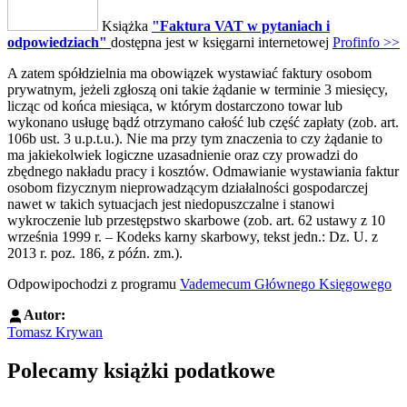
Książka
"Faktura VAT w pytaniach i
odpowiedziach"
dostępna jest w księgarni internetowej
Profinfo >>
A zatem spółdzielnia ma obowiązek wystawiać faktury osobom
prywatnym, jeżeli zgłoszą oni takie żądanie w terminie 3 miesięcy,
licząc od końca miesiąca, w którym dostarczono towar lub
wykonano usługę bądź otrzymano całość lub część zapłaty (zob. art.
106b ust. 3 u.p.t.u.). Nie ma przy tym znaczenia to czy żądanie to
ma jakiekolwiek logiczne uzasadnienie oraz czy prowadzi do
zbędnego nakładu pracy i kosztów. Odmawianie wystawiania faktur
osobom fizycznym nieprowadzącym działalności gospodarczej
nawet w takich sytuacjach jest niedopuszczalne i stanowi
wykroczenie lub przestępstwo skarbowe (zob. art. 62 ustawy z 10
września 1999 r. – Kodeks karny skarbowy, tekst jedn.: Dz. U. z
2013 r. poz. 186, z późn. zm.).
Odpowipochodzi z programu
Vademecum Głównego Księgowego
Autor:
Tomasz Krywan
Polecamy książki podatkowe