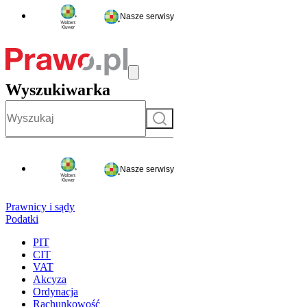
Nasze serwisy
Wyszukiwarka
Szukaj
Nasze serwisy
Prawnicy i sądy
Podatki
PIT
CIT
VAT
Akcyza
Ordynacja
Rachunkowość