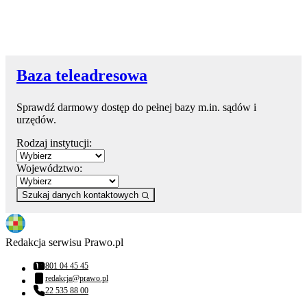
Baza teleadresowa
Sprawdź darmowy dostęp do pełnej bazy m.in. sądów i
urzędów.
Rodzaj instytucji:
Województwo:
Szukaj danych kontaktowych
Redakcja serwisu Prawo.pl
801 04 45 45
Numer telefonu:
redakcja@prawo.pl
Adres email:
22 535 88 00
Numer telefonu: