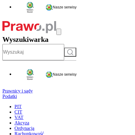
Nasze serwisy
Wyszukiwarka
Szukaj
Nasze serwisy
Prawnicy i sądy
Podatki
PIT
CIT
VAT
Akcyza
Ordynacja
Rachunkowość