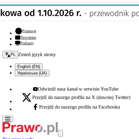
- otwiera się w nowej karcie
Promocje
Newsletter
Podcasty
Zmień język - bieżący:
Zmień język strony
PL
English (EN)
Українська (UA)
Odwiedź nasz kanał w serwisie YouTube
Youtube - otwiera się w nowej karcie
Przejdź do naszego profilu na X (dawniej Twitter)
X - otwiera się w nowej karcie
Przejdź do naszego profilu na Facebooku
Facebook - otwiera się w nowej karcie