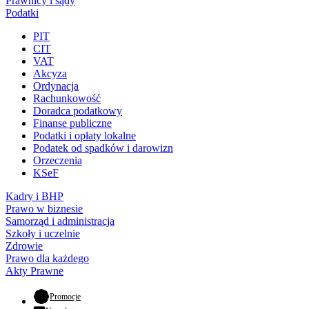
Prawnicy i sądy
Podatki
PIT
CIT
VAT
Akcyza
Ordynacja
Rachunkowość
Doradca podatkowy
Finanse publiczne
Podatki i opłaty lokalne
Podatek od spadków i darowizn
Orzeczenia
KSeF
Kadry i BHP
Prawo w biznesie
Samorząd i administracja
Szkoły i uczelnie
Zdrowie
Prawo dla każdego
Akty Prawne
- otwiera się w nowej karcie
Promocje