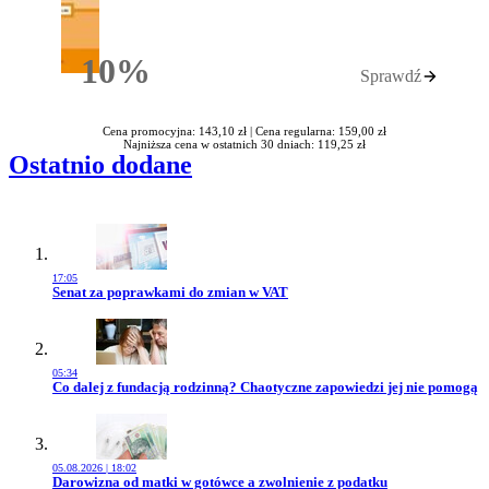
10%
Sprawdź
Rabatu
Cena promocyjna: 143,10 zł |
Cena regularna: 159,00 zł
Najniższa cena w ostatnich 30 dniach: 119,25 zł
Ostatnio dodane
17:05
Przejdź do artykułu:
Senat za poprawkami do zmian w VAT
05:34
Przejdź do artykułu:
Co dalej z fundacją rodzinną? Chaotyczne zapowiedzi jej nie pomogą
05.08.2026 | 18:02
Przejdź do artykułu:
Darowizna od matki w gotówce a zwolnienie z podatku