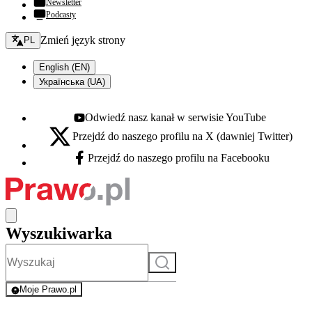
Newsletter
Podcasty
Zmień język - bieżący:
Zmień język strony
PL
English (EN)
Українська (UA)
Odwiedź nasz kanał w serwisie YouTube
Youtube - otwiera się w nowej karcie
Przejdź do naszego profilu na X (dawniej Twitter)
X - otwiera się w nowej karcie
Przejdź do naszego profilu na Facebooku
Facebook - otwiera się w nowej karcie
Wyszukiwarka
Szukaj
Moje Prawo.pl
- rejestracja i logowanie do serwisu