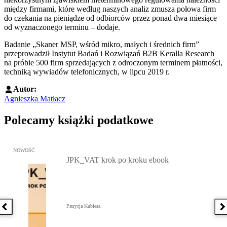
między firmami, które według naszych analiz zmusza połowa firm
do czekania na pieniądze od odbiorców przez ponad dwa miesiące
od wyznaczonego terminu – dodaje.
Badanie „Skaner MSP, wśród mikro, małych i średnich firm”
przeprowadził Instytut Badań i Rozwiązań B2B Keralla Research
na próbie 500 firm sprzedających z odroczonym terminem płatności,
techniką wywiadów telefonicznych, w lipcu 2019 r.
Autor:
Agnieszka Matłacz
Polecamy książki podatkowe
Przejdź do: JPK_VAT krok po kroku ebook, Patrycja Kubiesa - otw
NOWOŚĆ
JPK_VAT krok po kroku ebook
Patrycja Kubiesa
Poprzednia książka
N