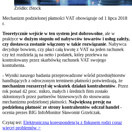
Źródło: iStock
Mechanizm podzielonej płatności VAT obowiązuje od 1 lipca 2018
r.
Teoretycznie wejście w ten system jest dobrowolne
, ale w
praktyce
w dużym stopniu od nabywców towarów i usług zależy,
czy dostawca zostanie włączony w takie rozwiązanie
. Nabywca
decyduje bowiem, czy płaci całą kwotę z VAT na jeden rachunek
czy też rozdziela ją na netto i podatek, który przelewa na
kontrolowany przez skarbówkę rachunek VAT swojego
kontrahenta.
- Wyniki naszego badania przeprowadzone wśród przedsiębiorstw
handlujących z odroczonym terminem płatności potwierdzają, że
mechanizm rozszerzył się wskutek działań kontrahentów
. Przez
rok ponad 42 proc. mikro, małych i średnich firm zostało
skłonionych przez partnerów biznesowych do stosowania
mechanizmu podzielonej płatności.
Największą presję na
podzieloną płatność ze strony kontrahentów odczuł handel
-
ocenia prezes BIG InfoMonitor Sławomir Grzelczak.
Czytaj też:
Elektroniczna korespondencja z fiskusem rodzi coraz
więcej problemów >