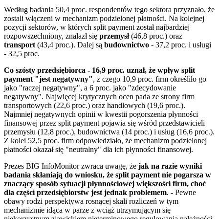
Według badania 50,4 proc. respondentów tego sektora przyznało, że
zostali włączeni w mechanizm podzielonej płatności. Na kolejnej
pozycji sektorów, w których split payment został najbardziej
rozpowszechniony, znalazł się
przemysł
(46,8 proc.) oraz
transport
(43,4 proc.). Dalej są
budownictwo
- 37,2 proc. i usługi
- 32,5 proc.
Co szósty przedsiębiorca - 16,9 proc. uznał, że wpływ split
payment "jest negatywny"
, z czego 10,9 proc. firm określiło go
jako "raczej negatywny", a 6 proc. jako "zdecydowanie
negatywny". Najwięcej krytycznych ocen pada ze strony firm
transportowych (22,6 proc.) oraz handlowych (19,6 proc.).
Najmniej negatywnych opinii w kwestii pogorszenia płynności
finansowej przez split payment pojawia się wśród przedstawicieli
przemysłu (12,8 proc.), budownictwa (14 proc.) i usług (16,6 proc.).
Z kolei 52,5 proc. firm odpowiedziało, że mechanizm podzielonej
płatności okazał się "neutralny" dla ich płynności finansowej.
Prezes BIG InfoMonitor zwraca uwagę, że
jak na razie wyniki
badania skłaniają do wniosku, że split payment nie pogarsza w
znaczący sposób sytuacji płynnościowej większości firm, choć
dla części przedsiębiorstw jest jednak problemem
. - Pewne
obawy rodzi perspektywa rosnącej skali rozliczeń w tym
mechanizmie idąca w parze z wciąż utrzymującym się
niekorzystnym zjawiskiem nieterminowego regulowania należności