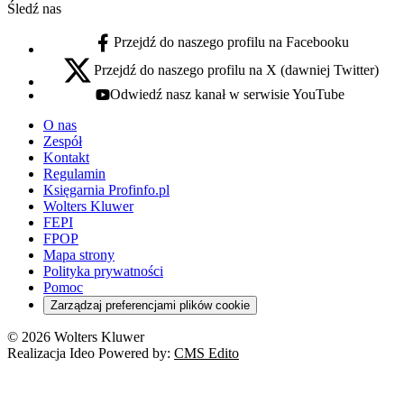
Śledź nas
Przejdź do naszego profilu na Facebooku
facebook - otwiera się w nowej karcie
Przejdź do naszego profilu na X (dawniej Twitter)
x - otwiera się w nowej karcie
Odwiedź nasz kanał w serwisie YouTube
youtube - otwiera się w nowej karcie
O nas
Zespół
Kontakt
Regulamin
Księgarnia Profinfo.pl
Wolters Kluwer
FEPI
FPOP
Mapa strony
Polityka prywatności
Pomoc
Zarządzaj preferencjami plików cookie
© 2026 Wolters Kluwer
Realizacja Ideo Powered by:
CMS Edito