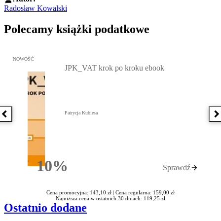
Radosław Kowalski
Polecamy książki podatkowe
Przejdź do: JPK_VAT krok po kroku ebook, Patrycja Kubiesa - otw
NOWOŚĆ
JPK_VAT krok po kroku ebook
Patrycja Kubiesa
Poprzednia książka
N
10%
Sprawdź
Rabatu
Cena promocyjna: 143,10 zł |
Cena regularna: 159,00 zł
Najniższa cena w ostatnich 30 dniach: 119,25 zł
Ostatnio dodane