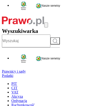
Nasze serwisy
Wyszukiwarka
Szukaj
Nasze serwisy
Prawnicy i sądy
Podatki
PIT
CIT
VAT
Akcyza
Ordynacja
Rachunkowość