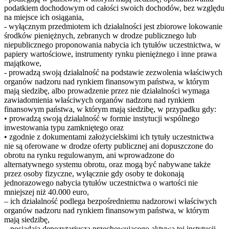
podatkiem dochodowym od całości swoich dochodów, bez względu
na miejsce ich osiągania,
- wyłącznym przedmiotem ich działalności jest zbiorowe lokowanie
środków pieniężnych, zebranych w drodze publicznego lub
niepublicznego proponowania nabycia ich tytułów uczestnictwa, w
papiery wartościowe, instrumenty rynku pieniężnego i inne prawa
majątkowe,
- prowadzą swoją działalność na podstawie zezwolenia właściwych
organów nadzoru nad rynkiem finansowym państwa, w którym
mają siedzibę, albo prowadzenie przez nie działalności wymaga
zawiadomienia właściwych organów nadzoru nad rynkiem
finansowym państwa, w którym mają siedzibę, w przypadku gdy:
• prowadzą swoją działalność w formie instytucji wspólnego
inwestowania typu zamkniętego oraz
• zgodnie z dokumentami założycielskimi ich tytuły uczestnictwa
nie są oferowane w drodze oferty publicznej ani dopuszczone do
obrotu na rynku regulowanym, ani wprowadzone do
alternatywnego systemu obrotu, oraz mogą być nabywane także
przez osoby fizyczne, wyłącznie gdy osoby te dokonają
jednorazowego nabycia tytułów uczestnictwa o wartości nie
mniejszej niż 40.000 euro,
– ich działalność podlega bezpośredniemu nadzorowi właściwych
organów nadzoru nad rynkiem finansowym państwa, w którym
mają siedzibę,
– posiadają depozytariusza przechowującego aktywa tej instytucji,