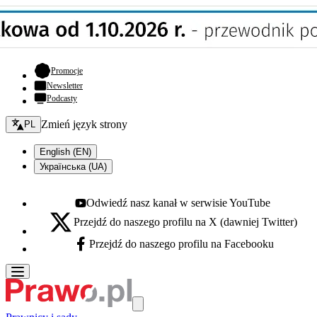
- otwiera się w nowej karcie
Promocje
Newsletter
Podcasty
Zmień język - bieżący:
Zmień język strony
PL
English (EN)
Українська (UA)
Odwiedź nasz kanał w serwisie YouTube
Youtube - otwiera się w nowej karcie
Przejdź do naszego profilu na X (dawniej Twitter)
X - otwiera się w nowej karcie
Przejdź do naszego profilu na Facebooku
Facebook - otwiera się w nowej karcie