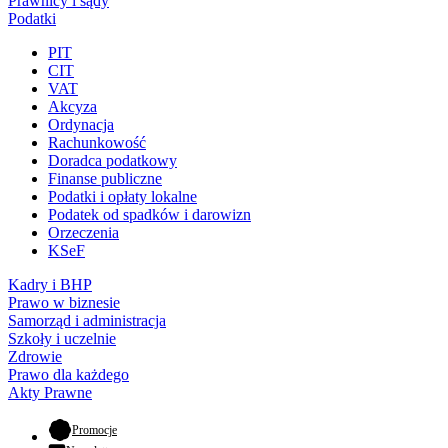
Prawnicy i sądy
Podatki
PIT
CIT
VAT
Akcyza
Ordynacja
Rachunkowość
Doradca podatkowy
Finanse publiczne
Podatki i opłaty lokalne
Podatek od spadków i darowizn
Orzeczenia
KSeF
Kadry i BHP
Prawo w biznesie
Samorząd i administracja
Szkoły i uczelnie
Zdrowie
Prawo dla każdego
Akty Prawne
- otwiera się w nowej karcie
Promocje