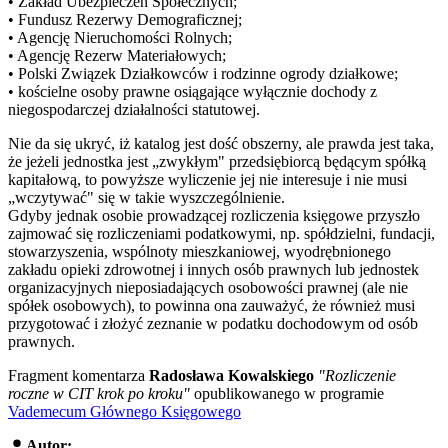
• Zakład Ubezpieczeń Społecznych;
• Fundusz Rezerwy Demograficznej;
• Agencję Nieruchomości Rolnych;
• Agencję Rezerw Materiałowych;
• Polski Związek Działkowców i rodzinne ogrody działkowe;
• kościelne osoby prawne osiągające wyłącznie dochody z
niegospodarczej działalności statutowej.
Nie da się ukryć, iż katalog jest dość obszerny, ale prawda jest taka,
że jeżeli jednostka jest „zwykłym" przedsiębiorcą będącym spółką
kapitałową, to powyższe wyliczenie jej nie interesuje i nie musi
„wczytywać" się w takie wyszczególnienie.
Gdyby jednak osobie prowadzącej rozliczenia księgowe przyszło
zajmować się rozliczeniami podatkowymi, np. spółdzielni, fundacji,
stowarzyszenia, wspólnoty mieszkaniowej, wyodrębnionego
zakładu opieki zdrowotnej i innych osób prawnych lub jednostek
organizacyjnych nieposiadających osobowości prawnej (ale nie
spółek osobowych), to powinna ona zauważyć, że również musi
przygotować i złożyć zeznanie w podatku dochodowym od osób
prawnych.
Fragment komentarza
Radosława Kowalskiego
"Rozliczenie
roczne w CIT krok po kroku"
opublikowanego w programie
Vademecum Głównego Księgowego
Autor: