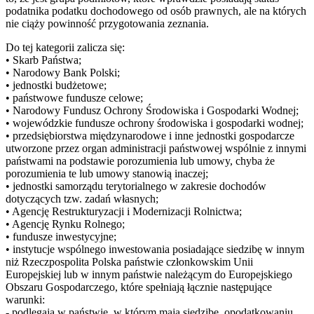
podatnika podatku dochodowego od osób prawnych, ale na których
nie ciąży powinność przygotowania zeznania.
Do tej kategorii zalicza się:
• Skarb Państwa;
• Narodowy Bank Polski;
• jednostki budżetowe;
• państwowe fundusze celowe;
• Narodowy Fundusz Ochrony Środowiska i Gospodarki Wodnej;
• wojewódzkie fundusze ochrony środowiska i gospodarki wodnej;
• przedsiębiorstwa międzynarodowe i inne jednostki gospodarcze
utworzone przez organ administracji państwowej wspólnie z innymi
państwami na podstawie porozumienia lub umowy, chyba że
porozumienia te lub umowy stanowią inaczej;
• jednostki samorządu terytorialnego w zakresie dochodów
dotyczących tzw. zadań własnych;
• Agencję Restrukturyzacji i Modernizacji Rolnictwa;
• Agencję Rynku Rolnego;
• fundusze inwestycyjne;
• instytucje wspólnego inwestowania posiadające siedzibę w innym
niż Rzeczpospolita Polska państwie członkowskim Unii
Europejskiej lub w innym państwie należącym do Europejskiego
Obszaru Gospodarczego, które spełniają łącznie następujące
warunki:
- podlegają w państwie, w którym mają siedzibę, opodatkowaniu