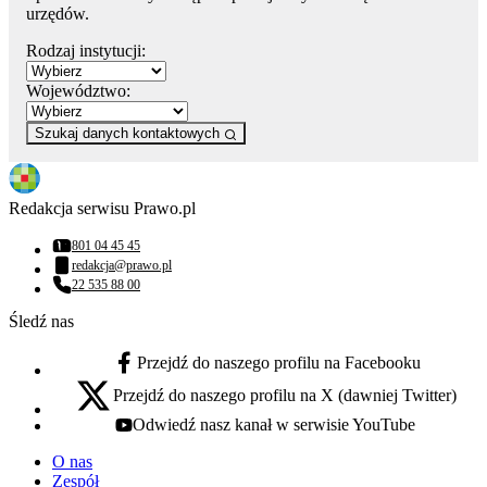
urzędów.
Rodzaj instytucji:
Województwo:
Szukaj danych kontaktowych
Redakcja serwisu Prawo.pl
801 04 45 45
Numer telefonu:
redakcja@prawo.pl
Adres email:
22 535 88 00
Numer telefonu:
Śledź nas
Przejdź do naszego profilu na Facebooku
facebook - otwiera się w nowej karcie
Przejdź do naszego profilu na X (dawniej Twitter)
x - otwiera się w nowej karcie
Odwiedź nasz kanał w serwisie YouTube
youtube - otwiera się w nowej karcie
O nas
Zespół