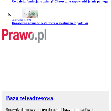
Przejdź do artykułu:
Co dalej z fundacją rodzinną? Chaotyczne zapowiedzi jej nie pomogą
05.08.2026 | 18:02
Przejdź do artykułu:
Darowizna od matki w gotówce a zwolnienie z podatku
Baza teleadresowa
Sprawdź darmowy dostęp do pełnej bazy m.in. sądów i