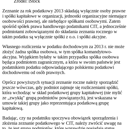
Źródło: iStock
Zeznanie za rok podatkowy 2013 składają wyłącznie osoby prawne
i spółki kapitałowe w organizacji, jednostki organizacyjne niemające
osobowości prawnej, ale niebędące spółkami osobowymi. Zatem
spośród spółek prawa handlowego podatnikami CIT, a jednocześnie
podmiotami zobowiązanymi do składania zeznania rocznego w
takim podatku są wyłącznie spółki z o.o. i spółki akcyjne.
Własnego rozliczenia w podatku dochodowym za 2013 r. nie może
złożyć żadna spółka osobowa, w tym spółka komandytowo-
akcyjna. Wyjątkiem byłaby w takim przypadku spółka osobowa
będąca podmiotem zagranicznym, a która w swoim państwie jest
podatnikiem podatku odpowiadającego polskiemu podatkowi
dochodowemu od osób prawnych.
Oprócz powyższych sytuacji zeznanie roczne należy sporządzić
jeszcze wówczas, gdy podmiot zajmuje się rozliczeniami spółki,
która wchodząc w skład podatkowej grupy kapitałowej (nie mylić
ze „zwykłą" grupą podmiotów powiązanych), jest wskazana w
umowie takiej grupy jako reprezentująca podatkową grupę
kapitałową.
Badając, czy na podatniku spoczywa obowiązek sporządzenia i
złożenia zeznanie podatkowego w CIT, należy zwrócić uwagę na
to, że jest grupa podmiotów, które wprawdzie posiadają status