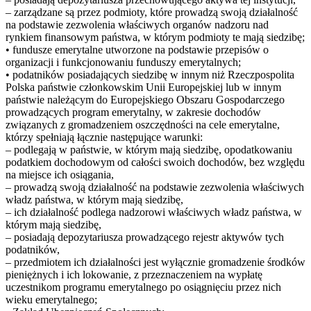
– zarządzane są przez podmioty, które prowadzą swoją działalność
na podstawie zezwolenia właściwych organów nadzoru nad
rynkiem finansowym państwa, w którym podmioty te mają siedzibę;
• fundusze emerytalne utworzone na podstawie przepisów o
organizacji i funkcjonowaniu funduszy emerytalnych;
• podatników posiadających siedzibę w innym niż Rzeczpospolita
Polska państwie członkowskim Unii Europejskiej lub w innym
państwie należącym do Europejskiego Obszaru Gospodarczego
prowadzących program emerytalny, w zakresie dochodów
związanych z gromadzeniem oszczędności na cele emerytalne,
którzy spełniają łącznie następujące warunki:
– podlegają w państwie, w którym mają siedzibę, opodatkowaniu
podatkiem dochodowym od całości swoich dochodów, bez względu
na miejsce ich osiągania,
– prowadzą swoją działalność na podstawie zezwolenia właściwych
władz państwa, w którym mają siedzibę,
– ich działalność podlega nadzorowi właściwych władz państwa, w
którym mają siedzibę,
– posiadają depozytariusza prowadzącego rejestr aktywów tych
podatników,
– przedmiotem ich działalności jest wyłącznie gromadzenie środków
pieniężnych i ich lokowanie, z przeznaczeniem na wypłatę
uczestnikom programu emerytalnego po osiągnięciu przez nich
wieku emerytalnego;