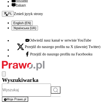
Newsletter
Podcasty
Zmień język - bieżący:
Zmień język strony
PL
English (EN)
Українська (UA)
Odwiedź nasz kanał w serwisie YouTube
Youtube - otwiera się w nowej karcie
Przejdź do naszego profilu na X (dawniej Twitter)
X - otwiera się w nowej karcie
Przejdź do naszego profilu na Facebooku
Facebook - otwiera się w nowej karcie
Wyszukiwarka
Szukaj
Moje Prawo.pl
- rejestracja i logowanie do serwisu