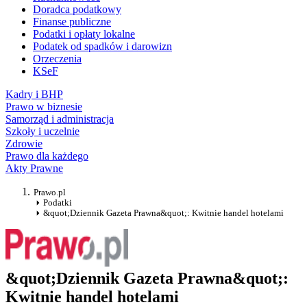
Doradca podatkowy
Finanse publiczne
Podatki i opłaty lokalne
Podatek od spadków i darowizn
Orzeczenia
KSeF
Kadry i BHP
Prawo w biznesie
Samorząd i administracja
Szkoły i uczelnie
Zdrowie
Prawo dla każdego
Akty Prawne
Prawo.pl
Podatki
&quot;Dziennik Gazeta Prawna&quot;: Kwitnie handel hotelami
&quot;Dziennik Gazeta Prawna&quot;:
Kwitnie handel hotelami