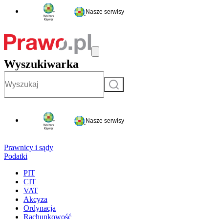
Nasze serwisy
Wyszukiwarka
Szukaj
Nasze serwisy
Prawnicy i sądy
Podatki
PIT
CIT
VAT
Akcyza
Ordynacja
Rachunkowość