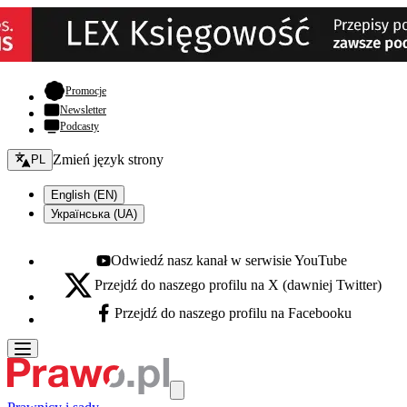
- otwiera się w nowej karcie
Promocje
Newsletter
Podcasty
Zmień język - bieżący:
Zmień język strony
PL
English (EN)
Українська (UA)
Odwiedź nasz kanał w serwisie YouTube
Youtube - otwiera się w nowej karcie
Przejdź do naszego profilu na X (dawniej Twitter)
X - otwiera się w nowej karcie
Przejdź do naszego profilu na Facebooku
Facebook - otwiera się w nowej karcie