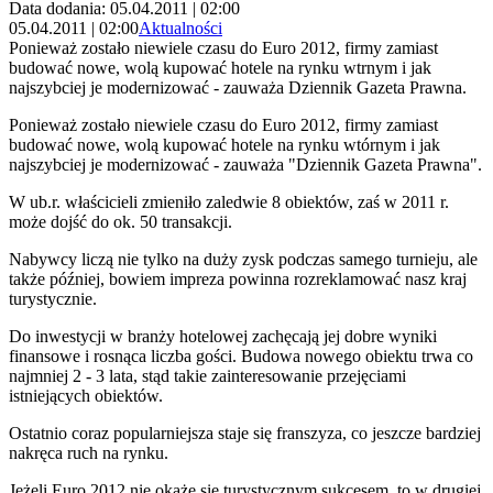
Data dodania: 05.04.2011 | 02:00
05.04.2011 | 02:00
Aktualności
Ponieważ zostało niewiele czasu do Euro 2012, firmy zamiast
budować nowe, wolą kupować hotele na rynku wtrnym i jak
najszybciej je modernizować - zauważa Dziennik Gazeta Prawna.
Ponieważ zostało niewiele czasu do Euro 2012, firmy zamiast
budować nowe, wolą kupować hotele na rynku wtórnym i jak
najszybciej je modernizować - zauważa "Dziennik Gazeta Prawna".
W ub.r. właścicieli zmieniło zaledwie 8 obiektów, zaś w 2011 r.
może dojść do ok. 50 transakcji.
Nabywcy liczą nie tylko na duży zysk podczas samego turnieju, ale
także później, bowiem impreza powinna rozreklamować nasz kraj
turystycznie.
Do inwestycji w branży hotelowej zachęcają jej dobre wyniki
finansowe i rosnąca liczba gości. Budowa nowego obiektu trwa co
najmniej 2 - 3 lata, stąd takie zainteresowanie przejęciami
istniejących obiektów.
Ostatnio coraz popularniejsza staje się franszyza, co jeszcze bardziej
nakręca ruch na rynku.
Jeżeli Euro 2012 nie okaże się turystycznym sukcesem, to w drugiej