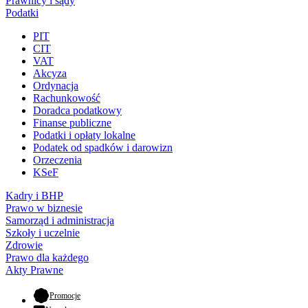
Prawnicy i sądy
Podatki
PIT
CIT
VAT
Akcyza
Ordynacja
Rachunkowość
Doradca podatkowy
Finanse publiczne
Podatki i opłaty lokalne
Podatek od spadków i darowizn
Orzeczenia
KSeF
Kadry i BHP
Prawo w biznesie
Samorząd i administracja
Szkoły i uczelnie
Zdrowie
Prawo dla każdego
Akty Prawne
- otwiera się w nowej karcie
Promocje