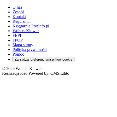
youtube - otwiera się w nowej karcie
O nas
Zespół
Kontakt
Regulamin
Księgarnia Profinfo.pl
Wolters Kluwer
FEPI
FPOP
Mapa strony
Polityka prywatności
Pomoc
Zarządzaj preferencjami plików cookie
© 2026 Wolters Kluwer
Realizacja Ideo Powered by:
CMS Edito