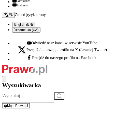
Newsletter
Podcasty
Zmień język - bieżący:
Zmień język strony
PL
English (EN)
Українська (UA)
Odwiedź nasz kanał w serwisie YouTube
Youtube - otwiera się w nowej karcie
Przejdź do naszego profilu na X (dawniej Twitter)
X - otwiera się w nowej karcie
Przejdź do naszego profilu na Facebooku
Facebook - otwiera się w nowej karcie
Wyszukiwarka
Szukaj
Moje Prawo.pl
- rejestracja i logowanie do serwisu