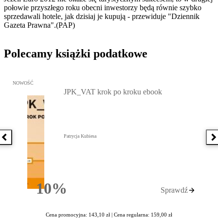
połowie przyszłego roku obecni inwestorzy będą równie szybko
sprzedawali hotele, jak dzisiaj je kupują - przewiduje "Dziennik
Gazeta Prawna".(PAP)
Polecamy książki podatkowe
Przejdź do: JPK_VAT krok po kroku ebook, Patrycja Kubiesa - otw
NOWOŚĆ
JPK_VAT krok po kroku ebook
Patrycja Kubiesa
Poprzednia książka
N
10%
Sprawdź
Rabatu
Cena promocyjna: 143,10 zł |
Cena regularna: 159,00 zł