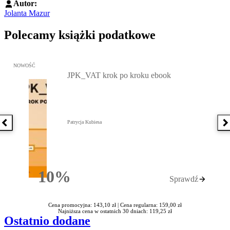
Autor:
Jolanta Mazur
Polecamy książki podatkowe
Przejdź do: JPK_VAT krok po kroku ebook, Patrycja Kubiesa - otw
NOWOŚĆ
JPK_VAT krok po kroku ebook
Patrycja Kubiesa
Poprzednia książka
N
10%
Sprawdź
Rabatu
Cena promocyjna: 143,10 zł |
Cena regularna: 159,00 zł
Najniższa cena w ostatnich 30 dniach: 119,25 zł
Ostatnio dodane