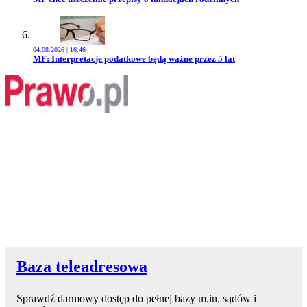
04.08.2026 | 16:46
Przejdź do artykułu:
MF: Interpretacje podatkowe będą ważne przez 5 lat
Baza teleadresowa
Sprawdź darmowy dostęp do pełnej bazy m.in. sądów i