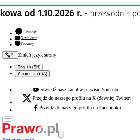
- otwiera się w nowej karcie
Promocje
Newsletter
Podcasty
Zmień język - bieżący:
Zmień język strony
PL
English (EN)
Українська (UA)
Odwiedź nasz kanał w serwisie YouTube
Youtube - otwiera się w nowej karcie
Przejdź do naszego profilu na X (dawniej Twitter)
X - otwiera się w nowej karcie
Przejdź do naszego profilu na Facebooku
Facebook - otwiera się w nowej karcie