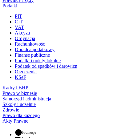
Prawnicy i sądy
Podatki
PIT
CIT
VAT
Akcyza
Ordynacja
Rachunkowość
Doradca podatkowy
Finanse publiczne
Podatki i opłaty lokalne
Podatek od spadków i darowizn
Orzeczenia
KSeF
Kadry i BHP
Prawo w biznesie
Samorząd i administracja
Szkoły i uczelnie
Zdrowie
Prawo dla każdego
Akty Prawne
- otwiera się w nowej karcie
Promocje