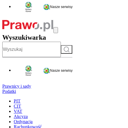
Nasze serwisy
Wyszukiwarka
Szukaj
Nasze serwisy
Prawnicy i sądy
Podatki
PIT
CIT
VAT
Akcyza
Ordynacja
Rachunkowość