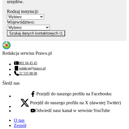
urzędów.
Rodzaj instytucji:
Województwo:
Szukaj danych kontaktowych
Redakcja serwisu Prawo.pl
801 04 45 45
Numer telefonu:
redakcja@prawo.pl
Adres email:
22 535 88 00
Numer telefonu:
Śledź nas
Przejdź do naszego profilu na Facebooku
facebook - otwiera się w nowej karcie
Przejdź do naszego profilu na X (dawniej Twitter)
x - otwiera się w nowej karcie
Odwiedź nasz kanał w serwisie YouTube
youtube - otwiera się w nowej karcie
O nas
Zespół