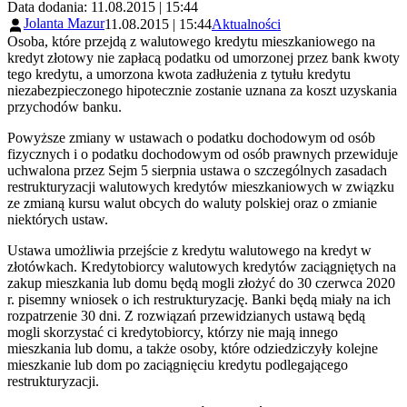
Data dodania: 11.08.2015 | 15:44
Jolanta Mazur
11.08.2015 | 15:44
Aktualności
Osoba, które przejdą z walutowego kredytu mieszkaniowego na
kredyt złotowy nie zapłacą podatku od umorzonej przez bank kwoty
tego kredytu, a umorzona kwota zadłużenia z tytułu kredytu
niezabezpieczonego hipotecznie zostanie uznana za koszt uzyskania
przychodów banku.
Powyższe zmiany w ustawach o podatku dochodowym od osób
fizycznych i o podatku dochodowym od osób prawnych przewiduje
uchwalona przez Sejm 5 sierpnia ustawa o szczególnych zasadach
restrukturyzacji walutowych kredytów mieszkaniowych w związku
ze zmianą kursu walut obcych do waluty polskiej oraz o zmianie
niektórych ustaw.
Ustawa umożliwia przejście z kredytu walutowego na kredyt w
złotówkach. Kredytobiorcy walutowych kredytów zaciągniętych na
zakup mieszkania lub domu będą mogli złożyć do 30 czerwca 2020
r. pisemny wniosek o ich restrukturyzację. Banki będą miały na ich
rozpatrzenie 30 dni. Z rozwiązań przewidzianych ustawą będą
mogli skorzystać ci kredytobiorcy, którzy nie mają innego
mieszkania lub domu, a także osoby, które odziedziczyły kolejne
mieszkanie lub dom po zaciągnięciu kredytu podlegającego
restrukturyzacji.