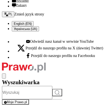
Newsletter
Podcasty
Zmień język - bieżący:
Zmień język strony
PL
English (EN)
Українська (UA)
Odwiedź nasz kanał w serwisie YouTube
Youtube - otwiera się w nowej karcie
Przejdź do naszego profilu na X (dawniej Twitter)
X - otwiera się w nowej karcie
Przejdź do naszego profilu na Facebooku
Facebook - otwiera się w nowej karcie
Wyszukiwarka
Szukaj
Moje Prawo.pl
- rejestracja i logowanie do serwisu