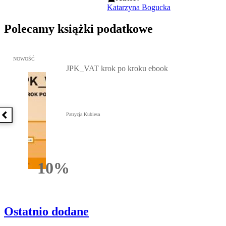
Katarzyna Bogucka
Polecamy książki podatkowe
Przejdź do: JPK_VAT krok po kroku ebook, Patrycja Kubiesa - otw
NOWOŚĆ
JPK_VAT krok po kroku ebook
Patrycja Kubiesa
Poprzednia książka
10%
Rabatu
Ostatnio dodane