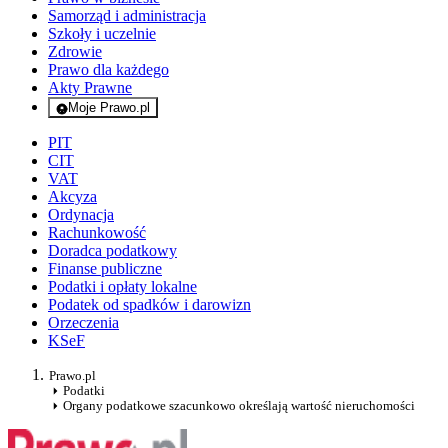
Samorząd i administracja
Szkoły i uczelnie
Zdrowie
Prawo dla każdego
Akty Prawne
Moje Prawo.pl
- rejestracja i logowanie do serwisu
PIT
CIT
VAT
Akcyza
Ordynacja
Rachunkowość
Doradca podatkowy
Finanse publiczne
Podatki i opłaty lokalne
Podatek od spadków i darowizn
Orzeczenia
KSeF
Prawo.pl
Podatki
Organy podatkowe szacunkowo określają wartość nieruchomości