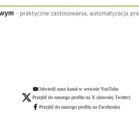
Odwiedź nasz kanał w serwisie YouTube
Youtube - otwiera się w nowej karcie
Przejdź do naszego profilu na X (dawniej Twitter)
X - otwiera się w nowej karcie
Przejdź do naszego profilu na Facebooku
Facebook - otwiera się w nowej karcie