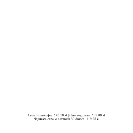
iera się w nowym oknie
Cena promocyjna: 143,10 zł |
Cena regularna: 159,00 zł
Najniższa cena w ostatnich 30 dniach: 119,25 zł