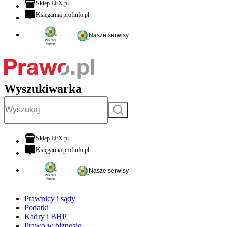
otwiera się w nowej karcie
Sklep LEX.pl
otwiera się w nowej karcie
Księgarnia profinfo.pl
Nasze serwisy
Wyszukiwarka
Szukaj
otwiera się w nowej karcie
Sklep LEX.pl
otwiera się w nowej karcie
Księgarnia profinfo.pl
Nasze serwisy
Prawnicy i sądy
Podatki
Kadry i BHP
Prawo w biznesie