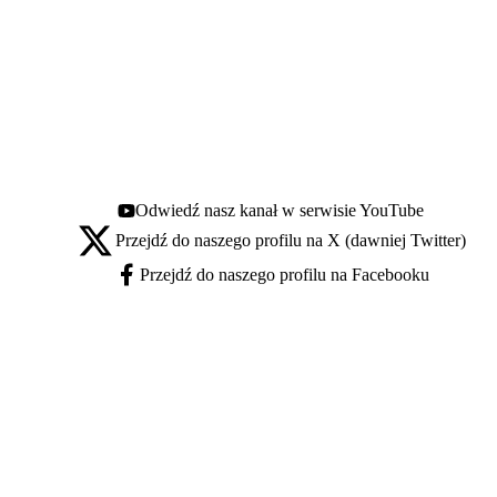
Odwiedź nasz kanał w serwisie YouTube
Youtube - otwiera się w nowej karcie
Przejdź do naszego profilu na X (dawniej Twitter)
X - otwiera się w nowej karcie
Przejdź do naszego profilu na Facebooku
Facebook - otwiera się w nowej karcie