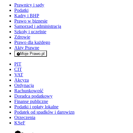
Prawnicy i sądy
Podatki
Kadry i BHP
Prawo w biznesie
Samorząd i administracja
Szkoły i uczelnie
Zdrowie
Prawo dla każdego
Akty Prawne
Moje Prawo.pl
- rejestracja i logowanie do serwisu
PIT
CIT
VAT
Akcyza
Ordynacja
Rachunkowość
Doradca podatkowy
Finanse publiczne
Podatki i opłaty lokalne
Podatek od spadków i darowizn
Orzeczenia
KSeF