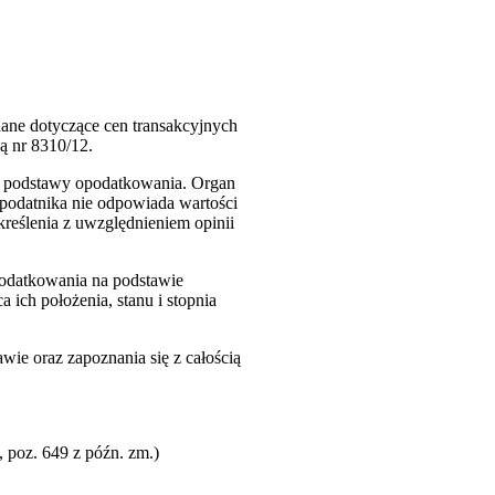
dane dotyczące cen transakcyjnych
ką nr 8310/12.
iu podstawy opodatkowania. Organ
podatnika nie odpowiada wartości
reślenia z uwzględnieniem opinii
odatkowania na podstawie
ich położenia, stanu i stopnia
ie oraz zapoznania się z całością
, poz. 649 z późn. zm.)