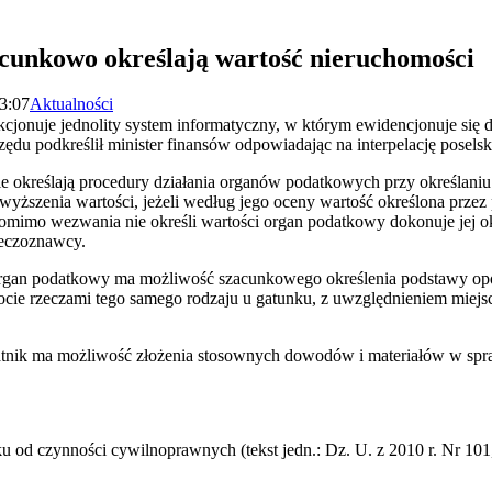
cunkowo określają wartość nieruchomości
13:07
Aktualności
cjonuje jednolity system informatyczny, w którym ewidencjonuje się 
rzędu podkreślił minister finansów odpowiadając na interpelację posels
e określają procedury działania organów podatkowych przy określan
ższenia wartości, jeżeli według jego oceny wartość określona przez 
omimo wezwania nie określi wartości organ podatkowy dokonuje jej ok
zeczoznawcy.
organ podatkowy ma możliwość szacunkowego określenia podstawy op
cie rzeczami tego samego rodzaju u gatunku, z uwzględnieniem miejsca 
atnik ma możliwość złożenia stosownych dowodów i materiałów w spraw
u od czynności cywilnoprawnych (tekst jedn.: Dz. U. z 2010 r. Nr 101