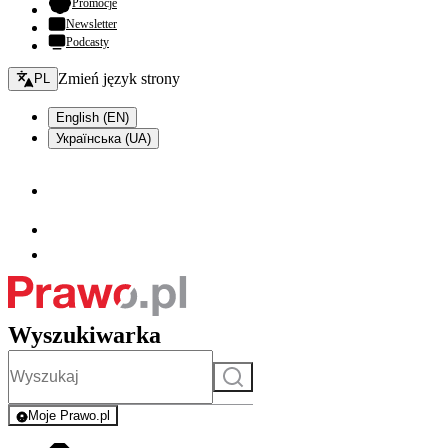
- otwiera się w nowej karcie
Promocje
Newsletter
Podcasty
Zmień język - bieżący:
Zmień język strony
PL
English (EN)
Українська (UA)
Wyszukiwarka
Szukaj
Moje Prawo.pl
- rejestracja i logowanie do serwisu