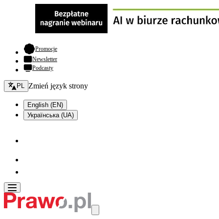
- otwiera się w nowej karcie
Promocje
Newsletter
Podcasty
Zmień język - bieżący:
Zmień język strony
PL
English (EN)
Українська (UA)