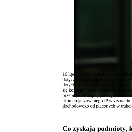
16 lipca 2019 r. Ministerstwo Fina
dotyczących dochodów uzyskiwanych 
dotychczasowych regulacji, które dl
się korzystać z tego rozwiązania po
przepisy obowiązują zdecydowanie d
skomercjalizowanego IP w zeznaniu 
dochodowego od płaconych w trakcie
Co zyskają podmioty, k