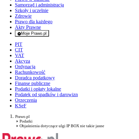
Samorząd i administracja
Szkoły i uczelnie
Zdrowie
Prawo dla każdego
Akty Prawne
Moje Prawo.pl
- rejestracja i logowanie do serwisu
PIT
CIT
VAT
Akcyza
Ordynacja
Rachunkowość
Doradca podatkowy
Finanse publiczne
Podatki i opłaty lokalne
Podatek od spadków i darowizn
Orzeczenia
KSeF
Prawo.pl
Podatki
Objaśnienia dotyczące ulgi IP BOX nie takie jasne