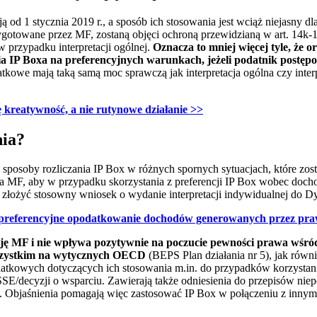
 od 1 stycznia 2019 r., a sposób ich stosowania jest wciąż niejasny dl
zygotowane przez MF, zostaną objęci ochroną przewidzianą w art. 14k-
 przypadku interpretacji ogólnej.
Oznacza to mniej więcej tyle, że o
a IP Boxa na preferencyjnych warunkach, jeżeli podatnik postęp
atkowe mają taką samą moc sprawczą jak interpretacja ogólna czy inte
 kreatywność, a nie rutynowe działanie
>>
nia?
sposoby rozliczania IP Box w różnych spornych sytuacjach, które zosta
stia MF, aby w przypadku skorzystania z preferencji IP Box wobec d
łożyć stosowny wniosek o wydanie interpretacji indywidualnej do Dy
 preferencyjne opodatkowanie dochodów generowanych przez prawa
ę MF i nie wpływa pozytywnie na poczucie pewności prawa wśród
wszystkim na wytycznych OECD
(BEPS Plan działania nr 5), jak rów
datkowych dotyczących ich stosowania m.in. do przypadków korzystan
SE/decyzji o wsparciu. Zawierają także odniesienia do przepisów nie
. Objaśnienia pomagają więc zastosować IP Box w połączeniu z inny