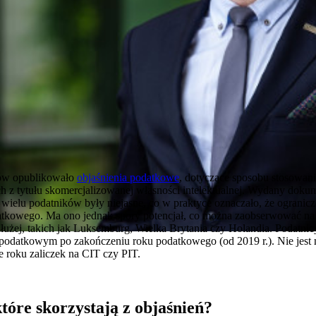
nsów opublikowało
objaśnienia podatkowe
, dotyczące sposobu stosowan
z tytułu skomercjalizowanej własności intelektualnej. Wydany dokum
a wielu podatników były niejasne, co w praktyce oznaczało, że ograni
datkowego. Ma ono jednak spory potencjał, co można zaobserwować na 
łużej, takich jak Luksemburg, Wielka Brytania czy Holandia. Podatni
podatkowym po zakończeniu roku podatkowego (od 2019 r.). Nie jest
 roku zaliczek na CIT czy PIT.
tóre skorzystają z objaśnień?