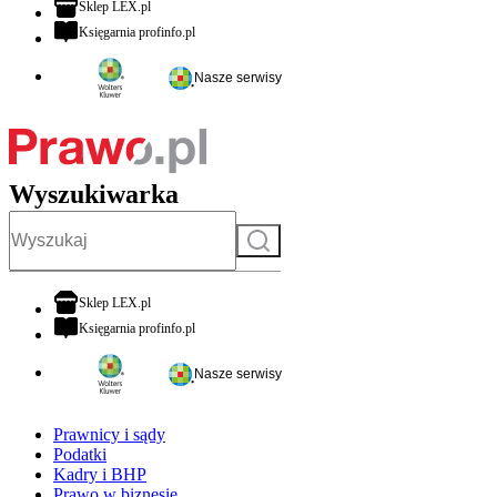
otwiera się w nowej karcie
Sklep LEX.pl
otwiera się w nowej karcie
Księgarnia profinfo.pl
Nasze serwisy
Wyszukiwarka
Szukaj
otwiera się w nowej karcie
Sklep LEX.pl
otwiera się w nowej karcie
Księgarnia profinfo.pl
Nasze serwisy
Prawnicy i sądy
Podatki
Kadry i BHP
Prawo w biznesie