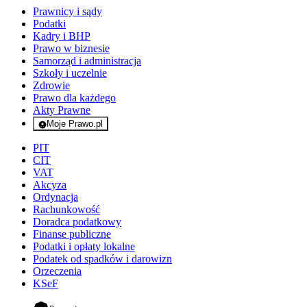
Prawnicy i sądy
Podatki
Kadry i BHP
Prawo w biznesie
Samorząd i administracja
Szkoły i uczelnie
Zdrowie
Prawo dla każdego
Akty Prawne
Moje Prawo.pl
- rejestracja i logowanie do serwisu
PIT
CIT
VAT
Akcyza
Ordynacja
Rachunkowość
Doradca podatkowy
Finanse publiczne
Podatki i opłaty lokalne
Podatek od spadków i darowizn
Orzeczenia
KSeF