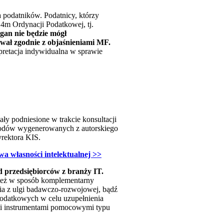
a podatników. Podatnicy, którzy
14m Ordynacji Podatkowej, tj.
rgan nie będzie mógł
ował zgodnie z objaśnieniami MF.
rpretacja indywidualna w sprawie
ły podniesione w trakcie konsultacji
ochodów wygenerowanych z autorskiego
rektora KIS.
 własności intelektualnej >>
 przedsiębiorców z branży IT.
nież w sposób komplementarny
ia z ulgi badawczo-rozwojowej, bądź
podatkowych w celu uzupełnienia
mi instrumentami pomocowymi typu