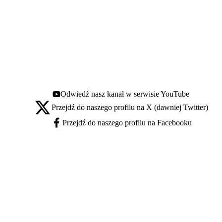
Odwiedź nasz kanał w serwisie YouTube
Youtube - otwiera się w nowej karcie
Przejdź do naszego profilu na X (dawniej Twitter)
X - otwiera się w nowej karcie
Przejdź do naszego profilu na Facebooku
Facebook - otwiera się w nowej karcie