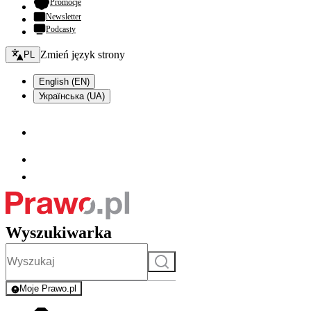
- otwiera się w nowej karcie
Promocje
Newsletter
Podcasty
Zmień język - bieżący:
Zmień język strony
PL
English (EN)
Українська (UA)
Wyszukiwarka
Szukaj
Moje Prawo.pl
- rejestracja i logowanie do serwisu