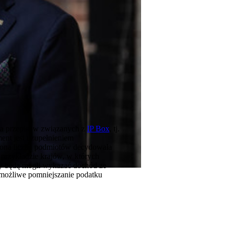
ia przepisów związanych z
IP Box
, tj.
ent jest uzupełnieniem
czona liczba podmiotów decydowała
przykładzie krajów, w których
cy będą mogli wykazać dochód ze
 możliwe pomniejszanie podatku