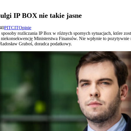
ulgi IP BOX nie takie jasne
:40
PIT
CIT
Opinie
sposoby rozliczania IP Box w różnych spornych sytuacjach, które zosta
 niekonsekwencję Ministerstwa Finansów. Nie wpłynie to pozytywnie
e Radosław Graboś, doradca podatkowy.