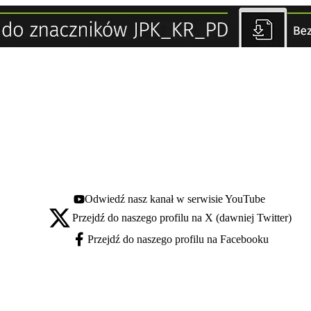
Odwiedź nasz kanał w serwisie YouTube
Youtube - otwiera się w nowej karcie
Przejdź do naszego profilu na X (dawniej Twitter)
X - otwiera się w nowej karcie
Przejdź do naszego profilu na Facebooku
Facebook - otwiera się w nowej karcie