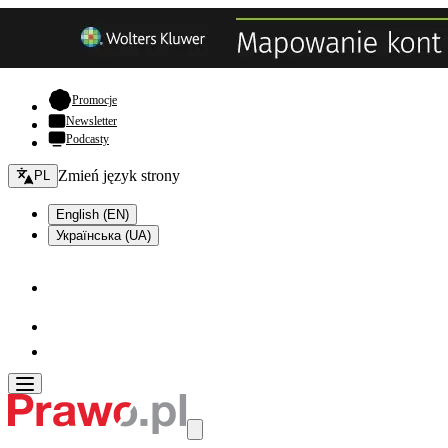
- otwiera się w nowej karcie
Promocje
Newsletter
Podcasty
Zmień język - bieżący:
Zmień język strony
PL
English (EN)
Українська (UA)