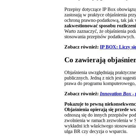
Przepisy dotyczące IP Box obowiązują
zastosują w praktyce objaśnienia pr
ochroną prawno-podatkową, tak jak w
zakwestionować sposobu rozliczeni
Warto zaznaczyć, że objaśnienia pod
stosowania przepisów podatkowych.
Zobacz również:
IP BOX: Liczy się
Co zawierają objaśnie
Objaśnienia uwzględniają praktyczne 
publicznych. Jedną z nich jest suge
prawa do programu komputerowego, z
Zobacz również:
Innovation Box
-
Pokazuje to pewną niekonsekwencj
Objaśnienia opierają się przede 
odnoszą się do innych przepisów po
zwolnienia w ramach zezwolenia w S
wykładni ich właściwego stosowania
ulga BR czy decyzja o wsparciu.