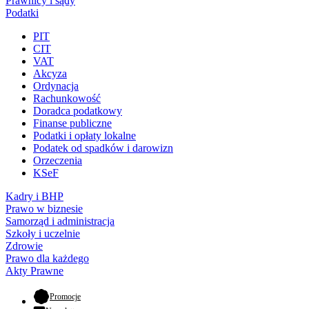
Prawnicy i sądy
Podatki
PIT
CIT
VAT
Akcyza
Ordynacja
Rachunkowość
Doradca podatkowy
Finanse publiczne
Podatki i opłaty lokalne
Podatek od spadków i darowizn
Orzeczenia
KSeF
Kadry i BHP
Prawo w biznesie
Samorząd i administracja
Szkoły i uczelnie
Zdrowie
Prawo dla każdego
Akty Prawne
- otwiera się w nowej karcie
Promocje