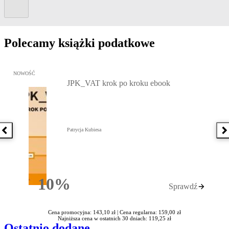
Kolejny slide
Polecamy książki podatkowe
Przejdź do: JPK_VAT krok po kroku ebook, Patrycja Kubiesa - otw
NOWOŚĆ
JPK_VAT krok po kroku ebook
Patrycja Kubiesa
Poprzednia książka
N
10%
Sprawdź
Rabatu
Cena promocyjna: 143,10 zł |
Cena regularna: 159,00 zł
Najniższa cena w ostatnich 30 dniach: 119,25 zł
Ostatnio dodane