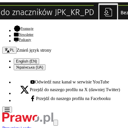
- otwiera się w nowej karcie
Promocje
Newsletter
Podcasty
Zmień język - bieżący:
Zmień język strony
PL
English (EN)
Українська (UA)
Odwiedź nasz kanał w serwisie YouTube
Youtube - otwiera się w nowej karcie
Przejdź do naszego profilu na X (dawniej Twitter)
X - otwiera się w nowej karcie
Przejdź do naszego profilu na Facebooku
Facebook - otwiera się w nowej karcie