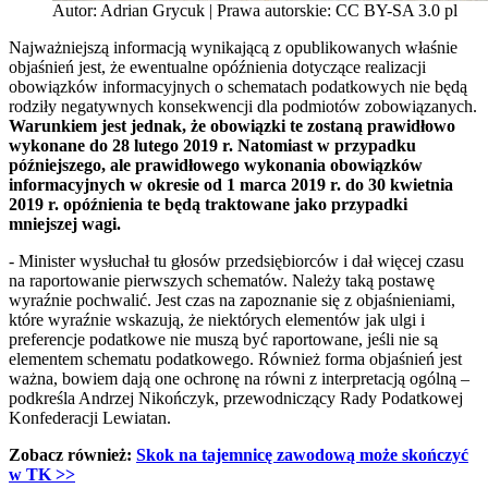
Autor: Adrian Grycuk | Prawa autorskie: CC BY-SA 3.0 pl
Najważniejszą informacją wynikającą z opublikowanych właśnie
objaśnień jest, że ewentualne opóźnienia dotyczące realizacji
obowiązków informacyjnych o schematach podatkowych nie będą
rodziły negatywnych konsekwencji dla podmiotów zobowiązanych.
Warunkiem jest jednak, że obowiązki te zostaną prawidłowo
wykonane do 28 lutego 2019 r. Natomiast w przypadku
późniejszego, ale prawidłowego wykonania obowiązków
informacyjnych w okresie od 1 marca 2019 r. do 30 kwietnia
2019 r. opóźnienia te będą traktowane jako przypadki
mniejszej wagi.
- Minister wysłuchał tu głosów przedsiębiorców i dał więcej czasu
na raportowanie pierwszych schematów. Należy taką postawę
wyraźnie pochwalić. Jest czas na zapoznanie się z objaśnieniami,
które wyraźnie wskazują, że niektórych elementów jak ulgi i
preferencje podatkowe nie muszą być raportowane, jeśli nie są
elementem schematu podatkowego. Również forma objaśnień jest
ważna, bowiem dają one ochronę na równi z interpretacją ogólną –
podkreśla Andrzej Nikończyk, przewodniczący Rady Podatkowej
Konfederacji Lewiatan.
Zobacz również:
Skok na tajemnicę zawodową może skończyć
w TK
>>