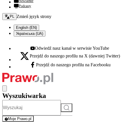
Newsletter
Podcasty
Zmień język - bieżący:
Zmień język strony
PL
English (EN)
Українська (UA)
Odwiedź nasz kanał w serwisie YouTube
Youtube - otwiera się w nowej karcie
Przejdź do naszego profilu na X (dawniej Twitter)
X - otwiera się w nowej karcie
Przejdź do naszego profilu na Facebooku
Facebook - otwiera się w nowej karcie
Wyszukiwarka
Szukaj
Moje Prawo.pl
- rejestracja i logowanie do serwisu