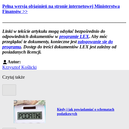
Pełna wersja objaśnień na stronie internetowej Ministerstwa
Finansów >>
--------------------------------------------------------------------------------------
--------------------------------------------------------
Linki w tekście artykułu mogą odsyłać bezpośrednio do
odpowiednich dokumentów w
programie LEX
. Aby móc
przeglądać te dokumenty, konieczne jest
zalogowanie się do
programu
. Dostęp do treści dokumentów LEX jest zależny od
posiadanych licencji.
Autor:
Krzysztof Koślicki
Czytaj także
Poprzedni slide
Przejdź do artykułu:
Kiedy i jak powiadamiać o schematach
podatkowych