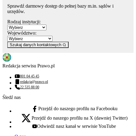
Sprawdź darmowy dostęp do pełnej bazy m.in. sądów i
urzędów.
Rodzaj instytucji:
Województwo:
Szukaj danych kontaktowych
Redakcja serwisu Prawo.pl
801 04 45 45
Numer telefonu:
redakcja@prawo.pl
Adres email:
22 535 88 00
Numer telefonu:
Śledź nas
Przejdź do naszego profilu na Facebooku
facebook - otwiera się w nowej karcie
Przejdź do naszego profilu na X (dawniej Twitter)
x - otwiera się w nowej karcie
Odwiedź nasz kanał w serwisie YouTube
youtube - otwiera się w nowej karcie