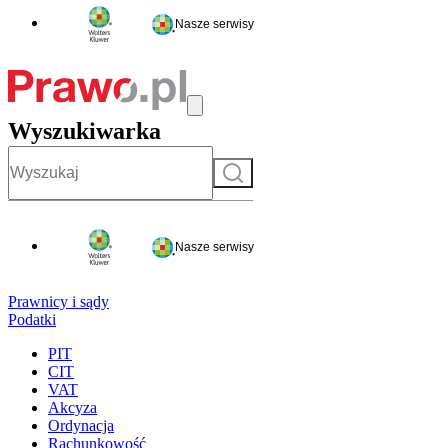
Nasze serwisy
Wyszukiwarka
Szukaj
Nasze serwisy
Prawnicy i sądy
Podatki
PIT
CIT
VAT
Akcyza
Ordynacja
Rachunkowość