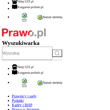
otwiera się w nowej karcie
Sklep LEX.pl
otwiera się w nowej karcie
Księgarnia profinfo.pl
Nasze serwisy
Wyszukiwarka
Szukaj
otwiera się w nowej karcie
Sklep LEX.pl
otwiera się w nowej karcie
Księgarnia profinfo.pl
Nasze serwisy
Prawnicy i sądy
Podatki
Kadry i BHP
Prawo w biznesie