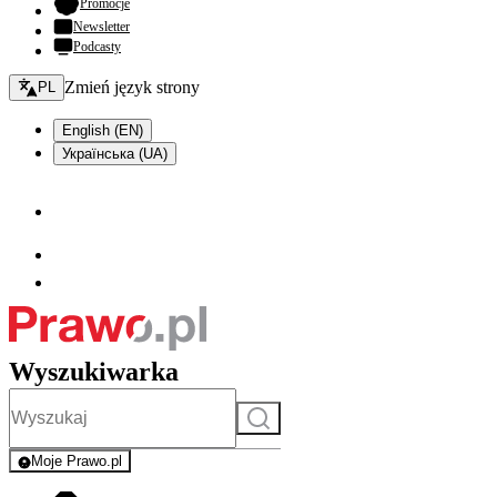
- otwiera się w nowej karcie
Promocje
Newsletter
Podcasty
Zmień język - bieżący:
Zmień język strony
PL
English (EN)
Українська (UA)
Wyszukiwarka
Szukaj
Moje Prawo.pl
- rejestracja i logowanie do serwisu