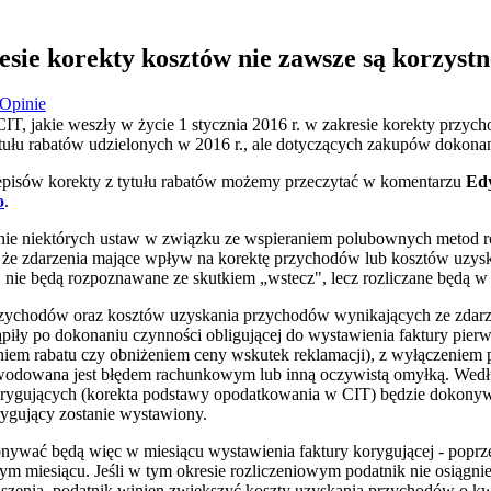
sie korekty kosztów nie zawsze są korzyst
Opinie
T, jakie weszły w życie 1 stycznia 2016 r. w zakresie korekty przych
tytułu rabatów udzielonych w 2016 r., ale dotyczących zakupów dokona
zepisów korekty z tytułu rabatów możemy przeczytać w komentarzu
Edy
o
.
anie niektórych ustaw w związku ze wspieraniem polubownych metod
, że zdarzenia mające wpływ na korektę przychodów lub kosztów uzysk
 nie będą rozpoznawane ze skutkiem „wstecz", lecz rozliczane będą w
rzychodów oraz kosztów uzyskania przychodów wynikających ze zdar
piły po dokonaniu czynności obligującej do wystawienia faktury pier
niem rabatu czy obniżeniem ceny wskutek reklamacji), z wyłączeniem
wodowana jest błędem rachunkowym lub inną oczywistą omyłką. Wedłu
orygujących (korekta podstawy opodatkowania w CIT) będzie dokony
ygujący zostanie wystawiony.
nywać będą więc w miesiącu wystawienia faktury korygującej - poprz
 miesiącu. Jeśli w tym okresie rozliczeniowym podatnik nie osiągni
szenia, podatnik winien zwiększyć koszty uzyskania przychodów o kwo