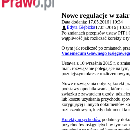
Nowe regulacje w zakre
Data dodania: 17.05.2016 | 10:34
Edyta Głębicka
17.05.2016 | 10:34
Po zmianach przepisów ustaw PIT i CI
wątpliwość jak rozliczać korekty z 
O tym jak rozliczać po zmianach pr
Vademecum Głównego Księgoweg
Ustawa z 10 września 2015 r. o zmi
m.in. rozwiązanie polegające na tym
późniejszym okresie rozliczeniowym,
Nowe rozwiązania dotyczą korekt p
podstawy opodatkowania, które nastą
związku z zawarciem ugody, udziele
lub kosztu uzyskania przychodu spo
korygującej i innych dokumentów k
rozliczeniowym, kiedy dokument kor
Korekty przychodów
podatnicy doko
przychodów osiągniętych w tym samym
przychody są niższe od kwoty zmniej