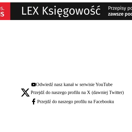
Odwiedź nasz kanał w serwisie YouTube
Youtube - otwiera się w nowej karcie
Przejdź do naszego profilu na X (dawniej Twitter)
X - otwiera się w nowej karcie
Przejdź do naszego profilu na Facebooku
Facebook - otwiera się w nowej karcie