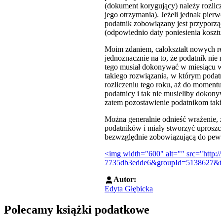
(dokument korygujący) należy rozlic
jego otrzymania). Jeżeli jednak pier
podatnik zobowiązany jest przyporzą
(odpowiednio daty poniesienia kosz
Moim zdaniem, całokształt nowych re
jednoznacznie na to, że podatnik ni
tego musiał dokonywać w miesiącu wy
takiego rozwiązania, w którym podat
rozliczeniu tego roku, aż do moment
podatnicy i tak nie musieliby doko
zatem pozostawienie podatnikom takie
Można generalnie odnieść wrażenie, 
podatników i miały stworzyć uproszc
bezwzględnie zobowiązującą do pewn
<img width="600" alt="" src="http:
7735db3edde6&groupId=5138627&t
Autor:
Edyta Głębicka
Polecamy książki podatkowe