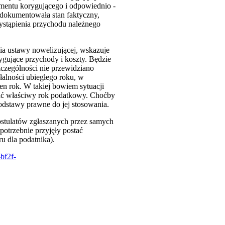
umentu korygującego i odpowiednio -
e dokumentowała stan faktyczny,
wystąpienia przychodu należnego
nia ustawy nowelizującej, wskazuje
ygujące przychody i koszty. Będzie
czególności nie przewidziano
łalności ubiegłego roku, w
en rok. W takiej bowiem sytuacji
wać właściwy rok podatkowy. Choćby
podstawy prawne do jej stosowania.
postulatów zgłaszanych przez samych
potrzebnie przyjęły postać
u dla podatnika).
bf2f-