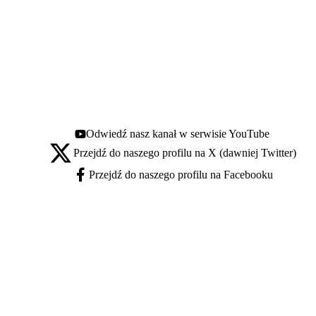
Odwiedź nasz kanał w serwisie YouTube
Youtube - otwiera się w nowej karcie
Przejdź do naszego profilu na X (dawniej Twitter)
X - otwiera się w nowej karcie
Przejdź do naszego profilu na Facebooku
Facebook - otwiera się w nowej karcie