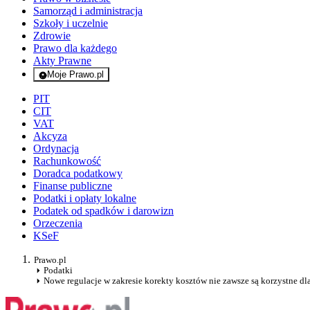
Samorząd i administracja
Szkoły i uczelnie
Zdrowie
Prawo dla każdego
Akty Prawne
Moje Prawo.pl
- rejestracja i logowanie do serwisu
PIT
CIT
VAT
Akcyza
Ordynacja
Rachunkowość
Doradca podatkowy
Finanse publiczne
Podatki i opłaty lokalne
Podatek od spadków i darowizn
Orzeczenia
KSeF
Prawo.pl
Podatki
Nowe regulacje w zakresie korekty kosztów nie zawsze są korzystne d