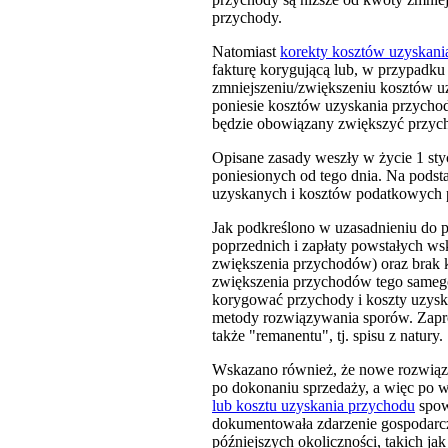
przychody.
Natomiast
korekty kosztów uzyskan
fakturę korygującą lub, w przypadku
zmniejszeniu/zwiększeniu kosztów u
poniesie kosztów uzyskania przychod
będzie obowiązany zwiększyć przycho
Opisane zasady weszły w życie 1 st
poniesionych od tego dnia. Na podst
uzyskanych i kosztów podatkowych po
Jak podkreślono w uzasadnieniu do p
poprzednich i zapłaty powstałych ws
zwiększenia przychodów) oraz brak 
zwiększenia przychodów tego samego
korygować przychody i koszty uzysk
metody rozwiązywania sporów. Zapr
także "remanentu", tj. spisu z natury.
Wskazano również, że nowe rozwiąza
po dokonaniu sprzedaży, a więc po 
lub kosztu uzyskania przychodu
spow
dokumentowała zdarzenie gospodarcz
późniejszych okoliczności, takich ja