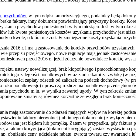
ia przychodów
, w tym odpisu amortyzacyjnego, podatnicy będą dokon
 braku faktury, inny dokument potwierdzający przyczyny korekty. Kore
zyskania przychodów poniesionych w tym miesiącu. Jeśli w tym okresi
ów lub kwota poniesionych kosztów uzyskania przychodów jest niższa
dy o kwotę, o którą nie zostały zmniejszone koszty uzyskania przyc
ycznia 2016 r. i mają zastosowanie do korekty przychodów uzyskanyc
awie przepisu przejściowego, nowe regulacje mają jednak zastosowan
niesionych przed 2016 r., jeżeli zdarzenie powodujące korektę wystą
rojektu ustawy nowelizującej, brak kłopotliwego i pracochłonnego ko
kutek tego zaległości podatkowych wraz z odsetkami za zwłokę (w pr
konieczności zapłaty odsetek od zaliczek na podatek dochodowy (w pr
 roku podatkowego) uproszczą rozliczenia podatkowe przedsiębiorców
ania przychodu m.in. w wyniku zawartej ugody. W tym zakresie zmia
oponowane zmiany są również korzystne ze względu brak koniecznośc
nia mają zastosowanie do zdarzeń mających wpływ na korektę podsta
wystawieniu faktury pierwotnej (lub innego dokumentu) z wyłączenie
odowana jest błędem lub pomyłką. Zatem w przypadku, gdy faktura 
e, a faktura korygująca (dokument korygujący) została wystawiona p
k np. obniżenie ceny, udzielenie rabatu, zwrotu towaru czy gwarancja lu