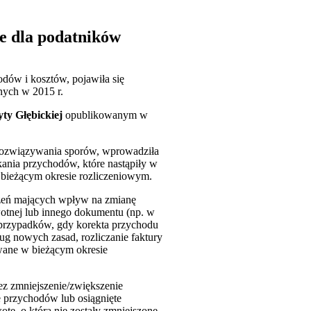
ne dla podatników
odów i kosztów, pojawiła się
nych w 2015 r.
ty Głębickiej
opublikowanym w
 rozwiązywania sporów, wprowadziła
ania przychodów, które nastąpiły w
 bieżącym okresie rozliczeniowym.
zeń mających wpływ na zmianę
wotnej lub innego dokumentu (np. w
 przypadków, gdy korekta przychodu
g nowych zasad, rozliczanie faktury
wane w bieżącym okresie
ez zmniejszenie/zwiększenie
e przychodów lub osiągnięte
tę, o którą nie zostały zmniejszone