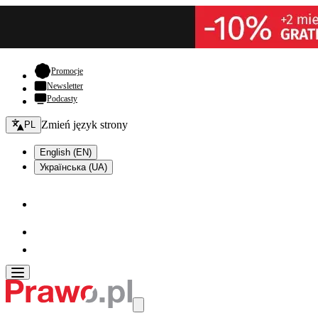
- otwiera się w nowej karcie
Promocje
Newsletter
Podcasty
Zmień język - bieżący:
Zmień język strony
PL
English (EN)
Українська (UA)