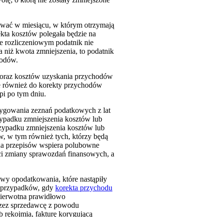
ywać w miesiącu, w którym otrzymają
kta kosztów polegała będzie na
e rozliczeniowym podatnik nie
 niż kwota zmniejszenia, to podatnik
hodów.
h oraz kosztów uzyskania przychodów
ie również do korekty przychodów
pi po tym dniu.
rygowania zeznań podatkowych z lat
zypadku zmniejszenia kosztów lub
zypadku zmniejszenia kosztów lub
, w tym również tych, którzy będą
na przepisów wspiera polubowne
i zmiany sprawozdań finansowych, a
wy opodatkowania, które nastąpiły
m przypadków, gdy
korekta przychodu
pierwotna prawidłowo
rzez sprzedawcę z powodu
b rękojmia, fakturę korygującą