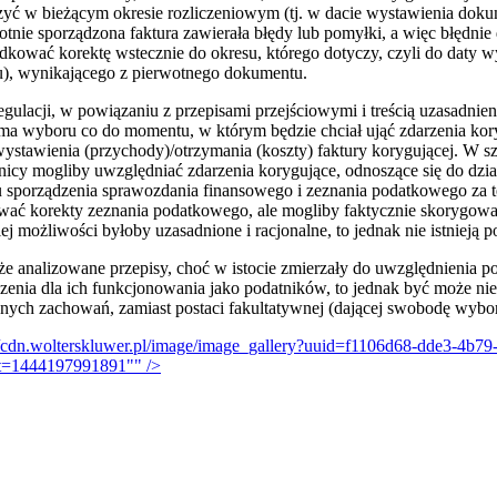
zyć w bieżącym okresie rozliczeniowym (tj. w dacie wystawienia dok
wotnie sporządzona faktura zawierała błędy lub pomyłki, a więc błędni
dkować korektę wstecznie do okresu, którego dotyczy, czyli do daty 
tu), wynikającego z pierwotnego dokumentu.
gulacji, w powiązaniu z przepisami przejściowymi i treścią uzasadnie
e ma wyboru co do momentu, w którym będzie chciał ująć zdarzenia kor
stawienia (przychody)/otrzymania (koszty) faktury korygującej. W sz
nicy mogliby uwzględniać zdarzenia korygujące, odnoszące się do dzia
u sporządzenia sprawozdania finansowego i zeznania podatkowego za t
nywać korekty zeznania podatkowego, ale mogliby faktycznie skorygo
j możliwości byłoby uzasadnione i racjonalne, to jednak nie istnieją 
że analizowane przepisy, choć w istocie zmierzały do uwzględnienia 
zenia dla ich funkcjonowania jako podatników, to jednak być może nie
ych zachowań, zamiast postaci fakultatywnej (dającej swobodę wybor
//cdn.wolterskluwer.pl/image/image_gallery?uuid=f1106d68-dde3-4b79-
=1444197991891"" />