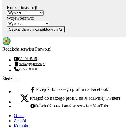
Rodzaj instytucji:
Województwo:
Szukaj danych kontaktowych
Redakcja serwisu Prawo.pl
801 04 45 45
Numer telefonu:
redakcja@prawo.pl
Adres email:
22 535 88 00
Numer telefonu:
Śledź nas
Przejdź do naszego profilu na Facebooku
facebook - otwiera się w nowej karcie
Przejdź do naszego profilu na X (dawniej Twitter)
x - otwiera się w nowej karcie
Odwiedź nasz kanał w serwisie YouTube
youtube - otwiera się w nowej karcie
O nas
Zespół
Kontakt