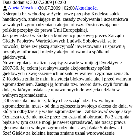
Data dodania: 30.07.2009 | 02:00
Aneta Mościcka
30.07.2009 | 02:00
Aktualności
3 sierpnia br. wchodzą w życie nowe przepisy Kodeksu spłek
handlowych, zmieniające m.in. zasady zwoływania i uczestnictwa
w walnych zgromadzeniach akcjonariuszy. Dostosowują one
polskie przepisy do prawa Unii Europejskiej.
Jak powiedział w środę na konferencji prasowej prezes Zarządu
Giełdy Papierów Wartościowych Ludwik Sobolewski, są to
nowości, które zwiększą atrakcyjność inwestowania i usprawnią
przepływ informacji między akcjonariuszami a spółkami
giełdowymi.
Nowe regulacja realizują zapisy zawarte w unijnej Dyrektywie
2007/36. Jej celem jest aktywizacja akcjonariuszy spółek
giełdowych i zwiększenie ich udziału w walnych zgromadzeniach.
Z Kodeksu zniknie m.in. instytucja blokowania akcji przed walnym
zgromadzeniem. Zastąpi ją formuła tzw. record date, czyli formuła
dnia, w którym ustala się uprawnionych do wzięcia udziału w
walnym zgromadzeniu.
„Obecnie akcjonariusz, który chce wziąć udział w walnym
zgromadzeniu, musi - od dnia zgłoszenia swojego akcesu do dnia, w
którym odbędzie się walne zgromadzenie - zablokować swoje akcje.
Oznacza to, że nie może przez ten czas nimi obracać. Po 3 sierpnia
będzie w tym czasie mógł je nawet sprzedawać, nie tracąc prawa
głosowania na walnym zgromadzeniu" - wyjaśniał Sobolewski.
Szef Giełdy za kolejną istotną zmianę uznał wprowadzenie