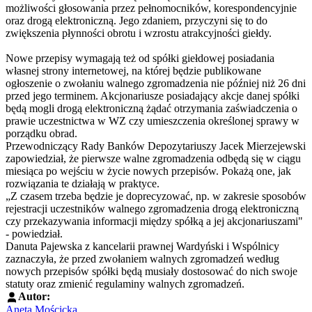
możliwości głosowania przez pełnomocników, korespondencyjnie
oraz drogą elektroniczną. Jego zdaniem, przyczyni się to do
zwiększenia płynności obrotu i wzrostu atrakcyjności giełdy.
Nowe przepisy wymagają też od spółki giełdowej posiadania
własnej strony internetowej, na której będzie publikowane
ogłoszenie o zwołaniu walnego zgromadzenia nie później niż 26 dni
przed jego terminem. Akcjonariusze posiadający akcje danej spółki
będą mogli drogą elektroniczną żądać otrzymania zaświadczenia o
prawie uczestnictwa w WZ czy umieszczenia określonej sprawy w
porządku obrad.
Przewodniczący Rady Banków Depozytariuszy Jacek Mierzejewski
zapowiedział, że pierwsze walne zgromadzenia odbędą się w ciągu
miesiąca po wejściu w życie nowych przepisów. Pokażą one, jak
rozwiązania te działają w praktyce.
„Z czasem trzeba będzie je doprecyzować, np. w zakresie sposobów
rejestracji uczestników walnego zgromadzenia drogą elektroniczną
czy przekazywania informacji między spółką a jej akcjonariuszami"
- powiedział.
Danuta Pajewska z kancelarii prawnej Wardyński i Wspólnicy
zaznaczyła, że przed zwołaniem walnych zgromadzeń według
nowych przepisów spółki będą musiały dostosować do nich swoje
statuty oraz zmienić regulaminy walnych zgromadzeń.
Autor:
Aneta Mościcka