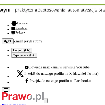
- otwiera się w nowej karcie
Promocje
Newsletter
Podcasty
Zmień język - bieżący:
Zmień język strony
PL
English (EN)
Українська (UA)
Odwiedź nasz kanał w serwisie YouTube
Youtube - otwiera się w nowej karcie
Przejdź do naszego profilu na X (dawniej Twitter)
X - otwiera się w nowej karcie
Przejdź do naszego profilu na Facebooku
Facebook - otwiera się w nowej karcie