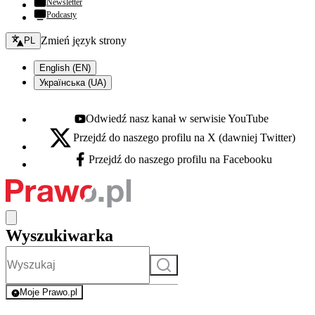
Newsletter
Podcasty
Zmień język - bieżący:
Zmień język strony
PL
English (EN)
Українська (UA)
Odwiedź nasz kanał w serwisie YouTube
Youtube - otwiera się w nowej karcie
Przejdź do naszego profilu na X (dawniej Twitter)
X - otwiera się w nowej karcie
Przejdź do naszego profilu na Facebooku
Facebook - otwiera się w nowej karcie
Wyszukiwarka
Szukaj
Moje Prawo.pl
- rejestracja i logowanie do serwisu