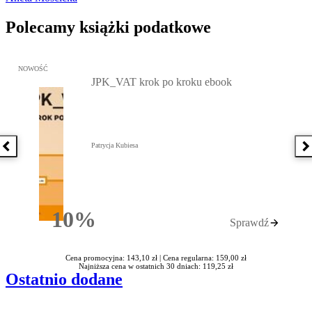
Polecamy książki podatkowe
Przejdź do: JPK_VAT krok po kroku ebook, Patrycja Kubiesa - otw
NOWOŚĆ
JPK_VAT krok po kroku ebook
Patrycja Kubiesa
Poprzednia książka
N
10%
Sprawdź
Rabatu
Cena promocyjna: 143,10 zł |
Cena regularna: 159,00 zł
Najniższa cena w ostatnich 30 dniach: 119,25 zł
Ostatnio dodane