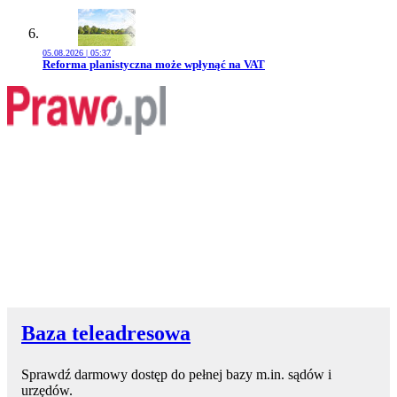
05.08.2026 | 05:37
Przejdź do artykułu:
Reforma planistyczna może wpłynąć na VAT
Baza teleadresowa
Sprawdź darmowy dostęp do pełnej bazy m.in. sądów i
urzędów.