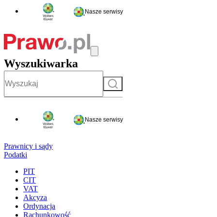
Nasze serwisy
Wyszukiwarka
Szukaj
Nasze serwisy
Prawnicy i sądy
Podatki
PIT
CIT
VAT
Akcyza
Ordynacja
Rachunkowość