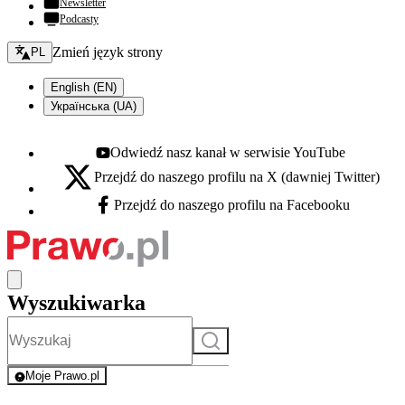
Newsletter
Podcasty
Zmień język - bieżący:
Zmień język strony
PL
English (EN)
Українська (UA)
Odwiedź nasz kanał w serwisie YouTube
Youtube - otwiera się w nowej karcie
Przejdź do naszego profilu na X (dawniej Twitter)
X - otwiera się w nowej karcie
Przejdź do naszego profilu na Facebooku
Facebook - otwiera się w nowej karcie
Wyszukiwarka
Szukaj
Moje Prawo.pl
- rejestracja i logowanie do serwisu