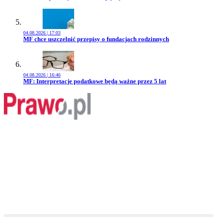
04.08.2026 | 17:03
Przejdź do artykułu:
MF chce uszczelnić przepisy o fundacjach rodzinnych
04.08.2026 | 16:46
Przejdź do artykułu:
MF: Interpretacje podatkowe będą ważne przez 5 lat