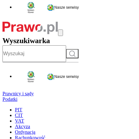
Nasze serwisy
Wyszukiwarka
Szukaj
Nasze serwisy
Prawnicy i sądy
Podatki
PIT
CIT
VAT
Akcyza
Ordynacja
Rachunkowość