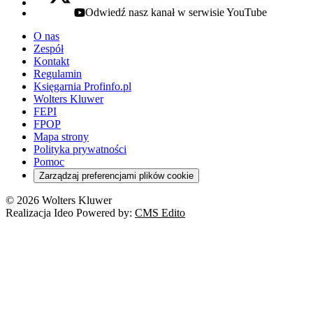
Odwiedź nasz kanał w serwisie YouTube
youtube - otwiera się w nowej karcie
O nas
Zespół
Kontakt
Regulamin
Księgarnia Profinfo.pl
Wolters Kluwer
FEPI
FPOP
Mapa strony
Polityka prywatności
Pomoc
Zarządzaj preferencjami plików cookie
© 2026 Wolters Kluwer
Realizacja Ideo Powered by:
CMS Edito