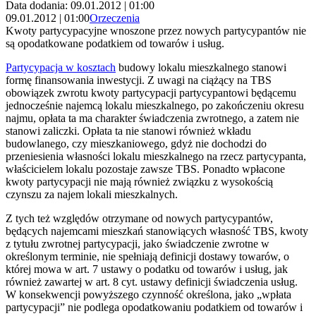
Data dodania: 09.01.2012 | 01:00
09.01.2012 | 01:00
Orzeczenia
Kwoty partycypacyjne wnoszone przez nowych partycypantów nie
są opodatkowane podatkiem od towarów i usług.
Partycypacja w kosztach
budowy lokalu mieszkalnego stanowi
formę finansowania inwestycji. Z uwagi na ciążący na TBS
obowiązek zwrotu kwoty partycypacji partycypantowi będącemu
jednocześnie najemcą lokalu mieszkalnego, po zakończeniu okresu
najmu, opłata ta ma charakter świadczenia zwrotnego, a zatem nie
stanowi zaliczki. Opłata ta nie stanowi również wkładu
budowlanego, czy mieszkaniowego, gdyż nie dochodzi do
przeniesienia własności lokalu mieszkalnego na rzecz partycypanta,
właścicielem lokalu pozostaje zawsze TBS. Ponadto wpłacone
kwoty partycypacji nie mają również związku z wysokością
czynszu za najem lokali mieszkalnych.
Z tych też względów otrzymane od nowych partycypantów,
będących najemcami mieszkań stanowiących własność TBS, kwoty
z tytułu zwrotnej partycypacji, jako świadczenie zwrotne w
określonym terminie, nie spełniają definicji dostawy towarów, o
której mowa w art. 7 ustawy o podatku od towarów i usług, jak
również zawartej w art. 8 cyt. ustawy definicji świadczenia usług.
W konsekwencji powyższego czynność określona, jako „wpłata
partycypacji” nie podlega opodatkowaniu podatkiem od towarów i