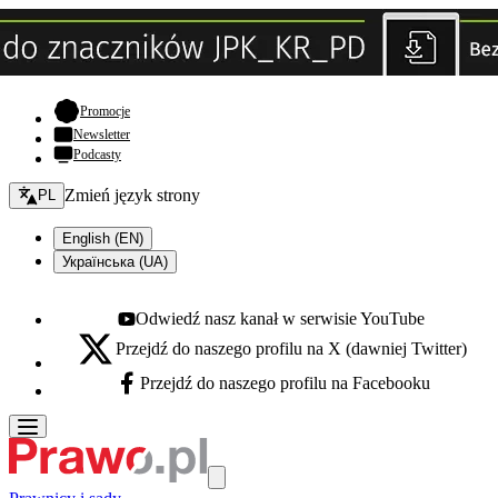
- otwiera się w nowej karcie
Promocje
Newsletter
Podcasty
Zmień język - bieżący:
Zmień język strony
PL
English (EN)
Українська (UA)
Odwiedź nasz kanał w serwisie YouTube
Youtube - otwiera się w nowej karcie
Przejdź do naszego profilu na X (dawniej Twitter)
X - otwiera się w nowej karcie
Przejdź do naszego profilu na Facebooku
Facebook - otwiera się w nowej karcie