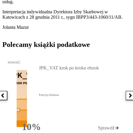
usług.
Interpretacja indywidualna Dyrektora Izby Skarbowej w
Katowicach z 28 grudnia 2011 r., sygn IBPP3/443-1060/11/AB.
Jolanta Mazur
Polecamy książki podatkowe
Przejdź do: JPK_VAT krok po kroku ebook, Patrycja Kubiesa - otw
NOWOŚĆ
JPK_VAT krok po kroku ebook
Patrycja Kubiesa
Poprzednia książka
N
10%
Sprawdź
Rabatu