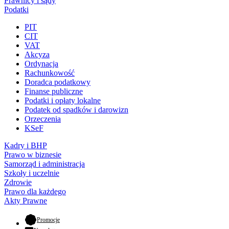
Prawnicy i sądy
Podatki
PIT
CIT
VAT
Akcyza
Ordynacja
Rachunkowość
Doradca podatkowy
Finanse publiczne
Podatki i opłaty lokalne
Podatek od spadków i darowizn
Orzeczenia
KSeF
Kadry i BHP
Prawo w biznesie
Samorząd i administracja
Szkoły i uczelnie
Zdrowie
Prawo dla każdego
Akty Prawne
- otwiera się w nowej karcie
Promocje