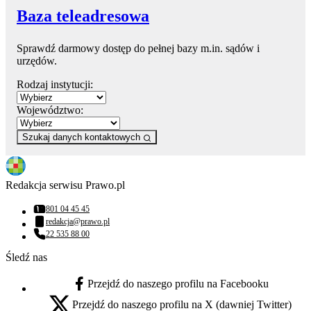
Baza teleadresowa
Sprawdź darmowy dostęp do pełnej bazy m.in. sądów i
urzędów.
Rodzaj instytucji:
Województwo:
Szukaj danych kontaktowych
Redakcja serwisu Prawo.pl
801 04 45 45
Numer telefonu:
redakcja@prawo.pl
Adres email:
22 535 88 00
Numer telefonu:
Śledź nas
Przejdź do naszego profilu na Facebooku
facebook - otwiera się w nowej karcie
Przejdź do naszego profilu na X (dawniej Twitter)
x - otwiera się w nowej karcie