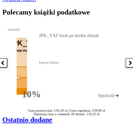
Polecamy książki podatkowe
Przejdź do: JPK_VAT krok po kroku ebook, Patrycja Kubiesa - otw
NOWOŚĆ
JPK_VAT krok po kroku ebook
Patrycja Kubiesa
Poprzednia książka
N
10%
Sprawdź
Rabatu
Cena promocyjna: 143,10 zł |
Cena regularna: 159,00 zł
Najniższa cena w ostatnich 30 dniach: 119,25 zł
Ostatnio dodane