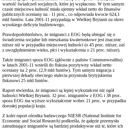
wartość świadczeń socjalnych, które jej wypłacono. W tym samym
czasie miejscowa ludność miała ujemny wkład netto do finansów
publicznych oceniany na - 11 proc., co odpowiada kwocie 624,1
mld funtów. Lata 2001-11 przypadają w Wielkiej Brytanii na okres
wysokiego deficytu budżetowego.
Prawdopodobieństwo, że imigranci z EOG będą ubiegać się o
świadczenia socjalne lub mieszkania kwaterunkowe jest znacznie
niższe niż w przypadku miejscowej ludności (o 45 proc. niższe, zaś
z uwzględnieniem wieku, płci i wykształcenia o 21 proc. niższe).
Także imigranci spoza EOG (głównie z państw Commonwealthu)
w latach 2001-11 wnieśli do fiskusa pozytywny wkład netto
oceniany na 2 proc. (2,9 mld funtów). Tym samym migracja z
pierwszej dekady obecnego stulecia przyniosła brytyjskiemu
fiskusowi 25 mld funtów.
Raport stwierdza, że imigranci są lepiej wykształceni niż ogół
ludności Wielkiej Brytanii. 32 proc. imigrantów z EOG i 38 proc.
spoza EOG ma wyższe wykształcenie wobec 21 proc. w przypadku
dorosłej populacji kraju.
Z kolei raport ośrodka badawczego NIESR (National Institute for
Economic and Social Research) podkreśla, że gałęzie przemysłu
zatrudniające imigrantów są bardziej produktywne niż te, które ich