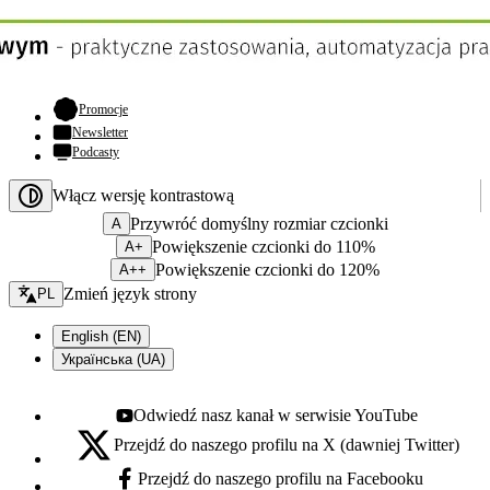
- otwiera się w nowej karcie
Promocje
Newsletter
Podcasty
Włącz wersję kontrastową
Przywróć domyślny rozmiar czcionki
A
Powiększenie czcionki do 110%
A+
Powiększenie czcionki do 120%
A++
Zmień język - bieżący:
Zmień język strony
PL
English (EN)
Українська (UA)
Odwiedź nasz kanał w serwisie YouTube
Youtube - otwiera się w nowej karcie
Przejdź do naszego profilu na X (dawniej Twitter)
X - otwiera się w nowej karcie
Przejdź do naszego profilu na Facebooku
Facebook - otwiera się w nowej karcie