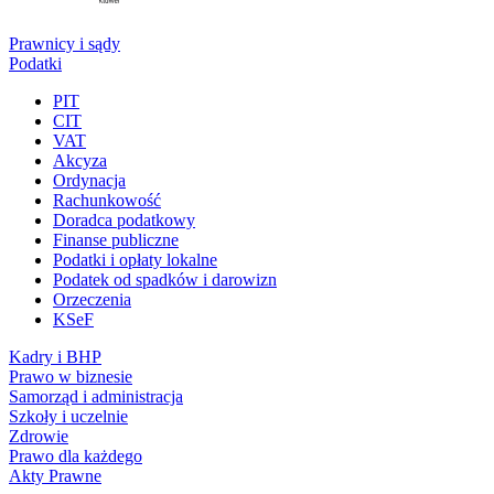
Prawnicy i sądy
Podatki
PIT
CIT
VAT
Akcyza
Ordynacja
Rachunkowość
Doradca podatkowy
Finanse publiczne
Podatki i opłaty lokalne
Podatek od spadków i darowizn
Orzeczenia
KSeF
Kadry i BHP
Prawo w biznesie
Samorząd i administracja
Szkoły i uczelnie
Zdrowie
Prawo dla każdego
Akty Prawne