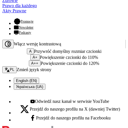
Zdrowie
Prawo dla każdego
Akty Prawne
- otwiera się w nowej karcie
Promocje
Newsletter
Podcasty
Włącz wersję kontrastową
Przywróć domyślny rozmiar czcionki
A
Powiększenie czcionki do 110%
A+
Powiększenie czcionki do 120%
A++
Zmień język - bieżący:
Zmień język strony
PL
English (EN)
Українська (UA)
Odwiedź nasz kanał w serwisie YouTube
Youtube - otwiera się w nowej karcie
Przejdź do naszego profilu na X (dawniej Twitter)
X - otwiera się w nowej karcie
Przejdź do naszego profilu na Facebooku
Facebook - otwiera się w nowej karcie