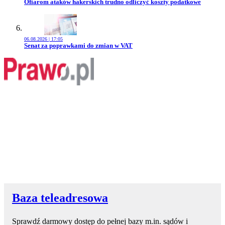
Przejdź do artykułu:
Ofiarom ataków hakerskich trudno odliczyć koszty podatkowe
06.08.2026 | 17:05
Przejdź do artykułu:
Senat za poprawkami do zmian w VAT
Baza teleadresowa
Sprawdź darmowy dostęp do pełnej bazy m.in. sądów i