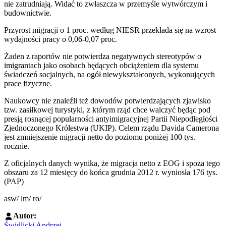
nie zatrudniają. Widać to zwłaszcza w przemyśle wytwórczym i
budownictwie.
Przyrost migracji o 1 proc. według NIESR przekłada się na wzrost
wydajności pracy o 0,06-0,07 proc.
Żaden z raportów nie potwierdza negatywnych stereotypów o
imigrantach jako osobach będących obciążeniem dla systemu
świadczeń socjalnych, na ogół niewykształconych, wykonujących
prace fizyczne.
Naukowcy nie znaleźli też dowodów potwierdzających zjawisko
tzw. zasiłkowej turystyki, z którym rząd chce walczyć będąc pod
presją rosnącej popularności antyimigracyjnej Partii Niepodległości
Zjednoczonego Królestwa (UKIP). Celem rządu Davida Camerona
jest zmniejszenie migracji netto do poziomu poniżej 100 tys.
rocznie.
Z oficjalnych danych wynika, że migracja netto z EOG i spoza tego
obszaru za 12 miesięcy do końca grudnia 2012 r. wyniosła 176 tys.
(PAP)
asw/ lm/ ro/
Autor:
Świdlicki Andrzej