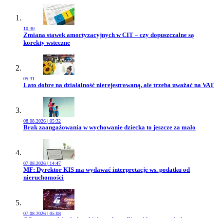
10:30
Przejdź do artykułu:
Zmiana stawek amortyzacyjnych w CIT – czy dopuszczalne są
korekty wsteczne
05:31
Przejdź do artykułu:
Lato dobre na działalność nierejestrowaną, ale trzeba uważać na VAT
08.08.2026 | 05:32
Przejdź do artykułu:
Brak zaangażowania w wychowanie dziecka to jeszcze za mało
07.08.2026 | 14:47
Przejdź do artykułu:
MF: Dyrektor KIS ma wydawać interpretacje ws. podatku od
nieruchomości
07.08.2026 | 05:08