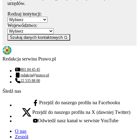
urzędów.
Rodzaj instytucji:
Województwo:
Szukaj danych kontaktowych
Redakcja serwisu Prawo.pl
801 04 45 45
Numer telefonu:
redakcja@prawo.pl
Adres email:
22 535 88 00
Numer telefonu:
Śledź nas
Przejdź do naszego profilu na Facebooku
facebook - otwiera się w nowej karcie
Przejdź do naszego profilu na X (dawniej Twitter)
x - otwiera się w nowej karcie
Odwiedź nasz kanał w serwisie YouTube
youtube - otwiera się w nowej karcie
O nas
Zespół