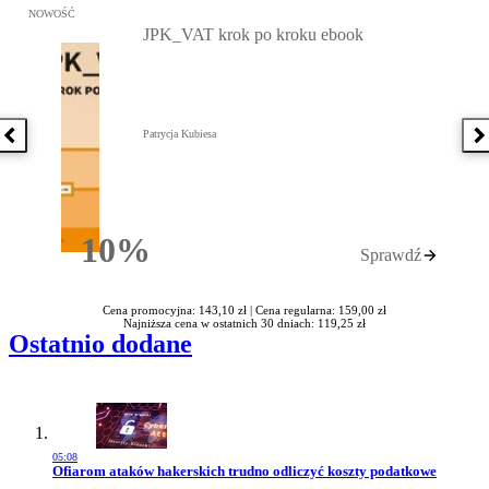
Przejdź do: JPK_VAT krok po kroku ebook, Patrycja Kubiesa - otw
NOWOŚĆ
JPK_VAT krok po kroku ebook
Patrycja Kubiesa
Poprzednia książka
N
10%
Sprawdź
Rabatu
Cena promocyjna: 143,10 zł |
Cena regularna: 159,00 zł
Najniższa cena w ostatnich 30 dniach: 119,25 zł
Ostatnio dodane
05:08
Przejdź do artykułu:
Ofiarom ataków hakerskich trudno odliczyć koszty podatkowe