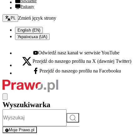
Newsletter
Podcasty
Zmień język - bieżący:
Zmień język strony
PL
English (EN)
Українська (UA)
Odwiedź nasz kanał w serwisie YouTube
Youtube - otwiera się w nowej karcie
Przejdź do naszego profilu na X (dawniej Twitter)
X - otwiera się w nowej karcie
Przejdź do naszego profilu na Facebooku
Facebook - otwiera się w nowej karcie
Wyszukiwarka
Szukaj
Moje Prawo.pl
- rejestracja i logowanie do serwisu