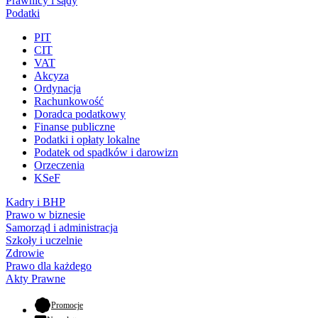
Prawnicy i sądy
Podatki
PIT
CIT
VAT
Akcyza
Ordynacja
Rachunkowość
Doradca podatkowy
Finanse publiczne
Podatki i opłaty lokalne
Podatek od spadków i darowizn
Orzeczenia
KSeF
Kadry i BHP
Prawo w biznesie
Samorząd i administracja
Szkoły i uczelnie
Zdrowie
Prawo dla każdego
Akty Prawne
- otwiera się w nowej karcie
Promocje