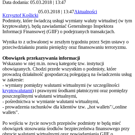
Data dodania: 05.03.2018 | 13:47
05.03.2018 | 13:47
Aktualności
Krzysztof Koślicki
Podmioty, które świadczą usługi wymiany waluty wirtualnej (w tym
kryptowaluty), będą zawiadamiać Generalnego Inspektora
Informacji Finansowej (GIIF) o podejrzanych transakcjach.
Wynika to z uchwalonej w zeszłym tygodniu przez Sejm ustawy o
przeciwdziałaniu praniu pieniędzy oraz finansowaniu terroryzmu.
Obowiązek przekazywania informacji
Wskazano w niej m.in. nową kategorię tzw. instytucji
obowiązanych. Chodzi przede wszystkim o podmioty, które
prowadzą działalność gospodarczą polegającą na świadczeniu usług
w zakresie:
- wymiany pomiędzy walutami wirtualnymi (w szczególności
kryptowalutami
) i prawnymi środkami płatniczymi oraz pomiędzy
poszczególnymi walutami wirtualnymi,
- pośrednictwa w wymianie walutami wirtualnymi,
- prowadzenia rachunków dla klientów tzw. „hot wallets"/„online
wallets".
Po wejściu w życie nowych przepisów podmioty te będą mieć
obowiązek stosowania środków bezpieczeństwa finansowego przy
obrocie walutami wirtualnymi oraz powiadamiania GIIF o