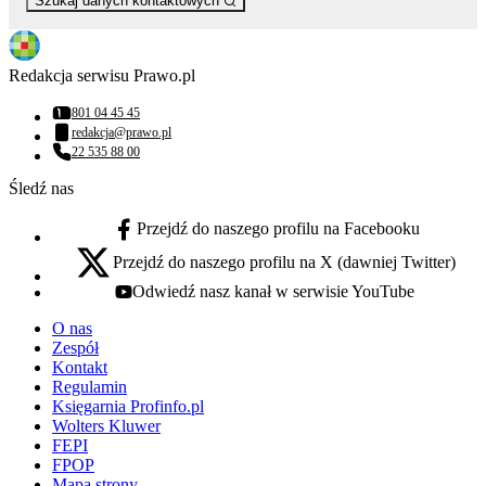
Szukaj danych kontaktowych
Redakcja serwisu Prawo.pl
801 04 45 45
Numer telefonu:
redakcja@prawo.pl
Adres email:
22 535 88 00
Numer telefonu:
Śledź nas
Przejdź do naszego profilu na Facebooku
facebook - otwiera się w nowej karcie
Przejdź do naszego profilu na X (dawniej Twitter)
x - otwiera się w nowej karcie
Odwiedź nasz kanał w serwisie YouTube
youtube - otwiera się w nowej karcie
O nas
Zespół
Kontakt
Regulamin
Księgarnia Profinfo.pl
Wolters Kluwer
FEPI
FPOP
Mapa strony