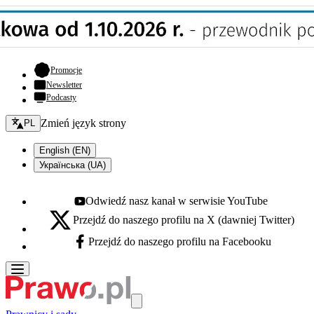
- otwiera się w nowej karcie
Promocje
Newsletter
Podcasty
Zmień język - bieżący:
Zmień język strony
PL
English (EN)
Українська (UA)
Odwiedź nasz kanał w serwisie YouTube
Youtube - otwiera się w nowej karcie
Przejdź do naszego profilu na X (dawniej Twitter)
X - otwiera się w nowej karcie
Przejdź do naszego profilu na Facebooku
Facebook - otwiera się w nowej karcie