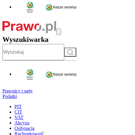
Nasze serwisy
Wyszukiwarka
Szukaj
Nasze serwisy
Prawnicy i sądy
Podatki
PIT
CIT
VAT
Akcyza
Ordynacja
Rachunkowość