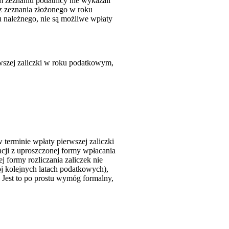
zeznaniu podatnicy nie wykazali
z zeznania złożonego w roku
 należnego, nie są możliwe wpłaty
wszej zaliczki w roku podatkowym,
terminie wpłaty pierwszej zaliczki
cji z uproszczonej formy wpłacania
ej formy rozliczania zaliczek nie
ój kolejnych latach podatkowych),
 Jest to po prostu wymóg formalny,