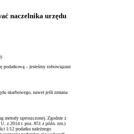
wać naczelnika urzędu
j.
atę podatkową – jesteśmy zobowiązani
ędu skarbowego, nawet jeśli zmiana
ug metody uproszczonej. Zgodnie z
U. z 2014 r. poz. 851 z późn. zm.)
ci 1/12 podatku należnego