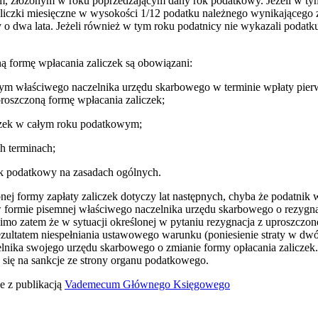
 złożonym w roku poprzedzającym dany rok podatkowy. Jeżeli w tym 
liczki miesięczne w wysokości 1/12 podatku należnego wynikającego 
 dwa lata. Jeżeli również w tym roku podatnicy nie wykazali podatku
ną formę wpłacania zaliczek są obowiązani:
tym właściwego naczelnika urzędu skarbowego w terminie wpłaty pier
roszczoną formę wpłacania zaliczek;
iczek w całym roku podatkowym;
h terminach;
ok podatkowy na zasadach ogólnych.
j formy zapłaty zaliczek dotyczy lat następnych, chyba że podatnik w 
formie pisemnej właściwego naczelnika urzędu skarbowego o rezygna
. Mimo zatem że w sytuacji określonej w pytaniu rezygnacja z uproszczon
rezultatem niespełniania ustawowego warunku (poniesienie straty w dw
nika swojego urzędu skarbowego o zmianie formy opłacania zaliczek.
ić się na sankcje ze strony organu podatkowego.
e z publikacją
Vademecum Głównego Księgowego