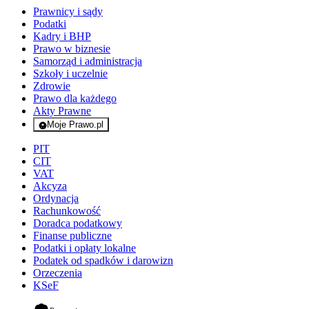
Prawnicy i sądy
Podatki
Kadry i BHP
Prawo w biznesie
Samorząd i administracja
Szkoły i uczelnie
Zdrowie
Prawo dla każdego
Akty Prawne
Moje Prawo.pl
- rejestracja i logowanie do serwisu
PIT
CIT
VAT
Akcyza
Ordynacja
Rachunkowość
Doradca podatkowy
Finanse publiczne
Podatki i opłaty lokalne
Podatek od spadków i darowizn
Orzeczenia
KSeF