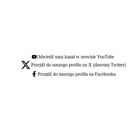
Odwiedź nasz kanał w serwisie YouTube
Youtube - otwiera się w nowej karcie
Przejdź do naszego profilu na X (dawniej Twitter)
X - otwiera się w nowej karcie
Przejdź do naszego profilu na Facebooku
Facebook - otwiera się w nowej karcie