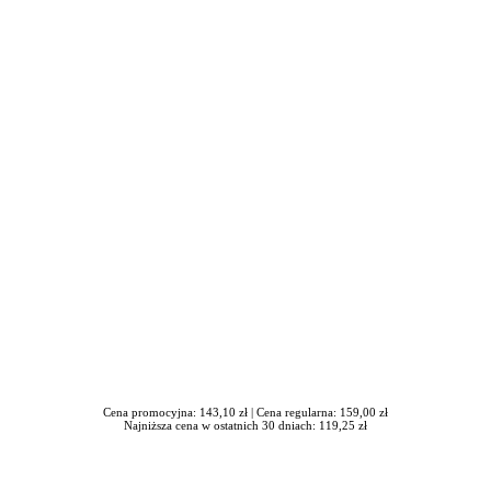
iera się w nowym oknie
Cena promocyjna: 143,10 zł |
Cena regularna: 159,00 zł
Najniższa cena w ostatnich 30 dniach: 119,25 zł