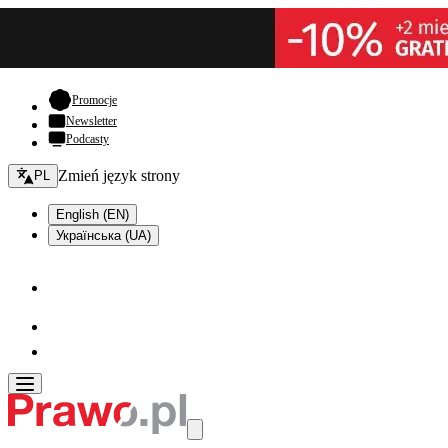
- otwiera się w nowej karcie
Promocje
Newsletter
Podcasty
Zmień język - bieżący:
Zmień język strony
PL
English (EN)
Українська (UA)