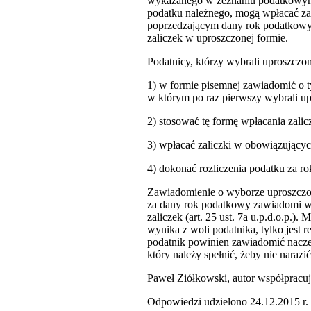
wykazanego w zeznaniu podatkowym,
podatku należnego, mogą wpłacać za
poprzedzającym dany rok podatkowy o
zaliczek w uproszczonej formie.
Podatnicy, którzy wybrali uproszczo
1) w formie pisemnej zawiadomić o 
w którym po raz pierwszy wybrali up
2) stosować tę formę wpłacania zal
3) wpłacać zaliczki w obowiązującyc
4) dokonać rozliczenia podatku za r
Zawiadomienie o wyborze uproszczone
za dany rok podatkowy zawiadomi w 
zaliczek (art. 25 ust. 7a u.p.d.o.p.)
wynika z woli podatnika, tylko jest 
podatnik powinien zawiadomić naczel
który należy spełnić, żeby nie naraz
Paweł Ziółkowski, autor współpracuj
Odpowiedzi udzielono 24.12.2015 r.