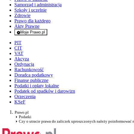
Samorząd i administracja
Szkoły i uczelnie
Zdrowie
Prawo dla każdego
Akty Prawne
Moje Prawo.pl
- rejestracja i logowanie do serwisu
PIT
CIT
VAT
Akcyza
Ordynacja
Rachunkowość
Doradca podatkowy
Finanse publiczne
Podatki i opłaty lokalne
Podatek od spadków i darowizn
Orzeczenia
KSeF
Prawo.pl
Podatki
Czy o utracie prawa do zaliczek uproszczonych należy poinformować 