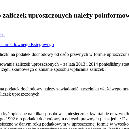
o zaliczek uproszczonych należy poinformo
dzi
ecum Głównego Księgowego
 zaliczki na podatek dochodowy od osób prawnych w formie uproszczone
sowania zaliczek uproszczonych – za lata 2013 i 2014 ponieśliśmy str
rzędu skarbowego o zmianie sposobu wpłacania zaliczek?
k na podatek dochodowy należy zawiadomić naczelnika właściwego urz
liczek uproszczonych.
 być opłacane na kilka sposobów – miesięcznie, kwartalnie oraz wedł
utego 1992 r. o podatku dochodowym od osób prawnych (tekst jedn.: Dz. 
iesięczne w danym roku podatkowym w uproszczonej formie w wysokoś