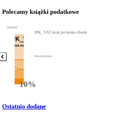
Polecamy książki podatkowe
Przejdź do: JPK_VAT krok po kroku ebook, Patrycja Kubiesa - otw
NOWOŚĆ
JPK_VAT krok po kroku ebook
Patrycja Kubiesa
Poprzednia książka
10%
Rabatu
Ostatnio dodane