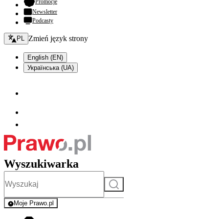
- otwiera się w nowej karcie
Promocje
Newsletter
Podcasty
Zmień język - bieżący:
Zmień język strony
PL
English (EN)
Українська (UA)
Wyszukiwarka
Szukaj
Moje Prawo.pl
- rejestracja i logowanie do serwisu