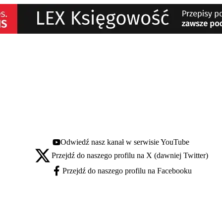
Odwiedź nasz kanał w serwisie YouTube
Youtube - otwiera się w nowej karcie
Przejdź do naszego profilu na X (dawniej Twitter)
X - otwiera się w nowej karcie
Przejdź do naszego profilu na Facebooku
Facebook - otwiera się w nowej karcie