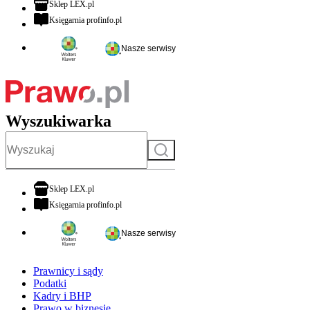
otwiera się w nowej karcie
Sklep LEX.pl
otwiera się w nowej karcie
Księgarnia profinfo.pl
Nasze serwisy
Wyszukiwarka
Szukaj
otwiera się w nowej karcie
Sklep LEX.pl
otwiera się w nowej karcie
Księgarnia profinfo.pl
Nasze serwisy
Prawnicy i sądy
Podatki
Kadry i BHP
Prawo w biznesie