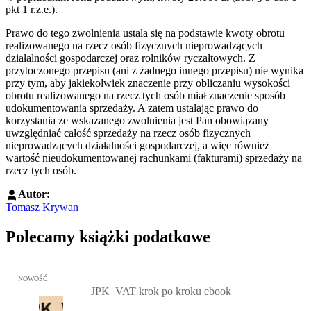
pkt 1 r.z.e.).
Prawo do tego zwolnienia ustala się na podstawie kwoty obrotu
realizowanego na rzecz osób fizycznych nieprowadzących
działalności gospodarczej oraz rolników ryczałtowych. Z
przytoczonego przepisu (ani z żadnego innego przepisu) nie wynika
przy tym, aby jakiekolwiek znaczenie przy obliczaniu wysokości
obrotu realizowanego na rzecz tych osób miał znaczenie sposób
udokumentowania sprzedaży. A zatem ustalając prawo do
korzystania ze wskazanego zwolnienia jest Pan obowiązany
uwzględniać całość sprzedaży na rzecz osób fizycznych
nieprowadzących działalności gospodarczej, a więc również
wartość nieudokumentowanej rachunkami (fakturami) sprzedaży na
rzecz tych osób.
Autor:
Tomasz Krywan
Polecamy książki podatkowe
Przejdź do: JPK_VAT krok po kroku ebook, Patrycja Kubiesa - otw
NOWOŚĆ
JPK_VAT krok po kroku ebook