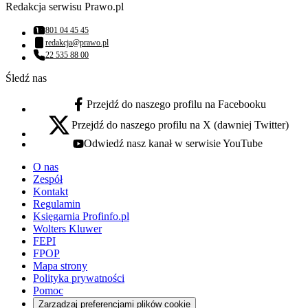
Redakcja serwisu Prawo.pl
801 04 45 45
Numer telefonu:
redakcja@prawo.pl
Adres email:
22 535 88 00
Numer telefonu:
Śledź nas
Przejdź do naszego profilu na Facebooku
facebook - otwiera się w nowej karcie
Przejdź do naszego profilu na X (dawniej Twitter)
x - otwiera się w nowej karcie
Odwiedź nasz kanał w serwisie YouTube
youtube - otwiera się w nowej karcie
O nas
Zespół
Kontakt
Regulamin
Księgarnia Profinfo.pl
Wolters Kluwer
FEPI
FPOP
Mapa strony
Polityka prywatności
Pomoc
Zarządzaj preferencjami plików cookie