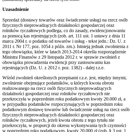
Uzasadnienie
Sprzedaż (dostawy towarów oraz świadczenie usług) na rzecz osób
fizycznych nieprowadzących działalności gospodarczej oraz
rolników ryczałtowych podlega, co do zasady, ewidencjonowaniu
za pomocą kas rejestrujących (zob. art. 111 ust. 1 ustawy z dnia 11
marca 2004 r. o podatku od towarów i usług - tekst jedn.: Dz. U. z
2011 r. Nr 177, poz. 1054 z późn. zm.). Istnieją jednak zwolnienia z
tego obowiązku, które w latach 2013-2014 określa rozporządzenie
Ministra Finansów z 29 listopada 2012 r. w sprawie zwolnień z
obowiązku prowadzenia ewidencji przy zastosowaniu kas
rejestrujących (Dz. U. z 2012 r. poz. 1382) - dalej r.z.e.
Wśród zwolnień określonych przepisami r.z.e. jest, między innymi,
zwolnienie obejmujące podatników, u których kwota obrotu
realizowanego na rzecz osób fizycznych nieprowadzących
działalności gospodarczej oraz rolników ryczałtowych nie
przekroczyła w poprzednim roku podatkowym kwoty 20.000 zł, a
w przypadku podatników rozpoczynających w poprzednim roku
podatkowym dostawę towarów lub świadczenie usług na rzecz osób
fizycznych nieprowadzących działalności gospodarczej oraz
rolników ryczałtowych, jeżeli kwota obrotu z tego tytułu nie
przekroczyła, w proporcji do okresu wykonywania tych czynności
w poprzednim roku podatkowym, kwoty 20.000 zł (zob. § 3 ust. 1