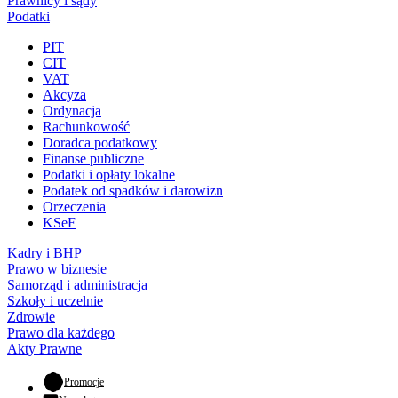
Prawnicy i sądy
Podatki
PIT
CIT
VAT
Akcyza
Ordynacja
Rachunkowość
Doradca podatkowy
Finanse publiczne
Podatki i opłaty lokalne
Podatek od spadków i darowizn
Orzeczenia
KSeF
Kadry i BHP
Prawo w biznesie
Samorząd i administracja
Szkoły i uczelnie
Zdrowie
Prawo dla każdego
Akty Prawne
- otwiera się w nowej karcie
Promocje