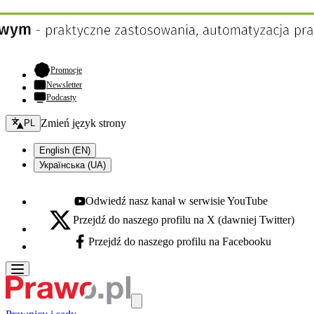
- otwiera się w nowej karcie
Promocje
Newsletter
Podcasty
Zmień język - bieżący:
Zmień język strony
PL
English (EN)
Українська (UA)
Odwiedź nasz kanał w serwisie YouTube
Youtube - otwiera się w nowej karcie
Przejdź do naszego profilu na X (dawniej Twitter)
X - otwiera się w nowej karcie
Przejdź do naszego profilu na Facebooku
Facebook - otwiera się w nowej karcie