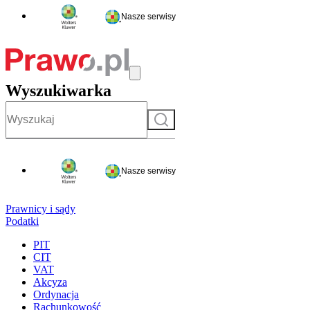
Nasze serwisy
Wyszukiwarka
Szukaj
Nasze serwisy
Prawnicy i sądy
Podatki
PIT
CIT
VAT
Akcyza
Ordynacja
Rachunkowość