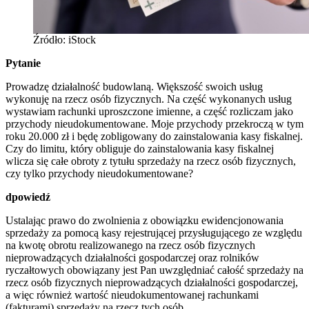
Źródło: iStock
Pytanie
Prowadzę działalność budowlaną. Większość swoich usług
wykonuję na rzecz osób fizycznych. Na część wykonanych usług
wystawiam rachunki uproszczone imienne, a część rozliczam jako
przychody nieudokumentowane. Moje przychody przekroczą w tym
roku 20.000 zł i będę zobligowany do zainstalowania kasy fiskalnej.
Czy do limitu, który obliguje do zainstalowania kasy fiskalnej
wlicza się całe obroty z tytułu sprzedaży na rzecz osób fizycznych,
czy tylko przychody nieudokumentowane?
dpowiedź
Ustalając prawo do zwolnienia z obowiązku ewidencjonowania
sprzedaży za pomocą kasy rejestrującej przysługującego ze względu
na kwotę obrotu realizowanego na rzecz osób fizycznych
nieprowadzących działalności gospodarczej oraz rolników
ryczałtowych obowiązany jest Pan uwzględniać całość sprzedaży na
rzecz osób fizycznych nieprowadzących działalności gospodarczej,
a więc również wartość nieudokumentowanej rachunkami
(fakturami) sprzedaży na rzecz tych osób.