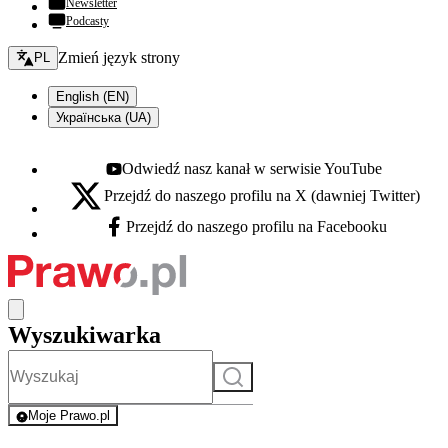
Newsletter
Podcasty
Zmień język - bieżący:
Zmień język strony
PL
English (EN)
Українська (UA)
Odwiedź nasz kanał w serwisie YouTube
Youtube - otwiera się w nowej karcie
Przejdź do naszego profilu na X (dawniej Twitter)
X - otwiera się w nowej karcie
Przejdź do naszego profilu na Facebooku
Facebook - otwiera się w nowej karcie
Wyszukiwarka
Szukaj
Moje Prawo.pl
- rejestracja i logowanie do serwisu