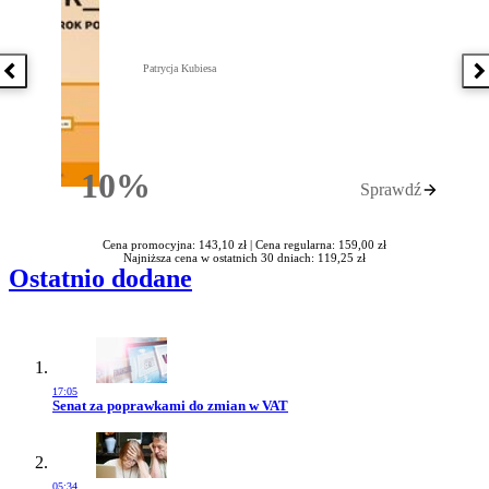
Patrycja Kubiesa
Poprzednia książka
N
10%
Sprawdź
Rabatu
Cena promocyjna: 143,10 zł |
Cena regularna: 159,00 zł
Najniższa cena w ostatnich 30 dniach: 119,25 zł
Ostatnio dodane
17:05
Przejdź do artykułu:
Senat za poprawkami do zmian w VAT
05:34