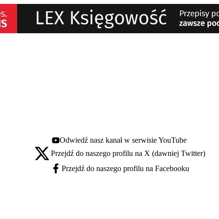
Odwiedź nasz kanał w serwisie YouTube
Youtube - otwiera się w nowej karcie
Przejdź do naszego profilu na X (dawniej Twitter)
X - otwiera się w nowej karcie
Przejdź do naszego profilu na Facebooku
Facebook - otwiera się w nowej karcie