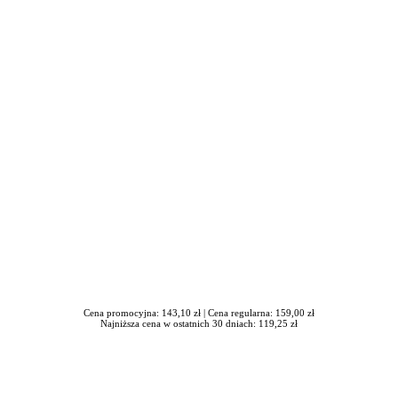
iera się w nowym oknie
Cena promocyjna: 143,10 zł |
Cena regularna: 159,00 zł
Najniższa cena w ostatnich 30 dniach: 119,25 zł