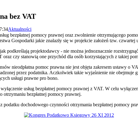
na bez VAT
7:34
Aktualności
usług bezpłatnej pomocy prawnej oraz zwolnienie otrzymującego pom
erstwa Gospodarki jakie znalazły się w projekcie założeń tzw. czwartej
k podkreślają projektodawcy - nie można jednoznacznie rozstrzygnąć
oraz czy stanowią one przychód dla osób korzystających z takiej po
nsów nieodpłatna pomoc prawna nie jest objęta zakresem ustawy o VAT,
wadzonej przez podatnika. Aczkolwiek takie wyjaśnienie nie obejmuj
ących usługi prawne pro bono.
 wyłączenie usług bezpłatnej pomocy prawnej z VAT. W celu wyłączeni
 o otrzymaniu bezpłatnej pomocy prawnej.
z podatku dochodowego czynności otrzymania bezpłatnej pomocy pra