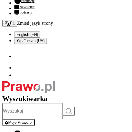
- otwiera się w nowej karcie
Promocje
Newsletter
Podcasty
Zmień język - bieżący:
Zmień język strony
PL
English (EN)
Українська (UA)
Wyszukiwarka
Szukaj
Moje Prawo.pl
- rejestracja i logowanie do serwisu