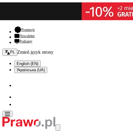
- otwiera się w nowej karcie
Promocje
Newsletter
Podcasty
Zmień język - bieżący:
Zmień język strony
PL
English (EN)
Українська (UA)