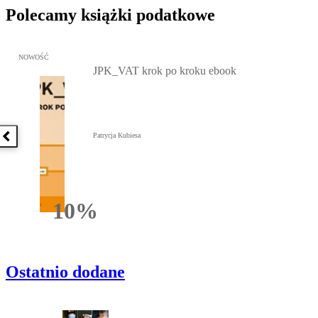
Polecamy książki podatkowe
Przejdź do: JPK_VAT krok po kroku ebook, Patrycja Kubiesa - otw
NOWOŚĆ
JPK_VAT krok po kroku ebook
Patrycja Kubiesa
Poprzednia książka
10%
Rabatu
Ostatnio dodane