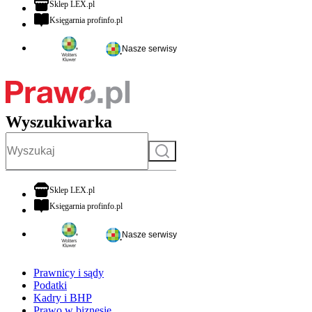
otwiera się w nowej karcie
Sklep LEX.pl
otwiera się w nowej karcie
Księgarnia profinfo.pl
Nasze serwisy
Wyszukiwarka
Szukaj
otwiera się w nowej karcie
Sklep LEX.pl
otwiera się w nowej karcie
Księgarnia profinfo.pl
Nasze serwisy
Prawnicy i sądy
Podatki
Kadry i BHP
Prawo w biznesie