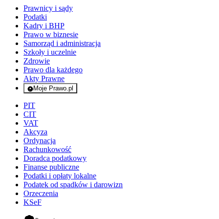
Prawnicy i sądy
Podatki
Kadry i BHP
Prawo w biznesie
Samorząd i administracja
Szkoły i uczelnie
Zdrowie
Prawo dla każdego
Akty Prawne
Moje Prawo.pl
- rejestracja i logowanie do serwisu
PIT
CIT
VAT
Akcyza
Ordynacja
Rachunkowość
Doradca podatkowy
Finanse publiczne
Podatki i opłaty lokalne
Podatek od spadków i darowizn
Orzeczenia
KSeF