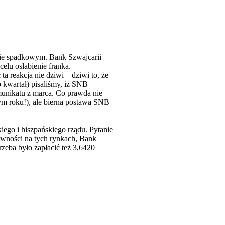
zie spadkowym. Bank Szwajcarii
lu osłabienie franka.
a reakcja nie dziwi – dziwi to, że
 kwartał) pisaliśmy, iż SNB
unikatu z marca. Co prawda nie
ym roku!), ale bierna postawa SNB
ego i hiszpańskiego rządu. Pytanie
towności na tych rynkach, Bank
zeba było zapłacić też 3,6420