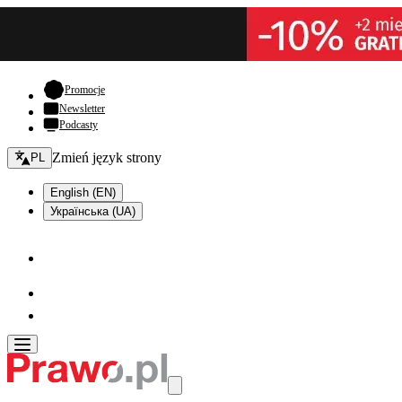
- otwiera się w nowej karcie
Promocje
Newsletter
Podcasty
Zmień język - bieżący:
Zmień język strony
PL
English (EN)
Українська (UA)