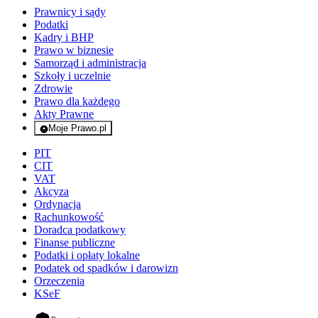
Prawnicy i sądy
Podatki
Kadry i BHP
Prawo w biznesie
Samorząd i administracja
Szkoły i uczelnie
Zdrowie
Prawo dla każdego
Akty Prawne
Moje Prawo.pl
- rejestracja i logowanie do serwisu
PIT
CIT
VAT
Akcyza
Ordynacja
Rachunkowość
Doradca podatkowy
Finanse publiczne
Podatki i opłaty lokalne
Podatek od spadków i darowizn
Orzeczenia
KSeF