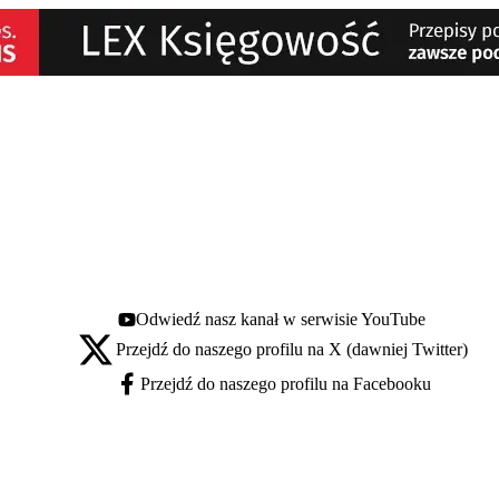
Odwiedź nasz kanał w serwisie YouTube
Youtube - otwiera się w nowej karcie
Przejdź do naszego profilu na X (dawniej Twitter)
X - otwiera się w nowej karcie
Przejdź do naszego profilu na Facebooku
Facebook - otwiera się w nowej karcie