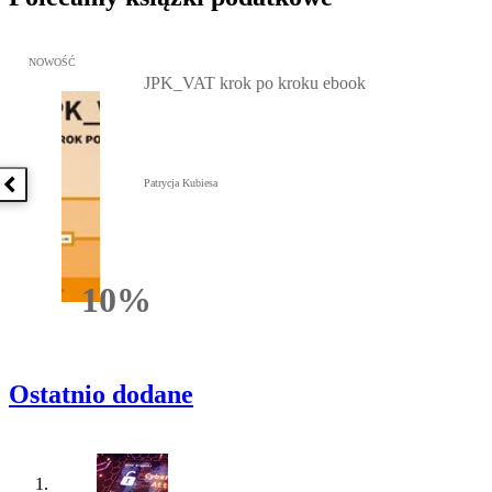
Przejdź do: JPK_VAT krok po kroku ebook, Patrycja Kubiesa - otw
NOWOŚĆ
JPK_VAT krok po kroku ebook
Patrycja Kubiesa
Poprzednia książka
10%
Rabatu
Ostatnio dodane