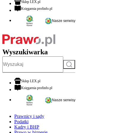
otwiera się w nowej karcie
Sklep LEX.pl
otwiera się w nowej karcie
Księgarnia profinfo.pl
Nasze serwisy
Wyszukiwarka
Szukaj
otwiera się w nowej karcie
Sklep LEX.pl
otwiera się w nowej karcie
Księgarnia profinfo.pl
Nasze serwisy
Prawnicy i sądy
Podatki
Kadry i BHP
Prawo w biznesie