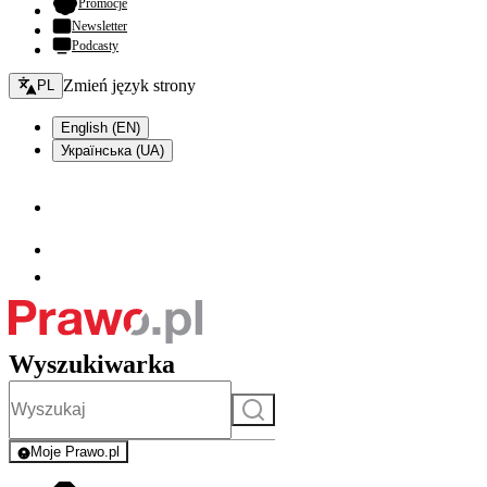
- otwiera się w nowej karcie
Promocje
Newsletter
Podcasty
Zmień język - bieżący:
Zmień język strony
PL
English (EN)
Українська (UA)
Wyszukiwarka
Szukaj
Moje Prawo.pl
- rejestracja i logowanie do serwisu