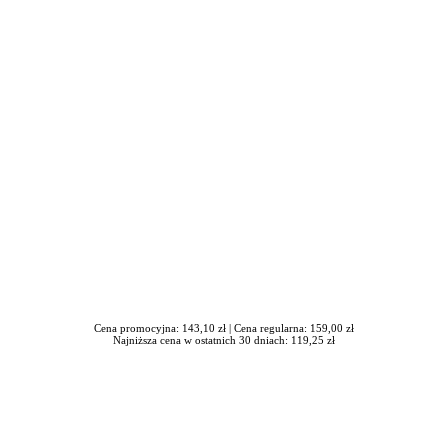
iera się w nowym oknie
Cena promocyjna: 143,10 zł |
Cena regularna: 159,00 zł
Najniższa cena w ostatnich 30 dniach: 119,25 zł