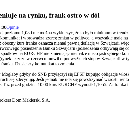
niuje na rynku, frank ostro w dół
2:00
Opinie
j poziomu 1,08 i nie można wykluczyć, że to było minimum w trend
munikat i wprowadza szereg zmian w polityce, a wszystkie mają na ce
 obecny kurs franka oznacza niemal pewną deflację w Szwajcarii więc t
erwcowego posiedzenia Banku Szwajcarii (posiedzenia odbywają się co
spadków na EURCHF nie zmieniając niemalże nieco jastrzębiego kom
 (rynek jeszcze w czerwcu mówił o podwyżkach stóp w Szwajcarii w t
franka. Dzisiejszy komunikat to zmienia.
? Mogłaby gdyby do SNB przyłączył się EFSF kupując obligacje włoski
i ruch się zdecydują. Jeśli jednak nie uda się powstrzymać wzrostu ren
ie. Tuż przed godziną 10.00 kurs EURCHF wynosił 1,1055. Za franka tr
rokers Dom Maklerski S.A.