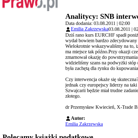
Analitycy: SNB interwe
Data dodania: 03.08.2011 | 02:00
Emilia Zakrzewska
03.08.2011 | 0
Dziś rano kurs EURCHF spadł poniże
wydał bowiem bardzo zdecydowany ko
Wielokrotnie wskazywaliśmy na to, iż
ma miejsce tak późno.Przy okazji cz
zmarnował okazję do powstrzymania 
widzieliśmy szans na podwyżki stóp
była zachętą dla rynku do kupowania 
Czy interwencja okaże się skuteczna
jednak czy europejscy liderzy na tak
Szwajcarii będzie miał trudne zadan
złotego.
dr Przemysław Kwiecień, X-Trade B
Autor:
Emilia Zakrzewska
Polecamy książki podatkowe