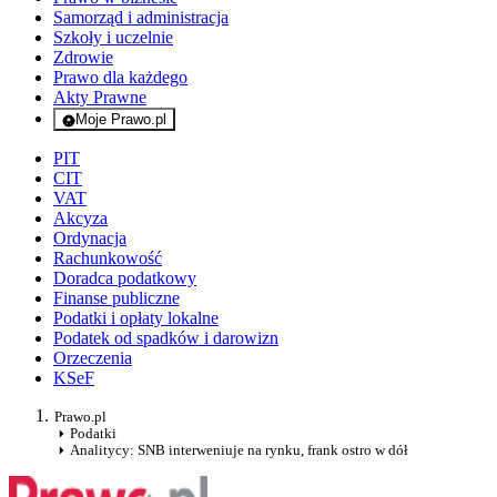
Samorząd i administracja
Szkoły i uczelnie
Zdrowie
Prawo dla każdego
Akty Prawne
Moje Prawo.pl
- rejestracja i logowanie do serwisu
PIT
CIT
VAT
Akcyza
Ordynacja
Rachunkowość
Doradca podatkowy
Finanse publiczne
Podatki i opłaty lokalne
Podatek od spadków i darowizn
Orzeczenia
KSeF
Prawo.pl
Podatki
Analitycy: SNB interweniuje na rynku, frank ostro w dół