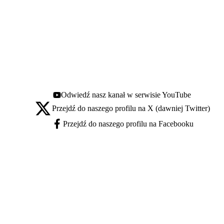
Odwiedź nasz kanał w serwisie YouTube
Youtube - otwiera się w nowej karcie
Przejdź do naszego profilu na X (dawniej Twitter)
X - otwiera się w nowej karcie
Przejdź do naszego profilu na Facebooku
Facebook - otwiera się w nowej karcie