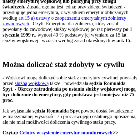
należy emeryturę wojskową lub policyjną przy zbiegu
świadczeń.
Zasada ogólna jest jedna; przy zbiegu świadczeń -
przysługuje jedna emerytura, z wyjątkiem emerytur obliczanych
według
art.15 a) ustawy o zaopatrzeniu emerytalnym żołnierzy
zawodowych
. Czyli: Emerytura dla żołnierza, który został
powołany do zawodowej służby wojskowej po raz pierwszy
po 1
stycznia 1999 r.,
wynosi 40 % podstawy jej wymiaru za 15 lat
służby wojskowej i wzrasta według zasad określonych w
art.
15
.
Można doliczać staż zdobyty w cywilu
- Wojskowi mogą doliczyć sobie staż z emerytury cywilnej powstały
przed
służbą wojskową
także - powiedziała
sędzia Romualda
Spyt. - Okresy zatrudnienia po ustaniu służby wojskowej mogą
być doliczone do emerytury, gdy podstawa jest mniejsza niż 75
proc.
Jak wyjaśniała
sędzia Romualda Spyt
powód dostał świadczenie
w maksymalnej wysokości 75 proc. swojego ostatniego uposażenia,
ale nie miał możliwości doliczenia cywilnego stażu pracy.
Czytaj:
Celnicy w systemie emerytur mundurowych
>>