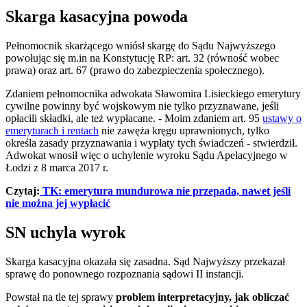
Skarga kasacyjna powoda
Pełnomocnik skarżącego wniósł skargę do Sądu Najwyższego
powołując się m.in na Konstytucję RP: art. 32 (równość wobec
prawa) oraz art. 67 (prawo do zabezpieczenia społecznego).
Zdaniem pełnomocnika adwokata Sławomira Lisieckiego emerytury
cywilne powinny być wojskowym nie tylko przyznawane, jeśli
opłacili składki, ale też wypłacane. - Moim zdaniem art. 95
ustawy o
emeryturach i rentach
nie zawęża kręgu uprawnionych, tylko
określa zasady przyznawania i wypłaty tych świadczeń - stwierdził.
Adwokat wnosił więc o uchylenie wyroku Sądu Apelacyjnego w
Łodzi z 8 marca 2017 r.
Czytaj:
TK: emerytura mundurowa nie przepada, nawet jeśli
nie można jej wypłacić
SN uchyla wyrok
Skarga kasacyjna okazała się zasadna. Sąd Najwyższy przekazał
sprawę do ponownego rozpoznania sądowi II instancji.
Powstał na tle tej sprawy
problem interpretacyjny, jak obliczać