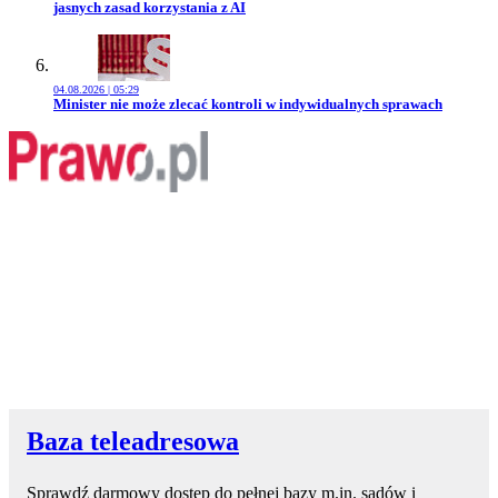
jasnych zasad korzystania z AI
04.08.2026 | 05:29
Przejdź do artykułu:
Minister nie może zlecać kontroli w indywidualnych sprawach
Baza teleadresowa
Sprawdź darmowy dostęp do pełnej bazy m.in. sądów i