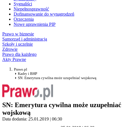
Sygnaliści
Niepełnosprawność
Dofinansowanie do wynagrodzeń
Orzeczenia
Nowe uprawnienia PIP
Prawo w biznesie
Samorząd i administracja
Szkoły i uczelnie
Zdrowie
Prawo dla każdego
Akty Prawne
Prawo.pl
Kadry i BHP
SN: Emerytura cywilna może uzupełniać wojskową
SN: Emerytura cywilna może uzupełniać
wojskową
Data dodania: 25.01.2019 | 06:30