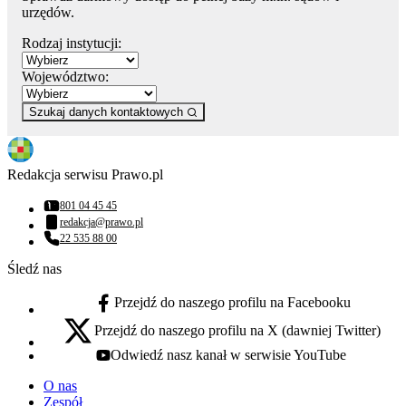
urzędów.
Rodzaj instytucji:
Województwo:
Szukaj danych kontaktowych
Redakcja serwisu Prawo.pl
801 04 45 45
Numer telefonu:
redakcja@prawo.pl
Adres email:
22 535 88 00
Numer telefonu:
Śledź nas
Przejdź do naszego profilu na Facebooku
facebook - otwiera się w nowej karcie
Przejdź do naszego profilu na X (dawniej Twitter)
x - otwiera się w nowej karcie
Odwiedź nasz kanał w serwisie YouTube
youtube - otwiera się w nowej karcie
O nas
Zespół