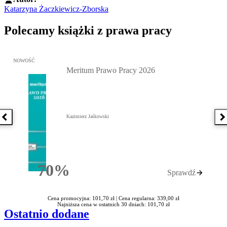
Katarzyna Żaczkiewicz-Zborska
Polecamy książki z prawa pracy
Przejdź do: Meritum Prawo Pracy 2026, Kazimierz Jaśkowski - otw
NOWOŚĆ
Meritum Prawo Pracy 2026
Kazimierz Jaśkowski
Poprzednia książka
N
70%
Sprawdź
Rabatu
Cena promocyjna: 101,70 zł |
Cena regularna: 339,00 zł
Najniższa cena w ostatnich 30 dniach: 101,70 zł
Ostatnio dodane