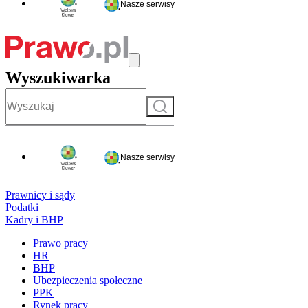
Nasze serwisy
Wyszukiwarka
Szukaj
Nasze serwisy
Prawnicy i sądy
Podatki
Kadry i BHP
Prawo pracy
HR
BHP
Ubezpieczenia społeczne
PPK
Rynek pracy