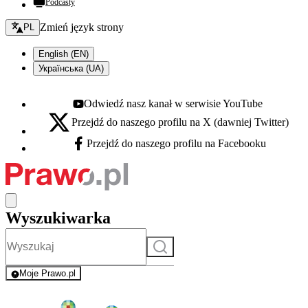
Podcasty
Zmień język - bieżący:
Zmień język strony
PL
English (EN)
Українська (UA)
Odwiedź nasz kanał w serwisie YouTube
Youtube - otwiera się w nowej karcie
Przejdź do naszego profilu na X (dawniej Twitter)
X - otwiera się w nowej karcie
Przejdź do naszego profilu na Facebooku
Facebook - otwiera się w nowej karcie
Wyszukiwarka
Szukaj
Moje Prawo.pl
- rejestracja i logowanie do serwisu