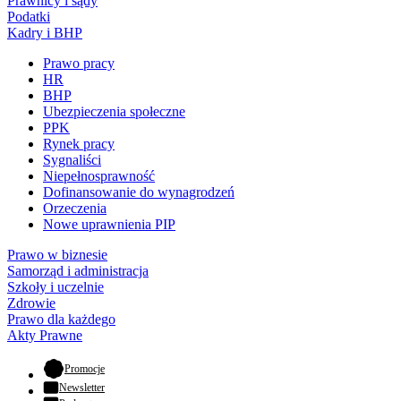
Prawnicy i sądy
Podatki
Kadry i BHP
Prawo pracy
HR
BHP
Ubezpieczenia społeczne
PPK
Rynek pracy
Sygnaliści
Niepełnosprawność
Dofinansowanie do wynagrodzeń
Orzeczenia
Nowe uprawnienia PIP
Prawo w biznesie
Samorząd i administracja
Szkoły i uczelnie
Zdrowie
Prawo dla każdego
Akty Prawne
- otwiera się w nowej karcie
Promocje
Newsletter