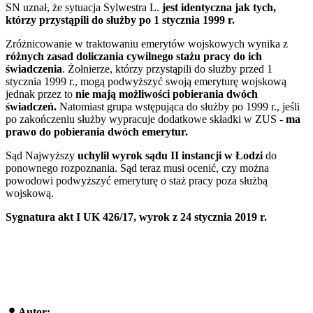
SN uznał, że sytuacja Sylwestra L.
jest identyczna jak tych,
którzy przystąpili do służby po 1 stycznia 1999 r.
Zróżnicowanie w traktowaniu emerytów wojskowych wynika z
różnych zasad doliczania cywilnego stażu pracy do ich
świadczenia
. Żołnierze, którzy przystąpili do służby przed 1
stycznia 1999 r., mogą podwyższyć swoją emeryturę wojskową
jednak przez to
nie mają możliwości pobierania dwóch
świadczeń.
Natomiast grupa wstępująca do służby po 1999 r., jeśli
po zakończeniu służby wypracuje dodatkowe składki w ZUS -
ma
prawo do pobierania dwóch emerytur.
Sąd Najwyższy
uchylił wyrok sądu II instancji w Łodzi
do
ponownego rozpoznania. Sąd teraz musi ocenić, czy można
powodowi podwyższyć emeryturę o staż pracy poza służbą
wojskową.
Sygnatura akt I UK 426/17, wyrok z 24 stycznia 2019 r.
Autor: