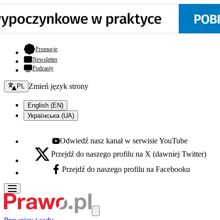
- otwiera się w nowej karcie
Promocje
Newsletter
Podcasty
Zmień język - bieżący:
Zmień język strony
PL
English (EN)
Українська (UA)
Odwiedź nasz kanał w serwisie YouTube
Youtube - otwiera się w nowej karcie
Przejdź do naszego profilu na X (dawniej Twitter)
X - otwiera się w nowej karcie
Przejdź do naszego profilu na Facebooku
Facebook - otwiera się w nowej karcie