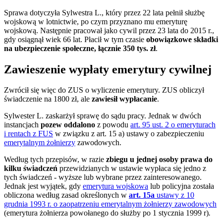
Sprawa dotyczyła Sylwestra L., który przez 22 lata pełnił służbę
wojskową w lotnictwie, po czym przyznano mu emeryturę
wojskową. Następnie pracował jako cywil przez 23 lata do 2015 r.,
gdy osiągnął wiek 66 lat. Płacił w tym czasie
obowiązkowe składki
na ubezpieczenie społeczne, łącznie 350 tys. zł
.
Zawieszenie wypłaty emerytury cywilnej
Zwrócił się więc do ZUS o wyliczenie emerytury. ZUS obliczył
świadczenie na 1800 zł, ale
zawiesił wypłacanie
.
Sylwester L. zaskarżył sprawę do sądu pracy. Jednak w dwóch
instancjach
pozew oddalono
z powodu
art. 95 ust. 2 o emeryturach
i rentach z FUS
w związku z art. 15 a) ustawy o zabezpieczeniu
emerytalnym żołnierzy
zawodowych.
Według tych przepisów, w razie
zbiegu u jednej osoby prawa do
kilku świadczeń
przewidzianych w ustawie wypłaca się jedno z
tych świadczeń - wyższe lub wybrane przez zainteresowanego.
Jednak jest wyjątek, gdy
emerytura wojskowa
lub policyjna została
obliczona według zasad określonych w
art.
15a
ustawy z 10
grudnia 1993 r. o zaopatrzeniu emerytalnym żołnierzy zawodowych
(emerytura żołnierza powołanego do służby po 1 stycznia 1999 r)
.