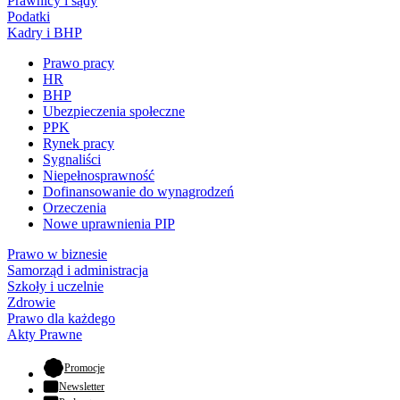
Prawnicy i sądy
Podatki
Kadry i BHP
Prawo pracy
HR
BHP
Ubezpieczenia społeczne
PPK
Rynek pracy
Sygnaliści
Niepełnosprawność
Dofinansowanie do wynagrodzeń
Orzeczenia
Nowe uprawnienia PIP
Prawo w biznesie
Samorząd i administracja
Szkoły i uczelnie
Zdrowie
Prawo dla każdego
Akty Prawne
- otwiera się w nowej karcie
Promocje
Newsletter