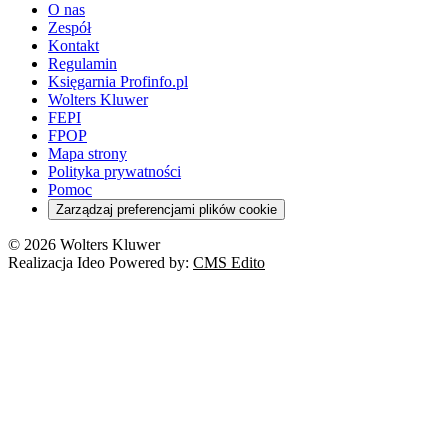
O nas
Zespół
Kontakt
Regulamin
Księgarnia Profinfo.pl
Wolters Kluwer
FEPI
FPOP
Mapa strony
Polityka prywatności
Pomoc
Zarządzaj preferencjami plików cookie
© 2026 Wolters Kluwer
Realizacja Ideo Powered by:
CMS Edito