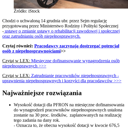
Źródło: iStock
Chodzi o uchwaloną 14 grudnia ubr. przez Sejm regulację
przygotowaną przez Ministerstwo Rodziny i Polityki Społecznej
-
ustawę o zmianie ustawy o rehabilitacji zawodowej i społecznej
oraz zatrudnianiu osób niepełnosprawnych.
Czytaj również:
Pracodawcy zaczynają dostrzegać potencjał
osób z niepełnosprawnościami
>>
Czytaj w LEX:
Miesięczne dofinansowanie wynagrodzenia osób
niepełnosprawnych >>>
Czytaj w LEX:
Zatrudnianie pracowników niepełnosprawnych -
uprawnienia niepełnosprawnych i korzyści dla pracodawców >>>
Najważniejsze rozwiązania
Wysokość dotacji dla PFRON na miesięczne dofinansowania
do wynagrodzeń pracowników niepełnosprawnych ustalona
zostanie na 30 proc. środków, zaplanowanych na realizację
tego zadania na dany rok.
- Oznacza to, że obecna wysokość dotacji w kwocie 676,5