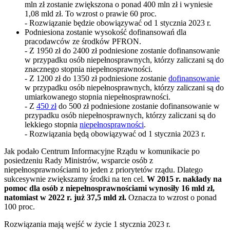
mln zł zostanie zwiększona o ponad 400 mln zł i wyniesie
1,08 mld zł. To wzrost o prawie 60 proc.
- Rozwiązanie będzie obowiązywać od 1 stycznia 2023 r.
Podniesiona zostanie wysokość dofinansowań dla
pracodawców ze środków PFRON.
- Z 1950 zł do 2400 zł podniesione zostanie dofinansowanie
w przypadku osób niepełnosprawnych, którzy zaliczani są do
znacznego stopnia niepełnosprawności.
- Z 1200 zł do 1350 zł podniesione zostanie
dofinansowanie
w przypadku osób niepełnosprawnych, którzy zaliczani są do
umiarkowanego stopnia niepełnosprawności.
- Z
450 zł
do 500 zł podniesione zostanie dofinansowanie w
przypadku osób niepełnosprawnych, którzy zaliczani są do
lekkiego stopnia
niepełnosprawności
.
- Rozwiązania będą obowiązywać od 1 stycznia 2023 r.
Jak podało Centrum Informacyjne Rządu w komunikacie po
posiedzeniu Rady Ministrów, wsparcie osób z
niepełnosprawnościami to jeden z priorytetów rządu. Dlatego
sukcesywnie zwiększamy środki na ten cel.
W 2015 r. nakłady na
pomoc dla osób z niepełnosprawnościami wynosiły 16 mld zł,
natomiast w 2022 r. już 37,5 mld zł.
Oznacza to wzrost o ponad
100 proc.
Rozwiązania mają wejść w życie 1 stycznia 2023 r.