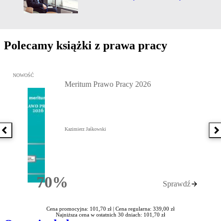
Polecamy książki z prawa pracy
Przejdź do: Meritum Prawo Pracy 2026, Kazimierz Jaśkowski - otw
NOWOŚĆ
Meritum Prawo Pracy 2026
Kazimierz Jaśkowski
Poprzednia książka
N
70%
Sprawdź
Rabatu
Cena promocyjna: 101,70 zł |
Cena regularna: 339,00 zł
Najniższa cena w ostatnich 30 dniach: 101,70 zł