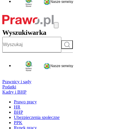
Nasze serwisy
Wyszukiwarka
Szukaj
Nasze serwisy
Prawnicy i sądy
Podatki
Kadry i BHP
Prawo pracy
HR
BHP
Ubezpieczenia społeczne
PPK
Rynek pracy