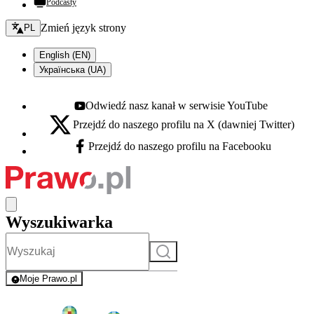
Podcasty
Zmień język - bieżący:
Zmień język strony
PL
English (EN)
Українська (UA)
Odwiedź nasz kanał w serwisie YouTube
Youtube - otwiera się w nowej karcie
Przejdź do naszego profilu na X (dawniej Twitter)
X - otwiera się w nowej karcie
Przejdź do naszego profilu na Facebooku
Facebook - otwiera się w nowej karcie
Wyszukiwarka
Szukaj
Moje Prawo.pl
- rejestracja i logowanie do serwisu