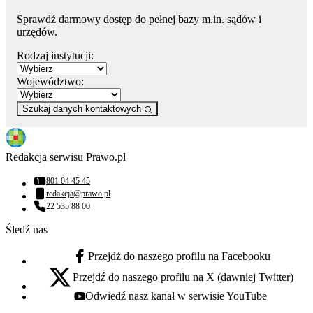
Sprawdź darmowy dostęp do pełnej bazy m.in. sądów i
urzędów.
Rodzaj instytucji:
Województwo:
Szukaj danych kontaktowych
Redakcja serwisu Prawo.pl
801 04 45 45
Numer telefonu:
redakcja@prawo.pl
Adres email:
22 535 88 00
Numer telefonu:
Śledź nas
Przejdź do naszego profilu na Facebooku
facebook - otwiera się w nowej karcie
Przejdź do naszego profilu na X (dawniej Twitter)
x - otwiera się w nowej karcie
Odwiedź nasz kanał w serwisie YouTube
youtube - otwiera się w nowej karcie