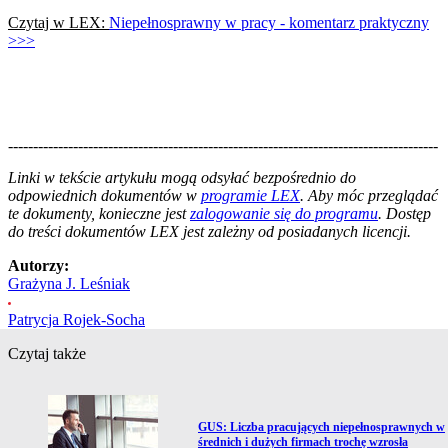
Czytaj w LEX:
Niepełnosprawny w pracy - komentarz praktyczny
>>>
--------------------------------------------------------------------------------------
--------------------------------------------------------
Linki w tekście artykułu mogą odsyłać bezpośrednio do
odpowiednich dokumentów w
programie LEX
. Aby móc przeglądać
te dokumenty, konieczne jest
zalogowanie się do programu
. Dostęp
do treści dokumentów LEX jest zależny od posiadanych licencji.
Autorzy:
Grażyna J. Leśniak
Patrycja Rojek-Socha
Czytaj także
Przejdź do artykułu:
GUS: Liczba pracujących niepełnosprawnych w
średnich i dużych firmach trochę wzrosła