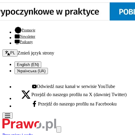
- otwiera się w nowej karcie
Promocje
Newsletter
Podcasty
Zmień język - bieżący:
Zmień język strony
PL
English (EN)
Українська (UA)
Odwiedź nasz kanał w serwisie YouTube
Youtube - otwiera się w nowej karcie
Przejdź do naszego profilu na X (dawniej Twitter)
X - otwiera się w nowej karcie
Przejdź do naszego profilu na Facebooku
Facebook - otwiera się w nowej karcie