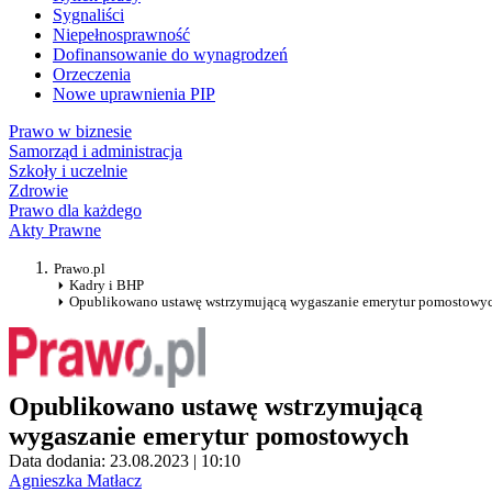
Sygnaliści
Niepełnosprawność
Dofinansowanie do wynagrodzeń
Orzeczenia
Nowe uprawnienia PIP
Prawo w biznesie
Samorząd i administracja
Szkoły i uczelnie
Zdrowie
Prawo dla każdego
Akty Prawne
Prawo.pl
Kadry i BHP
Opublikowano ustawę wstrzymującą wygaszanie emerytur pomostowy
Opublikowano ustawę wstrzymującą
wygaszanie emerytur pomostowych
Data dodania: 23.08.2023 | 10:10
Agnieszka Matłacz