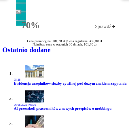
70%
Sprawdź
Rabatu
Cena promocyjna: 101,70 zł |
Cena regularna: 339,00 zł
Najniższa cena w ostatnich 30 dniach: 101,70 zł
Ostatnio dodane
05:28
Przejdź do artykułu:
Ewidencja urzędników służby cywilnej pod dużym znakiem zapytania
06.08.2026 | 05:30
Przejdź do artykułu:
AI przeszkoli pracowników z nowych przepisów o mobbingu