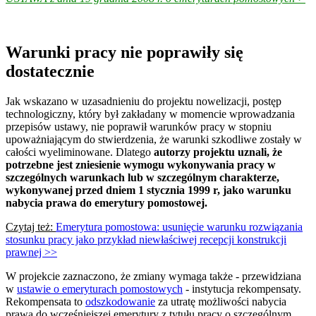
Warunki pracy nie poprawiły się
dostatecznie
Jak wskazano w uzasadnieniu do projektu nowelizacji, postęp
technologiczny, który był zakładany w momencie wprowadzania
przepisów ustawy, nie poprawił warunków pracy w stopniu
upoważniającym do stwierdzenia, że warunki szkodliwe zostały w
całości wyeliminowane. Dlatego
autorzy projektu uznali, że
potrzebne jest zniesienie wymogu wykonywania pracy w
szczególnych warunkach lub w szczególnym charakterze,
wykonywanej przed dniem 1 stycznia 1999 r, jako warunku
nabycia prawa do emerytury pomostowej.
Czytaj też:
Emerytura pomostowa: usunięcie warunku rozwiązania
stosunku pracy jako przykład niewłaściwej recepcji konstrukcji
prawnej >>
W projekcie zaznaczono, że zmiany wymaga także - przewidziana
w
ustawie o emeryturach pomostowych
- instytucja rekompensaty.
Rekompensata to
odszkodowanie
za utratę możliwości nabycia
prawa do wcześniejszej emerytury z tytułu pracy o szczególnym