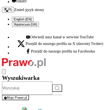
Podcasty
Zmień język - bieżący:
Zmień język strony
PL
English (EN)
Українська (UA)
Odwiedź nasz kanał w serwisie YouTube
Youtube - otwiera się w nowej karcie
Przejdź do naszego profilu na X (dawniej Twitter)
X - otwiera się w nowej karcie
Przejdź do naszego profilu na Facebooku
Facebook - otwiera się w nowej karcie
Wyszukiwarka
Szukaj
Moje Prawo.pl
- rejestracja i logowanie do serwisu