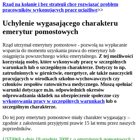
Rząd na kolanie i bez strategii chce rozwiązać problem
pracowników wykonujących prace uciążliwe
>>
Uchylenie wygasającego charakteru
emerytur pomostowych
Rząd utrzymał emerytury pomostowe - pozwolą na wypłacanie
wsparcia do momentu uzyskania prawa do emerytury lub
osiągnięcia powszechnego wieku emerytalnego.
Z tej możliwości
korzystają osoby, które wykonywały pracę w szczególnych
warunkach lub o szczególnym charakterze. Dotyczy to np.
zatrudnionych w górnictwie, energetyce, ale także nauczycieli
pracujących w ośrodkach szkolno-wychowawczych czy
członków zespołów ratownictwa medycznego. Muszą spełniać
warunki dotyczące m.in. odpowiednich okresów
odprowadzania składek na ubezpieczenie społeczne czy
wykonywania pracy w szczególnych warunkach
lub o
szczególnym charakterze.
Do tej pory emerytury pomostowe miały charakter wygasający –
zgodnie z założeniami przyjętymi prawie 15 lat temu przez naszych
poprzedników.
USTAWA z dnia 19 grudnia 2008 r. o emeryturach pomostowych >