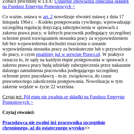
Zobacz procedurę w LEX:
Ustalenie obowiązku opłacania składek
na Fundusz Emerytur Pomostowych >
Co ważne, ustawa w
art. 2
nowelizuje również ustawę z dnia 17
listopada 1964 r. – Kodeks postępowania cywilnego, wprowadzając
szczególną regulację dotyczącą zabezpieczenia w sprawach z
zakresu prawa pracy, w których pracownik podlegający szczególnej
ochronie przed rozwiązaniem stosunku pracy za wypowiedzeniem
lub bez wypowiedzenia dochodzi roszczenia o uznanie
wypowiedzenia stosunku pracy za bezskuteczne lub o przywrócenie
do pracy, o czym
pisaliśmy już w serwisie Prawo.pl
. W praktyce
oznacza to, że sądy na każdym etapie postępowania w sprawach z
zakresu prawa pracy będą udzielały zabezpieczenia przez nakazanie
dalszego zatrudnienia pracownika podlegającego szczególnej
ochronie przez pracodawcę - m.in. związkowca, do czasu
prawomocnego zakończenia postępowania. Nowelizacja w tym
zakresie wejdzie w życie 22 września.
Czytaj też:
Pół etatu nie zwalnia ze składki na Fundusz Emerytur
Pomostowych >
Czytaj również:
Pracodawca nie zwolni już pracownika szczególnie
chronionego, aż do ostatecznego wyroku
>>