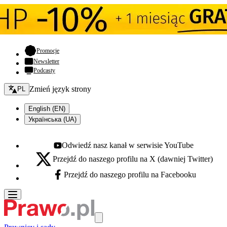
- otwiera się w nowej karcie
Promocje
Newsletter
Podcasty
Zmień język - bieżący:
Zmień język strony
PL
English (EN)
Українська (UA)
Odwiedź nasz kanał w serwisie YouTube
Youtube - otwiera się w nowej karcie
Przejdź do naszego profilu na X (dawniej Twitter)
X - otwiera się w nowej karcie
Przejdź do naszego profilu na Facebooku
Facebook - otwiera się w nowej karcie