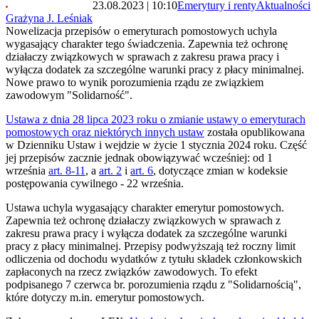
23.08.2023 | 10:10
Emerytury i renty
Aktualności
Grażyna J. Leśniak
Nowelizacja przepisów o emeryturach pomostowych uchyla
wygasający charakter tego świadczenia. Zapewnia też ochronę
działaczy związkowych w sprawach z zakresu prawa pracy i
wyłącza dodatek za szczególne warunki pracy z płacy minimalnej.
Nowe prawo to wynik porozumienia rządu ze związkiem
zawodowym "Solidarność".
Ustawa z dnia 28 lipca 2023 roku o zmianie ustawy o emeryturach
pomostowych oraz niektórych innych ustaw
została opublikowana
w Dzienniku Ustaw i wejdzie w życie 1 stycznia 2024 roku. Część
jej przepisów zacznie jednak obowiązywać wcześniej: od 1
września
art. 8-11
, a
art. 2
i
art. 6
, dotyczące zmian w kodeksie
postępowania cywilnego - 22 września.
Ustawa uchyla wygasający charakter emerytur pomostowych.
Zapewnia też ochronę działaczy związkowych w sprawach z
zakresu prawa pracy i wyłącza dodatek za szczególne warunki
pracy z płacy minimalnej. Przepisy podwyższają też roczny limit
odliczenia od dochodu wydatków z tytułu składek członkowskich
zapłaconych na rzecz związków zawodowych. To efekt
podpisanego 7 czerwca br. porozumienia rządu z "Solidarnością",
które dotyczy m.in. emerytur pomostowych.