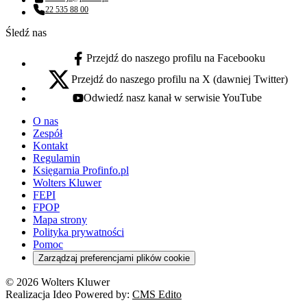
Adres email:
22 535 88 00
Numer telefonu:
Śledź nas
Przejdź do naszego profilu na Facebooku
facebook - otwiera się w nowej karcie
Przejdź do naszego profilu na X (dawniej Twitter)
x - otwiera się w nowej karcie
Odwiedź nasz kanał w serwisie YouTube
youtube - otwiera się w nowej karcie
O nas
Zespół
Kontakt
Regulamin
Księgarnia Profinfo.pl
Wolters Kluwer
FEPI
FPOP
Mapa strony
Polityka prywatności
Pomoc
Zarządzaj preferencjami plików cookie
© 2026 Wolters Kluwer
Realizacja Ideo Powered by:
CMS Edito