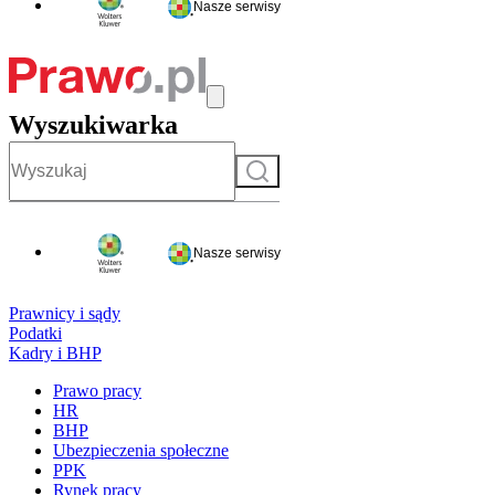
Nasze serwisy
Wyszukiwarka
Szukaj
Nasze serwisy
Prawnicy i sądy
Podatki
Kadry i BHP
Prawo pracy
HR
BHP
Ubezpieczenia społeczne
PPK
Rynek pracy