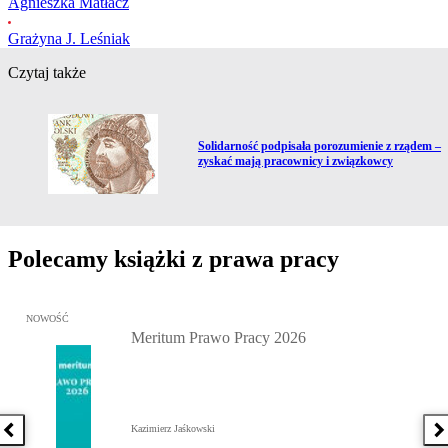
Agnieszka Matłacz
Grażyna J. Leśniak
Czytaj także
Przejdź do artykułu:
Solidarność podpisała porozumienie z rządem –
zyskać mają pracownicy i związkowcy
Polecamy książki z prawa pracy
Przejdź do: Meritum Prawo Pracy 2026, Kazimierz Jaśkowski - otw
NOWOŚĆ
Meritum Prawo Pracy 2026
Kazimierz Jaśkowski
Poprzednia książka
N