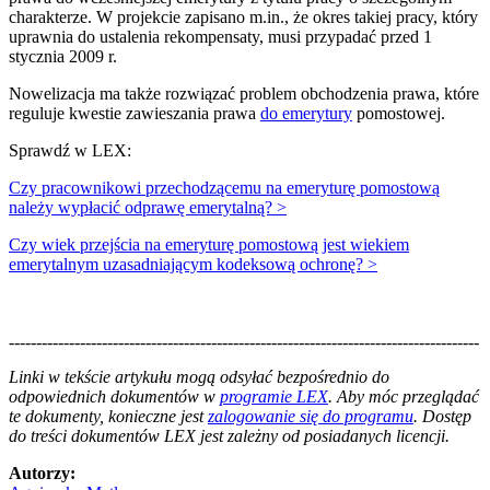
charakterze. W projekcie zapisano m.in., że okres takiej pracy, który
uprawnia do ustalenia rekompensaty, musi przypadać przed 1
stycznia 2009 r.
Nowelizacja ma także rozwiązać problem obchodzenia prawa, które
reguluje kwestie zawieszania prawa
do emerytury
pomostowej.
Sprawdź w LEX:
Czy pracownikowi przechodzącemu na emeryturę pomostową
należy wypłacić odprawę emerytalną? >
Czy wiek przejścia na emeryturę pomostową jest wiekiem
emerytalnym uzasadniającym kodeksową ochronę? >
--------------------------------------------------------------------------------------
--------------------------------------------------------
Linki w tekście artykułu mogą odsyłać bezpośrednio do
odpowiednich dokumentów w
programie LEX
. Aby móc przeglądać
te dokumenty, konieczne jest
zalogowanie się do programu
. Dostęp
do treści dokumentów LEX jest zależny od posiadanych licencji.
Autorzy: