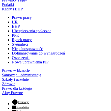
Prawnicy i sądy
Podatki
Kadry i BHP
Prawo pracy
HR
BHP
Ubezpieczenia społeczne
PPK
Rynek pracy
Sygnaliści
Niepełnosprawność
Dofinansowanie do wynagrodzeń
Orzeczenia
Nowe uprawnienia PIP
Prawo w biznesie
Samorząd i administracja
Szkoły i uczelnie
Zdrowie
Prawo dla każdego
Akty Prawne
- otwiera się w nowej karcie
Promocje
Newsletter