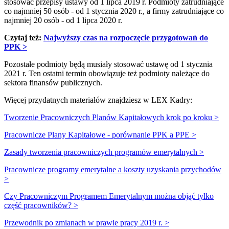
stosować przepisy ustawy od 1 lipca 2019 r. Podmioty zatrudniające
co najmniej 50 osób - od 1 stycznia 2020 r., a firmy zatrudniające co
najmniej 20 osób - od 1 lipca 2020 r.
Czytaj też:
Najwyższy czas na rozpoczęcie przygotowań do
PPK >
Pozostałe podmioty będą musiały stosować ustawę od 1 stycznia
2021 r. Ten ostatni termin obowiązuje też podmioty należące do
sektora finansów publicznych.
Więcej przydatnych materiałów znajdziesz w LEX Kadry:
Tworzenie Pracowniczych Planów Kapitałowych krok po kroku >
Pracownicze Plany Kapitałowe - porównanie PPK a PPE >
Zasady tworzenia pracowniczych programów emerytalnych >
Pracownicze programy emerytalne a koszty uzyskania przychodów
>
Czy Pracowniczym Programem Emerytalnym można objąć tylko
część pracowników? >
Przewodnik po zmianach w prawie pracy 2019 r. >