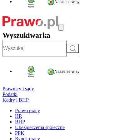
Nasze serwisy
Wyszukiwarka
Szukaj
Nasze serwisy
Prawnicy i sądy
Podatki
Kadry i BHP
Prawo pracy
HR
BHP
Ubezpieczenia społeczne
PPK
Rynek pracy