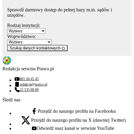
Sprawdź darmowy dostęp do pełnej bazy m.in. sądów i
urzędów.
Rodzaj instytucji:
Województwo:
Szukaj danych kontaktowych
Redakcja serwisu Prawo.pl
801 04 45 45
Numer telefonu:
redakcja@prawo.pl
Adres email:
22 535 88 00
Numer telefonu:
Śledź nas
Przejdź do naszego profilu na Facebooku
facebook - otwiera się w nowej karcie
Przejdź do naszego profilu na X (dawniej Twitter)
x - otwiera się w nowej karcie
Odwiedź nasz kanał w serwisie YouTube
youtube - otwiera się w nowej karcie