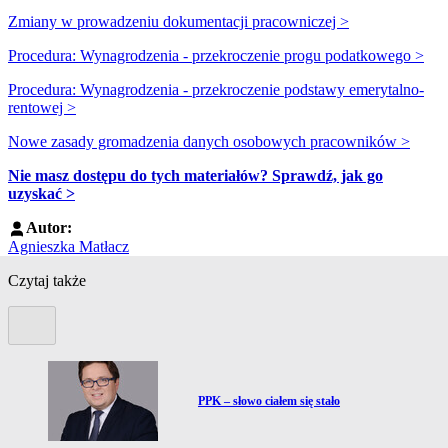
Zmiany w prowadzeniu dokumentacji pracowniczej >
Procedura:
Wynagrodzenia - przekroczenie progu podatkowego
>
Procedura: Wynagrodzenia - przekroczenie podstawy emerytalno-
rentowej >
Nowe zasady gromadzenia danych osobowych pracowników >
Nie masz dostępu do tych materiałów? Sprawdź, jak go
uzyskać >
Autor:
Agnieszka Matłacz
Czytaj także
Poprzedni slide
Przejdź do artykułu:
PPK – słowo ciałem się stało