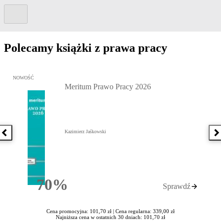
Kolejny slide
Polecamy książki z prawa pracy
Przejdź do: Meritum Prawo Pracy 2026, Kazimierz Jaśkowski - otw
NOWOŚĆ
Meritum Prawo Pracy 2026
Kazimierz Jaśkowski
Poprzednia książka
N
70%
Sprawdź
Rabatu
Cena promocyjna: 101,70 zł |
Cena regularna: 339,00 zł
Najniższa cena w ostatnich 30 dniach: 101,70 zł