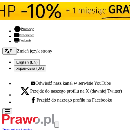
- otwiera się w nowej karcie
Promocje
Newsletter
Podcasty
Zmień język - bieżący:
Zmień język strony
PL
English (EN)
Українська (UA)
Odwiedź nasz kanał w serwisie YouTube
Youtube - otwiera się w nowej karcie
Przejdź do naszego profilu na X (dawniej Twitter)
X - otwiera się w nowej karcie
Przejdź do naszego profilu na Facebooku
Facebook - otwiera się w nowej karcie