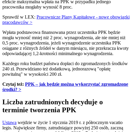
efekcie maksymalna wpłata na PPK w przypadku jednego
pracownika mogłaby wynosić 8 proc.
Sprawdź w LEX:
Pracownicze Plany Kapitałowe - nowe obowiązki
pracodawców >
Wpłata podstawowa finansowana przez uczestnika PPK będzie
mogła wynosić mniej niż 2 proc. wynagrodzenia, ale nie mniej niż
0,5 proc. wynagrodzenia, jeżeli wynagrodzenie uczestnika PPK
osiągane z różnych źródeł w danym miesiącu, nie przekracza kwoty
odpowiadającej 1,2-krotności minimalnego wynagrodzenia.
Każdego roku budżet państwa dopłaci do zgromadzonych środków
240 zł. Przewidziano też dodatkową, jednorazową "opłatę
powitalną" w wysokości 200 zł.
Czytaj też:
PPK – jak będzie można wykorzystać zgromadzone
środki?
>
Liczba zatrudnionych decyduje o
terminie tworzenia PPK
Ustawa
wejdzie w życie 1 stycznia 2019 r. z półrocznym vacatio
legis. Największe firmy, zatrudniające powyżej 250 osób, zaczną