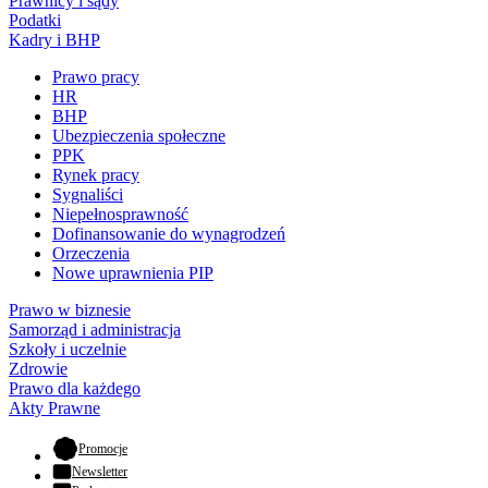
Prawnicy i sądy
Podatki
Kadry i BHP
Prawo pracy
HR
BHP
Ubezpieczenia społeczne
PPK
Rynek pracy
Sygnaliści
Niepełnosprawność
Dofinansowanie do wynagrodzeń
Orzeczenia
Nowe uprawnienia PIP
Prawo w biznesie
Samorząd i administracja
Szkoły i uczelnie
Zdrowie
Prawo dla każdego
Akty Prawne
- otwiera się w nowej karcie
Promocje
Newsletter