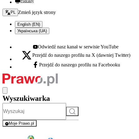
Podcasty
Zmień język - bieżący:
Zmień język strony
PL
English (EN)
Українська (UA)
Odwiedź nasz kanał w serwisie YouTube
Youtube - otwiera się w nowej karcie
Przejdź do naszego profilu na X (dawniej Twitter)
X - otwiera się w nowej karcie
Przejdź do naszego profilu na Facebooku
Facebook - otwiera się w nowej karcie
Wyszukiwarka
Szukaj
Moje Prawo.pl
- rejestracja i logowanie do serwisu