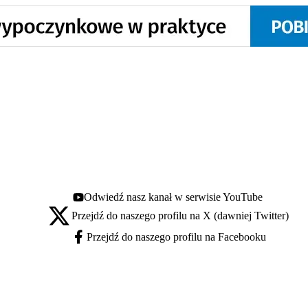
Odwiedź nasz kanał w serwisie YouTube
Youtube - otwiera się w nowej karcie
Przejdź do naszego profilu na X (dawniej Twitter)
X - otwiera się w nowej karcie
Przejdź do naszego profilu na Facebooku
Facebook - otwiera się w nowej karcie