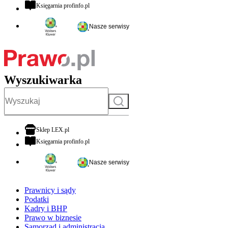
otwiera się w nowej karcie
Księgarnia profinfo.pl
Nasze serwisy
Wyszukiwarka
Szukaj
otwiera się w nowej karcie
Sklep LEX.pl
otwiera się w nowej karcie
Księgarnia profinfo.pl
Nasze serwisy
Prawnicy i sądy
Podatki
Kadry i BHP
Prawo w biznesie
Samorząd i administracja