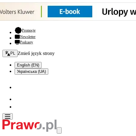
- otwiera się w nowej karcie
Promocje
Newsletter
Podcasty
Zmień język - bieżący:
Zmień język strony
PL
English (EN)
Українська (UA)