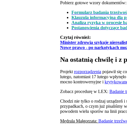
Pobierz gotowe wzory dokumentów:
Formularz badania trzeźwoś
Klauzula informacyjna dla 
Analiza ryzyka w procesie b
Postanowienia dotyczące ba
Czytaj również:
Minister zdrowia szykuje niereali
Nowe prawo - po narkotykach możl
Na ostatnią chwilę i z
Projekt
rozporządzenia
pojawił się co
lutego, natomiast 17 lutego wpłynęł
mocno kontrowersyjne i
krytykowane
Zobacz procedurę w LEX:
Badanie t
Chodzi nie tylko o rodzaj urządzeń i
przypadkach, o czym już pisaliśmy w 
powodem wielu sporów na linii prac
Mędrala Małgorzata:
Badanie trzeźw