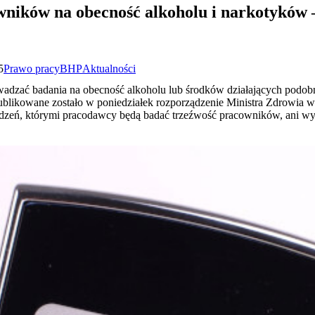
wników na obecność alkoholu i narkotyków –
5
Prawo pracy
BHP
Aktualności
adzać badania na obecność alkoholu lub środków działających podob
likowane zostało w poniedziałek rozporządzenie Ministra Zdrowia w 
rządzeń, którymi pracodawcy będą badać trzeźwość pracowników, ani w