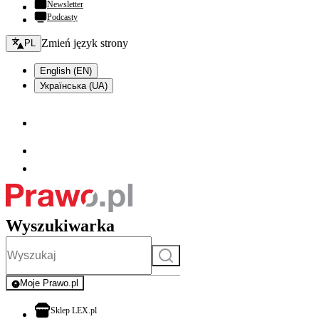
Newsletter
Podcasty
Zmień język - bieżący:
Zmień język strony
PL
English (EN)
Українська (UA)
Wyszukiwarka
Szukaj
Moje Prawo.pl
- rejestracja i logowanie do serwisu
otwiera się w nowej karcie
Sklep LEX.pl