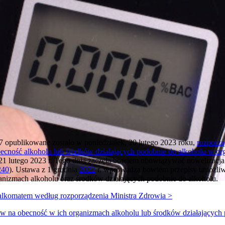
 opublikowane zostało w poniedziałek, 20 lutego 2023 roku,
rozporzą
becność alkoholu lub środków działających podobnie do alkoholu w o
 21 lutego 2023 r. Tego dnia zaczęła bowiem obowiązywać nowelizacja
240
). Ustawa z 1 grudnia
2022
r. wprowadza bowiem przepisy umożliw
nizmach alkoholu oraz środków działających podobnie do alkoholu.
 alkomatem według rozporządzenia Ministra Zdrowia >
w na obecność w ich organizmach alkoholu lub środków działającyc