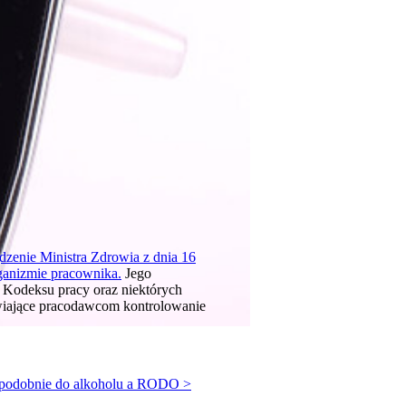
dzenie Ministra Zdrowia z dnia 16
rganizmie pracownika
.
Jego
 Kodeksu pracy oraz niektórych
iające pracodawcom kontrolowanie
h podobnie do alkoholu a RODO >