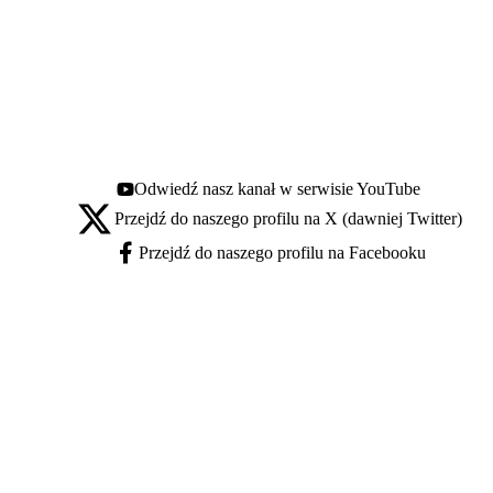
Odwiedź nasz kanał w serwisie YouTube
Youtube - otwiera się w nowej karcie
Przejdź do naszego profilu na X (dawniej Twitter)
X - otwiera się w nowej karcie
Przejdź do naszego profilu na Facebooku
Facebook - otwiera się w nowej karcie