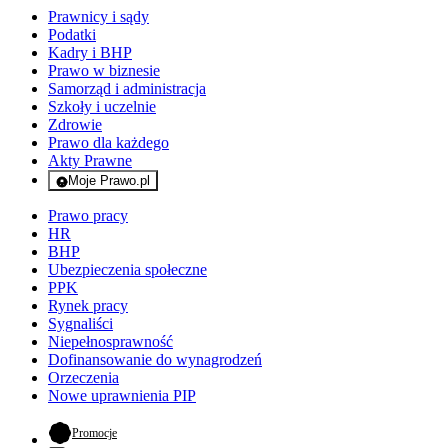
Prawnicy i sądy
Podatki
Kadry i BHP
Prawo w biznesie
Samorząd i administracja
Szkoły i uczelnie
Zdrowie
Prawo dla każdego
Akty Prawne
Moje Prawo.pl
- rejestracja i logowanie do serwisu
Prawo pracy
HR
BHP
Ubezpieczenia społeczne
PPK
Rynek pracy
Sygnaliści
Niepełnosprawność
Dofinansowanie do wynagrodzeń
Orzeczenia
Nowe uprawnienia PIP
- otwiera się w nowej karcie
Promocje