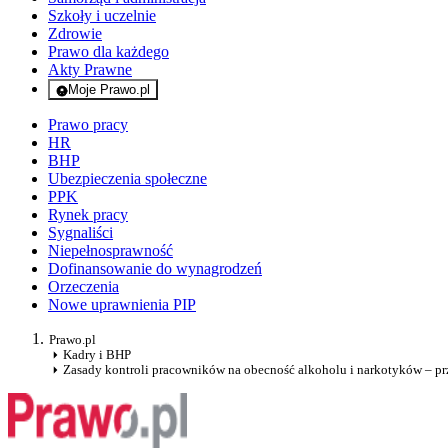
Szkoły i uczelnie
Zdrowie
Prawo dla każdego
Akty Prawne
Moje Prawo.pl
- rejestracja i logowanie do serwisu
Prawo pracy
HR
BHP
Ubezpieczenia społeczne
PPK
Rynek pracy
Sygnaliści
Niepełnosprawność
Dofinansowanie do wynagrodzeń
Orzeczenia
Nowe uprawnienia PIP
Prawo.pl
Kadry i BHP
Zasady kontroli pracowników na obecność alkoholu i narkotyków – pr