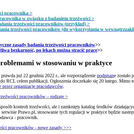
ci pracownika >
pracownika w związku z badaniem trzeźwości >
adania trzeźwości pracowników (przykład) >
dania trzeźwości pracowników (do wykorzystania w wewnątrzzakł
styczne zasady badania trzeźwości pracowników
>>
iwa bezkarność, po lekach można stracić pracę
>>
 problemami w stosowaniu w praktyce
 prawda już 22 grudnia 2022 r., ale rozporządzenie
podpisan
e zostało 
o do RCL celem publikacji. Ogłoszenia doczekało się 20 lutego. Mimo 
 przez organizacje pracodawców
.
rzeźwości pracowników – rodzaje >
 sposób kontroli trzeźwości, ale i zamknięty katalog środków działają
serwisie Prawo.pl, stosowanie tych regulacji w praktyce będzie nastr
odawca - pracownik.
ości pracowników - nowe zasady >>>