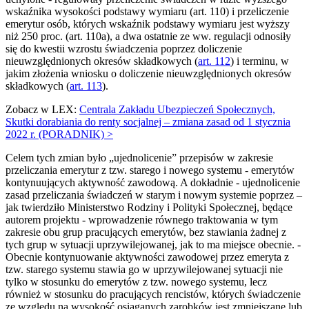
wskaźnika wysokości podstawy wymiaru (art. 110) i przeliczenie
emerytur osób, których wskaźnik podstawy wymiaru jest wyższy
niż 250 proc. (art. 110a), a dwa ostatnie ze ww. regulacji odnosiły
się do kwestii wzrostu świadczenia poprzez doliczenie
nieuwzględnionych okresów składkowych (
art. 112
) i terminu, w
jakim złożenia wniosku o doliczenie nieuwzględnionych okresów
składkowych (
art. 113
).
Zobacz w LEX:
Centrala Zakładu Ubezpieczeń Społecznych,
Skutki dorabiania do renty socjalnej – zmiana zasad od 1 stycznia
2022 r. (PORADNIK) >
Celem tych zmian było „ujednolicenie” przepisów w zakresie
przeliczania emerytur z tzw. starego i nowego systemu - emerytów
kontynuujących aktywność zawodową. A dokładnie - ujednolicenie
zasad przeliczania świadczeń w starym i nowym systemie poprzez –
jak twierdziło Ministerstwo Rodziny i Polityki Społecznej, będące
autorem projektu - wprowadzenie równego traktowania w tym
zakresie obu grup pracujących emerytów, bez stawiania żadnej z
tych grup w sytuacji uprzywilejowanej, jak to ma miejsce obecnie. -
Obecnie kontynuowanie aktywności zawodowej przez emeryta z
tzw. starego systemu stawia go w uprzywilejowanej sytuacji nie
tylko w stosunku do emerytów z tzw. nowego systemu, lecz
również w stosunku do pracujących rencistów, których świadczenie
ze względu na wysokość osiąganych zarobków jest zmniejszane lub