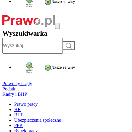
Nasze serwisy
Wyszukiwarka
Szukaj
Nasze serwisy
Prawnicy i sądy
Podatki
Kadry i BHP
Prawo pracy
HR
BHP
Ubezpieczenia społeczne
PPK
Rynek pracy