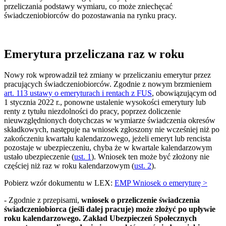
przeliczania podstawy wymiaru, co może zniechęcać
świadczeniobiorców do pozostawania na rynku pracy.
Emerytura przeliczana raz w roku
Nowy rok wprowadził też zmiany w przeliczaniu emerytur przez
pracujących świadczeniobiorców. Zgodnie z nowym brzmieniem
art. 113 ustawy o emeryturach i rentach z FUS
, obowiązującym od
1 stycznia 2022 r., ponowne ustalenie wysokości emerytury lub
renty z tytułu niezdolności do pracy, poprzez doliczenie
nieuwzględnionych dotychczas w wymiarze świadczenia okresów
składkowych, następuje na wniosek zgłoszony nie wcześniej niż po
zakończeniu kwartału kalendarzowego, jeżeli emeryt lub rencista
pozostaje w ubezpieczeniu, chyba że w kwartale kalendarzowym
ustało ubezpieczenie (
ust. 1
). Wniosek ten może być złożony nie
częściej niż raz w roku kalendarzowym (
ust. 2
).
Pobierz wzór dokumentu w LEX:
EMP Wniosek o emeryturę >
- Zgodnie z przepisami,
wniosek o przeliczenie świadczenia
świadczeniobiorca (jeśli dalej pracuje) może złożyć po upływie
roku kalendarzowego. Zakład Ubezpieczeń Społecznych