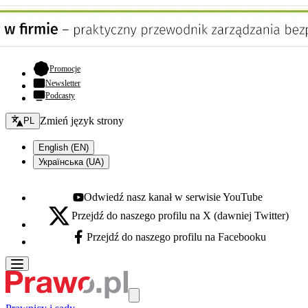
- otwiera się w nowej karcie
Promocje
Newsletter
Podcasty
Zmień język - bieżący:
Zmień język strony
PL
English (EN)
Українська (UA)
Odwiedź nasz kanał w serwisie YouTube
Youtube - otwiera się w nowej karcie
Przejdź do naszego profilu na X (dawniej Twitter)
X - otwiera się w nowej karcie
Przejdź do naszego profilu na Facebooku
Facebook - otwiera się w nowej karcie