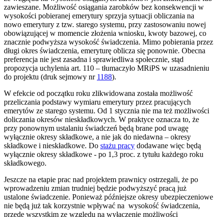
zawieszane. Możliwość osiągania zarobków bez konsekwencji w
wysokości pobieranej emerytury sprzyja sytuacji obliczania na
nowo emerytury z tzw. starego systemu, przy zastosowaniu nowej
obowiązującej w momencie złożenia wniosku, kwoty bazowej, co
znacznie podwyższa wysokość świadczenia. Mimo pobierania przez
długi okres świadczenia, emeryturę oblicza się ponownie. Obecna
preferencja nie jest zasadna i sprawiedliwa społecznie, stąd
propozycja uchylenia art. 110 – tłumaczyło MRiPS w uzasadnieniu
do projektu (druk sejmowy nr
1188
).
W efekcie od początku roku zlikwidowana została możliwość
przeliczania podstawy wymiaru emerytury przez pracujących
emerytów ze starego systemu. Od 1 stycznia nie ma też możliwości
doliczania okresów nieskładkowych. W praktyce oznacza to, że
przy ponownym ustalaniu świadczeń będą brane pod uwagę
wyłącznie okresy składkowe, a nie jak do niedawna – okresy
składkowe i nieskładkowe. Do
stażu pracy
dodawane więc będą
wyłącznie okresy składkowe - po 1,3 proc. z tytułu każdego roku
składkowego.
Jeszcze na etapie prac nad projektem prawnicy ostrzegali, że po
wprowadzeniu zmian trudniej będzie podwyższyć pracą już
ustalone świadczenie. Ponieważ późniejsze okresy ubezpieczeniowe
nie będą już tak korzystnie wpływać na wysokość świadczenia,
przede wszystkim ze względu na wyłączenie możliwości