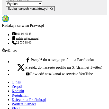
Szukaj danych kontaktowych
Redakcja serwisu Prawo.pl
801 04 45 45
Numer telefonu:
redakcja@prawo.pl
Adres email:
22 535 88 00
Numer telefonu:
Śledź nas
Przejdź do naszego profilu na Facebooku
facebook - otwiera się w nowej karcie
Przejdź do naszego profilu na X (dawniej Twitter)
x - otwiera się w nowej karcie
Odwiedź nasz kanał w serwisie YouTube
youtube - otwiera się w nowej karcie
O nas
Zespół
Kontakt
Regulamin
Księgarnia Profinfo.pl
Wolters Kluwer
FEPI