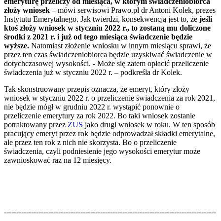
emeryturę przeliczy od miesiąca, w którym świadczeniobiorca
złoży wniosek
– mówi serwisowi Prawo.pl dr Antoni Kolek, prezes
Instytutu Emerytalnego. Jak twierdzi, konsekwencją jest to, że
jeśli
ktoś złoży wniosek w styczniu 2022 r., to zostaną mu doliczone
środki z 2021 r. i już od tego miesiąca świadczenie będzie
wyższe.
Natomiast złożenie wniosku w innym miesiącu sprawi, że
przez ten czas świadczeniobiorca będzie uzyskiwać świadczenie w
dotychczasowej wysokości. - Może się zatem opłacić przeliczenie
świadczenia już w styczniu 2022 r. – podkreśla dr Kolek.
Tak skonstruowany przepis oznacza, że emeryt, który złoży
wniosek w styczniu 2022 r. o przeliczenie świadczenia za rok 2021,
nie będzie mógł w grudniu 2022 r. wystąpić ponownie o
przeliczenie emerytury za rok 2022. Bo taki wniosek zostanie
potraktowany przez
ZUS
jako drugi wniosek w roku. W ten sposób
pracujący emeryt przez rok będzie odprowadzał składki emerytalne,
ale przez ten rok z nich nie skorzysta. Bo o przeliczenie
świadczenia, czyli podniesienie jego wysokości emerytur może
zawnioskować raz na 12 miesięcy.
--------------------------------------------------------------------------------------
--------------------------------------------------------