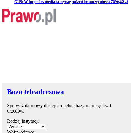
Przejdź do artykułu:
GUS: W lutym br. mediana wynagrodzeń brutto wyniosła 7690,82 zł
Baza teleadresowa
Sprawdź darmowy dostęp do pełnej bazy m.in. sądów i
urzędów.
Rodzaj instytucji:
Województwo: