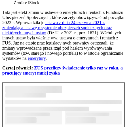
Źródło: iStock
Taki jest efekt zmian w ustawie o emeryturach i rentach z Funduszu
Ubezpieczeń Społecznych, które zaczęły obowiązywać od początku
2022 r. Wprowadziła je
ustawa z dnia 24 czerwca 2021 r.
zmieniająca ustawę o systemie ubezpieczeń społecznych oraz
niektórych innych ustaw
(Dz.U. z 2021 r., poz. 1621). Wśród tych
innych ustaw była właśnie ww. ustawa o emeryturach i rentach z
FUS. Już na etapie prac legislacyjnych prawnicy ostrzegali, że
zmiany wprowadzane przez rząd pod hasłem wyrównywania
systemów (tzw. starego i nowego portfela) to w istocie ograniczanie
wydatków na
emerytury
.
Czytaj również:
ZUS przeliczy świadczenie tylko raz w roku, a
pracujący emeryt mniej zyska