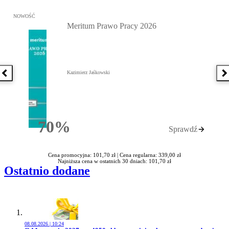
Przejdź do: Meritum Prawo Pracy 2026, Kazimierz Jaśkowski - otw
NOWOŚĆ
Meritum Prawo Pracy 2026
Kazimierz Jaśkowski
Poprzednia książka
N
70%
Sprawdź
Rabatu
Cena promocyjna: 101,70 zł |
Cena regularna: 339,00 zł
Najniższa cena w ostatnich 30 dniach: 101,70 zł
Ostatnio dodane
08.08.2026 | 10:24