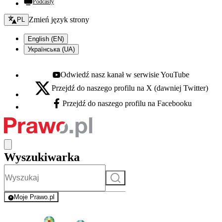
Podcasty
Zmień język - bieżący:
Zmień język strony
PL
English (EN)
Українська (UA)
Odwiedź nasz kanał w serwisie YouTube
Youtube - otwiera się w nowej karcie
Przejdź do naszego profilu na X (dawniej Twitter)
X - otwiera się w nowej karcie
Przejdź do naszego profilu na Facebooku
Facebook - otwiera się w nowej karcie
Wyszukiwarka
Szukaj
Moje Prawo.pl
- rejestracja i logowanie do serwisu