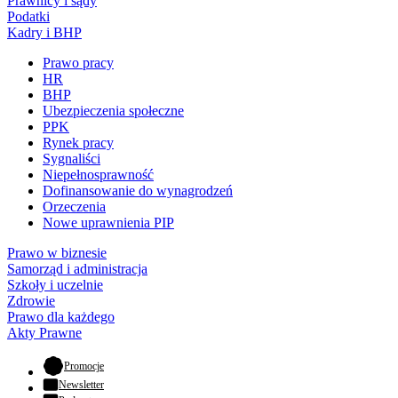
Prawnicy i sądy
Podatki
Kadry i BHP
Prawo pracy
HR
BHP
Ubezpieczenia społeczne
PPK
Rynek pracy
Sygnaliści
Niepełnosprawność
Dofinansowanie do wynagrodzeń
Orzeczenia
Nowe uprawnienia PIP
Prawo w biznesie
Samorząd i administracja
Szkoły i uczelnie
Zdrowie
Prawo dla każdego
Akty Prawne
- otwiera się w nowej karcie
Promocje
Newsletter