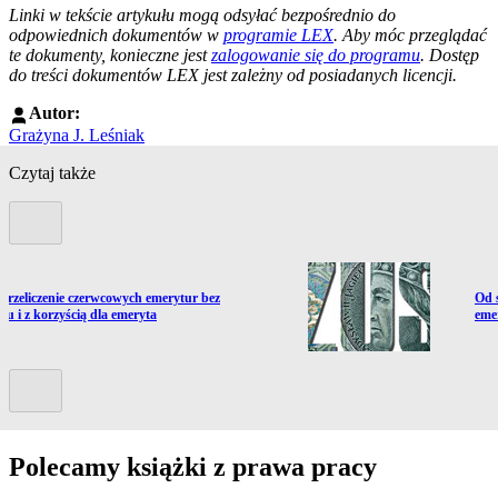
Linki w tekście artykułu mogą odsyłać bezpośrednio do
odpowiednich dokumentów w
programie LEX
. Aby móc przeglądać
te dokumenty, konieczne jest
zalogowanie się do programu
. Dostęp
do treści dokumentów LEX jest zależny od posiadanych licencji.
Autor:
Grażyna J. Leśniak
Czytaj także
Poprzedni slide
ź do artykułu:
Prze
Przeliczenie czerwcowych emerytur bez
Od 
ku i z korzyścią dla emeryta
eme
Kolejny slide
Polecamy książki z prawa pracy