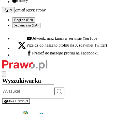
Podcasty
Zmień język - bieżący:
Zmień język strony
PL
English (EN)
Українська (UA)
Odwiedź nasz kanał w serwisie YouTube
Youtube - otwiera się w nowej karcie
Przejdź do naszego profilu na X (dawniej Twitter)
X - otwiera się w nowej karcie
Przejdź do naszego profilu na Facebooku
Facebook - otwiera się w nowej karcie
Wyszukiwarka
Szukaj
Moje Prawo.pl
- rejestracja i logowanie do serwisu