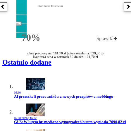
Kazimierz Jaśkowski
Poprzednia książka
N
70%
Sprawdź
Rabatu
Cena promocyjna: 101,70 zł |
Cena regularna: 339,00 zł
Najniższa cena w ostatnich 30 dniach: 101,70 zł
Ostatnio dodane
05:30
Przejdź do artykułu:
AI przeszkoli pracowników z nowych przepisów o mobbingu
05.08.2026 | 16:02
Przejdź do artykułu:
GUS: W lutym br. mediana wynagrodzeń brutto wyniosła 7690,82 zł