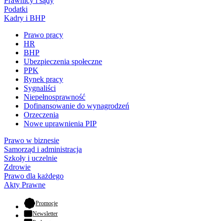
Prawnicy i sądy
Podatki
Kadry i BHP
Prawo pracy
HR
BHP
Ubezpieczenia społeczne
PPK
Rynek pracy
Sygnaliści
Niepełnosprawność
Dofinansowanie do wynagrodzeń
Orzeczenia
Nowe uprawnienia PIP
Prawo w biznesie
Samorząd i administracja
Szkoły i uczelnie
Zdrowie
Prawo dla każdego
Akty Prawne
- otwiera się w nowej karcie
Promocje
Newsletter