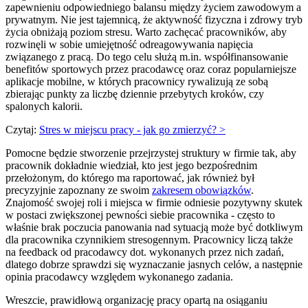
zapewnieniu odpowiedniego balansu między życiem zawodowym a
prywatnym. Nie jest tajemnicą, że aktywność fizyczna i zdrowy tryb
życia obniżają poziom stresu. Warto zachęcać pracowników, aby
rozwinęli w sobie umiejętność odreagowywania napięcia
związanego z pracą. Do tego celu służą m.in. współfinansowanie
benefitów sportowych przez pracodawcę oraz coraz popularniejsze
aplikacje mobilne, w których pracownicy rywalizują ze sobą
zbierając punkty za liczbę dziennie przebytych kroków, czy
spalonych kalorii.
Czytaj:
Stres w miejscu pracy - jak go zmierzyć? >
Pomocne będzie stworzenie przejrzystej struktury w firmie tak, aby
pracownik dokładnie wiedział, kto jest jego bezpośrednim
przełożonym, do którego ma raportować, jak również był
precyzyjnie zapoznany ze swoim
zakresem obowiązków
.
Znajomość swojej roli i miejsca w firmie odniesie pozytywny skutek
w postaci zwiększonej pewności siebie pracownika - często to
właśnie brak poczucia panowania nad sytuacją może być dotkliwym
dla pracownika czynnikiem stresogennym. Pracownicy liczą także
na feedback od pracodawcy dot. wykonanych przez nich zadań,
dlatego dobrze sprawdzi się wyznaczanie jasnych celów, a następnie
opinia pracodawcy względem wykonanego zadania.
Wreszcie, prawidłową organizację pracy opartą na osiąganiu