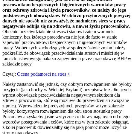
pracownikom bezpiecznych i higienicznych warunków pracy
oraz ochrony zdrowia i życia pracowników, co należy do jego
podstawowych obowiązków. W obliczu przytoczonych powyżej
danych nie sposób nie zauważyć, że nadmierny stres w pracy
negatywnie odbija się na zdrowiu, a nawet życiu pracowników.
Obecnie przeciwdziałanie stresowi stanowi zatem warunek
konieczny, bez którego pracodawca nie jest de facto w stanie
zapewnić pracownikowi bezpiecznych i higienicznych warunków
pracy. Wobec tych zachodzących w społeczeństwie zmian należy
podkreślić, że obowiązek przeciwdziałania stresowi mieści się w
ramach ustawowego nakazu zapewnienia przez pracodawcę BHP w
zakładzie pracy.
Czytaj:
Ocena podatności na stres >
Należy zastanowić się jednak, czy dobrym rozwiązaniem nie byłoby
przyjęcie (jak choćby w Wielkiej Brytanii) przepisów kształtujących
wprost obowiązek przeciwdziałania negatywnym skutkom dla
zdrowia pracownika, które są możliwe do przewidzenia i związane
z pracą. Wprowadzenie precyzyjnych przepisów w tym zakresie
byłoby korzystnym rozwiązaniem dla obu stron stosunku pracy.
Pracodawca zyskałby jasne wytyczne co do wymaganych od niego
wzorców postępowania i celów, które ma w tym zakresie osiągnąć,
z kolei pracownik dowiedziałby się na jaką pomoc może liczyć ze
strony pracodawcy.