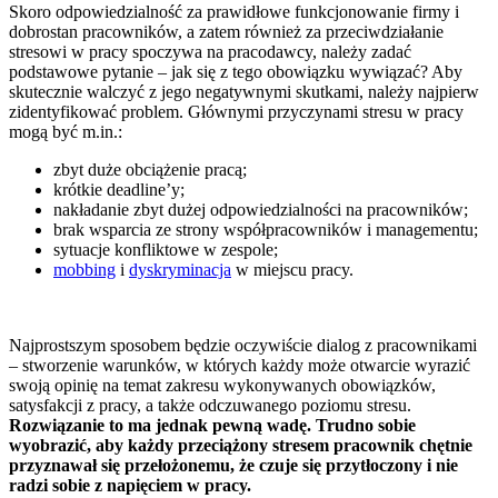
Skoro odpowiedzialność za prawidłowe funkcjonowanie firmy i
dobrostan pracowników, a zatem również za przeciwdziałanie
stresowi w pracy spoczywa na pracodawcy, należy zadać
podstawowe pytanie – jak się z tego obowiązku wywiązać? Aby
skutecznie walczyć z jego negatywnymi skutkami, należy najpierw
zidentyfikować problem. Głównymi przyczynami stresu w pracy
mogą być m.in.:
zbyt duże obciążenie pracą;
krótkie deadline’y;
nakładanie zbyt dużej odpowiedzialności na pracowników;
brak wsparcia ze strony współpracowników i managementu;
sytuacje konfliktowe w zespole;
mobbing
i
dyskryminacja
w miejscu pracy.
Najprostszym sposobem będzie oczywiście dialog z pracownikami
– stworzenie warunków, w których każdy może otwarcie wyrazić
swoją opinię na temat zakresu wykonywanych obowiązków,
satysfakcji z pracy, a także odczuwanego poziomu stresu.
Rozwiązanie to ma jednak pewną wadę. Trudno sobie
wyobrazić, aby każdy przeciążony stresem pracownik chętnie
przyznawał się przełożonemu, że czuje się przytłoczony i nie
radzi sobie z napięciem w pracy.