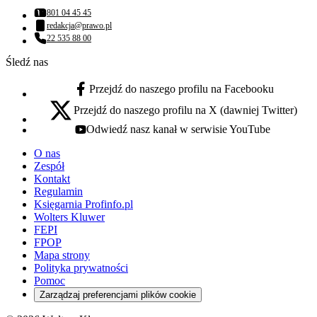
801 04 45 45
Numer telefonu:
redakcja@prawo.pl
Adres email:
22 535 88 00
Numer telefonu:
Śledź nas
Przejdź do naszego profilu na Facebooku
facebook - otwiera się w nowej karcie
Przejdź do naszego profilu na X (dawniej Twitter)
x - otwiera się w nowej karcie
Odwiedź nasz kanał w serwisie YouTube
youtube - otwiera się w nowej karcie
O nas
Zespół
Kontakt
Regulamin
Księgarnia Profinfo.pl
Wolters Kluwer
FEPI
FPOP
Mapa strony
Polityka prywatności
Pomoc
Zarządzaj preferencjami plików cookie