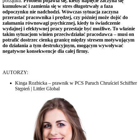
porządku.
Problem pojawia się, kiedy napięcie zaczyna się
kumulować i zamienia się w stres długotrwały a faza
odpoczynku nie nadchodzi. Wówczas sytuacja zaczyna
przerastać pracownika i prędzej, czy później może dojść do
załamania równowagi psychicznej, kiedy to świadczenie
wydajnej i efektywnej pracy przestaje być możliwe. To właśnie
takim sytuacjom winien przeciwdziałać pracodawca – musi on
potrafić dostrzec cienką granicę między stresem motywującym
do działania a tym destrukcyjnym, mogącym wywoływać
negatywne konsekwencje dla całej firmy.
AUTORZY:
Kinga Rozbicka – prawnik w PCS Paruch Chruściel Schiffter
Stępień | Littler Global