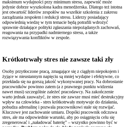
maksimum wydajności przy minimum stresu, zapewnić może
jedynie dobrze wyszkolona kadra menedżerska. Dlatego też istotna
jest otwartość liderów zespołów na wszelkie szkolenia z zakresu
zarządzania zespołem i redukcji stresu. Liderzy posiadający
odpowiednią wiedzę w tym temacie będą potrafili wdrożyć
sprawnie działające polityki zgłaszania niepożądanych zachowań,
reagowania na przypadki nadmiernego stresu, a także
rozwiązywania konfliktów w zespole.
Krótkotrwały stres nie zawsze taki zły
Osoby przytłoczone pracą, zmagające się z ciągłym niepokojem i
żyjące w nieustannym napięciu są mniej wydajne i efektywne, co
przekłada się na gorszą jakość wykonywanej pracy. Na dobrostanie
pracowników powinno zatem (a z prawnego punktu widzenia
nawet musi) szczególnie zależeć pracodawcy. Na zakończenie
warto jednak zauważyć, że stres nie zawsze musi mieć destrukcyjny
wpływ na człowieka - stres krótkotrwały motywuje do działania,
pobudza adrenalinę i pozwala pracownikowi stale się rozwijać.
Kluczowe jest zachowanie umiaru. Dopóki pracownik odczuwa
stres, ale ma odpowiednie warunki, aby po osiągnięciu celu się
zregenerować i „naładować baterię” – wszystko powinno być w