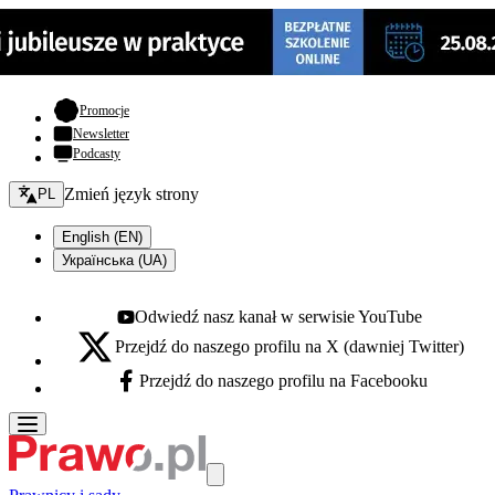
- otwiera się w nowej karcie
Promocje
Newsletter
Podcasty
Zmień język - bieżący:
Zmień język strony
PL
English (EN)
Українська (UA)
Odwiedź nasz kanał w serwisie YouTube
Youtube - otwiera się w nowej karcie
Przejdź do naszego profilu na X (dawniej Twitter)
X - otwiera się w nowej karcie
Przejdź do naszego profilu na Facebooku
Facebook - otwiera się w nowej karcie