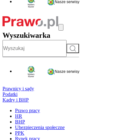
Nasze serwisy
Wyszukiwarka
Szukaj
Nasze serwisy
Prawnicy i sądy
Podatki
Kadry i BHP
Prawo pracy
HR
BHP
Ubezpieczenia społeczne
PPK
Rynek pracy