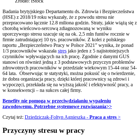
Źródło: iStock
Badania brytyjskiego Departamentu ds. Zdrowia i Bezpieczeństwa
(HSE) z 2018/19 roku wykazały, że z powodu stresu nie
przepracowano łącznie 12.8 miliona godzin. Straty, jakie wiążą się z
chorobą wieńcowo-sercową zdiagnozowaną w wyniku
uporczywego stresu szacuje się na ok. 2,5 mln funtów rocznie w
firmie zatrudniającej 10 tys. pracowników. Z kolei z polskiego
raportu „Bezpieczeństwo Pracy w Polsce 2021” wynika, że ponad
1/3 pracowników wskazała
stres
jako jeden z 5 najistotniejszych
czynników wpływających na ich pracę. Zgodnie z danymi GUS
stanowi on również jedną z 3 podstawowych przyczyn problemów
zdrowotnych pracowników w przedziale wiekowym 15-44 oraz 54-
64 lata. Obserwując te statystyki, można pokusić się o twierdzenie,
że dobra organizacja pracy, dzięki której pracownicy są zdrowi i
wypoczęci, przekłada się na wyższą jakość i efektywność pracy, a
w konsekwencji – na sukces całej firmy.
Benefity nie pomogą w przeciwdziałaniu wypaleniu
zawodowemu. Potrzebne systemowe rozwiązania>>
Czytaj też:
Dziedziczak-Foltyn Agnieszka -
Praca a stres
>
Przyczyny stresu w pracy