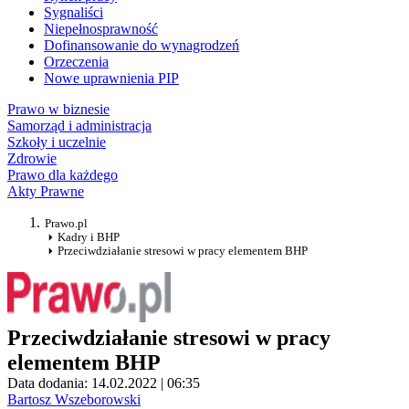
Sygnaliści
Niepełnosprawność
Dofinansowanie do wynagrodzeń
Orzeczenia
Nowe uprawnienia PIP
Prawo w biznesie
Samorząd i administracja
Szkoły i uczelnie
Zdrowie
Prawo dla każdego
Akty Prawne
Prawo.pl
Kadry i BHP
Przeciwdziałanie stresowi w pracy elementem BHP
Przeciwdziałanie stresowi w pracy
elementem BHP
Data dodania: 14.02.2022 | 06:35
Bartosz Wszeborowski