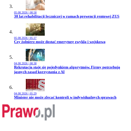
05.08.2026 | 08:58
Przejdź do artykułu:
30 lat rehabilitacji leczniczej w ramach prewencji rentowej ZUS
05.08.2026 | 05:27
Przejdź do artykułu:
Czy żołnierz może dostać emeryturę zwykłą i wojskową
04.08.2026 | 08:38
Przejdź do artykułu:
Rekrutacja staje się pojedynkiem algorytmów. Firmy potrzebują
jasnych zasad korzystania z AI
04.08.2026 | 05:29
Przejdź do artykułu:
Minister nie może zlecać kontroli w indywidualnych sprawach