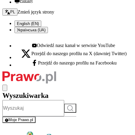
Podcasty
Zmień język - bieżący:
Zmień język strony
PL
English (EN)
Українська (UA)
Odwiedź nasz kanał w serwisie YouTube
Youtube - otwiera się w nowej karcie
Przejdź do naszego profilu na X (dawniej Twitter)
X - otwiera się w nowej karcie
Przejdź do naszego profilu na Facebooku
Facebook - otwiera się w nowej karcie
Wyszukiwarka
Szukaj
Moje Prawo.pl
- rejestracja i logowanie do serwisu