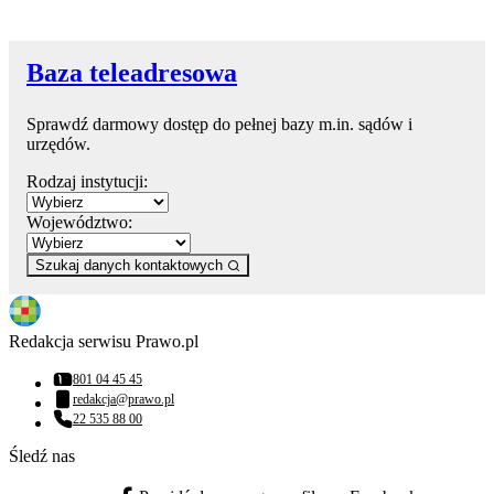
Baza teleadresowa
Sprawdź darmowy dostęp do pełnej bazy m.in. sądów i
urzędów.
Rodzaj instytucji:
Województwo:
Szukaj danych kontaktowych
Redakcja serwisu Prawo.pl
801 04 45 45
Numer telefonu:
redakcja@prawo.pl
Adres email:
22 535 88 00
Numer telefonu:
Śledź nas