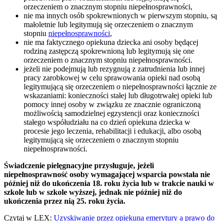
orzeczeniem o znacznym stopniu niepełnosprawności,
nie ma innych osób spokrewnionych w pierwszym stopniu, są
małoletnie lub legitymują się orzeczeniem o znacznym
stopniu
niepełnosprawności
,
nie ma faktycznego opiekuna dziecka ani osoby będącej
rodziną zastępczą spokrewnioną lub legitymują się one
orzeczeniem o znacznym stopniu niepełnosprawności.
jeżeli nie podejmują lub rezygnują z zatrudnienia lub innej
pracy zarobkowej w celu sprawowania opieki nad osobą
legitymującą się orzeczeniem o niepełnosprawności łącznie ze
wskazaniami: konieczności stałej lub długotrwałej opieki lub
pomocy innej osoby w związku ze znacznie ograniczoną
możliwością samodzielnej egzystencji oraz konieczności
stałego współudziału na co dzień opiekuna dziecka w
procesie jego leczenia, rehabilitacji i edukacji, albo osobą
legitymującą się orzeczeniem o znacznym stopniu
niepełnosprawności.
Świadczenie pielęgnacyjne przysługuje, jeżeli
niepełnosprawność osoby wymagającej wsparcia powstała nie
później niż do ukończenia 18. roku życia lub w trakcie nauki w
szkole lub w szkole wyższej, jednak nie później niż do
ukończenia przez nią 25. roku życia.
Czytaj w LEX:
Uzyskiwanie przez opiekuna emerytury a prawo do