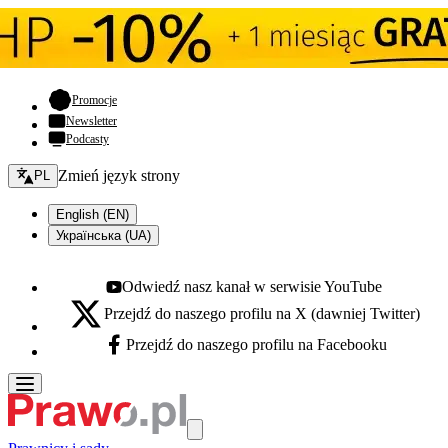
- otwiera się w nowej karcie
Promocje
Newsletter
Podcasty
Zmień język - bieżący:
Zmień język strony
PL
English (EN)
Українська (UA)
Odwiedź nasz kanał w serwisie YouTube
Youtube - otwiera się w nowej karcie
Przejdź do naszego profilu na X (dawniej Twitter)
X - otwiera się w nowej karcie
Przejdź do naszego profilu na Facebooku
Facebook - otwiera się w nowej karcie