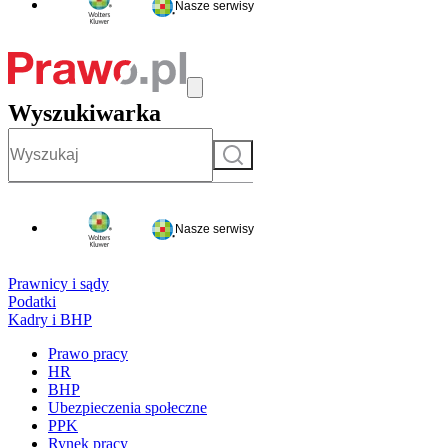
Nasze serwisy
Wyszukiwarka
Szukaj
Nasze serwisy
Prawnicy i sądy
Podatki
Kadry i BHP
Prawo pracy
HR
BHP
Ubezpieczenia społeczne
PPK
Rynek pracy