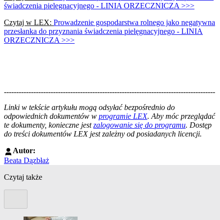
świadczenia pielęgnacyjnego - LINIA ORZECZNICZA >>>
Czytaj w LEX:
Prowadzenie gospodarstwa rolnego jako negatywna
przesłanka do przyznania świadczenia pielęgnacyjnego - LINIA
ORZECZNICZA >>>
--------------------------------------------------------------------------------------
--------------------------------------------------------
Linki w tekście artykułu mogą odsyłać bezpośrednio do
odpowiednich dokumentów w
programie LEX
. Aby móc przeglądać
te dokumenty, konieczne jest
zalogowanie się do programu
. Dostęp
do treści dokumentów LEX jest zależny od posiadanych licencji.
Autor:
Beata Dązbłaż
Czytaj także
Poprzedni slide