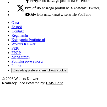
Przejdź do naszego profilu na Facebooku
facebook - otwiera się w nowej karcie
Przejdź do naszego profilu na X (dawniej Twitter)
x - otwiera się w nowej karcie
Odwiedź nasz kanał w serwisie YouTube
youtube - otwiera się w nowej karcie
O nas
Zespół
Kontakt
Regulamin
Księgarnia Profinfo.pl
Wolters Kluwer
FEPI
FPOP
Mapa strony
Polityka prywatności
Pomoc
Zarządzaj preferencjami plików cookie
© 2026 Wolters Kluwer
Realizacja Ideo Powered by:
CMS Edito