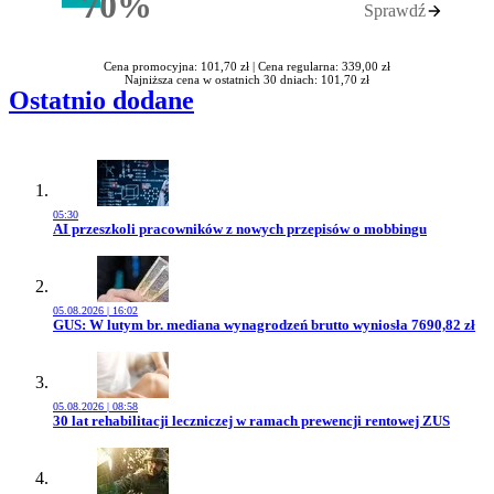
70%
Sprawdź
Rabatu
Cena promocyjna: 101,70 zł |
Cena regularna: 339,00 zł
Najniższa cena w ostatnich 30 dniach: 101,70 zł
Ostatnio dodane
05:30
Przejdź do artykułu:
AI przeszkoli pracowników z nowych przepisów o mobbingu
05.08.2026 | 16:02
Przejdź do artykułu:
GUS: W lutym br. mediana wynagrodzeń brutto wyniosła 7690,82 zł
05.08.2026 | 08:58
Przejdź do artykułu:
30 lat rehabilitacji leczniczej w ramach prewencji rentowej ZUS