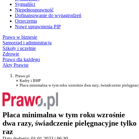
Sygnaliści
Niepełnosprawność
Dofinansowanie do wynagrodzeń
Orzeczenia
Nowe uprawnienia PIP
Prawo w biznesie
Samorząd i administracja
Szkoły i uczelnie
Zdrowie
Prawo dla każdego
Akty Prawne
Prawo.pl
Kadry i BHP
Płaca minimalna w tym roku wzrośnie dwa razy, świadczenie pielęgnacy
Płaca minimalna w tym roku wzrośnie
dwa razy, świadczenie pielęgnacyjne tylko
raz
Data dodania: 01.01.2023 | 06:30