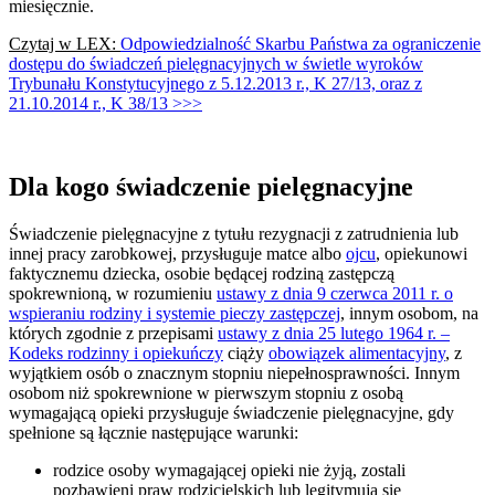
miesięcznie.
Czytaj w LEX:
Odpowiedzialność Skarbu Państwa za ograniczenie
dostępu do świadczeń pielęgnacyjnych w świetle wyroków
Trybunału Konstytucyjnego z 5.12.2013 r., K 27/13, oraz z
21.10.2014 r., K 38/13 >>>
Dla kogo świadczenie pielęgnacyjne
Świadczenie pielęgnacyjne z tytułu rezygnacji z zatrudnienia lub
innej pracy zarobkowej, przysługuje matce albo
ojcu
, opiekunowi
faktycznemu dziecka, osobie będącej rodziną zastępczą
spokrewnioną, w rozumieniu
ustawy z dnia 9 czerwca 2011 r. o
wspieraniu rodziny i systemie pieczy zastępczej
, innym osobom, na
których zgodnie z przepisami
ustawy z dnia 25 lutego 1964 r. –
Kodeks rodzinny i opiekuńczy
ciąży
obowiązek alimentacyjny
, z
wyjątkiem osób o znacznym stopniu niepełnosprawności. Innym
osobom niż spokrewnione w pierwszym stopniu z osobą
wymagającą opieki przysługuje świadczenie pielęgnacyjne, gdy
spełnione są łącznie następujące warunki:
rodzice osoby wymagającej opieki nie żyją, zostali
pozbawieni praw rodzicielskich lub legitymują się