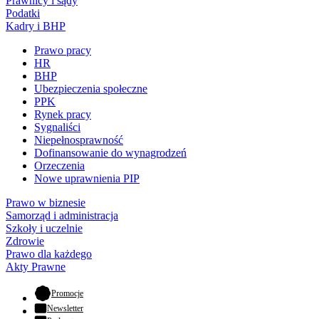
Prawnicy i sądy
Podatki
Kadry i BHP
Prawo pracy
HR
BHP
Ubezpieczenia społeczne
PPK
Rynek pracy
Sygnaliści
Niepełnosprawność
Dofinansowanie do wynagrodzeń
Orzeczenia
Nowe uprawnienia PIP
Prawo w biznesie
Samorząd i administracja
Szkoły i uczelnie
Zdrowie
Prawo dla każdego
Akty Prawne
- otwiera się w nowej karcie
Promocje
Newsletter