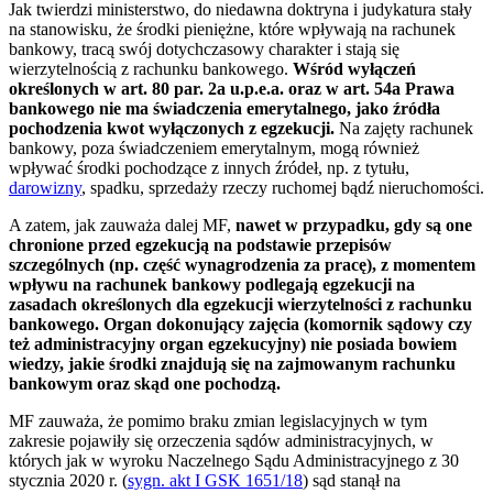
Jak twierdzi ministerstwo, do niedawna doktryna i judykatura stały
na stanowisku, że środki pieniężne, które wpływają na rachunek
bankowy, tracą swój dotychczasowy charakter i stają się
wierzytelnością z rachunku bankowego.
Wśród wyłączeń
określonych w art. 80 par. 2a u.p.e.a. oraz w art. 54a Prawa
bankowego nie ma świadczenia emerytalnego, jako źródła
pochodzenia kwot wyłączonych z egzekucji.
Na zajęty rachunek
bankowy, poza świadczeniem emerytalnym, mogą również
wpływać środki pochodzące z innych źródeł, np. z tytułu,
darowizny
, spadku, sprzedaży rzeczy ruchomej bądź nieruchomości.
A zatem, jak zauważa dalej MF,
nawet w przypadku, gdy są one
chronione przed egzekucją na podstawie przepisów
szczególnych (np. część wynagrodzenia za pracę), z momentem
wpływu na rachunek bankowy podlegają egzekucji na
zasadach określonych dla egzekucji wierzytelności z rachunku
bankowego. Organ dokonujący zajęcia (komornik sądowy czy
też administracyjny organ egzekucyjny) nie posiada bowiem
wiedzy, jakie środki znajdują się na zajmowanym rachunku
bankowym oraz skąd one pochodzą.
MF zauważa, że pomimo braku zmian legislacyjnych w tym
zakresie pojawiły się orzeczenia sądów administracyjnych, w
których jak w wyroku Naczelnego Sądu Administracyjnego z 30
stycznia 2020 r. (
sygn. akt I GSK 1651/18
) sąd stanął na