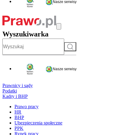
Nasze serwisy
Wyszukiwarka
Szukaj
Nasze serwisy
Prawnicy i sądy
Podatki
Kadry i BHP
Prawo pracy
HR
BHP
Ubezpieczenia społeczne
PPK
Rynek pracy