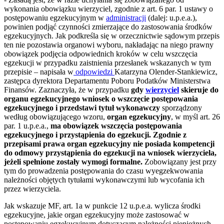
wykonania obowiązku wierzyciel, zgodnie z art. 6 par. 1 ustawy o
postępowaniu egzekucyjnym w
administracji
(dalej: u.p.e.a.),
powinien podjąć czynności zmierzające do zastosowania środków
egzekucyjnych. Jak podkreśla się w orzecznictwie sądowym przepis
ten nie pozostawia organowi wyboru, nakładając na niego prawny
obowiązek podjęcia odpowiednich kroków w celu wszczęcia
egzekucji w przypadku zaistnienia przesłanek wskazanych w tym
przepisie – napisała w
odpowiedzi
Katarzyna Olender-Stankiewicz,
zastępca dyrektora Departamentu Poboru Podatków Ministerstwa
Finansów. Zaznaczyła, że w przypadku
gdy
wierzyciel
skieruje do
organu egzekucyjnego wniosek o wszczęcie postępowania
egzekucyjnego i przedstawi tytuł wykonawczy
sporządzony
według obowiązującego wzoru,
organ egzekucyjny
, w myśl art. 26
par. 1 u.p.e.a.,
ma obowiązek wszczęcia postępowania
egzekucyjnego i przystąpienia do egzekucji.
Zgodnie z
przepisami prawa organ egzekucyjny nie posiada kompetencji
do odmowy przystąpienia do egzekucji na wniosek wierzyciela,
jeżeli spełnione zostały wymogi formalne.
Zobowiązany jest przy
tym do prowadzenia postępowania do czasu wyegzekwowania
należności objętych tytułami wykonawczymi lub wycofania ich
przez wierzyciela.
Jak wskazuje MF, art. 1a w punkcie 12 u.p.e.a. wylicza środki
egzekucyjne, jakie organ egzekucyjny może zastosować w
postępowaniu egzekucyjnym dotyczącym należności pieniężnych.