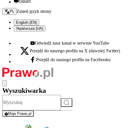
Podcasty
Zmień język - bieżący:
Zmień język strony
PL
English (EN)
Українська (UA)
Odwiedź nasz kanał w serwisie YouTube
Youtube - otwiera się w nowej karcie
Przejdź do naszego profilu na X (dawniej Twitter)
X - otwiera się w nowej karcie
Przejdź do naszego profilu na Facebooku
Facebook - otwiera się w nowej karcie
Wyszukiwarka
Szukaj
Moje Prawo.pl
- rejestracja i logowanie do serwisu