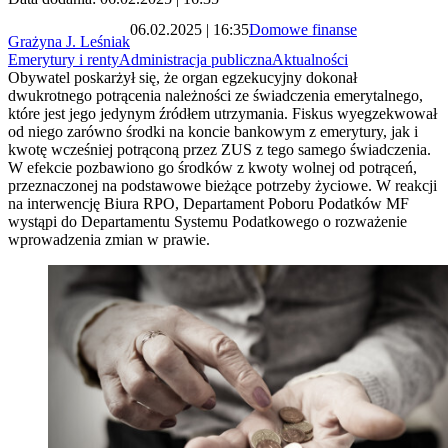
06.02.2025 | 16:35
Domowe finanse
Grażyna J. Leśniak
Emerytury i renty
Administracja publiczna
Aktualności
Obywatel poskarżył się, że organ egzekucyjny dokonał
dwukrotnego potrącenia należności ze świadczenia emerytalnego,
które jest jego jedynym źródłem utrzymania. Fiskus wyegzekwował
od niego zarówno środki na koncie bankowym z emerytury, jak i
kwotę wcześniej potrąconą przez ZUS z tego samego świadczenia.
W efekcie pozbawiono go środków z kwoty wolnej od potrąceń,
przeznaczonej na podstawowe bieżące potrzeby życiowe. W reakcji
na interwencję Biura RPO, Departament Poboru Podatków MF
wystąpi do Departamentu Systemu Podatkowego o rozważenie
wprowadzenia zmian w prawie.