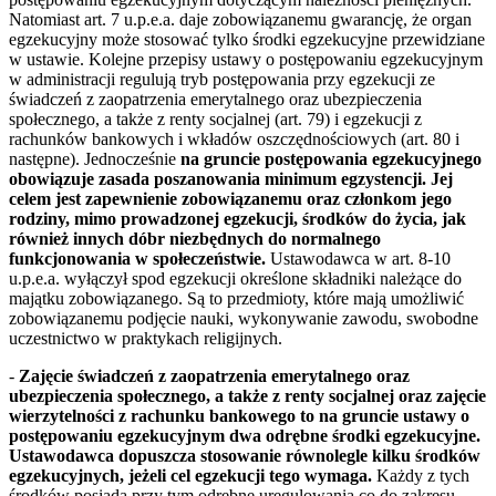
Natomiast art. 7 u.p.e.a. daje zobowiązanemu gwarancję, że organ
egzekucyjny może stosować tylko środki egzekucyjne przewidziane
w ustawie. Kolejne przepisy ustawy o postępowaniu egzekucyjnym
w administracji regulują tryb postępowania przy egzekucji ze
świadczeń z zaopatrzenia emerytalnego oraz ubezpieczenia
społecznego, a także z renty socjalnej (art. 79) i egzekucji z
rachunków bankowych i wkładów oszczędnościowych (art. 80 i
następne). Jednocześnie
na gruncie postępowania egzekucyjnego
obowiązuje zasada poszanowania minimum egzystencji. Jej
celem jest zapewnienie zobowiązanemu oraz członkom jego
rodziny, mimo prowadzonej egzekucji, środków do życia, jak
również innych dóbr niezbędnych do normalnego
funkcjonowania w społeczeństwie.
Ustawodawca w art. 8-10
u.p.e.a. wyłączył spod egzekucji określone składniki należące do
majątku zobowiązanego. Są to przedmioty, które mają umożliwić
zobowiązanemu podjęcie nauki, wykonywanie zawodu, swobodne
uczestnictwo w praktykach religijnych.
-
Zajęcie świadczeń z zaopatrzenia emerytalnego oraz
ubezpieczenia społecznego, a także z renty socjalnej oraz zajęcie
wierzytelności z rachunku bankowego to na gruncie ustawy o
postępowaniu egzekucyjnym dwa odrębne środki egzekucyjne.
Ustawodawca dopuszcza stosowanie równolegle kilku środków
egzekucyjnych, jeżeli cel egzekucji tego wymaga.
Każdy z tych
środków posiada przy tym odrębne uregulowania co do zakresu