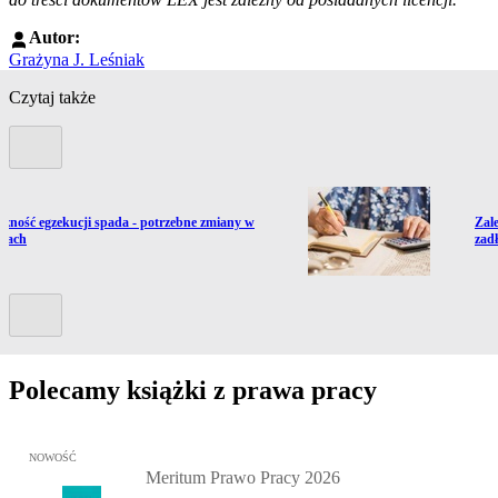
Autor:
Grażyna J. Leśniak
Czytaj także
Poprzedni slide
ź do artykułu:
Prze
czność egzekucji spada - potrzebne zmiany w
Zale
isach
zadł
Kolejny slide
Polecamy książki z prawa pracy
Przejdź do: Meritum Prawo Pracy 2026, Kazimierz Jaśkowski - otw
NOWOŚĆ
Meritum Prawo Pracy 2026