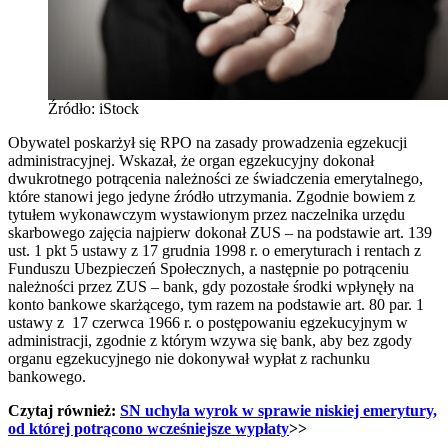
Źródło: iStock
Obywatel poskarżył się RPO na zasady prowadzenia egzekucji
administracyjnej. Wskazał, że organ egzekucyjny dokonał
dwukrotnego potrącenia należności ze świadczenia emerytalnego,
które stanowi jego jedyne źródło utrzymania. Zgodnie bowiem z
tytułem wykonawczym wystawionym przez naczelnika urzędu
skarbowego zajęcia najpierw dokonał ZUS – na podstawie art. 139
ust. 1 pkt 5 ustawy z 17 grudnia 1998 r. o emeryturach i rentach z
Funduszu Ubezpieczeń Społecznych, a następnie po potrąceniu
należności przez ZUS – bank, gdy pozostałe środki wpłynęły na
konto bankowe skarżącego, tym razem na podstawie art. 80 par. 1
ustawy z 17 czerwca 1966 r. o postępowaniu egzekucyjnym w
administracji, zgodnie z którym wzywa się bank, aby bez zgody
organu egzekucyjnego nie dokonywał wypłat z rachunku
bankowego.
Czytaj również:
SN uchyla wyrok w sprawie niskiej emerytury,
od której potrącono wcześniejsze wypłaty
>>