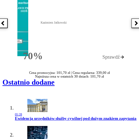
Kazimierz Jaśkowski
Poprzednia książka
N
70%
Sprawdź
Rabatu
Cena promocyjna: 101,70 zł |
Cena regularna: 339,00 zł
Najniższa cena w ostatnich 30 dniach: 101,70 zł
Ostatnio dodane
05:28
Przejdź do artykułu:
Ewidencja urzędników służby cywilnej pod dużym znakiem zapytania