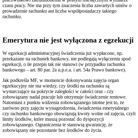
czasu pracy. Nie ma przy tym znaczenia liczba zawartych umów o
prowadzenie rachunku ani liczba współposiadaczy takiego
rachunku.
Emerytura nie jest wyłączona z egzekucji
W egzekucji administracyjnej świadczenia już wypłacone, np.
przekazane na rachunek bankowy, nie podlegają wyłączeniu spod
egzekucji, o ile przepis tak nie stanowi (w przypadku rachunku
bankowego – art. 80 par. 2a u.p.e.a. i art. 54a Prawo bankowe).
Jak podkreśla MF, w momencie dokonywania zajęcia organ
egzekucyjny nie ma wiedzy, czy środki na rachunku są
wystarczające na pokrycie zaległości w całości oraz - czy
zobowiązany nadal pracuje lub otrzymuje świadczenie rentowe.
Natomiast z punktu widzenia zobowiązanego istotne jest to, że
zarówno przy zajęciu wynagrodzenia, świadczenia emerytalnego
czy rachunku bankowego obowiązują kwoty wolne od zajęcia, czyli
limity środków, które muszą pozostać do dyspozycji
zobowiązanego. Ograniczenia te stanowią gwarancję, że
zobowiązany nie pozostanie bez środków do życia.