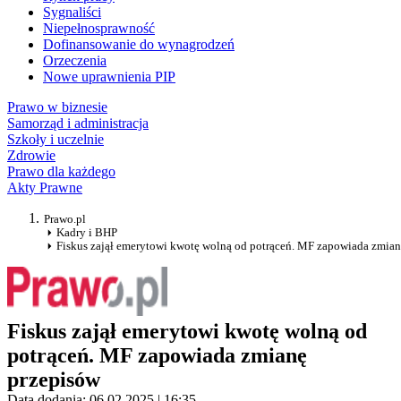
Sygnaliści
Niepełnosprawność
Dofinansowanie do wynagrodzeń
Orzeczenia
Nowe uprawnienia PIP
Prawo w biznesie
Samorząd i administracja
Szkoły i uczelnie
Zdrowie
Prawo dla każdego
Akty Prawne
Prawo.pl
Kadry i BHP
Fiskus zajął emerytowi kwotę wolną od potrąceń. MF zapowiada zmian
Fiskus zajął emerytowi kwotę wolną od
potrąceń. MF zapowiada zmianę
przepisów
Data dodania: 06.02.2025 | 16:35