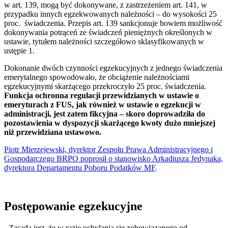
w art. 139, mogą być dokonywane, z zastrzeżeniem art. 141, w
przypadku innych egzekwowanych należności – do wysokości 25
proc. świadczenia. Przepis art. 139 sankcjonuje bowiem możliwość
dokonywania potrąceń ze świadczeń pieniężnych określonych w
ustawie, tytułem należności szczegółowo sklasyfikowanych w
ustępie 1.
Dokonanie dwóch czynności egzekucyjnych z jednego świadczenia
emerytalnego spowodowało, że obciążenie należnościami
egzekucyjnymi skarżącego przekroczyło 25 proc. świadczenia.
Funkcja ochronna regulacji przewidzianych w ustawie o
emeryturach z FUS, jak również w ustawie o egzekucji w
administracji, jest zatem fikcyjna – skoro doprowadziła do
pozostawienia w dyspozycji skarżącego kwoty dużo mniejszej
niż przewidziana ustawowo.
Piotr Mierzejewski, dyrektor Zespołu Prawa Administracyjnego i
Gospodarczego BRPO poprosił o stanowisko Arkadiusza Jedynaka,
dyrektora Departamentu Poboru Podatków MF
.
Postępowanie egzekucyjne
- Zasadą jest, że w razie uchylania się zobowiązanego od