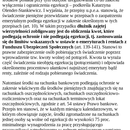
wyłączenia i ograniczenia egzekucji – podkreśla Katarzyna
Olender-Stankiewicz. I wyjaśnia, że przepisy u.p.e.a. stanowią, że
świadczenie pieniężne przewidziane w przepisach o zaopatrzeniu
emerytalnym podlega egzekucji w zakresie określonym w tych
przepisach (art. 10). W takim przypadku
dłużnik zajętej
wierzytelności zobligowany jest do obliczenia kwot, które
podlegają ochronie i nie podlegają egzekucji, tj. zastosowania
się do limitów wskazanych w ustawie o emeryturach i rentach z
Funduszu Ubezpieczeń Społecznych
(art. 139-141). Stanowi to
prawne zabezpieczenie osób pobierających świadczenie poprzez
wprowadzenie tzw. kwoty wolnej od potrąceń. Kwota ta wyraża
część świadczenia nieobjętą egzekucją (potrąceniami) i odpowiada
określonemu procentowo ułamkowi najniższej emerytury bądź
renty, zależnie od rodzaju pobieranego świadczenia.
Natomiast środki na rachunku bankowym podlegają ochronie w
zakresie właściwym dla środków pieniężnych znajdujących się na
rachunkach oszczędnościowych, rachunkach oszczędnościowo-
rozliczeniowych oraz na rachunkach terminowych lokat
oszczędnościowych, zgodnie z art. 54 ustawy Prawo bankowe.
Przepis ten stanowi, że w każdym miesiącu kalendarzowym, w
którym obowiązuje zajęcie, środki zgromadzone na rachunkach
jednej osoby są wolne od egzekucji do wysokości 75 proc.
minimalnego wynagrodzenia za pracę przysługującego
pracownikowi zatrudnionemu w pełnym miesięcznym wymiarze