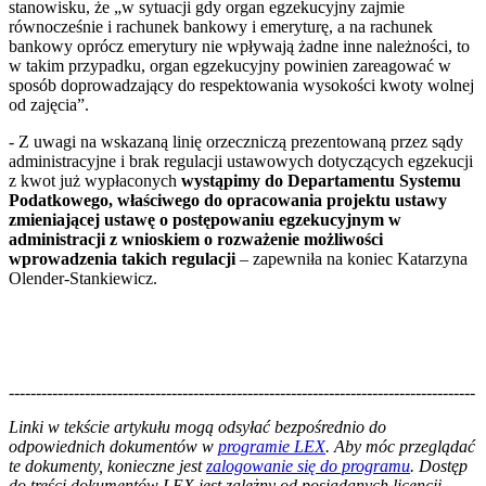
stanowisku, że „w sytuacji gdy organ egzekucyjny zajmie
równocześnie i rachunek bankowy i emeryturę, a na rachunek
bankowy oprócz emerytury nie wpływają żadne inne należności, to
w takim przypadku, organ egzekucyjny powinien zareagować w
sposób doprowadzający do respektowania wysokości kwoty wolnej
od zajęcia”.
- Z uwagi na wskazaną linię orzeczniczą prezentowaną przez sądy
administracyjne i brak regulacji ustawowych dotyczących egzekucji
z kwot już wypłaconych
wystąpimy do Departamentu Systemu
Podatkowego, właściwego do opracowania projektu ustawy
zmieniającej ustawę o postępowaniu egzekucyjnym w
administracji z wnioskiem o rozważenie możliwości
wprowadzenia takich regulacji
– zapewniła na koniec Katarzyna
Olender-Stankiewicz.
--------------------------------------------------------------------------------------
--------------------------------------------------------
Linki w tekście artykułu mogą odsyłać bezpośrednio do
odpowiednich dokumentów w
programie LEX
. Aby móc przeglądać
te dokumenty, konieczne jest
zalogowanie się do programu
. Dostęp
do treści dokumentów LEX jest zależny od posiadanych licencji.