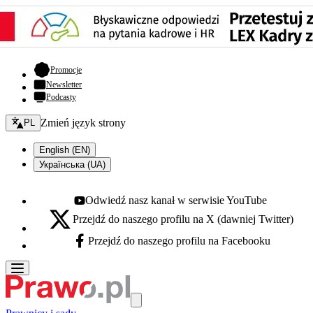
- otwiera się w nowej karcie
Promocje
Newsletter
Podcasty
Zmień język - bieżący:
Zmień język strony
PL
English (EN)
Українська (UA)
Odwiedź nasz kanał w serwisie YouTube
Youtube - otwiera się w nowej karcie
Przejdź do naszego profilu na X (dawniej Twitter)
X - otwiera się w nowej karcie
Przejdź do naszego profilu na Facebooku
Facebook - otwiera się w nowej karcie