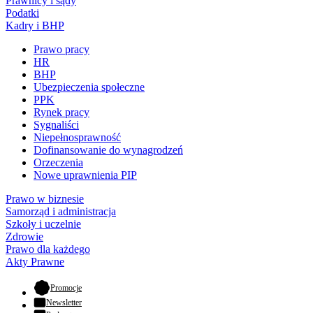
Prawnicy i sądy
Podatki
Kadry i BHP
Prawo pracy
HR
BHP
Ubezpieczenia społeczne
PPK
Rynek pracy
Sygnaliści
Niepełnosprawność
Dofinansowanie do wynagrodzeń
Orzeczenia
Nowe uprawnienia PIP
Prawo w biznesie
Samorząd i administracja
Szkoły i uczelnie
Zdrowie
Prawo dla każdego
Akty Prawne
- otwiera się w nowej karcie
Promocje
Newsletter