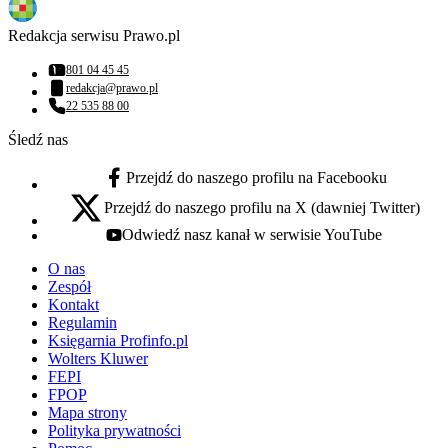
Redakcja serwisu Prawo.pl
801 04 45 45
Numer telefonu:
redakcja@prawo.pl
Adres email:
22 535 88 00
Numer telefonu:
Śledź nas
Przejdź do naszego profilu na Facebooku
facebook - otwiera się w nowej karcie
Przejdź do naszego profilu na X (dawniej Twitter)
x - otwiera się w nowej karcie
Odwiedź nasz kanał w serwisie YouTube
youtube - otwiera się w nowej karcie
O nas
Zespół
Kontakt
Regulamin
Księgarnia Profinfo.pl
Wolters Kluwer
FEPI
FPOP
Mapa strony
Polityka prywatności