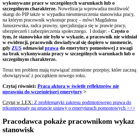
wykonywane prace w szczególnych warunkach lub o
szczególnym charakterze.
Nowelizacja wprowadza możliwość
skargi do PIP także w wypadku nieumieszczenia stanowiska pracy,
na którym pracownik wykonuje pracę – mówi Magdalena
Januszewska, radca prawny, specjalizująca się w prawie pracy,
ubezpieczeń i zabezpieczenia społecznego. I dodaje: -
Często o
tym, że stanowisko nie było w wykazie, a pracownik nie widniał
w ewidencji, pracownik dowiadywał się dopiero w momencie,
gdy
ZUS
odmawiał
prawa
do emerytury pomostowej z uwagi
na brak wykonywania pracy w szczególnych warunkach lub o
szczególnym charakterze.
Teraz ten problem mają rozwiązać zmienione przepisy, które zaczną
obowiązywać z początkiem nowego roku.
Czytaj również:
Praca aktora w świetle reflektorów nie
uprawnia do wcześniejszej emerytury
>
Czytaj w LEX:
Z problematyki zakresu podmiotowego prawa do
rekompensaty na gruncie ustawy o emeryturach pomostowych >>>
Pracodawca pokaże pracownikom wykaz
stanowisk