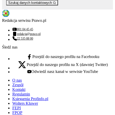
Szukaj danych kontaktowych
Redakcja serwisu Prawo.pl
801 04 45 45
Numer telefonu:
redakcja@prawo.pl
Adres email:
22 535 88 00
Numer telefonu:
Śledź nas
Przejdź do naszego profilu na Facebooku
facebook - otwiera się w nowej karcie
Przejdź do naszego profilu na X (dawniej Twitter)
x - otwiera się w nowej karcie
Odwiedź nasz kanał w serwisie YouTube
youtube - otwiera się w nowej karcie
O nas
Zespół
Kontakt
Regulamin
Księgarnia Profinfo.pl
Wolters Kluwer
FEPI
FPOP