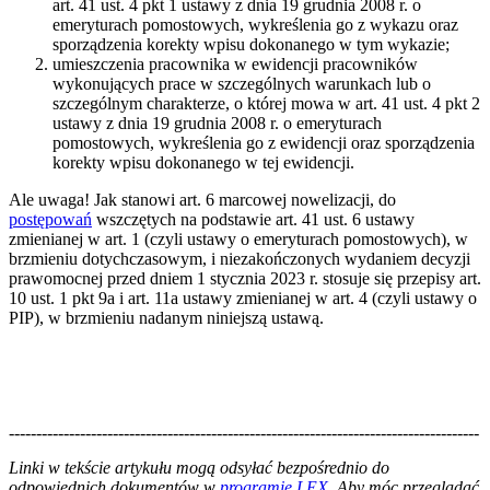
art. 41 ust. 4 pkt 1 ustawy z dnia 19 grudnia 2008 r. o
emeryturach pomostowych, wykreślenia go z wykazu oraz
sporządzenia korekty wpisu dokonanego w tym wykazie;
umieszczenia pracownika w ewidencji pracowników
wykonujących prace w szczególnych warunkach lub o
szczególnym charakterze, o której mowa w art. 41 ust. 4 pkt 2
ustawy z dnia 19 grudnia 2008 r. o emeryturach
pomostowych, wykreślenia go z ewidencji oraz sporządzenia
korekty wpisu dokonanego w tej ewidencji.
Ale uwaga! Jak stanowi art. 6 marcowej nowelizacji, do
postępowań
wszczętych na podstawie art. 41 ust. 6 ustawy
zmienianej w art. 1 (czyli ustawy o emeryturach pomostowych), w
brzmieniu dotychczasowym, i niezakończonych wydaniem decyzji
prawomocnej przed dniem 1 stycznia 2023 r. stosuje się przepisy art.
10 ust. 1 pkt 9a i art. 11a ustawy zmienianej w art. 4 (czyli ustawy o
PIP), w brzmieniu nadanym niniejszą ustawą.
--------------------------------------------------------------------------------------
--------------------------------------------------------
Linki w tekście artykułu mogą odsyłać bezpośrednio do
odpowiednich dokumentów w
programie LEX
. Aby móc przeglądać