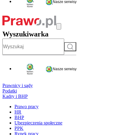
Nasze serwisy
Wyszukiwarka
Szukaj
Nasze serwisy
Prawnicy i sądy
Podatki
Kadry i BHP
Prawo pracy
HR
BHP
Ubezpieczenia społeczne
PPK
Rynek pracy