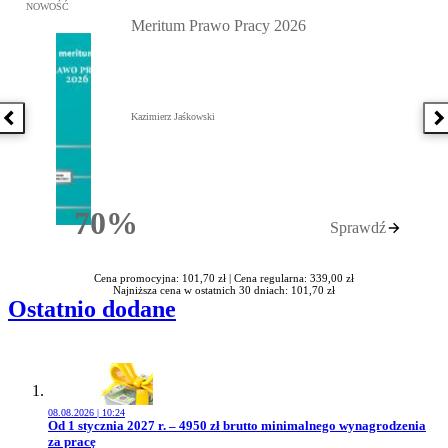
Przejdź do: Meritum Prawo Pracy 2026, Kazimierz Jaśkowski - otw
NOWOŚĆ
Meritum Prawo Pracy 2026
Kazimierz Jaśkowski
Poprzednia książka
N
70%
Sprawdź
Rabatu
Cena promocyjna: 101,70 zł |
Cena regularna: 339,00 zł
Najniższa cena w ostatnich 30 dniach: 101,70 zł
Ostatnio dodane
08.08.2026 | 10:24
Przejdź do artykułu:
Od 1 stycznia 2027 r. – 4950 zł brutto minimalnego wynagrodzenia
za pracę