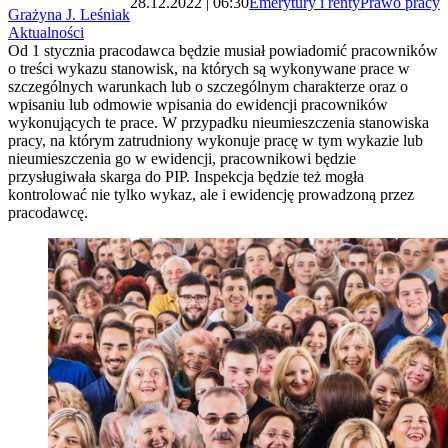
28.12.2022 | 06:30
Emerytury i renty
Prawo pracy
Grażyna J. Leśniak
Aktualności
Od 1 stycznia pracodawca będzie musiał powiadomić pracowników
o treści wykazu stanowisk, na których są wykonywane prace w
szczególnych warunkach lub o szczególnym charakterze oraz o
wpisaniu lub odmowie wpisania do ewidencji pracowników
wykonujących te prace. W przypadku nieumieszczenia stanowiska
pracy, na którym zatrudniony wykonuje pracę w tym wykazie lub
nieumieszczenia go w ewidencji, pracownikowi będzie
przysługiwała skarga do PIP. Inspekcja będzie też mogła
kontrolować nie tylko wykaz, ale i ewidencję prowadzoną przez
pracodawcę.