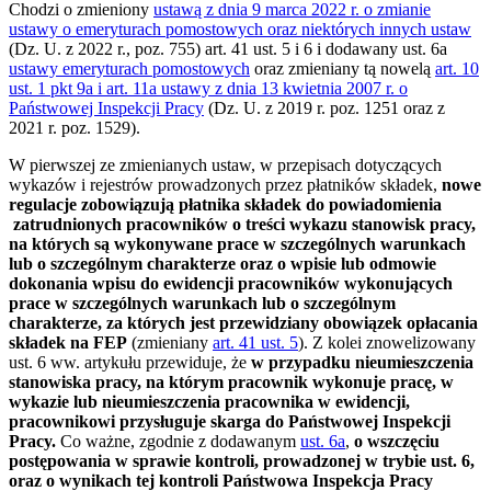
Chodzi o zmieniony
ustawą z dnia 9 marca 2022 r. o zmianie
ustawy o emeryturach pomostowych oraz niektórych innych ustaw
(Dz. U. z 2022 r., poz. 755) art. 41 ust. 5 i 6 i dodawany ust. 6a
ustawy emeryturach pomostowych
oraz zmieniany tą nowelą
art. 10
ust. 1 pkt 9a i art. 11a ustawy z dnia 13 kwietnia 2007 r. o
Państwowej Inspekcji Pracy
(Dz. U. z 2019 r. poz. 1251 oraz z
2021 r. poz. 1529).
W pierwszej ze zmienianych ustaw, w przepisach dotyczących
wykazów i rejestrów prowadzonych przez płatników składek,
nowe
regulacje zobowiązują płatnika składek do powiadomienia
zatrudnionych pracowników o treści wykazu stanowisk pracy,
na których są wykonywane prace w szczególnych warunkach
lub o szczególnym charakterze oraz o wpisie lub odmowie
dokonania wpisu do ewidencji pracowników wykonujących
prace w szczególnych warunkach lub o szczególnym
charakterze, za których jest przewidziany obowiązek opłacania
składek na FEP
(zmieniany
art. 41 ust. 5
). Z kolei znowelizowany
ust. 6 ww. artykułu przewiduje, że
w przypadku nieumieszczenia
stanowiska pracy, na którym pracownik wykonuje pracę, w
wykazie lub nieumieszczenia pracownika w ewidencji,
pracownikowi przysługuje skarga do Państwowej Inspekcji
Pracy.
Co ważne, zgodnie z dodawanym
ust. 6a
,
o wszczęciu
postępowania w sprawie kontroli, prowadzonej w trybie ust. 6,
oraz o wynikach tej kontroli Państwowa Inspekcja Pracy