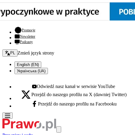
- otwiera się w nowej karcie
Promocje
Newsletter
Podcasty
Zmień język - bieżący:
Zmień język strony
PL
English (EN)
Українська (UA)
Odwiedź nasz kanał w serwisie YouTube
Youtube - otwiera się w nowej karcie
Przejdź do naszego profilu na X (dawniej Twitter)
X - otwiera się w nowej karcie
Przejdź do naszego profilu na Facebooku
Facebook - otwiera się w nowej karcie