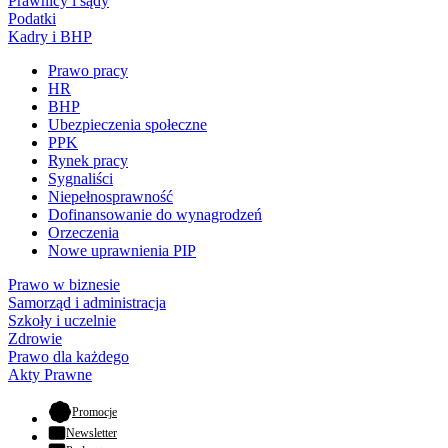
Prawnicy i sądy
Podatki
Kadry i BHP
Prawo pracy
HR
BHP
Ubezpieczenia społeczne
PPK
Rynek pracy
Sygnaliści
Niepełnosprawność
Dofinansowanie do wynagrodzeń
Orzeczenia
Nowe uprawnienia PIP
Prawo w biznesie
Samorząd i administracja
Szkoły i uczelnie
Zdrowie
Prawo dla każdego
Akty Prawne
- otwiera się w nowej karcie
Promocje
Newsletter