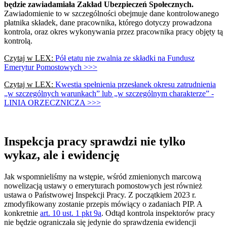
będzie zawiadamiała Zakład Ubezpieczeń Społecznych.
Zawiadomienie to w szczególności obejmuje dane kontrolowanego
płatnika składek, dane pracownika, którego dotyczy prowadzona
kontrola, oraz okres wykonywania przez pracownika pracy objęty tą
kontrolą.
Czytaj w LEX:
Pół etatu nie zwalnia ze składki na Fundusz
Emerytur Pomostowych >>>
Czytaj w LEX:
Kwestia spełnienia przesłanek okresu zatrudnienia
„w szczególnych warunkach” lub „w szczególnym charakterze” -
LINIA ORZECZNICZA >>>
Inspekcja pracy sprawdzi nie tylko
wykaz, ale i ewidencję
Jak wspomnieliśmy na wstępie, wśród zmienionych marcową
nowelizacją ustawy o emeryturach pomostowych jest również
ustawa o Państwowej Inspekcji Pracy. Z początkiem 2023 r.
zmodyfikowany zostanie przepis mówiący o zadaniach PIP. A
konkretnie
art. 10 ust. 1 pkt 9a
. Odtąd kontrola inspektorów pracy
nie będzie ograniczała się jedynie do sprawdzenia ewidencji