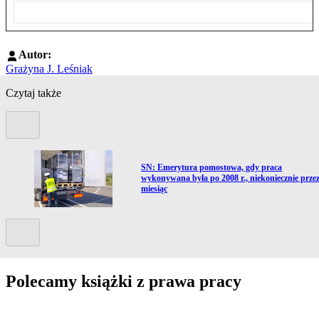
Autor:
Grażyna J. Leśniak
Czytaj także
Poprzedni slide
Przejdź do artykułu:
SN: Emerytura pomostowa, gdy praca
wykonywana była po 2008 r., niekoniecznie prze
miesiąc
Kolejny slide
Polecamy książki z prawa pracy