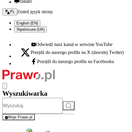
Podcasty
Zmień język - bieżący:
Zmień język strony
PL
English (EN)
Українська (UA)
Odwiedź nasz kanał w serwisie YouTube
Youtube - otwiera się w nowej karcie
Przejdź do naszego profilu na X (dawniej Twitter)
X - otwiera się w nowej karcie
Przejdź do naszego profilu na Facebooku
Facebook - otwiera się w nowej karcie
Wyszukiwarka
Szukaj
Moje Prawo.pl
- rejestracja i logowanie do serwisu