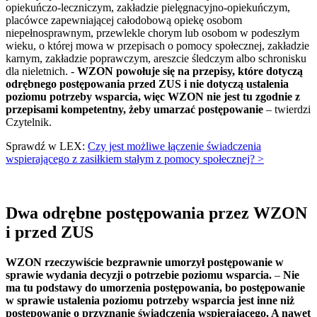
opiekuńczo-leczniczym, zakładzie pielęgnacyjno-opiekuńczym,
placówce zapewniającej całodobową opiekę osobom
niepełnosprawnym, przewlekle chorym lub osobom w podeszłym
wieku, o której mowa w przepisach o pomocy społecznej, zakładzie
karnym, zakładzie poprawczym, areszcie śledczym albo schronisku
dla nieletnich. -
WZON powołuje się na przepisy, które dotyczą
odrębnego postępowania przed ZUS i nie dotyczą ustalenia
poziomu potrzeby wsparcia, więc WZON nie jest tu zgodnie z
przepisami kompetentny, żeby umarzać postępowanie
– twierdzi
Czytelnik.
Sprawdź w LEX:
Czy jest możliwe łączenie świadczenia
wspierającego z zasiłkiem stałym z pomocy społecznej? >
Dwa odrębne postępowania przez WZON
i przed ZUS
WZON rzeczywiście bezprawnie umorzył postępowanie w
sprawie wydania decyzji o potrzebie poziomu wsparcia.
–
Nie
ma tu podstawy do umorzenia postępowania, bo postępowanie
w sprawie ustalenia poziomu potrzeby wsparcia jest inne niż
postępowanie o przyznanie świadczenia wspierającego. A nawet