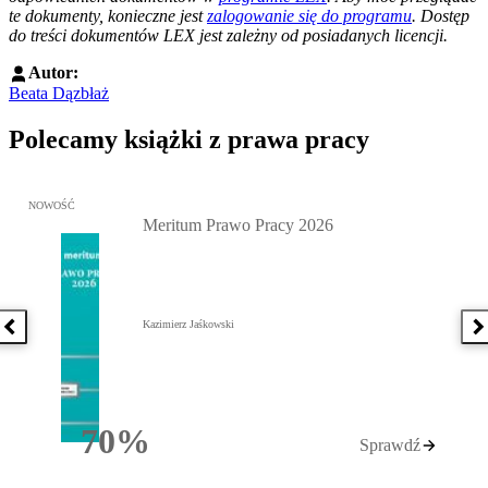
te dokumenty, konieczne jest
zalogowanie się do programu
. Dostęp
do treści dokumentów LEX jest zależny od posiadanych licencji.
Autor:
Beata Dązbłaż
Polecamy książki z prawa pracy
Przejdź do: Meritum Prawo Pracy 2026, Kazimierz Jaśkowski - otw
NOWOŚĆ
Meritum Prawo Pracy 2026
Kazimierz Jaśkowski
Poprzednia książka
N
70%
Sprawdź
Rabatu