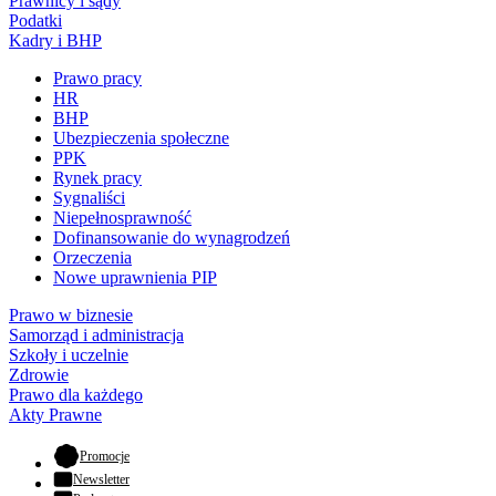
Prawnicy i sądy
Podatki
Kadry i BHP
Prawo pracy
HR
BHP
Ubezpieczenia społeczne
PPK
Rynek pracy
Sygnaliści
Niepełnosprawność
Dofinansowanie do wynagrodzeń
Orzeczenia
Nowe uprawnienia PIP
Prawo w biznesie
Samorząd i administracja
Szkoły i uczelnie
Zdrowie
Prawo dla każdego
Akty Prawne
- otwiera się w nowej karcie
Promocje
Newsletter