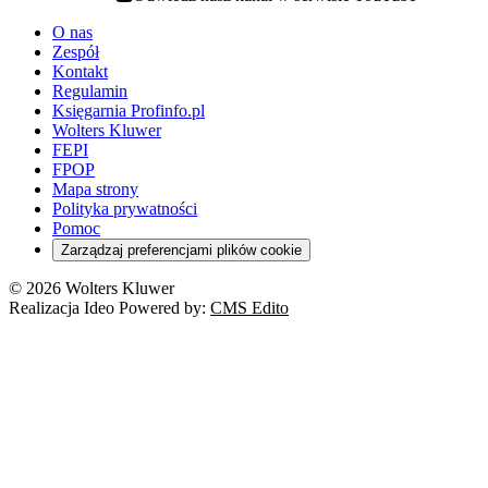
Odwiedź nasz kanał w serwisie YouTube
youtube - otwiera się w nowej karcie
O nas
Zespół
Kontakt
Regulamin
Księgarnia Profinfo.pl
Wolters Kluwer
FEPI
FPOP
Mapa strony
Polityka prywatności
Pomoc
Zarządzaj preferencjami plików cookie
© 2026 Wolters Kluwer
Realizacja Ideo Powered by:
CMS Edito