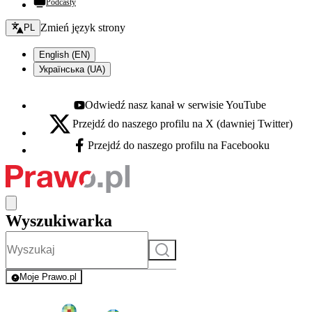
Podcasty
Zmień język - bieżący:
Zmień język strony
PL
English (EN)
Українська (UA)
Odwiedź nasz kanał w serwisie YouTube
Youtube - otwiera się w nowej karcie
Przejdź do naszego profilu na X (dawniej Twitter)
X - otwiera się w nowej karcie
Przejdź do naszego profilu na Facebooku
Facebook - otwiera się w nowej karcie
Wyszukiwarka
Szukaj
Moje Prawo.pl
- rejestracja i logowanie do serwisu