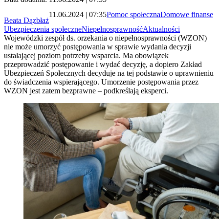
11.06.2024 | 07:35
Pomoc społeczna
Domowe finanse
Beata Dązbłaż
Ubezpieczenia społeczne
Niepełnosprawność
Aktualności
Wojewódzki zespół ds. orzekania o niepełnosprawności (WZON)
nie może umorzyć postępowania w sprawie wydania decyzji
ustalającej poziom potrzeby wsparcia. Ma obowiązek
przeprowadzić postępowanie i wydać decyzję, a dopiero Zakład
Ubezpieczeń Społecznych decyduje na tej podstawie o uprawnieniu
do świadczenia wspierającego. Umorzenie postępowania przez
WZON jest zatem bezprawne – podkreślają eksperci.