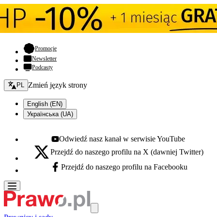
- otwiera się w nowej karcie
Promocje
Newsletter
Podcasty
Zmień język - bieżący:
Zmień język strony
PL
English (EN)
Українська (UA)
Odwiedź nasz kanał w serwisie YouTube
Youtube - otwiera się w nowej karcie
Przejdź do naszego profilu na X (dawniej Twitter)
X - otwiera się w nowej karcie
Przejdź do naszego profilu na Facebooku
Facebook - otwiera się w nowej karcie