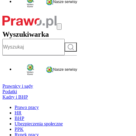
Nasze serwisy
Wyszukiwarka
Szukaj
Nasze serwisy
Prawnicy i sądy
Podatki
Kadry i BHP
Prawo pracy
HR
BHP
Ubezpieczenia społeczne
PPK
Rynek pracy