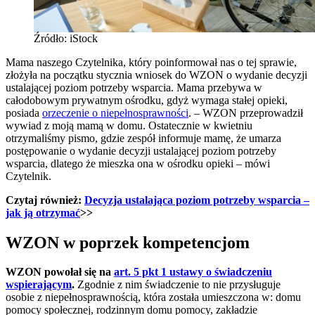
Źródło: iStock
Mama naszego Czytelnika, który poinformował nas o tej sprawie,
złożyła na początku stycznia wniosek do WZON o wydanie decyzji
ustalającej poziom potrzeby wsparcia. Mama przebywa w
całodobowym prywatnym ośrodku, gdyż wymaga stałej opieki,
posiada
orzeczenie o niepełnosprawności
. – WZON przeprowadził
wywiad z moją mamą w domu. Ostatecznie w kwietniu
otrzymaliśmy pismo, gdzie zespół informuje mamę, że umarza
postępowanie o wydanie decyzji ustalającej poziom potrzeby
wsparcia, dlatego że mieszka ona w ośrodku opieki – mówi
Czytelnik.
Czytaj również:
Decyzja ustalająca poziom potrzeby wsparcia –
jak ją otrzymać
>>
WZON w poprzek kompetencjom
WZON powołał się na
art. 5 pkt 1 ustawy o świadczeniu
wspierającym
.
Zgodnie z nim świadczenie to nie przysługuje
osobie z niepełnosprawnością, która została umieszczona w: domu
pomocy społecznej, rodzinnym domu pomocy, zakładzie