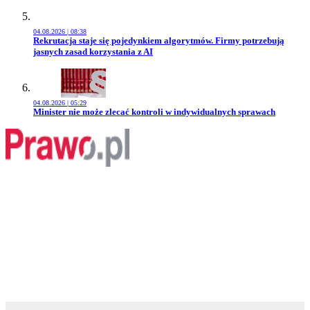
04.08.2026 | 08:38
Przejdź do artykułu:
Rekrutacja staje się pojedynkiem algorytmów. Firmy potrzebują
jasnych zasad korzystania z AI
04.08.2026 | 05:29
Przejdź do artykułu:
Minister nie może zlecać kontroli w indywidualnych sprawach