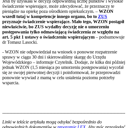
Jeśli by uzyskała w decyzji odpowiednią liczbę punktów i wysokie
świadczenie wspierające, może zdecydować, że przeznaczy te
pieniądze na opiekę poza ośrodkiem opiekuńczym. –
WZON
wszedł tutaj w kompetencje innego organu, bo to
ZUS
przyznaje świadczenie wspierające. Mało tego, WZON postąpił
niewłaściwie, bo ZUS wydałby decyzję nie o umorzeniu
postępowania tylko odmawiającą świadczenia ze względu na
art. 5 pkt 1 ustawy o świadczeniu wspierającym
– podsumowuje
dr Tomasz Lasocki.
- WZON nie odpowiedział na wniosek o ponowne rozpatrzenie
sprawy w ciągu 30 dni i skierowaliśmy skargę do Urzędu
Wojewódzkiego – informuje Czytelnik. Dodaje, że kilka dni później
jednak WZON (1,5 miesiąca po umorzeniu postępowania) wycofał
się ze swojej pierwotnej decyzji i poinformował, że przeprowadzi
ponownie wywiad z mamą w celu ustalenia poziomu potrzeby
wsparcia.
--------------------------------------------------------------------------------------
--------------------------------------------------------
Linki w tekście artykułu mogą odsyłać bezpośrednio do
odpowiednich dokumentów w
programie LEX
. Aby móc przeglądać