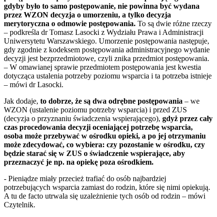
gdyby było to samo postępowanie, nie powinna być wydana
przez WZON decyzja o umorzeniu, a tylko decyzja
merytoryczna o odmowie postępowania.
To są dwie różne rzeczy
– podkreśla dr Tomasz Lasocki z Wydziału Prawa i Administracji
Uniwersytetu Warszawskiego. Umorzenie postępowania następuje,
gdy zgodnie z kodeksem postępowania administracyjnego wydanie
decyzji jest bezprzedmiotowe, czyli znika przedmiot postępowania.
– W omawianej sprawie przedmiotem postępowania jest kwestia
dotycząca ustalenia potrzeby poziomu wsparcia i ta potrzeba istnieje
– mówi dr Lasocki.
Jak dodaje,
to dobrze, że są dwa odrębne postępowania
– we
WZON (ustalenie poziomu potrzeby wsparcia) i przed ZUS
(decyzja o przyznaniu świadczenia wspierającego),
gdyż przez cały
czas procedowania decyzji oceniającej potrzebę wsparcia,
osoba może przebywać w ośrodku opieki, a po jej otrzymaniu
może zdecydować, co wybiera: czy pozostanie w ośrodku, czy
będzie starać się w ZUS o świadczenie wspierające, aby
przeznaczyć je np. na opiekę poza ośrodkiem.
- Pieniądze miały przecież trafiać do osób najbardziej
potrzebujących wsparcia zamiast do rodzin, które się nimi opiekują.
A tu de facto utrwala się uzależnienie tych osób od rodzin – mówi
Czytelnik.