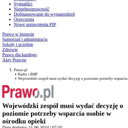
Sygnaliści
Niepełnosprawność
Dofinansowanie do wynagrodzeń
Orzeczenia
Nowe uprawnienia PIP
Prawo w biznesie
Samorząd i administracja
Szkoły i uczelnie
Zdrowie
Prawo dla każdego
Akty Prawne
Prawo.pl
Kadry i BHP
Wojewódzki zespół musi wydać decyzję o poziomie potrzeby wsparcia 
Wojewódzki zespół musi wydać decyzję o
poziomie potrzeby wsparcia osobie w
ośrodku opieki
Data dodania: 11.06.2024 | 07:35