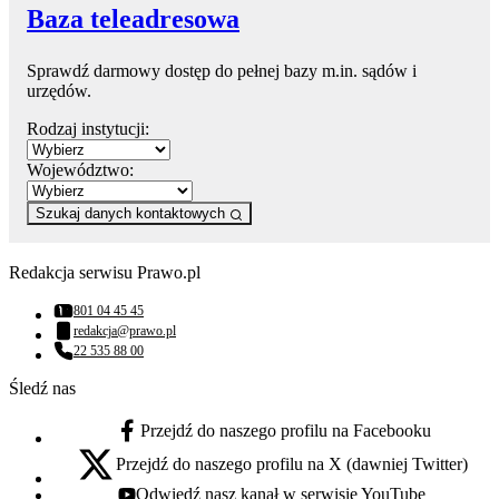
Baza teleadresowa
Sprawdź darmowy dostęp do pełnej bazy m.in. sądów i
urzędów.
Rodzaj instytucji:
Województwo:
Szukaj danych kontaktowych
Redakcja serwisu Prawo.pl
801 04 45 45
Numer telefonu:
redakcja@prawo.pl
Adres email:
22 535 88 00
Numer telefonu:
Śledź nas
Przejdź do naszego profilu na Facebooku
facebook - otwiera się w nowej karcie
Przejdź do naszego profilu na X (dawniej Twitter)
x - otwiera się w nowej karcie