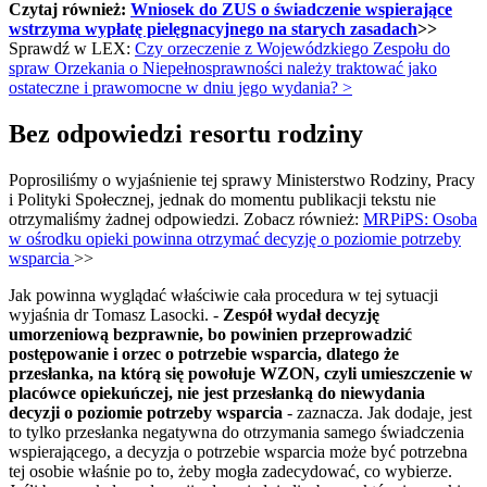
Czytaj również:
Wniosek do ZUS o świadczenie wspierające
wstrzyma wypłatę pielęgnacyjnego na starych zasadach
>>
Sprawdź w LEX:
Czy orzeczenie z Wojewódzkiego Zespołu do
spraw Orzekania o Niepełnosprawności należy traktować jako
ostateczne i prawomocne w dniu jego wydania? >
Bez odpowiedzi resortu rodziny
Poprosiliśmy o wyjaśnienie tej sprawy Ministerstwo Rodziny, Pracy
i Polityki Społecznej, jednak do momentu publikacji tekstu nie
otrzymaliśmy żadnej odpowiedzi. Zobacz również:
MRPiPS: Osoba
w ośrodku opieki powinna otrzymać decyzję o poziomie potrzeby
wsparcia
>>
Jak powinna wyglądać właściwie cała procedura w tej sytuacji
wyjaśnia dr Tomasz Lasocki. -
Zespół wydał decyzję
umorzeniową bezprawnie, bo powinien przeprowadzić
postępowanie i orzec o potrzebie wsparcia, dlatego że
przesłanka, na którą się powołuje WZON, czyli umieszczenie w
placówce opiekuńczej, nie jest przesłanką do niewydania
decyzji o poziomie potrzeby wsparcia
- zaznacza. Jak dodaje, jest
to tylko przesłanka negatywna do otrzymania samego świadczenia
wspierającego, a decyzja o potrzebie wsparcia może być potrzebna
tej osobie właśnie po to, żeby mogła zadecydować, co wybierze.