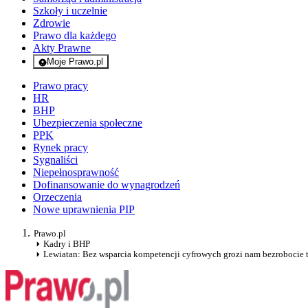
Szkoły i uczelnie
Zdrowie
Prawo dla każdego
Akty Prawne
Moje Prawo.pl
- rejestracja i logowanie do serwisu
Prawo pracy
HR
BHP
Ubezpieczenia społeczne
PPK
Rynek pracy
Sygnaliści
Niepełnosprawność
Dofinansowanie do wynagrodzeń
Orzeczenia
Nowe uprawnienia PIP
Prawo.pl
Kadry i BHP
Lewiatan: Bez wsparcia kompetencji cyfrowych grozi nam bezrobocie 