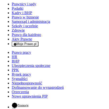
Prawnicy i sądy
Podatki
Kadry i BHP
Prawo w biznesie
Samorząd i administracja
Szkoły i uczelnie
Zdrowie
Prawo dla każdego
Akty Prawne
Moje Prawo.pl
- rejestracja i logowanie do serwisu
Prawo pracy
HR
BHP
Ubezpieczenia społeczne
PPK
Rynek pracy
Sygnaliści
Niepełnosprawność
Dofinansowanie do wynagrodzeń
Orzeczenia
Nowe uprawnienia PIP
- otwiera się w nowej karcie
Promocje