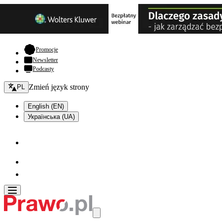
- otwiera się w nowej karcie
Promocje
Newsletter
Podcasty
Zmień język - bieżący:
Zmień język strony
PL
English (EN)
Українська (UA)