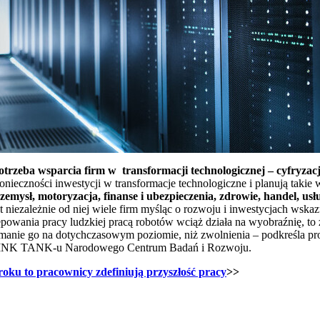
rzeba wsparcia firm w transformacji technologicznej – cyfryzacji,
ieczności inwestycji w transformacje technologiczne i planują takie 
rzemysł, motoryzacja, finanse i ubezpieczenia, zdrowie, handel, usł
 niezależnie od niej wiele firm myśląc o rozwoju i inwestycjach wska
ępowania pracy ludzkiej pracą robotów wciąż działa na wyobraźnię, to 
zymanie go na dotychczasowym poziomie, niż zwolnienia – podkreśla pr
THINK TANK-u Narodowego Centrum Badań i Rozwoju.
oku to pracownicy zdefiniują przyszłość pracy
>>