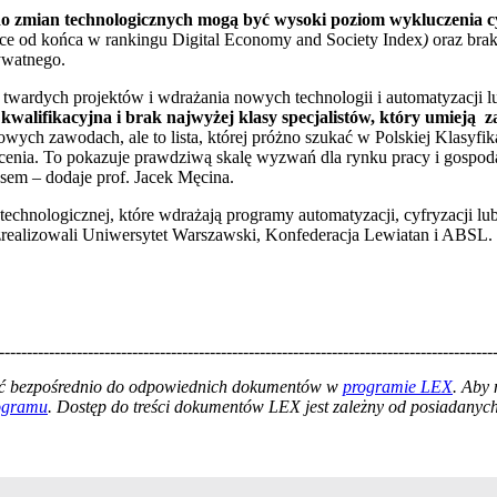
o zmian technologicznych mogą być wysoki poziom wykluczenia c
sce od końca w rankingu Digital Economy and Society Index
)
oraz brak
ywatnego.
a twardych projektów i wdrażania nowych technologii i automatyzacji l
walifikacyjna i brak najwyżej klasy specjalistów, który umieją z
ych zawodach, ale to lista, której próżno szukać w Polskiej Klasyfi
cenia. To pokazuje prawdziwą skalę wyzwań dla rynku pracy i gospodark
esem – dodaje prof. Jacek Męcina.
 technologicznej, które wdrażają programy automatyzacji, cyfryzacji l
zrealizowali Uniwersytet Warszawski, Konfederacja Lewiatan i ABSL.
-----------------------------------------------------------------------------------------
łać bezpośrednio do odpowiednich dokumentów w
programie LEX
. Aby
rogramu
. Dostęp do treści dokumentów LEX jest zależny od posiadanych 