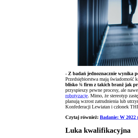
-
Z badań jednoznacznie wynika pot
Przedsiębiorstwa mają świadomość kon
blisko ¾ firm z takich branż jak p
przyspieszy pewne procesy, ale nawet
robotyzację
. Mimo, że stereotyp zast
planują wzrost zatrudnienia lub utr
Konfederacji Lewiatan i członek 
Czytaj również:
Badanie: W 2022 r
Luka kwalifikacyjna