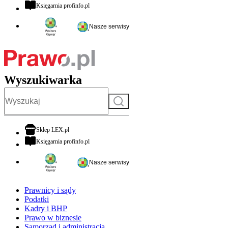
otwiera się w nowej karcie
Księgarnia profinfo.pl
Nasze serwisy
Wyszukiwarka
Szukaj
otwiera się w nowej karcie
Sklep LEX.pl
otwiera się w nowej karcie
Księgarnia profinfo.pl
Nasze serwisy
Prawnicy i sądy
Podatki
Kadry i BHP
Prawo w biznesie
Samorząd i administracja