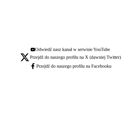
Odwiedź nasz kanał w serwisie YouTube
Youtube - otwiera się w nowej karcie
Przejdź do naszego profilu na X (dawniej Twitter)
X - otwiera się w nowej karcie
Przejdź do naszego profilu na Facebooku
Facebook - otwiera się w nowej karcie