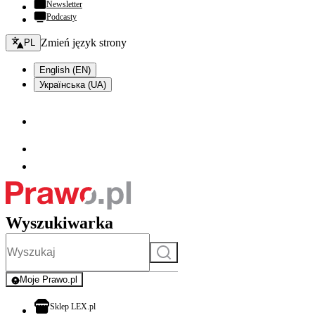
Newsletter
Podcasty
Zmień język - bieżący:
Zmień język strony
PL
English (EN)
Українська (UA)
Wyszukiwarka
Szukaj
Moje Prawo.pl
- rejestracja i logowanie do serwisu
otwiera się w nowej karcie
Sklep LEX.pl