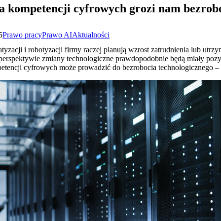
a kompetencji cyfrowych grozi nam bezrobo
5
Prawo pracy
Prawo AI
Aktualności
tyzacji i robotyzacji firmy raczej planują wzrost zatrudnienia lub ut
j perspektywie zmiany technologiczne prawdopodobnie będą miały poz
etencji cyfrowych może prowadzić do bezrobocia technologicznego –