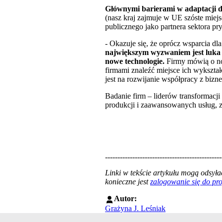
Głównymi barierami w adaptacji d
(nasz kraj zajmuje w UE szóste miej
publicznego jako partnera sektora pr
- Okazuje się, że oprócz wsparcia dl
największym wyzwaniem jest luka k
nowe technologie.
Firmy mówią o now
firmami znaleźć miejsce ich wykształ
jest na rozwijanie współpracy z bizn
Badanie firm – liderów transformacji
produkcji i zaawansowanych usług, 
-----------------------------------------------
Linki w tekście artykułu mogą odsy
konieczne jest
zalogowanie się do p
Autor:
Grażyna J. Leśniak