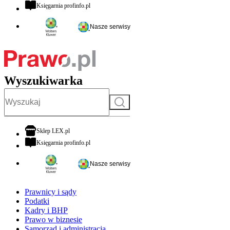
otwiera się w nowej karcie
Księgarnia profinfo.pl
Nasze serwisy
Wyszukiwarka
Szukaj
otwiera się w nowej karcie
Sklep LEX.pl
otwiera się w nowej karcie
Księgarnia profinfo.pl
Nasze serwisy
Prawnicy i sądy
Podatki
Kadry i BHP
Prawo w biznesie
Samorząd i administracja