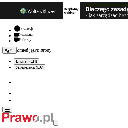
- otwiera się w nowej karcie
Promocje
Newsletter
Podcasty
Zmień język - bieżący:
Zmień język strony
PL
English (EN)
Українська (UA)