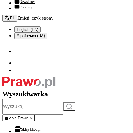
Newsletter
Podcasty
Zmień język - bieżący:
Zmień język strony
PL
English (EN)
Українська (UA)
Wyszukiwarka
Szukaj
Moje Prawo.pl
- rejestracja i logowanie do serwisu
otwiera się w nowej karcie
Sklep LEX.pl