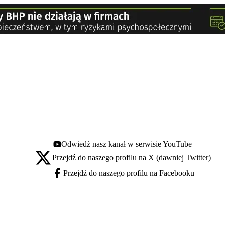
Odwiedź nasz kanał w serwisie YouTube
Youtube - otwiera się w nowej karcie
Przejdź do naszego profilu na X (dawniej Twitter)
X - otwiera się w nowej karcie
Przejdź do naszego profilu na Facebooku
Facebook - otwiera się w nowej karcie