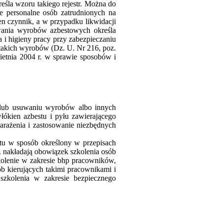
eśla wzoru takiego rejestr. Można do
e personalne osób zatrudnionych na
en czynnik, a w przypadku likwidacji
uwania wyrobów azbestowych określa
 i higieny pracy przy zabezpieczaniu
takich wyrobów (Dz. U. Nr 216, poz.
wietnia 2004 r. w sprawie sposobów i
 lub usuwaniu wyrobów albo innych
łókien azbestu i pyłu zawierającego
arażenia i zastosowanie niezbędnych
tu w sposób określony w przepisach
. nakładają obowiązek szkolenia osób
kolenie w zakresie bhp pracowników,
b kierujących takimi pracownikami i
zkolenia w zakresie bezpiecznego