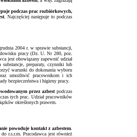
 włóknami azbestu
, a więc zagrażają
ępuje podczas prac rozbiórkowych,
est
. Najczęściej następuje to podczas
rudnia 2004 r. w sprawie substancji,
dowisku pracy (Dz. U. Nr 280, poz.
awca jest obowiązany zapewnić udział
 substancje, preparaty, czynniki lub
worzyć warunki do dokonania wyboru
oraz umożliwić pracownikom i ich
ady bezpieczeństwa i higieny pracy.
powodowanym przez azbest
podczas
czas tych prac. Udział pracowników
owiązków określonych prawem.
anie powoduje kontakt z azbestem
.
do r.s.r.m. Pracodawca jest również