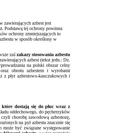
 zawierających azbest jest
st. Podstawą tej ochrony powinna
dków ochrony zmniejszających to
azbestu w sposób określony w
rwsze zaś
zakazy stosowania azbestu
wierających azbest (tekst jedn.: Dz.
prowadzania na polski obszar celny
 oraz obrotu azbestem i wyrobami
ki z płyt azbestowo-kauczukowych i
 które dostają się do płuc wraz z
układu oddechowego, do pęcherzyków
 czyli chorobę zawodową azbestozę,
rażonych na pył azbestu znacznie się
tem może być związane występowanie