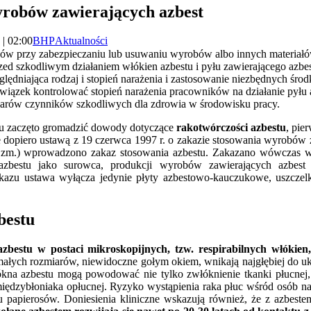
robów zawierających azbest
 | 02:00
BHP
Aktualności
ów przy zabezpieczaniu lub usuwaniu wyrobów albo innych materiałów
ed szkodliwym działaniem włókien azbestu i pyłu zawierającego azbe
dniająca rodzaj i stopień narażenia i zastosowanie niezbędnych śro
iązek kontrolować stopień narażenia pracowników na działanie pyłu 
iarów czynników szkodliwych dla zdrowia w środowisku pracy.
ku zaczęto gromadzić dowody dotyczące
rakotwórczości azbestu
, pie
 dopiero ustawą z 19 czerwca 1997 r. o zakazie stosowania wyrobów za
. zm.) wprowadzono zakaz stosowania azbestu. Zakazano wówczas w
azbestu jako surowca, produkcji wyrobów zawierających azbest
akazu ustawa wyłącza jedynie płyty azbestowo-kauczukowe, uszczel
bestu
azbestu w postaci mikroskopijnych, tzw. respirabilnych włókien,
małych rozmiarów, niewidoczne gołym okiem, wnikają najgłębiej do 
ókna azbestu mogą powodować nie tylko zwłóknienie tkanki płucnej,
 międzybłoniaka opłucnej. Ryzyko wystąpienia raka płuc wśród osób na
u papierosów. Doniesienia kliniczne wskazują również, że z azbes