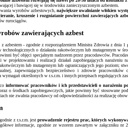
ane azbestem rozwijają się nawet po 20-30 latach od kontaktu z
wającej i bawiącej się w środowisku zanieczyszczonym azbestem.
sowania wyrobów azbestowych,
największe uwalnianie włókien wyst
eranie, kruszenie i rozgniatanie powierzchni zawierających azb
ów rurociągów.
robów zawierających azbest
 z azbestem - zgodnie z rozporządzeniem Ministra Zdrowia z dnia 1 g
w technologicznych o działaniu rakotwórczym lub mutagennym w śro
- powinni być objęci specjalnym nadzorem przez pracodawców. Pracod
 w projektowaniu i realizacji działań zapobiegających narażeniu na
u rakotwórczym lub mutagennym lub ograniczających jego poziom; st
ualnej, zapewniających bezpieczeństwo i zdrowie pracowników 
 wymagań określonych w r.s.r.m. i innych przepisach regulujących zas
ąco
informować pracowników i ich przedstawicieli o narażeniu 
az o środkach zapobiegawczych, jakie powinny być stosowane pod
eniach nie zwalnia pracodawcy od odpowiedzialności za realizację ob
m
dnie z r.s.r.m. jest
prowadzenie rejestru prac, których wykonyw
egółowe informacje, zgodnie ze wzorem zawartym w załączniku nr 2 