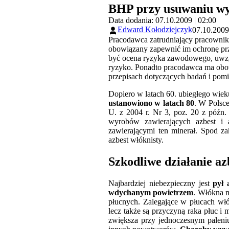
BHP przy usuwaniu wy
Data dodania: 07.10.2009 | 02:00
Edward Kołodziejczyk
07.10.2009
Pracodawca zatrudniający pracownik
obowiązany zapewnić im ochronę prz
być ocena ryzyka zawodowego, uwzglę
ryzyko. Ponadto pracodawca ma obow
przepisach dotyczących badań i pom
Dopiero w latach 60. ubiegłego wie
ustanowiono w latach 80
. W Polsce
U. z 2004 r. Nr 3, poz. 20 z późn
wyrobów zawierających azbest i 
zawierającymi ten minerał. Spod z
azbest włóknisty.
Szkodliwe działanie az
Najbardziej niebezpieczny jest
pył 
wdychanym powietrzem
. Włókna 
płucnych. Zalegające w płucach wł
lecz także są przyczyną raka płuc i
zwiększa przy jednoczesnym paleni