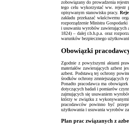
zobowiązany do prowadzenia rejestru
tego celu wykorzystać ww. rejestr
opisywanym stanowisku pracy.
Reje
zakładu przekazać właściwemu orga
rozporządzenie Ministra Gospodarki 
i usuwaniu wyrobów zawierających a
1824) – dalej r.b.h.p.a. oraz rozpo
warunków bezpiecznego użytkowani
Obowiązki pracodawc
Zgodnie z powyższymi aktami praw
materiałów zawierających azbest je
azbest. Podstawą tej ochrony powin
środków ochrony zmniejszających ry
Ponadto pracodawca ma obowiązek k
dotyczących badań i pomiarów czynni
zajmujących się usuwaniem wyrobów 
którzy w związku z wykonywanymi pr
pracodawców powinno być przepro
użytkowania i usuwania wyrobów zawi
Plan prac związanych z azb