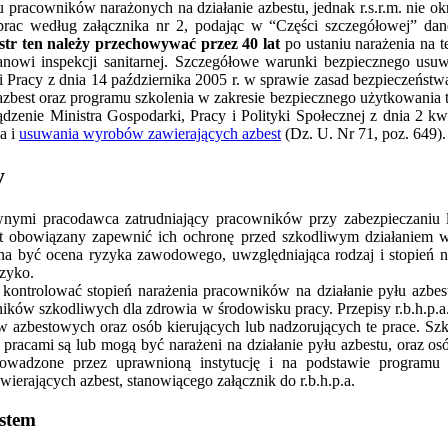
 pracowników narażonych na działanie azbestu, jednak r.s.r.m. nie okr
 prac według załącznika nr 2, podając w “Części szczegółowej” dan
str ten należy przechowywać przez 40 lat
po ustaniu narażenia na t
nowi inspekcji sanitarnej. Szczegółowe warunki bezpiecznego us
i Pracy z dnia 14 października 2005 r. w sprawie zasad bezpieczeństwa
zbest oraz programu szkolenia w zakresie bezpiecznego użytkowania 
rządzenie Ministra Gospodarki, Pracy i Polityki Społecznej z dnia 2 k
a i
usuwania wyrobów zawierających azbest
(Dz. U. Nr 71, poz. 649).
y
nymi pracodawca zatrudniający pracowników przy zabezpieczaniu
st obowiązany zapewnić ich ochronę przed szkodliwym działaniem w
na być ocena ryzyka zawodowego, uwzględniająca rodzaj i stopień n
zyko.
ontrolować stopień narażenia pracowników na działanie pyłu azbes
ków szkodliwych dla zdrowia w środowisku pracy. Przepisy r.b.h.p.a
azbestowych oraz osób kierujących lub nadzorujących te prace. Sz
acami są lub mogą być narażeni na działanie pyłu azbestu, oraz osó
wadzone przez uprawnioną instytucję i na podstawie programu s
erających azbest, stanowiącego załącznik do r.b.h.p.a.
estem