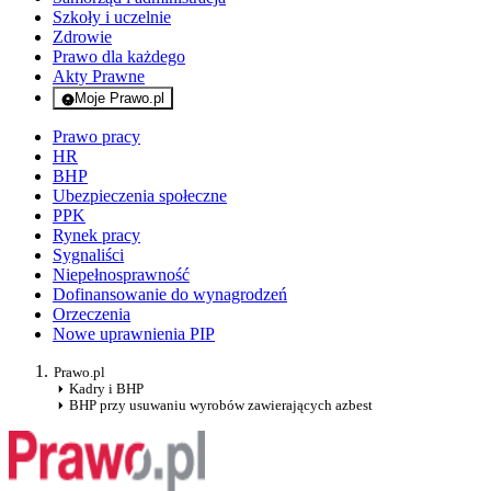
Szkoły i uczelnie
Zdrowie
Prawo dla każdego
Akty Prawne
Moje Prawo.pl
- rejestracja i logowanie do serwisu
Prawo pracy
HR
BHP
Ubezpieczenia społeczne
PPK
Rynek pracy
Sygnaliści
Niepełnosprawność
Dofinansowanie do wynagrodzeń
Orzeczenia
Nowe uprawnienia PIP
Prawo.pl
Kadry i BHP
BHP przy usuwaniu wyrobów zawierających azbest