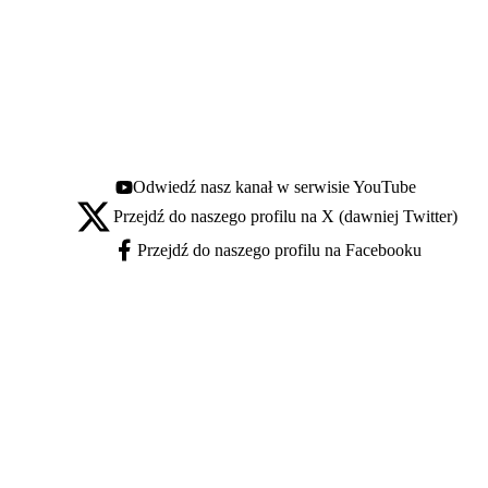
Odwiedź nasz kanał w serwisie YouTube
Youtube - otwiera się w nowej karcie
Przejdź do naszego profilu na X (dawniej Twitter)
X - otwiera się w nowej karcie
Przejdź do naszego profilu na Facebooku
Facebook - otwiera się w nowej karcie