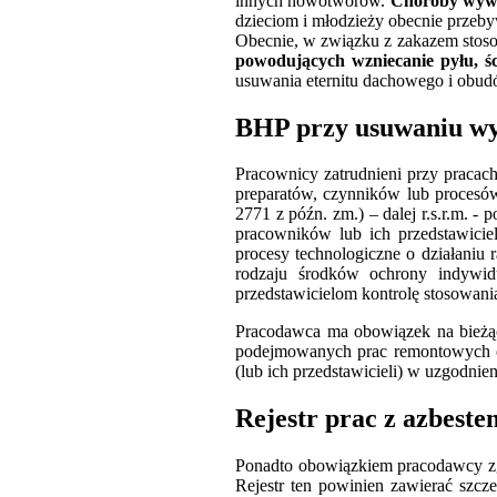
innych nowotworów.
Choroby wywoł
dzieciom i młodzieży obecnie przeby
Obecnie, w związku z zakazem sto
powodujących wzniecanie pyłu, ści
usuwania eternitu dachowego i obud
BHP przy usuwaniu wy
Pracownicy zatrudnieni przy pracach
preparatów, czynników lub procesó
2771 z późn. zm.) – dalej r.s.r.m. 
pracowników lub ich przedstawicieli
procesy technologiczne o działani
rodzaju środków ochrony indywid
przedstawicielom kontrolę stosowania
Pracodawca ma obowiązek na bież
podejmowanych prac remontowych or
(lub ich przedstawicieli) w uzgodni
Rejestr prac z azbeste
Ponadto obowiązkiem pracodawcy zgo
Rejestr ten powinien zawierać szcz