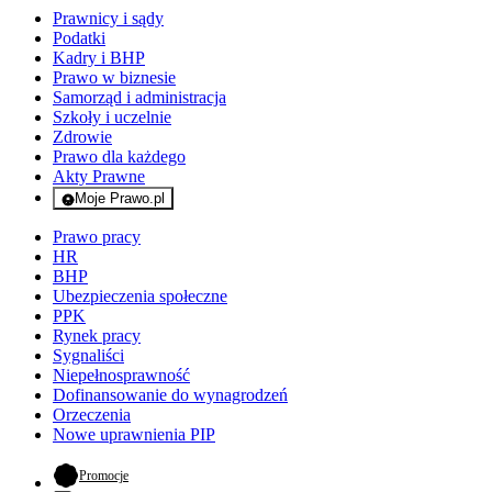
Prawnicy i sądy
Podatki
Kadry i BHP
Prawo w biznesie
Samorząd i administracja
Szkoły i uczelnie
Zdrowie
Prawo dla każdego
Akty Prawne
Moje Prawo.pl
- rejestracja i logowanie do serwisu
Prawo pracy
HR
BHP
Ubezpieczenia społeczne
PPK
Rynek pracy
Sygnaliści
Niepełnosprawność
Dofinansowanie do wynagrodzeń
Orzeczenia
Nowe uprawnienia PIP
- otwiera się w nowej karcie
Promocje