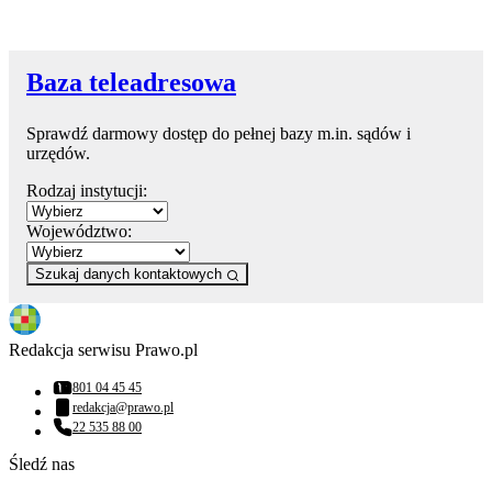
Baza teleadresowa
Sprawdź darmowy dostęp do pełnej bazy m.in. sądów i
urzędów.
Rodzaj instytucji:
Województwo:
Szukaj danych kontaktowych
Redakcja serwisu Prawo.pl
801 04 45 45
Numer telefonu:
redakcja@prawo.pl
Adres email:
22 535 88 00
Numer telefonu:
Śledź nas