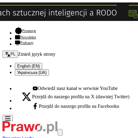
- otwiera się w nowej karcie
Promocje
Newsletter
Podcasty
Zmień język - bieżący:
Zmień język strony
PL
English (EN)
Українська (UA)
Odwiedź nasz kanał w serwisie YouTube
Youtube - otwiera się w nowej karcie
Przejdź do naszego profilu na X (dawniej Twitter)
X - otwiera się w nowej karcie
Przejdź do naszego profilu na Facebooku
Facebook - otwiera się w nowej karcie