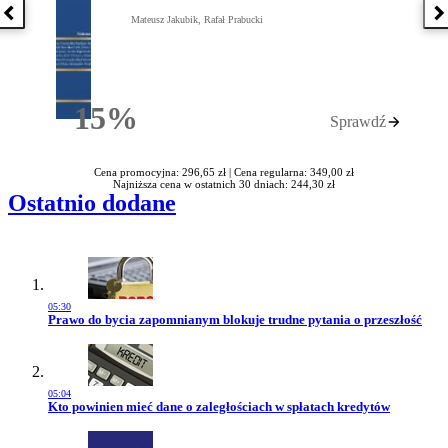
Poprzednia książka
N
Mateusz Jakubik, Rafał Prabucki
15%
Sprawdź
Rabatu
Cena promocyjna: 296,65 zł |
Cena regularna: 349,00 zł
Najniższa cena w ostatnich 30 dniach: 244,30 zł
Ostatnio dodane
05:30
Przejdź do artykułu:
Prawo do bycia zapomnianym blokuje trudne pytania o przeszłość
05:04
Przejdź do artykułu:
Kto powinien mieć dane o zaległościach w spłatach kredytów