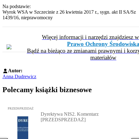
Na podstawie:
Wyrok WSA w Szczecinie z 26 kwietnia 2017 r., sygn. akt II SA/Sz
1439/16, nieprawomocny
Więcej informacji i narzędzi znajdziesz 
Prawo Ochrony Środowisk
Bądź na bieżąco ze zmianami prawnymi i korzy
materiałów
Autor:
Anna Dudrewicz
Polecamy książki biznesowe
Przejdź do: Dyrektywa NIS2. Komentarz [PRZEDSPRZEDAŻ], Mateu
PRZEDSPRZEDAŻ
Dyrektywa NIS2. Komentarz
[PRZEDSPRZEDAŻ]