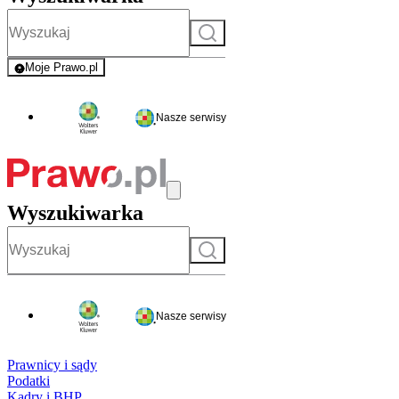
Szukaj
Moje Prawo.pl
- rejestracja i logowanie do serwisu
Nasze serwisy
Wyszukiwarka
Szukaj
Nasze serwisy
Prawnicy i sądy
Podatki
Kadry i BHP