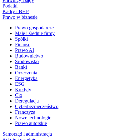
Prawnicy i sądy
Podatki
Kadry i BHP
Prawo w biznesie
Prawo gospodarcze
Małe i średnie firmy
Spółki
Finanse
Prawo AI
Budownictwo
Środowisko
Banki
Orzeczenia
Energetyka
ESG
Kredyty
Cło
Deregulacja
Cyberbezpieczeństwo
Franczyza
Nowe technologie
Prawo autorskie
Samorząd i administracja
Szkoły i uczelnie