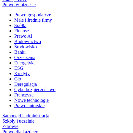
Prawo w biznesie
Prawo gospodarcze
Małe i średnie firmy
Spółki
Finanse
Prawo AI
Budownictwo
Środowisko
Banki
Orzeczenia
Energetyka
ESG
Kredyty
Cło
Deregulacja
Cyberbezpieczeństwo
Franczyza
Nowe technologie
Prawo autorskie
Samorząd i administracja
Szkoły i uczelnie
Zdrowie
Prawo dla każdego