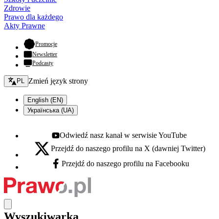
Zdrowie
Prawo dla każdego
Akty Prawne
- otwiera się w nowej karcie
Promocje
Newsletter
Podcasty
Zmień język - bieżący:
Zmień język strony
PL
English (EN)
Українська (UA)
Odwiedź nasz kanał w serwisie YouTube
Youtube - otwiera się w nowej karcie
Przejdź do naszego profilu na X (dawniej Twitter)
X - otwiera się w nowej karcie
Przejdź do naszego profilu na Facebooku
Facebook - otwiera się w nowej karcie
Wyszukiwarka