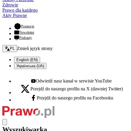
Zdrowie
Prawo dla każdego
Akty Prawne
- otwiera się w nowej karcie
Promocje
Newsletter
Podcasty
Zmień język - bieżący:
Zmień język strony
PL
English (EN)
Українська (UA)
Odwiedź nasz kanał w serwisie YouTube
Youtube - otwiera się w nowej karcie
Przejdź do naszego profilu na X (dawniej Twitter)
X - otwiera się w nowej karcie
Przejdź do naszego profilu na Facebooku
Facebook - otwiera się w nowej karcie
Wyszukiwarka