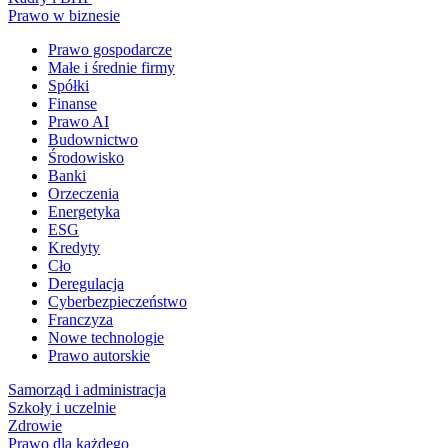
Prawo w biznesie
Prawo gospodarcze
Małe i średnie firmy
Spółki
Finanse
Prawo AI
Budownictwo
Środowisko
Banki
Orzeczenia
Energetyka
ESG
Kredyty
Cło
Deregulacja
Cyberbezpieczeństwo
Franczyza
Nowe technologie
Prawo autorskie
Samorząd i administracja
Szkoły i uczelnie
Zdrowie
Prawo dla każdego