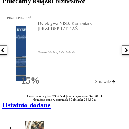
Polecamy książki biznesowe
Przejdź do: Dyrektywa NIS2. Komentarz [PRZEDSPRZEDAŻ], Mateu
PRZEDSPRZEDAŻ
Dyrektywa NIS2. Komentarz
[PRZEDSPRZEDAŻ]
Poprzednia książka
N
Mateusz Jakubik, Rafał Prabucki
15%
Sprawdź
Rabatu
Cena promocyjna: 296,65 zł |
Cena regularna: 349,00 zł
Najniższa cena w ostatnich 30 dniach: 244,30 zł
Ostatnio dodane