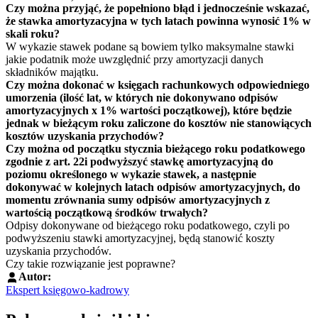
Czy można przyjąć, że popełniono błąd i jednocześnie wskazać,
że stawka amortyzacyjna w tych latach powinna wynosić 1% w
skali roku?
W wykazie stawek podane są bowiem tylko maksymalne stawki
jakie podatnik może uwzględnić przy amortyzacji danych
składników majątku.
Czy można dokonać w księgach rachunkowych odpowiedniego
umorzenia (ilość lat, w których nie dokonywano odpisów
amortyzacyjnych x 1% wartości początkowej), które będzie
jednak w bieżącym roku zaliczone do kosztów nie stanowiących
kosztów uzyskania przychodów?
Czy można od początku stycznia bieżącego roku podatkowego
zgodnie z
art. 22i
podwyższyć stawkę amortyzacyjną do
poziomu określonego w wykazie stawek, a następnie
dokonywać w kolejnych latach odpisów amortyzacyjnych, do
momentu zrównania sumy odpisów amortyzacyjnych z
wartością początkową środków trwałych?
Odpisy dokonywane od bieżącego roku podatkowego, czyli po
podwyższeniu stawki amortyzacyjnej, będą stanowić koszty
uzyskania przychodów.
Czy takie rozwiązanie jest poprawne?
Autor:
Ekspert księgowo-kadrowy