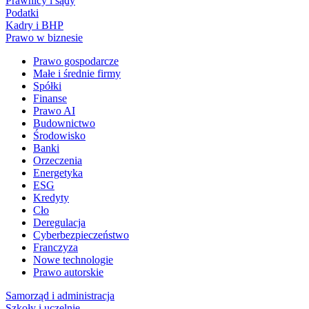
Prawnicy i sądy
Podatki
Kadry i BHP
Prawo w biznesie
Prawo gospodarcze
Małe i średnie firmy
Spółki
Finanse
Prawo AI
Budownictwo
Środowisko
Banki
Orzeczenia
Energetyka
ESG
Kredyty
Cło
Deregulacja
Cyberbezpieczeństwo
Franczyza
Nowe technologie
Prawo autorskie
Samorząd i administracja
Szkoły i uczelnie