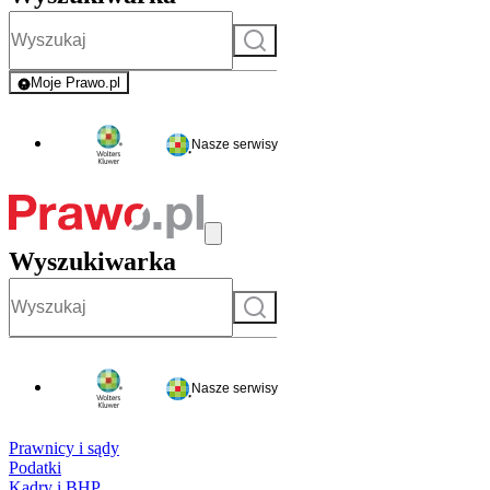
Szukaj
Moje Prawo.pl
- rejestracja i logowanie do serwisu
Nasze serwisy
Wyszukiwarka
Szukaj
Nasze serwisy
Prawnicy i sądy
Podatki
Kadry i BHP