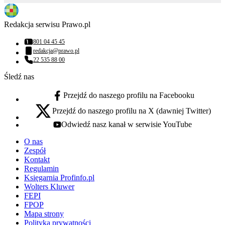
Redakcja serwisu Prawo.pl
801 04 45 45
Numer telefonu:
redakcja@prawo.pl
Adres email:
22 535 88 00
Numer telefonu:
Śledź nas
Przejdź do naszego profilu na Facebooku
facebook - otwiera się w nowej karcie
Przejdź do naszego profilu na X (dawniej Twitter)
x - otwiera się w nowej karcie
Odwiedź nasz kanał w serwisie YouTube
youtube - otwiera się w nowej karcie
O nas
Zespół
Kontakt
Regulamin
Księgarnia Profinfo.pl
Wolters Kluwer
FEPI
FPOP
Mapa strony
Polityka prywatności