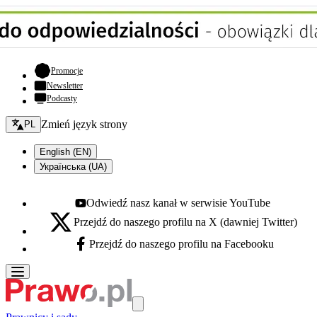
- otwiera się w nowej karcie
Promocje
Newsletter
Podcasty
Zmień język - bieżący:
Zmień język strony
PL
English (EN)
Українська (UA)
Odwiedź nasz kanał w serwisie YouTube
Youtube - otwiera się w nowej karcie
Przejdź do naszego profilu na X (dawniej Twitter)
X - otwiera się w nowej karcie
Przejdź do naszego profilu na Facebooku
Facebook - otwiera się w nowej karcie