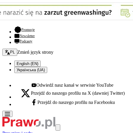
- otwiera się w nowej karcie
Promocje
Newsletter
Podcasty
Zmień język - bieżący:
Zmień język strony
PL
English (EN)
Українська (UA)
Odwiedź nasz kanał w serwisie YouTube
Youtube - otwiera się w nowej karcie
Przejdź do naszego profilu na X (dawniej Twitter)
X - otwiera się w nowej karcie
Przejdź do naszego profilu na Facebooku
Facebook - otwiera się w nowej karcie