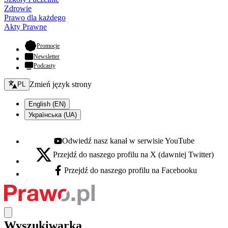
Zdrowie
Prawo dla każdego
Akty Prawne
- otwiera się w nowej karcie
Promocje
Newsletter
Podcasty
Zmień język - bieżący:
Zmień język strony
PL
English (EN)
Українська (UA)
Odwiedź nasz kanał w serwisie YouTube
Youtube - otwiera się w nowej karcie
Przejdź do naszego profilu na X (dawniej Twitter)
X - otwiera się w nowej karcie
Przejdź do naszego profilu na Facebooku
Facebook - otwiera się w nowej karcie
Wyszukiwarka