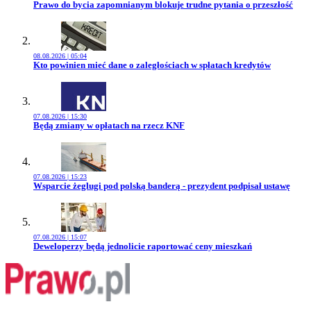
Przejdź do artykułu:
Prawo do bycia zapomnianym blokuje trudne pytania o przeszłość
08.08.2026 | 05:04
Przejdź do artykułu:
Kto powinien mieć dane o zaległościach w spłatach kredytów
07.08.2026 | 15:30
Przejdź do artykułu:
Będą zmiany w opłatach na rzecz KNF
07.08.2026 | 15:23
Przejdź do artykułu:
Wsparcie żeglugi pod polską banderą - prezydent podpisał ustawę
07.08.2026 | 15:07
Przejdź do artykułu:
Deweloperzy będą jednolicie raportować ceny mieszkań