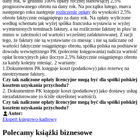
dany rok, w grudniu 100% opłaty rocznej stanowiącej 2,5%
prognozowanego obrotu na dany rok. Na początku lutego, marca
następnego roku następuje
rozliczenie opłaty
do wysokości 2,5%
obrotu faktycznie osiągniętego za dany rok. Na opłaty wyliczone
według schematu jak wyżej spółka francuska wystawia w wyżej
wymienionych terminach faktury, a na rozliczenie fakturę in plus/ in
minus w zależności od wartości wcześniej zafakturowanej. Z racji
tego, że faktury nie są wystawiane co miesiąc i nie są naliczane od
wartości faktycznie osiągniętego obrotu, spółka polska na podstawie
dowodu wewnętrznego PK (polecenie księgowania) nalicza wartość
opłat licencyjnych jako iloczyn 2,5% faktycznie osiągniętego obrotu
za każdy kolejny miesiąc. 2 warianty:
1.Dokumentem PK księguje koszt (podatkowy) jako rezerwę na
nieotrzymane faktury.
Czy tak naliczone opłaty licencyjne mogą być dla spółki polskiej
kosztem uzyskania przychodu?
2. Dokumentem PK księguje koszt (podatkowy) jako dostawy usług
niezafakturowane (o ściśle określonej wartości).
Czy tak naliczone opłaty licencyjne mogą być dla spółki polskiej
kosztem uzyskania przychodu?
Autor:
Ekspert księgowo-kadrowy
Polecamy książki biznesowe