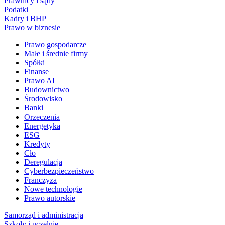
Prawnicy i sądy
Podatki
Kadry i BHP
Prawo w biznesie
Prawo gospodarcze
Małe i średnie firmy
Spółki
Finanse
Prawo AI
Budownictwo
Środowisko
Banki
Orzeczenia
Energetyka
ESG
Kredyty
Cło
Deregulacja
Cyberbezpieczeństwo
Franczyza
Nowe technologie
Prawo autorskie
Samorząd i administracja
Szkoły i uczelnie