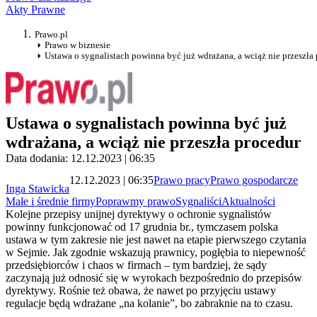
Akty Prawne
Prawo.pl
Prawo w biznesie
Ustawa o sygnalistach powinna być już wdrażana, a wciąż nie przeszła
Ustawa o sygnalistach powinna być już
wdrażana, a wciąż nie przeszła procedur
Data dodania: 12.12.2023 | 06:35
12.12.2023 | 06:35
Prawo pracy
Prawo gospodarcze
Inga Stawicka
Małe i średnie firmy
Poprawmy prawo
Sygnaliści
Aktualności
Kolejne przepisy unijnej dyrektywy o ochronie sygnalistów
powinny funkcjonować od 17 grudnia br., tymczasem polska
ustawa w tym zakresie nie jest nawet na etapie pierwszego czytania
w Sejmie. Jak zgodnie wskazują prawnicy, pogłębia to niepewność
przedsiębiorców i chaos w firmach – tym bardziej, że sądy
zaczynają już odnosić się w wyrokach bezpośrednio do przepisów
dyrektywy. Rośnie też obawa, że nawet po przyjęciu ustawy
regulacje będą wdrażane „na kolanie”, bo zabraknie na to czasu.