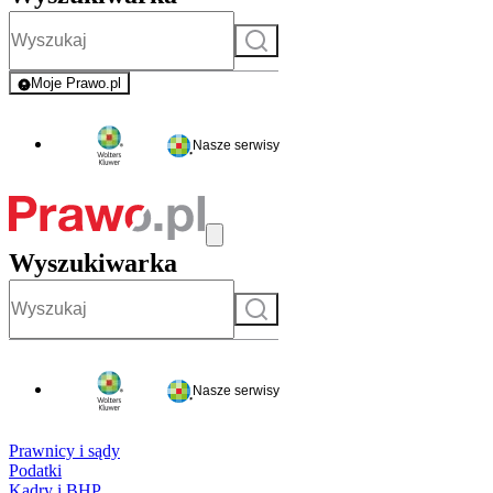
Szukaj
Moje Prawo.pl
- rejestracja i logowanie do serwisu
Nasze serwisy
Wyszukiwarka
Szukaj
Nasze serwisy
Prawnicy i sądy
Podatki
Kadry i BHP