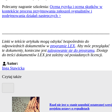
Polecamy nagranie szkolenia:
Ocena ryzyka i ocena skutków w
kontekście procesu przyjmowania zgłoszeń sygnalistów i
podejmowania działań następczych >
--------------------------------------------------------------------------------------
--------------------------------------------------------
Linki w tekście artykułu mogą odsyłać bezpośrednio do
odpowiednich dokumentów w
programie LEX
. Aby móc przeglądać
te dokumenty, konieczne jest
zalogowanie się do programu
. Dostęp
do treści dokumentów LEX jest zależny od posiadanych licencji.
Autor:
Inga Stawicka
Czytaj także
Poprzedni slide
Przejdź do artykułu:
Rząd nie jest w stanie uzgodnić ostatecznej wersj
projektu ustawy o sygnalistach