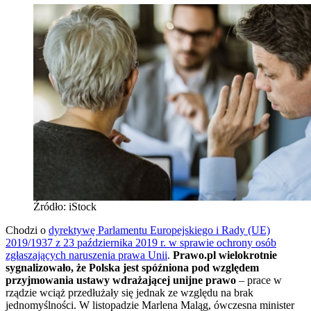
Źródło: iStock
Chodzi o
dyrektywę Parlamentu Europejskiego i Rady (UE)
2019/1937 z 23 października 2019 r. w sprawie ochrony osób
zgłaszających naruszenia prawa Unii
.
Prawo.pl wielokrotnie
sygnalizowało, że Polska jest spóźniona pod względem
przyjmowania ustawy wdrażającej unijne prawo
– prace w
rządzie wciąż przedłużały się jednak ze względu na brak
jednomyślności. W listopadzie Marlena Maląg, ówczesna minister