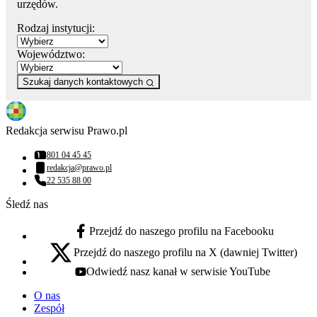
urzędów.
Rodzaj instytucji:
Województwo:
Szukaj danych kontaktowych
Redakcja serwisu Prawo.pl
801 04 45 45
Numer telefonu:
redakcja@prawo.pl
Adres email:
22 535 88 00
Numer telefonu:
Śledź nas
Przejdź do naszego profilu na Facebooku
facebook - otwiera się w nowej karcie
Przejdź do naszego profilu na X (dawniej Twitter)
x - otwiera się w nowej karcie
Odwiedź nasz kanał w serwisie YouTube
youtube - otwiera się w nowej karcie
O nas
Zespół