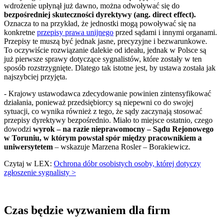
wdrożenie upłynął już dawno, można odwoływać się do
bezpośredniej skuteczności dyrektywy (ang. direct effect).
Oznacza to na przykład, że jednostki mogą powoływać się na
konkretne
przepisy prawa unijnego
przed sądami i innymi organami.
Przepisy te muszą być jednak jasne, precyzyjne i bezwarunkowe.
To oczywiście rozwiązanie dalekie od ideału, jednak w Polsce są
już pierwsze sprawy dotyczące sygnalistów, które zostały w ten
sposób rozstrzygnięte. Dlatego tak istotne jest, by ustawa została jak
najszybciej przyjęta.
- Krajowy ustawodawca zdecydowanie powinien zintensyfikować
działania, ponieważ przedsiębiorcy są niepewni co do swojej
sytuacji, co wynika również z tego, że sądy zaczynają stosować
przepisy dyrektywy bezpośrednio. Miało to miejsce ostatnio, czego
dowodzi
wyrok – na razie nieprawomocny – Sądu Rejonowego
w Toruniu, w którym powstał spór między pracownikiem a
uniwersytetem
– wskazuje Marzena Rosler – Borakiewicz.
Czytaj w LEX:
Ochrona dóbr osobistych osoby, której dotyczy
zgłoszenie sygnalisty >
Czas będzie wyzwaniem dla firm