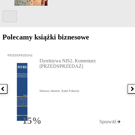
Kolejny slide
Polecamy książki biznesowe
Przejdź do: Dyrektywa NIS2. Komentarz [PRZEDSPRZEDAŻ], Mateu
PRZEDSPRZEDAŻ
Dyrektywa NIS2. Komentarz
[PRZEDSPRZEDAŻ]
Poprzednia książka
N
Mateusz Jakubik, Rafał Prabucki
15%
Sprawdź
Rabatu