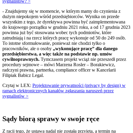
sygnalistów? >
- Znajdujemy się w momencie, w którym mamy do czynienia z
dużym niepokojem wśród przedsiębiorców. Wynika on przede
wszystkim z tego, że dyrektywa powinna być zaimplementowana
do krajowego porządku w grudniu 2021 roku, a od 17 grudnia 2023
powinna już być stosowana wobec tych podmiotów, które
zatrudniają i na rzecz których pracę wykonuje od 50 do 249 osób.
To istotne sformułowanie, ponieważ nie chodzi tylko o
pracowników, ale o osoby
„wykonujące pracę” dla danego
przedsiębiorstwa, a więc także na podstawie np. umów
cywilnoprawnych.
Tymczasem projekt wciąż nie przeszedł przez
procedury sejmowe – mówi Marzena Rosler – Borakiewicz,
radczyni prawna, partnerka, compliance officer w Kancelarii
Filipiak Babicz Legal.
Czytaj w LEX:
Projektowanie prywatności (privacy by design) w
ramach elektronicznych kanałów zgłaszania naruszeń przez
sygnalistów >
Sądy biorą sprawy w swoje ręce
Z racji tego, że ustawa nadal nie została przyjęta, a termin na