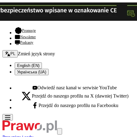
- otwiera się w nowej karcie
Promocje
Newsletter
Podcasty
Zmień język - bieżący:
Zmień język strony
PL
English (EN)
Українська (UA)
Odwiedź nasz kanał w serwisie YouTube
Youtube - otwiera się w nowej karcie
Przejdź do naszego profilu na X (dawniej Twitter)
X - otwiera się w nowej karcie
Przejdź do naszego profilu na Facebooku
Facebook - otwiera się w nowej karcie