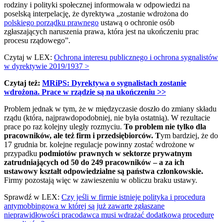
rodziny i polityki społecznej informowała w odpowiedzi na
poselską interpelację, że dyrektywa „zostanie wdrożona do
polskiego porządku prawnego
ustawą o ochronie osób
zgłaszających naruszenia prawa, która jest na ukończeniu prac
procesu rządowego”.
Czytaj w LEX:
Ochrona interesu publicznego i ochrona sygnalistów
w dyrektywie 2019/1937 >
Czytaj też:
MRiPS: Dyrektywa o sygnalistach zostanie
wdrożona. Prace w rządzie są na ukończeniu​ >>
Problem jednak w tym, że w międzyczasie doszło do zmiany składu
rządu (która, najprawdopodobniej, nie była ostatnią). W rezultacie
prace po raz kolejny uległy rozmyciu.
To problem nie tylko dla
pracowników, ale też firm i przedsiębiorców. T
ym bardziej, że do
17 grudnia br. kolejne regulacje powinny zostać wdrożone w
przypadku
podmiotów prawnych w sektorze prywatnym
zatrudniających od 50 do 249 pracowników – a za ich
ustawowy kształt odpowiedzialne są państwa członkowskie.
Firmy pozostają więc w zawieszeniu w obliczu braku ustawy.
Sprawdź w LEX:
Czy jeśli w firmie istnieje polityka i procedura
antymobbingowa w której są już zawarte zgłaszane
nieprawidłowości pracodawca musi wdrażać dodatkową procedurę