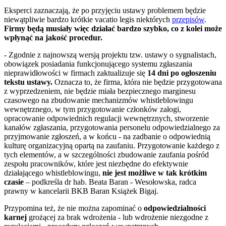
Eksperci zaznaczają, że po przyjęciu ustawy problemem będzie
niewątpliwie bardzo krótkie vacatio legis niektórych
przepisów
.
Firmy będą musiały więc działać bardzo szybko, co z kolei może
wpłynąć na jakość procedur.
- Zgodnie z najnowszą wersją projektu tzw. ustawy o sygnalistach,
obowiązek posiadania funkcjonującego systemu zgłaszania
nieprawidłowości w firmach zaktualizuje się
14 dni po ogłoszeniu
tekstu ustawy.
Oznacza to, że firma, która nie będzie przygotowana
z wyprzedzeniem, nie będzie miała bezpiecznego marginesu
czasowego na zbudowanie mechanizmów whistleblowingu
wewnętrznego, w tym przygotowanie członków załogi,
opracowanie odpowiednich regulacji wewnętrznych, stworzenie
kanałów zgłaszania, przygotowania personelu odpowiedzialnego za
przyjmowanie zgłoszeń, a w końcu - na zadbanie o odpowiednią
kulturę organizacyjną opartą na zaufaniu. Przygotowanie każdego z
tych elementów, a w szczególności zbudowanie zaufania pośród
zespołu pracowników, które jest niezbędne do efektywnie
działającego whistleblowingu,
nie jest możliwe w tak krótkim
czasie
– podkreśla dr hab. Beata Baran - Wesołowska, radca
prawny w kancelarii BKB Baran Książek Bigaj.
Przypomina też, że nie można zapominać o
odpowiedzialności
karnej
grożącej za brak wdrożenia - lub wdrożenie niezgodne z