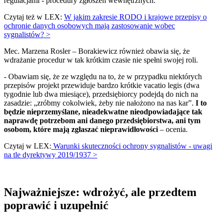
regulacjami - procedury zgłoszeń wewnętrznych.
Czytaj też w LEX:
W jakim zakresie RODO i krajowe przepisy o
ochronie danych osobowych mają zastosowanie wobec
sygnalistów? >
Mec. Marzena Rosler – Borakiewicz również obawia się, że
wdrażanie procedur w tak krótkim czasie nie spełni swojej roli.
- Obawiam się, że ze względu na to, że w przypadku niektórych
przepisów projekt przewiduje bardzo krótkie vacatio legis (dwa
tygodnie lub dwa miesiące), przedsiębiorcy podejdą do nich na
zasadzie: „zróbmy cokolwiek, żeby nie nałożono na nas kar”.
I to
będzie nieprzemyślane, nieadekwatne nieodpowiadające tak
naprawdę potrzebom ani danego przedsiębiorstwa, ani tym
osobom, które mają zgłaszać nieprawidłowości
– ocenia.
Czytaj w LEX:
Warunki skuteczności ochrony sygnalistów - uwagi
na tle dyrektywy 2019/1937 >
Najważniejsze: wdrożyć, ale przedtem
poprawić i uzupełnić