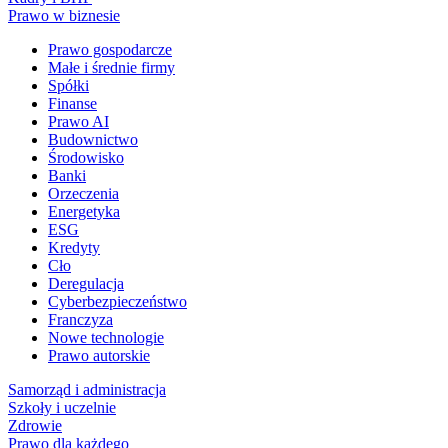
Prawo w biznesie
Prawo gospodarcze
Małe i średnie firmy
Spółki
Finanse
Prawo AI
Budownictwo
Środowisko
Banki
Orzeczenia
Energetyka
ESG
Kredyty
Cło
Deregulacja
Cyberbezpieczeństwo
Franczyza
Nowe technologie
Prawo autorskie
Samorząd i administracja
Szkoły i uczelnie
Zdrowie
Prawo dla każdego