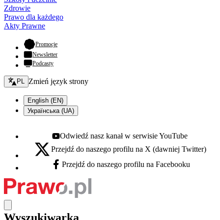
Zdrowie
Prawo dla każdego
Akty Prawne
- otwiera się w nowej karcie
Promocje
Newsletter
Podcasty
Zmień język - bieżący:
Zmień język strony
PL
English (EN)
Українська (UA)
Odwiedź nasz kanał w serwisie YouTube
Youtube - otwiera się w nowej karcie
Przejdź do naszego profilu na X (dawniej Twitter)
X - otwiera się w nowej karcie
Przejdź do naszego profilu na Facebooku
Facebook - otwiera się w nowej karcie
Wyszukiwarka