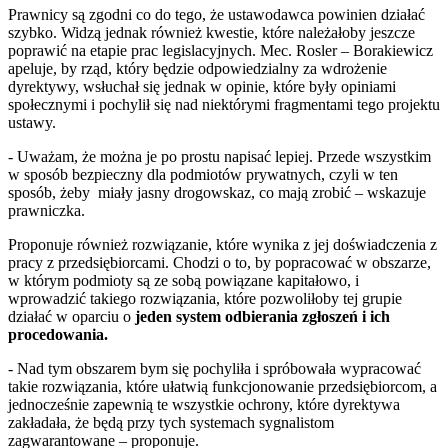
Prawnicy są zgodni co do tego, że ustawodawca powinien działać
szybko. Widzą jednak również kwestie, które należałoby jeszcze
poprawić na etapie prac legislacyjnych. Mec. Rosler – Borakiewicz
apeluje, by rząd, który będzie odpowiedzialny za wdrożenie
dyrektywy, wsłuchał się jednak w opinie, które były opiniami
społecznymi i pochylił się nad niektórymi fragmentami tego projektu
ustawy.
- Uważam, że można je po prostu napisać lepiej. Przede wszystkim
w sposób bezpieczny dla podmiotów prywatnych, czyli w ten
sposób, żeby miały jasny drogowskaz, co mają zrobić – wskazuje
prawniczka.
Proponuje również rozwiązanie, które wynika z jej doświadczenia z
pracy z przedsiębiorcami. Chodzi o to, by popracować w obszarze,
w którym podmioty są ze sobą powiązane kapitałowo, i
wprowadzić takiego rozwiązania, które pozwoliłoby tej grupie
działać w oparciu o
jeden system odbierania zgłoszeń i ich
procedowania.
- Nad tym obszarem bym się pochyliła i spróbowała wypracować
takie rozwiązania, które ułatwią funkcjonowanie przedsiębiorcom, a
jednocześnie zapewnią te wszystkie ochrony, które dyrektywa
zakładała, że będą przy tych systemach sygnalistom
zagwarantowane – proponuje.