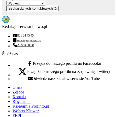
Szukaj danych kontaktowych
Redakcja serwisu Prawo.pl
801 04 45 45
Numer telefonu:
redakcja@prawo.pl
Adres email:
22 535 88 00
Numer telefonu:
Śledź nas
Przejdź do naszego profilu na Facebooku
facebook - otwiera się w nowej karcie
Przejdź do naszego profilu na X (dawniej Twitter)
x - otwiera się w nowej karcie
Odwiedź nasz kanał w serwisie YouTube
youtube - otwiera się w nowej karcie
O nas
Zespół
Kontakt
Regulamin
Księgarnia Profinfo.pl
Wolters Kluwer
FEPI