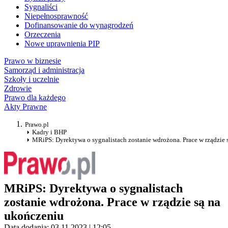
Sygnaliści
Niepełnosprawność
Dofinansowanie do wynagrodzeń
Orzeczenia
Nowe uprawnienia PIP
Prawo w biznesie
Samorząd i administracja
Szkoły i uczelnie
Zdrowie
Prawo dla każdego
Akty Prawne
Prawo.pl
Kadry i BHP
MRiPS: Dyrektywa o sygnalistach zostanie wdrożona. Prace w rządzie 
MRiPS: Dyrektywa o sygnalistach
zostanie wdrożona. Prace w rządzie są na
ukończeniu
Data dodania: 03.11.2023 | 12:05