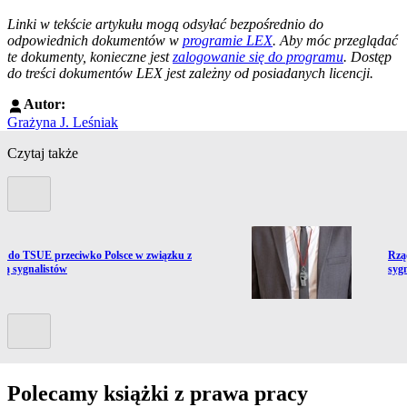
--------------------------------------------------------
Linki w tekście artykułu mogą odsyłać bezpośrednio do
odpowiednich dokumentów w
programie LEX
. Aby móc przeglądać
te dokumenty, konieczne jest
zalogowanie się do programu
. Dostęp
do treści dokumentów LEX jest zależny od posiadanych licencji.
Autor:
Grażyna J. Leśniak
Czytaj także
Poprzedni slide
ź do artykułu:
Prze
a do TSUE przeciwko Polsce w związku z
Rzą
ną sygnalistów
syg
Kolejny slide
Polecamy książki z prawa pracy