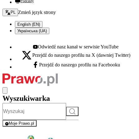
Podcasty
Zmień język - bieżący:
Zmień język strony
PL
English (EN)
Українська (UA)
Odwiedź nasz kanał w serwisie YouTube
Youtube - otwiera się w nowej karcie
Przejdź do naszego profilu na X (dawniej Twitter)
X - otwiera się w nowej karcie
Przejdź do naszego profilu na Facebooku
Facebook - otwiera się w nowej karcie
Wyszukiwarka
Szukaj
Moje Prawo.pl
- rejestracja i logowanie do serwisu