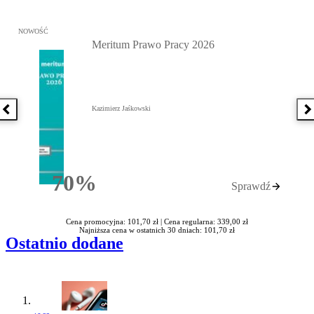
Przejdź do: Meritum Prawo Pracy 2026, Kazimierz Jaśkowski - otw
NOWOŚĆ
Meritum Prawo Pracy 2026
Kazimierz Jaśkowski
Poprzednia książka
N
70%
Sprawdź
Rabatu
Cena promocyjna: 101,70 zł |
Cena regularna: 339,00 zł
Najniższa cena w ostatnich 30 dniach: 101,70 zł
Ostatnio dodane