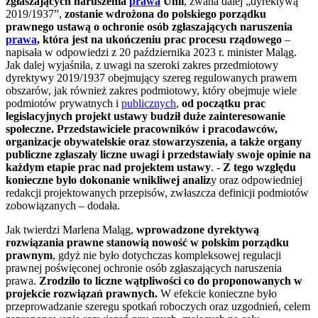
zgłaszających naruszenia
prawa
Unii
, zwana dalej „dyrektywą
2019/1937”,
zostanie wdrożona do polskiego porządku
prawnego ustawą o ochronie osób zgłaszających naruszenia
prawa
, która jest na ukończeniu prac procesu rządowego
–
napisała w odpowiedzi z 20 października 2023 r. minister Maląg.
Jak dalej wyjaśniła, z uwagi na szeroki zakres przedmiotowy
dyrektywy 2019/1937 obejmujący szereg regulowanych prawem
obszarów, jak również zakres podmiotowy, który obejmuje wiele
podmiotów prywatnych i
publicznych
,
od początku prac
legislacyjnych projekt ustawy budził duże zainteresowanie
społeczne. Przedstawiciele pracowników i pracodawców,
organizacje obywatelskie oraz stowarzyszenia, a także organy
publiczne zgłaszały liczne uwagi i przedstawiały swoje opinie na
każdym etapie prac nad projektem ustawy
. -
Z tego względu
konieczne było dokonanie wnikliwej analiz
y oraz odpowiedniej
redakcji projektowanych przepisów, zwłaszcza definicji podmiotów
zobowiązanych – dodała.
Jak twierdzi Marlena Maląg,
wprowadzone dyrektywą
rozwiązania prawne stanowią nowość w polskim porządku
prawnym
, gdyż nie było dotychczas kompleksowej regulacji
prawnej poświęconej ochronie osób zgłaszających naruszenia
prawa.
Zrodziło to liczne wątpliwości co do proponowanych w
projekcie rozwiązań prawnych.
W efekcie konieczne było
przeprowadzanie szeregu spotkań roboczych oraz uzgodnień, celem