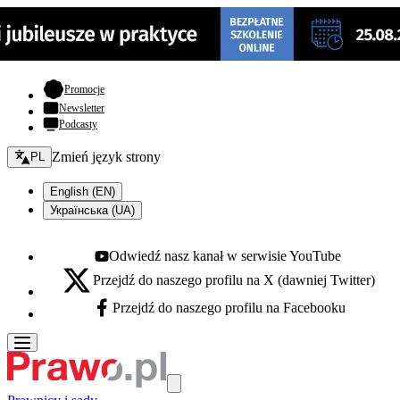
- otwiera się w nowej karcie
Promocje
Newsletter
Podcasty
Zmień język - bieżący:
Zmień język strony
PL
English (EN)
Українська (UA)
Odwiedź nasz kanał w serwisie YouTube
Youtube - otwiera się w nowej karcie
Przejdź do naszego profilu na X (dawniej Twitter)
X - otwiera się w nowej karcie
Przejdź do naszego profilu na Facebooku
Facebook - otwiera się w nowej karcie