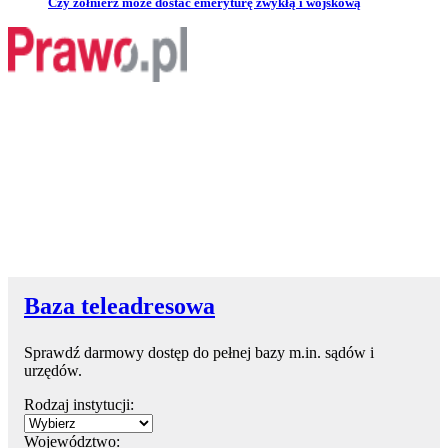
Przejdź do artykułu:
Czy żołnierz może dostać emeryturę zwykłą i wojskową
Baza teleadresowa
Sprawdź darmowy dostęp do pełnej bazy m.in. sądów i
urzędów.
Rodzaj instytucji:
Województwo: