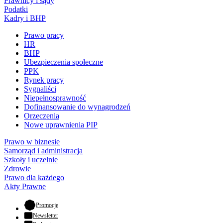
Prawnicy i sądy
Podatki
Kadry i BHP
Prawo pracy
HR
BHP
Ubezpieczenia społeczne
PPK
Rynek pracy
Sygnaliści
Niepełnosprawność
Dofinansowanie do wynagrodzeń
Orzeczenia
Nowe uprawnienia PIP
Prawo w biznesie
Samorząd i administracja
Szkoły i uczelnie
Zdrowie
Prawo dla każdego
Akty Prawne
- otwiera się w nowej karcie
Promocje
Newsletter