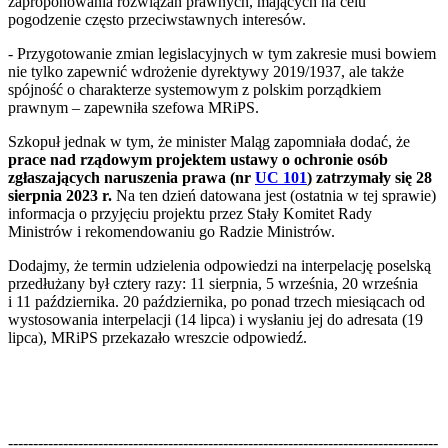
zaproponowania rozwiązań prawnych, mających na celu
pogodzenie często przeciwstawnych interesów.
- Przygotowanie zmian legislacyjnych w tym zakresie musi bowiem
nie tylko zapewnić wdrożenie dyrektywy 2019/1937, ale także
spójność o charakterze systemowym z polskim porządkiem
prawnym – zapewniła szefowa MRiPS.
Szkopuł jednak w tym, że minister Maląg zapomniała dodać, że
prace nad rządowym projektem ustawy o ochronie osób
zgłaszających naruszenia prawa (nr
UC 101
) zatrzymały się 28
sierpnia 2023 r.
Na ten dzień datowana jest (ostatnia w tej sprawie)
informacja o przyjęciu projektu przez Stały Komitet Rady
Ministrów i rekomendowaniu go Radzie Ministrów.
Dodajmy, że termin udzielenia odpowiedzi na interpelację poselską
przedłużany był cztery razy: 11 sierpnia, 5 września, 20 września
i 11 października. 20 października, po ponad trzech miesiącach od
wystosowania interpelacji (14 lipca) i wysłaniu jej do adresata (19
lipca), MRiPS przekazało wreszcie odpowiedź.
--------------------------------------------------------------------------------------