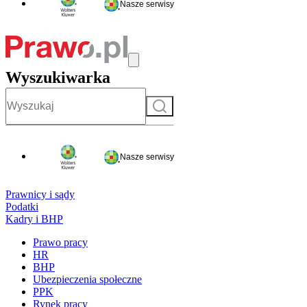
Nasze serwisy
Wyszukiwarka
Szukaj
Nasze serwisy
Prawnicy i sądy
Podatki
Kadry i BHP
Prawo pracy
HR
BHP
Ubezpieczenia społeczne
PPK
Rynek pracy