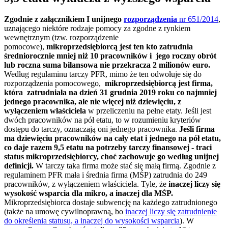
Zgodnie z załącznikiem I unijnego
rozporządzenia
nr 651/2014
,
uznającego niektóre rodzaje pomocy za zgodne z rynkiem
wewnętrznym (tzw. rozporządzenie
pomocowe),
mikroprzedsiębiorcą jest ten kto zatrudnia
średniorocznie mniej niż 10 pracowników i jego roczny obrót
lub roczna suma bilansowa nie przekracza 2 milionów euro.
Według regulaminu tarczy PFR, mimo że ten odwołuje się do
rozporządzenia pomocowego,
mikroprzedsiębiorcą jest firma,
która zatrudniała na dzień 31 grudnia 2019 roku co najmniej
jednego pracownika, ale nie więcej niż dziewięciu, z
wyłączeniem właściciela
w przeliczeniu na pełne etaty. Jeśli jest
dwóch pracowników na pół etatu, to w rozumieniu kryteriów
dostępu do tarczy, oznaczają oni jednego pracownika.
Jeśli firma
ma dziewięciu pracowników na cały etat i jednego na pół etatu,
co daje razem 9,5 etatu na potrzeby tarczy finansowej - traci
status mikroprzedsiębiorcy, choć zachowuje go według unijnej
definicji.
W tarczy taka firma może stać się małą firmą. Zgodnie z
regulaminem PFR mała i średnia firma (MŚP) zatrudnia do 249
pracowników, z wyłączeniem właściciela. Tyle, że
inaczej liczy się
wysokość wsparcia dla mikro, a inaczej dla MŚP.
Mikroprzedsiębiorca dostaje subwencję na każdego zatrudnionego
(także na umowę cywilnoprawną, bo
inaczej liczy się zatrudnienie
do określenia statusu, a inaczej do wysokości wsparcia
). W