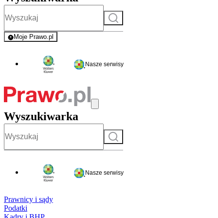
Szukaj
Moje Prawo.pl
- rejestracja i logowanie do serwisu
Nasze serwisy
Wyszukiwarka
Szukaj
Nasze serwisy
Prawnicy i sądy
Podatki
Kadry i BHP