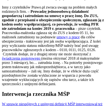
Inny z czytelników Prawo.pl zwraca uwagę na problem małych
rodzinnych firm. –
Prowadzę jednoosobową działalność
gospodarczą i zatrudniam na umowę o pracę żonę. Do ZUS,
zgodnie z przepisami o ubezpieczeniu społecznym, zgłaszam ją z
kodem osoby współpracującej, co powoduje, że według PFR
nie zatrudniam na koniec 2019 r. pracownika
– pisze czytelnik.
Pracownika-małżonka zgłasza się do ZUS z kodem 05 11, bo
małżonek zatrudniony na podstawie
umowy o pracę
dla celów
ubezpieczenia - traktowany jest jak osoba współpracująca. Z kolei
przy wyliczaniu statusu mikrofirmy/MŚP należy brać pod uwagę
pracowników zgłoszonych z kodem – 0110, 0111, 0125, 0126.
Czytelnik dodaje, że z drugiej strony nie może skorzystać z
świadczenia postojowego
(można otrzymać 2018 zł maksymalnie
przez 3 miesiące), bo… zatrudnia żonę. - Na potrzeby postojowego
jestem traktowany jak mikroprzedsiębiorca, a w tarczy jako
samozatrudniony – żali się. Inny dodaje, że w efekcie duża część
przedsiębiorców została wykluczone ze wsparcia z powodu
wzajemnie wykluczających się zapisów obu tarcz, a także ich
sprzeczności z unijnymi definicjami.
Interwencja rzecznika MŚP
W sprawie niespójnych z unijnymi definicji MŚP interweniował też