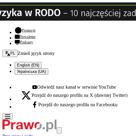
- otwiera się w nowej karcie
Promocje
Newsletter
Podcasty
Zmień język - bieżący:
Zmień język strony
PL
English (EN)
Українська (UA)
Odwiedź nasz kanał w serwisie YouTube
Youtube - otwiera się w nowej karcie
Przejdź do naszego profilu na X (dawniej Twitter)
X - otwiera się w nowej karcie
Przejdź do naszego profilu na Facebooku
Facebook - otwiera się w nowej karcie