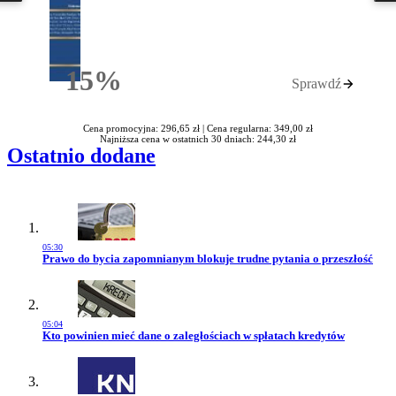
15%
Sprawdź
Rabatu
Cena promocyjna: 296,65 zł |
Cena regularna: 349,00 zł
Najniższa cena w ostatnich 30 dniach: 244,30 zł
Ostatnio dodane
05:30
Przejdź do artykułu:
Prawo do bycia zapomnianym blokuje trudne pytania o przeszłość
05:04
Przejdź do artykułu:
Kto powinien mieć dane o zaległościach w spłatach kredytów