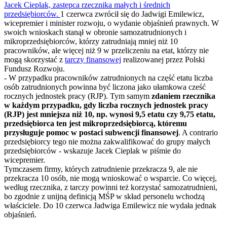
Jacek Cieplak, zastępca rzecznika małych i średnich
przedsiębiorców.
1 czerwca zwrócił się do Jadwigi Emilewicz,
wicepremier i minister rozwoju, o wydanie objaśnień prawnych. W
swoich wnioskach stanął w obronie samozatrudnionych i
mikroprzedsiębiorców, którzy zatrudniają mniej niż 10
pracowników, ale więcej niż 9 w przeliczeniu na etat, którzy nie
mogą skorzystać z
tarczy finansowej
realizowanej przez Polski
Fundusz Rozwoju.
- W przypadku pracowników zatrudnionych na część etatu liczba
osób zatrudnionych powinna być liczona jako ułamkowa cześć
rocznych jednostek pracy (RJP). Tym samym
zdaniem rzecznika
w każdym przypadku, gdy liczba rocznych jednostek pracy
(RJP) jest mniejsza niż 10, np. wynosi 9,5 etatu czy 9,75 etatu,
przedsiębiorca ten jest mikroprzedsiębiorcą, któremu
przysługuje pomoc w postaci subwencji finansowej
. A contrario
przedsiębiorcy tego nie można zakwalifikować do grupy małych
przedsiębiorców - wskazuje Jacek Cieplak w piśmie do
wicepremier.
Tymczasem firmy, których zatrudnienie przekracza 9, ale nie
przekracza 10 osób, nie mogą wnioskować o wsparcie. Co więcej,
według rzecznika, z tarczy powinni też korzystać samozatrudnieni,
bo zgodnie z unijną definicją MŚP w skład personelu wchodzą
właściciele. Do 10 czerwca Jadwiga Emilewicz nie wydała jednak
objaśnień.