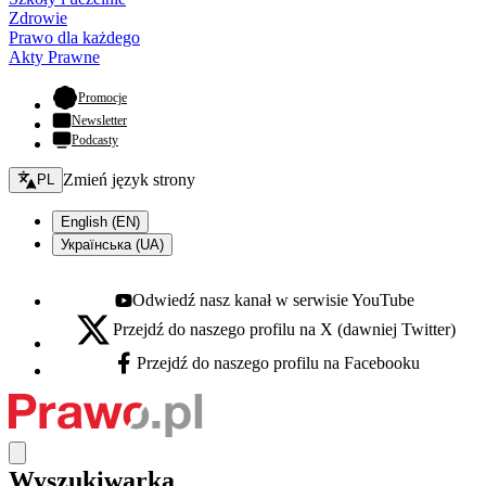
Zdrowie
Prawo dla każdego
Akty Prawne
- otwiera się w nowej karcie
Promocje
Newsletter
Podcasty
Zmień język - bieżący:
Zmień język strony
PL
English (EN)
Українська (UA)
Odwiedź nasz kanał w serwisie YouTube
Youtube - otwiera się w nowej karcie
Przejdź do naszego profilu na X (dawniej Twitter)
X - otwiera się w nowej karcie
Przejdź do naszego profilu na Facebooku
Facebook - otwiera się w nowej karcie
Wyszukiwarka