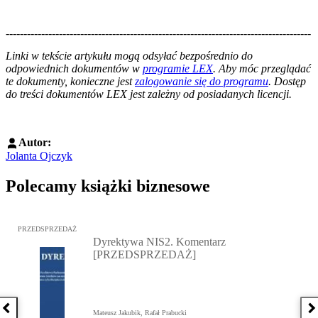
--------------------------------------------------------------------------------------
--------------------------------------------------------
Linki w tekście artykułu mogą odsyłać bezpośrednio do
odpowiednich dokumentów w
programie LEX
. Aby móc przeglądać
te dokumenty, konieczne jest
zalogowanie się do programu
. Dostęp
do treści dokumentów LEX jest zależny od posiadanych licencji.
Autor:
Jolanta Ojczyk
Polecamy książki biznesowe
Przejdź do: Dyrektywa NIS2. Komentarz [PRZEDSPRZEDAŻ], Mateu
PRZEDSPRZEDAŻ
Dyrektywa NIS2. Komentarz
[PRZEDSPRZEDAŻ]
Poprzednia książka
N
Mateusz Jakubik, Rafał Prabucki