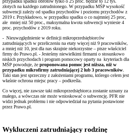
przypadku spadku obrotów tylko o 25 proc. będzie to 12 tys.
złotych na każdego zatrudnionego. W przypadku MŚP wysokość
subwencji zależy od spadku przychodów i poziomu przychodów z
2019 r. Przykładowo, w przypadku spadku o co najmniej 25 proc,
ale mniej niż 50 proc., maksymalna kwota subwencji wyniesie 4
proc. przychodów z 2019 roku.
- Nieuwzględnienie w definicji mikroprzedsiębiorców
zatrudniających w przeliczeniu na etaty więcej niż 9 pracowników,
a mniej niż 10, jest dla nas skrajnie niekorzystne – pisze właściciel
firmy do Prawo.pl. - Jesteśmy niewielkimi firmami o stosunkowo
niskich przychodach i program pomocowy oparty na kryteriach dla
MŚP powoduje, że
proponowana pomoc jest niższa, niż w
przypadku mikrofirmy zatrudniającej 2 lub 3 pracowników
.
Taki stan jest sprzeczny z założeniami programu, którego celem jest
właśnie ochrona miejsc pracy – podkreśla.
Co więcej, nie zawsze taki mikroprzedsiębiorca zostanie uznany za
małego, a wówczas nie może wnioskować o subwencję. PFR nie
widzi jednak problemu i nie odpowiedział na pytania postawione
przez Prawo.pl.
Wykluczeni zatrudniający rodzinę