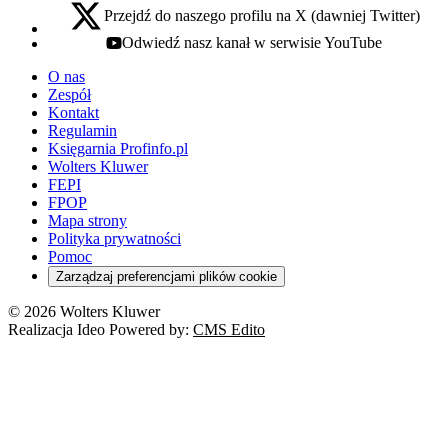
Przejdź do naszego profilu na X (dawniej Twitter)
x - otwiera się w nowej karcie
Odwiedź nasz kanał w serwisie YouTube
youtube - otwiera się w nowej karcie
O nas
Zespół
Kontakt
Regulamin
Księgarnia Profinfo.pl
Wolters Kluwer
FEPI
FPOP
Mapa strony
Polityka prywatności
Pomoc
Zarządzaj preferencjami plików cookie
© 2026 Wolters Kluwer
Realizacja Ideo Powered by:
CMS Edito