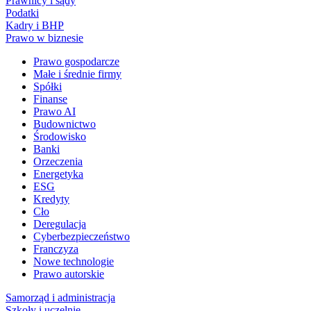
Prawnicy i sądy
Podatki
Kadry i BHP
Prawo w biznesie
Prawo gospodarcze
Małe i średnie firmy
Spółki
Finanse
Prawo AI
Budownictwo
Środowisko
Banki
Orzeczenia
Energetyka
ESG
Kredyty
Cło
Deregulacja
Cyberbezpieczeństwo
Franczyza
Nowe technologie
Prawo autorskie
Samorząd i administracja
Szkoły i uczelnie