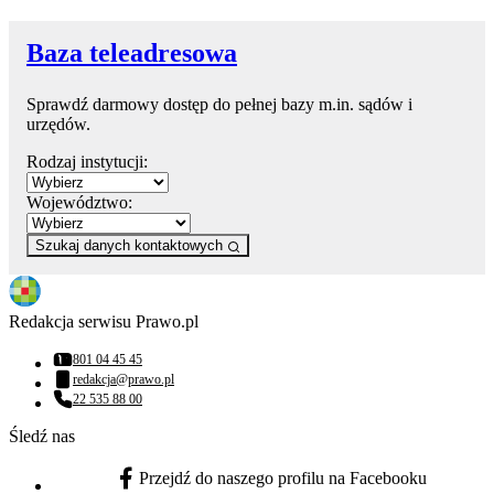
Baza teleadresowa
Sprawdź darmowy dostęp do pełnej bazy m.in. sądów i
urzędów.
Rodzaj instytucji:
Województwo:
Szukaj danych kontaktowych
Redakcja serwisu Prawo.pl
801 04 45 45
Numer telefonu:
redakcja@prawo.pl
Adres email:
22 535 88 00
Numer telefonu:
Śledź nas
Przejdź do naszego profilu na Facebooku
facebook - otwiera się w nowej karcie