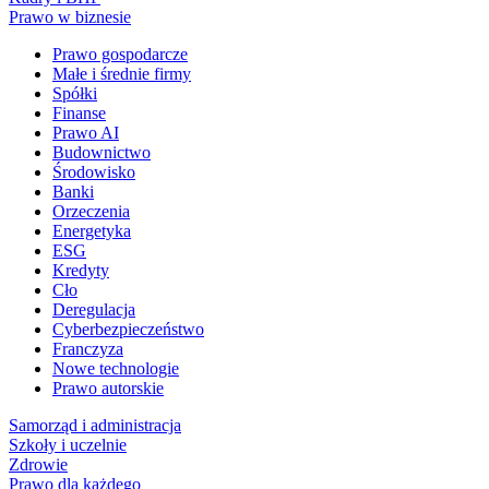
Prawo w biznesie
Prawo gospodarcze
Małe i średnie firmy
Spółki
Finanse
Prawo AI
Budownictwo
Środowisko
Banki
Orzeczenia
Energetyka
ESG
Kredyty
Cło
Deregulacja
Cyberbezpieczeństwo
Franczyza
Nowe technologie
Prawo autorskie
Samorząd i administracja
Szkoły i uczelnie
Zdrowie
Prawo dla każdego