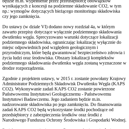
będzie m.in. wypełnienie przez przedsiębiorcę obowiązków
wynikających z koncesji na podziemne składowanie CO2, w tym
np.: wymogów dotyczących bieżącego monitoringu składowiska
czy jego zamknięcia.
Do ustawy (w dziale VI) dodano nowy rozdział 4a, w którym
zawarto przepisy dotyczące wyłącznie podziemnego składowania
dwutlenku węgla. Sprecyzowano warunki dotyczące lokalizacji
podziemnego składowiska, ograniczając lokalizację wyłącznie do
miejsc odpowiednich pod względem geologicznym i
przyrodniczym, które będą gwarantować bezpieczeństwo zdrowia i
życia ludzi oraz środowiska. Obszary lokalizacji kompleksów
podziemnego składowania dwutlenku węgla zostaną wyznaczone w
drodze rozporządzenia.
Zgodnie z projektem ustawy, w 2015 r. zostanie powołany Krajowy
Administrator Podziemnych Składowisk Dwutlenku Węgla (KAPS
CO2). Wykonywanie zadań KAPS CO2 zostanie powierzone
Państwowemu Instytutowi Geologicznemu - Państwowemu
Instytutowi Badawczemu. Jego zadaniem będzie m.in.
nadzorowanie składowiska po jego zamknięciu. Do finansowania
zadań KAPS CO2 będą wykorzystane środki pochodzące od
przedsiębiorcy z zabezpieczenia środków oraz środki z
Narodowego Funduszu Ochrony Środowiska i Gospodarki Wodnej.