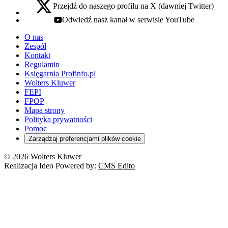
Przejdź do naszego profilu na X (dawniej Twitter)
x - otwiera się w nowej karcie
Odwiedź nasz kanał w serwisie YouTube
youtube - otwiera się w nowej karcie
O nas
Zespół
Kontakt
Regulamin
Księgarnia Profinfo.pl
Wolters Kluwer
FEPI
FPOP
Mapa strony
Polityka prywatności
Pomoc
Zarządzaj preferencjami plików cookie
© 2026 Wolters Kluwer
Realizacja Ideo Powered by:
CMS Edito