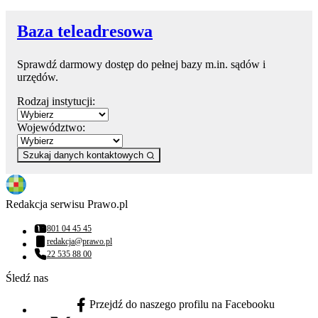
Baza teleadresowa
Sprawdź darmowy dostęp do pełnej bazy m.in. sądów i
urzędów.
Rodzaj instytucji:
Województwo:
Szukaj danych kontaktowych
Redakcja serwisu Prawo.pl
801 04 45 45
Numer telefonu:
redakcja@prawo.pl
Adres email:
22 535 88 00
Numer telefonu:
Śledź nas
Przejdź do naszego profilu na Facebooku
facebook - otwiera się w nowej karcie