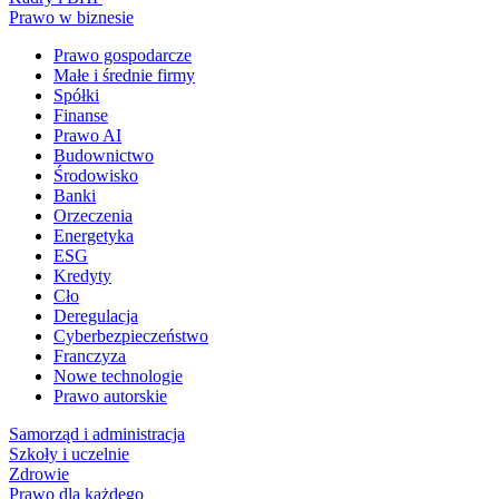
Prawo w biznesie
Prawo gospodarcze
Małe i średnie firmy
Spółki
Finanse
Prawo AI
Budownictwo
Środowisko
Banki
Orzeczenia
Energetyka
ESG
Kredyty
Cło
Deregulacja
Cyberbezpieczeństwo
Franczyza
Nowe technologie
Prawo autorskie
Samorząd i administracja
Szkoły i uczelnie
Zdrowie
Prawo dla każdego