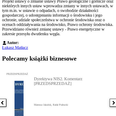
Projekt ustawy o zmianie ustawy Prawo geologiczne i górnicze oraz
niektórych innych ustaw wprowadza zmiany w innych ustawach, w
tym m.in. w ustawie o odpadach, o swobodzie działalności
gospodarczej, o udostępnianiu informacji o środowisku i jego
ochronie, udziale społeczeństwa w ochronie środowiska oraz o
ocenach oddziaływania na środowisko, Prawo ochrony środowiska.
Przewidziano również zmianę ustawy - Prawo energetyczne w
zakresie przesyłu dwutlenku węgla.
Autor:
Łukasz Matłacz
Polecamy książki biznesowe
Przejdź do: Dyrektywa NIS2. Komentarz [PRZEDSPRZEDAŻ], Mateu
PRZEDSPRZEDAŻ
Dyrektywa NIS2. Komentarz
[PRZEDSPRZEDAŻ]
Poprzednia książka
N
Mateusz Jakubik, Rafał Prabucki