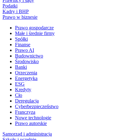
Prawnicy i sądy
Podatki
Kadry i BHP
Prawo w biznesie
Prawo gospodarcze
Małe i średnie firmy
Spółki
Finanse
Prawo AI
Budownictwo
Środowisko
Banki
Orzeczenia
Energetyka
ESG
Kredyty
Cło
Deregulacja
Cyberbezpieczeństwo
Franczyza
Nowe technologie
Prawo autorskie
Samorząd i administracja
Szkoły i uczelnie