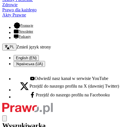
Zdrowie
Prawo dla każdego
Akty Prawne
- otwiera się w nowej karcie
Promocje
Newsletter
Podcasty
Zmień język - bieżący:
Zmień język strony
PL
English (EN)
Українська (UA)
Odwiedź nasz kanał w serwisie YouTube
Youtube - otwiera się w nowej karcie
Przejdź do naszego profilu na X (dawniej Twitter)
X - otwiera się w nowej karcie
Przejdź do naszego profilu na Facebooku
Facebook - otwiera się w nowej karcie
Wyszukiwarka