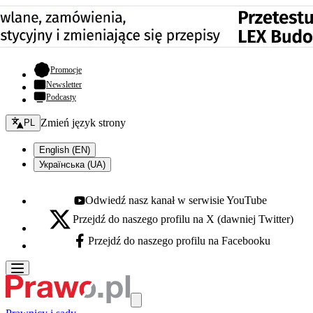
- otwiera się w nowej karcie
Promocje
Newsletter
Podcasty
Zmień język - bieżący:
Zmień język strony
PL
English (EN)
Українська (UA)
Odwiedź nasz kanał w serwisie YouTube
Youtube - otwiera się w nowej karcie
Przejdź do naszego profilu na X (dawniej Twitter)
X - otwiera się w nowej karcie
Przejdź do naszego profilu na Facebooku
Facebook - otwiera się w nowej karcie