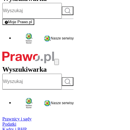
Szukaj
Moje Prawo.pl
- rejestracja i logowanie do serwisu
Nasze serwisy
Wyszukiwarka
Szukaj
Nasze serwisy
Prawnicy i sądy
Podatki
Kadry i BHP