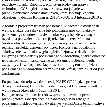
zatłoczeniu do izolowanej formacji geologicznej w celu trwałego
przechowywania. Zgodnie z przyjętym projektem ustawy
technologia CCS będzie na razie stosowana jedynie w
przedsięwzięciach demonstracyjnych, które spełniają kryteria
określone w decyzji Komisji nr 2010/670/UE z 3 listopada 2010 r.
Zgodnie z projektem ustawy podziemne składowanie dwutlenku
węgla, a także poszukiwanie lub rozpoznawanie kompleksów
podziemnego składowania dwutlenku węgla będzie wymagało
uzyskania pozwolenia (koncesji) udzielanej przez Ministra
Środowiska. Koncesja będzie udzielana wyłącznie na potrzeby
realizacji projektu demonstracyjnego. Koncesja na podziemne
składowanie dwutlenku węgla będzie obejmować działalność
związaną z eksploatacją podziemnego składowiska, a także okres po
jego zamknięciu tj. zakończeniu zatłaczania dwutlenku węgla,
związany z likwidacją instalacji oraz monitoringiem kompleksu
podziemnego składowiska przez okres nie krótszy niż 20 lat od jego
zamknięcia.
Po przekazaniu odpowiedzialności, KAPS CO2 będzie prowadził
dalszy monitoring kompleksu podziemnego składowania dwutlenku
węgla przez okres nie krótszy niż 30 lat.
Istotnym rozwiązaniem jest obowiązek ustanowienia przez
przedsiębiorcę zabezpieczenia finansowego związanego z
podziemnym składowaniem dwutlenku węgla.Dzięki temu możliwe