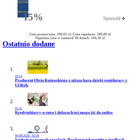
15%
Sprawdź
Rabatu
Cena promocyjna: 296,65 zł |
Cena regularna: 349,00 zł
Najniższa cena w ostatnich 30 dniach: 244,30 zł
Ostatnio dodane
10:14
Przejdź do artykułu:
Producent Oleju Kujawskiego z niższą karą dzięki współpracy z
UOKiK
05:31
Przejdź do artykułu:
Kredytobiorcy w euro i dolarach też mogą iść do sądów
04.08.2026 | 16:30
Przejdź do artykułu:
Sankcje na jasnych zasadach. Rząd przyjął projekt o środkach