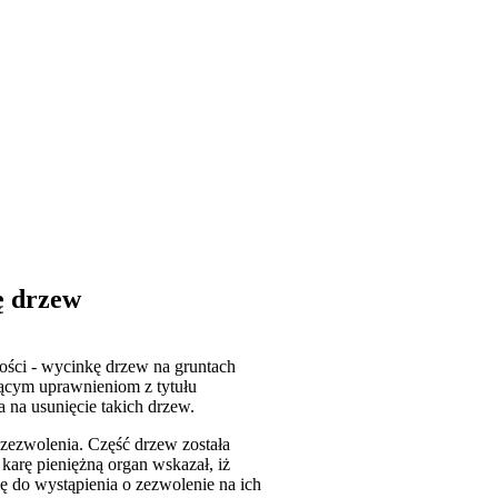
ę drzew
ości - wycinkę drzew na gruntach
ącym uprawnieniom z tytułu
 na usunięcie takich drzew.
 zezwolenia. Część drzew została
karę pieniężną organ wskazał, iż
ę do wystąpienia o zezwolenie na ich