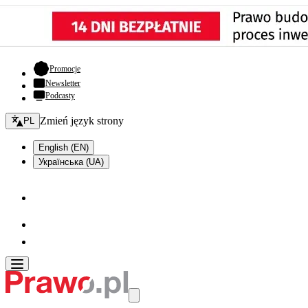
- otwiera się w nowej karcie
Promocje
Newsletter
Podcasty
Zmień język - bieżący:
Zmień język strony
PL
English (EN)
Українська (UA)