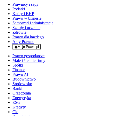
Prawnicy i sądy
Podatki
Kadry i BHP
Prawo w biznesie
Samorząd i administracja
Szkoły i uczelnie
Zdrowie
Prawo dla każdego
Akty Prawne
Moje Prawo.pl
- rejestracja i logowanie do serwisu
Prawo gospodarcze
Małe i średnie firmy
Spółki
Finanse
Prawo AI
Budownictwo
Środowisko
Banki
Orzeczenia
Energetyka
ESG
Kredyty
Cło