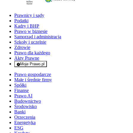
Prawnicy i sądy
Podatki
Kadry i BHP
Prawo w biznesie
Samorząd i administracja
Szkoły i uczelnie
Zdrowie
Prawo dla każdego
Akty Prawne
Moje Prawo.pl
- rejestracja i logowanie do serwisu
Prawo gospodarcze
Małe i średnie firmy
Spółki
Finanse
Prawo AI
Budownictwo
Środowisko
Banki
Orzeczenia
Energetyka
ESG