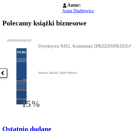
Autor:
Anna Dudrewicz
Polecamy książki biznesowe
Przejdź do: Dyrektywa NIS2. Komentarz [PRZEDSPRZEDAŻ], Mateu
PRZEDSPRZEDAŻ
Dyrektywa NIS2. Komentarz [PRZEDSPRZED
Mateusz Jakubik, Rafał Prabucki
Poprzednia książka
15%
Rabatu
Ostatnio dodane