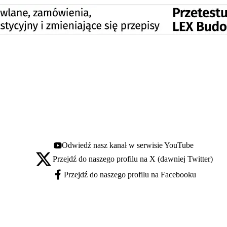
Odwiedź nasz kanał w serwisie YouTube
Youtube - otwiera się w nowej karcie
Przejdź do naszego profilu na X (dawniej Twitter)
X - otwiera się w nowej karcie
Przejdź do naszego profilu na Facebooku
Facebook - otwiera się w nowej karcie