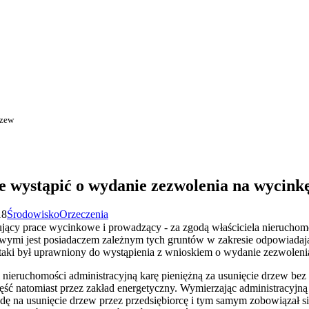
rzew
e wystąpić o wydanie zezwolenia na wycink
18
Środowisko
Orzeczenia
ujący prace wycinkowe i prowadzący - za zgodą właściciela nieruchom
owymi jest posiadaczem zależnym tych gruntów w zakresie odpowiadaj
a taki był uprawniony do wystąpienia z wnioskiem o wydanie zezwolenia
nieruchomości administracyjną karę pieniężną za usunięcie drzew bez
ść natomiast przez zakład energetyczny. Wymierzając administracyjną 
odę na usunięcie drzew przez przedsiębiorcę i tym samym zobowiązał si