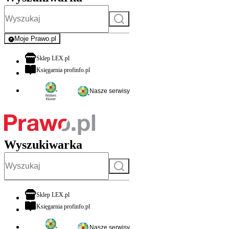
Szukaj
Moje Prawo.pl
- rejestracja i logowanie do serwisu
otwiera się w nowej karcie
Sklep LEX.pl
otwiera się w nowej karcie
Księgarnia profinfo.pl
Nasze serwisy
Wyszukiwarka
Szukaj
otwiera się w nowej karcie
Sklep LEX.pl
otwiera się w nowej karcie
Księgarnia profinfo.pl
Nasze serwisy