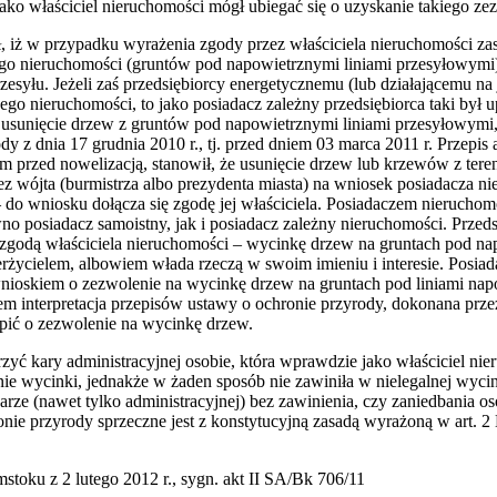
ako właściciel nieruchomości mógł ubiegać się o uzyskanie takiego ze
, iż w przypadku wyrażenia zgody przez właściciela nieruchomości za
nego nieruchomości (gruntów pod napowietrznymi liniami przesyłowym
rzesyłu. Jeżeli zaś przedsiębiorcy energetycznemu (lub działającemu n
ego nieruchomości, to jako posiadacz zależny przedsiębiorca taki był
sunięcie drzew z gruntów pod napowietrznymi liniami przesyłowymi, 
y z dnia 17 grudnia 2010 r., tj. przed dniem 03 marca 2011 r. Przepis a
 przed nowelizacją, stanowił, że usunięcie drzew lub krzewów z tere
 wójta (burmistrza albo prezydenta miasta) na wniosek posiadacza nie
 – do wniosku dołącza się zgodę jej właściciela. Posiadaczem nieruch
no posiadacz samoistny, jak i posiadacz zależny nieruchomości. Przed
zgodą właściciela nieruchomości – wycinkę drzew na gruntach pod na
erżycielem, albowiem włada rzeczą w swoim imieniu i interesie. Posiad
nioskiem o zezwolenie na wycinkę drzew na gruntach pod liniami napo
em interpretacja przepisów ustawy o ochronie przyrody, dokonana przez 
pić o zezwolenie na wycinkę drzew.
ć kary administracyjnej osobie, która wprawdzie jako właściciel ni
ie wycinki, jednakże w żaden sposób nie zawiniła w nielegalnej wycin
ze (nawet tylko administracyjnej) bez zawinienia, czy zaniedbania o
ie przyrody sprzeczne jest z konstytucyjną zasadą wyrażoną w art. 2 
oku z 2 lutego 2012 r., sygn. akt II SA/Bk 706/11