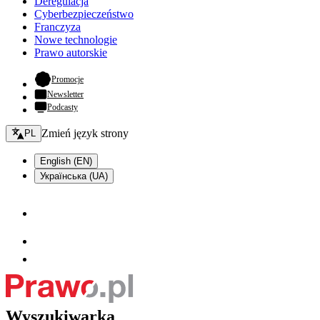
Deregulacja
Cyberbezpieczeństwo
Franczyza
Nowe technologie
Prawo autorskie
- otwiera się w nowej karcie
Promocje
Newsletter
Podcasty
Zmień język - bieżący:
Zmień język strony
PL
English (EN)
Українська (UA)
Wyszukiwarka