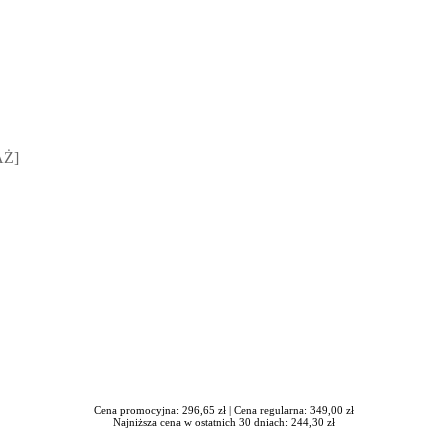
sz Jakubik, Rafał Prabucki - otwiera się w nowym oknie
AŻ]
Cena promocyjna: 296,65 zł |
Cena regularna: 349,00 zł
Najniższa cena w ostatnich 30 dniach: 244,30 zł