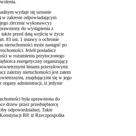
zwolenia.
sadnym wydaje się uznanie
i) w zakresie odpowiadającym
a jego zlecenie wykonawcy)
 uprawniony do wystąpienia z
także przed datą wejścia w życie
rt. 83 ust. 1 ustawy o ochronie
nu nieruchomości może nastąpić po
ruchomości. Jeżeli posiadacz
omości w rozumieniu przytoczonego
siębiorca energetyczny organizujący
powietrznymi liniami przesyłowymi
acz zależny nieruchomości jest zatem
wietrznymi, znajdującymi się w jego
organy administracji, iż jedynie
eruchomości była uprawniona do
ce drzew przez przedsiębiorcę
soby odpowiedzialnej. Takie
Konstytucji RP, iż Rzeczpospolita