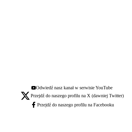
Odwiedź nasz kanał w serwisie YouTube
Youtube - otwiera się w nowej karcie
Przejdź do naszego profilu na X (dawniej Twitter)
X - otwiera się w nowej karcie
Przejdź do naszego profilu na Facebooku
Facebook - otwiera się w nowej karcie