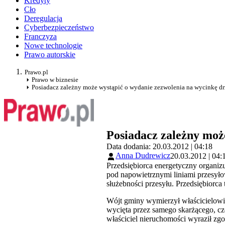
Kredyty
Cło
Deregulacja
Cyberbezpieczeństwo
Franczyza
Nowe technologie
Prawo autorskie
Prawo.pl
Prawo w biznesie
Posiadacz zależny może wystąpić o wydanie zezwolenia na wycinkę d
Posiadacz zależny moż
Data dodania: 20.03.2012 | 04:18
Anna Dudrewicz
20.03.2012 | 04:
Przedsiębiorca energetyczny organiz
pod napowietrznymi liniami przesył
służebności przesyłu. Przedsiębiorc
Wójt gminy wymierzył właścicielowi 
wycięta przez samego skarżącego, czę
właściciel nieruchomości wyraził zg