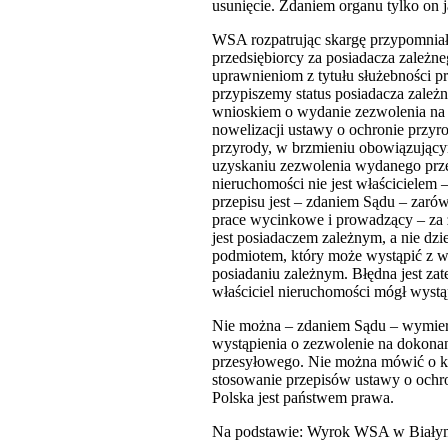
usunięcie. Zdaniem organu tylko on j
WSA rozpatrując skargę przypomniał
przedsiębiorcy za posiadacza zależ
uprawnieniom z tytułu służebności p
przypiszemy status posiadacza zależn
wnioskiem o wydanie zezwolenia na u
nowelizacji ustawy o ochronie przyrod
przyrody, w brzmieniu obowiązującym
uzyskaniu zezwolenia wydanego przez
nieruchomości nie jest właścicielem
przepisu jest – zdaniem Sądu – zarów
prace wycinkowe i prowadzący – za 
jest posiadaczem zależnym, a nie dzi
podmiotem, który może wystąpić z w
posiadaniu zależnym. Błędna jest zat
właściciel nieruchomości mógł wystą
Nie można – zdaniem Sądu – wymierzy
wystąpienia o zezwolenie na dokonan
przesyłowego. Nie można mówić o kar
stosowanie przepisów ustawy o ochron
Polska jest państwem prawa.
Na podstawie: Wyrok WSA w Białymst