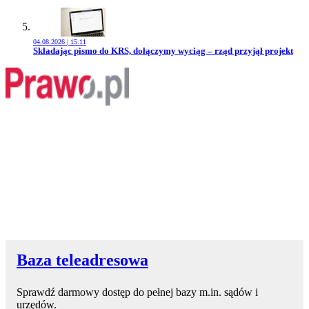
04.08.2026 | 15:11
Przejdź do artykułu:
Składając pismo do KRS, dołączymy wyciąg – rząd przyjął projekt
Baza teleadresowa
Sprawdź darmowy dostęp do pełnej bazy m.in. sądów i
urzędów.