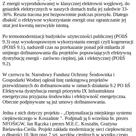
Z energii wyprodukowanej w klasycznej elektrowni węglowej, do
gniazdek elektrycznych w naszych domach trafia jej zaledwie 33-
36%. Reszta tracona jest bezpowrotnie podczas przesyłu. Dlatego
dbałość o efektywne wykorzystanie energii oraz ograniczanie jej
strat jest kwestią niezwykle istotną.
Po termomodernizacji budynków użyteczności publicznej (POIiŚ
9.3) oraz wysokosprawnym wykorzystaniu energii czyli kogeneracji
(POIiŚ 9.1), nadszedł czas na przekazanie ponad pół miliarda zł
unijnego dofinansowania dla projektów poprawiających efektywną
dystrybucję energii - zarówno cieplnej, jak i elektrycznej (POIiŚ
9.2).
W czerwcu br. Narodowy Fundusz Ochrony Środowiska i
Gospodarki Wodnej ogłosił listę rankingową projektów
przewidzianych do dofinansowania w ramach działania 9.2 PO IiŚ
Efektywna dystrybucja energii priorytetu IX Infrastruktura
energetyczna przyjazna środowisku i efektywność energetyczna.
Obecnie podpisywane są już umowy dofinansowania.
Jedna z nich dotyczy projektu - „Optymalizacja miejskiego systemu
ciepłowniczego w Koszalinie ". Podpisali ją 6 września br. prezes
NFOŚiGW, Jan Rączka i prezes M.E.C. Koszalin, Grażyna
Bielawska-Cieśla. Projekt zakłada modernizację sieci ciepłowniczej
o długości 10,3km oraz 7 szt. węzłów cieplnych w wyniku czego