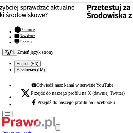
- otwiera się w nowej karcie
Promocje
Newsletter
Podcasty
Zmień język - bieżący:
Zmień język strony
PL
English (EN)
Українська (UA)
Odwiedź nasz kanał w serwisie YouTube
Youtube - otwiera się w nowej karcie
Przejdź do naszego profilu na X (dawniej Twitter)
X - otwiera się w nowej karcie
Przejdź do naszego profilu na Facebooku
Facebook - otwiera się w nowej karcie