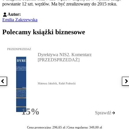
powstanie 12 szt. węzłów. Ma być zrealizowany do 2015 roku.
Autor:
Emilia Zakrzewska
Polecamy książki biznesowe
Przejdź do: Dyrektywa NIS2. Komentarz [PRZEDSPRZEDAŻ], Mateu
PRZEDSPRZEDAŻ
Dyrektywa NIS2. Komentarz
[PRZEDSPRZEDAŻ]
Poprzednia książka
N
Mateusz Jakubik, Rafał Prabucki
15%
Sprawdź
Rabatu
Cena promocyjna: 296,65 zł |
Cena regularna: 349,00 zł