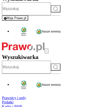
Szukaj
Moje Prawo.pl
- rejestracja i logowanie do serwisu
Nasze serwisy
Wyszukiwarka
Szukaj
Nasze serwisy
Prawnicy i sądy
Podatki
Kadry i BHP