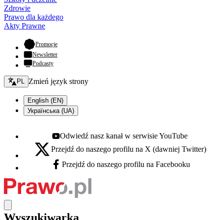
Zdrowie
Prawo dla każdego
Akty Prawne
- otwiera się w nowej karcie
Promocje
Newsletter
Podcasty
Zmień język - bieżący:
Zmień język strony
PL
English (EN)
Українська (UA)
Odwiedź nasz kanał w serwisie YouTube
Youtube - otwiera się w nowej karcie
Przejdź do naszego profilu na X (dawniej Twitter)
X - otwiera się w nowej karcie
Przejdź do naszego profilu na Facebooku
Facebook - otwiera się w nowej karcie
Wyszukiwarka