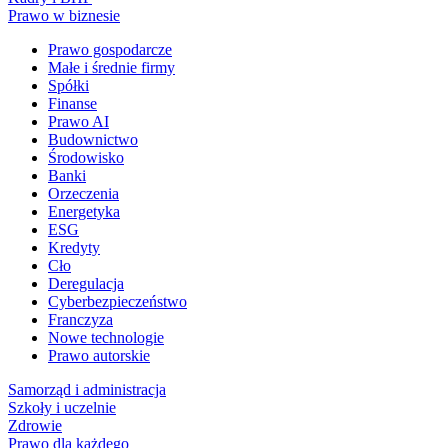
Prawo w biznesie
Prawo gospodarcze
Małe i średnie firmy
Spółki
Finanse
Prawo AI
Budownictwo
Środowisko
Banki
Orzeczenia
Energetyka
ESG
Kredyty
Cło
Deregulacja
Cyberbezpieczeństwo
Franczyza
Nowe technologie
Prawo autorskie
Samorząd i administracja
Szkoły i uczelnie
Zdrowie
Prawo dla każdego