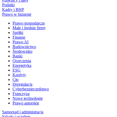
Prawnicy i sądy
Podatki
Kadry i BHP
Prawo w biznesie
Prawo gospodarcze
Małe i średnie firmy
Spółki
Finanse
Prawo AI
Budownictwo
Środowisko
Banki
Orzeczenia
Energetyka
ESG
Kredyty
Cło
Deregulacja
Cyberbezpieczeństwo
Franczyza
Nowe technologie
Prawo autorskie
Samorząd i administracja
Szkoły i uczelnie