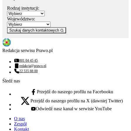
Rodzaj instytucji:
Województwo:
Szukaj danych kontaktowych
Redakcja serwisu Prawo.pl
801 04 45 45
Numer telefonu:
redakcja@prawo.pl
Adres email:
22 535 88 00
Numer telefonu:
Śledź nas
Przejdź do naszego profilu na Facebooku
facebook - otwiera się w nowej karcie
Przejdź do naszego profilu na X (dawniej Twitter)
x - otwiera się w nowej karcie
Odwiedź nasz kanał w serwisie YouTube
youtube - otwiera się w nowej karcie
O nas
Zespół
Kontakt