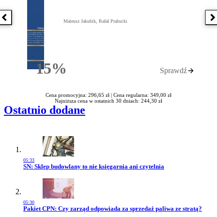
Poprzednia książka
N
Mateusz Jakubik, Rafał Prabucki
15%
Sprawdź
Rabatu
Cena promocyjna: 296,65 zł |
Cena regularna: 349,00 zł
Najniższa cena w ostatnich 30 dniach: 244,30 zł
Ostatnio dodane
05:33
Przejdź do artykułu:
SN: Sklep budowlany to nie księgarnia ani czytelnia
05:30
Przejdź do artykułu:
Pakiet CPN: Czy zarząd odpowiada za sprzedaż paliwa ze stratą?