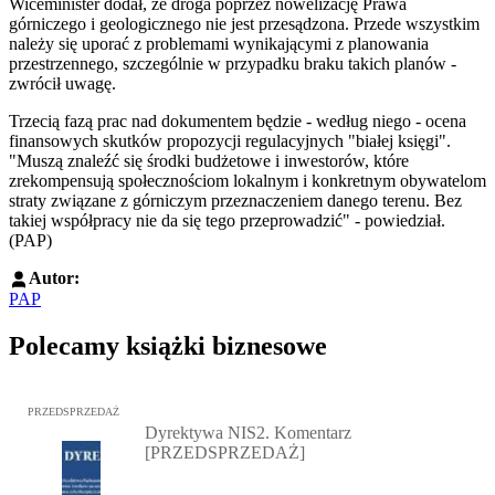
Wiceminister dodał, że droga poprzez nowelizację Prawa
górniczego i geologicznego nie jest przesądzona. Przede wszystkim
należy się uporać z problemami wynikającymi z planowania
przestrzennego, szczególnie w przypadku braku takich planów -
zwrócił uwagę.
Trzecią fazą prac nad dokumentem będzie - według niego - ocena
finansowych skutków propozycji regulacyjnych "białej księgi".
"Muszą znaleźć się środki budżetowe i inwestorów, które
zrekompensują społecznościom lokalnym i konkretnym obywatelom
straty związane z górniczym przeznaczeniem danego terenu. Bez
takiej współpracy nie da się tego przeprowadzić" - powiedział.
(PAP)
Autor:
PAP
Polecamy książki biznesowe
Przejdź do: Dyrektywa NIS2. Komentarz [PRZEDSPRZEDAŻ], Mateu
PRZEDSPRZEDAŻ
Dyrektywa NIS2. Komentarz
[PRZEDSPRZEDAŻ]