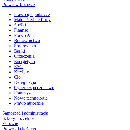
Prawo w biznesie
Prawo gospodarcze
Małe i średnie firmy
Spółki
Finanse
Prawo AI
Budownictwo
Środowisko
Banki
Orzeczenia
Energetyka
ESG
Kredyty
Cło
Deregulacja
Cyberbezpieczeństwo
Franczyza
Nowe technologie
Prawo autorskie
Samorząd i administracja
Szkoły i uczelnie
Zdrowie
Prawo dla każdego