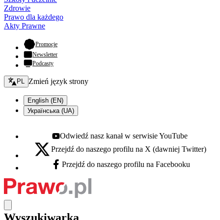
Zdrowie
Prawo dla każdego
Akty Prawne
- otwiera się w nowej karcie
Promocje
Newsletter
Podcasty
Zmień język - bieżący:
Zmień język strony
PL
English (EN)
Українська (UA)
Odwiedź nasz kanał w serwisie YouTube
Youtube - otwiera się w nowej karcie
Przejdź do naszego profilu na X (dawniej Twitter)
X - otwiera się w nowej karcie
Przejdź do naszego profilu na Facebooku
Facebook - otwiera się w nowej karcie
Wyszukiwarka