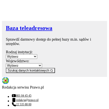
Baza teleadresowa
Sprawdź darmowy dostęp do pełnej bazy m.in. sądów i
urzędów.
Rodzaj instytucji:
Województwo:
Szukaj danych kontaktowych
Redakcja serwisu Prawo.pl
801 04 45 45
Numer telefonu:
redakcja@prawo.pl
Adres email:
22 535 88 00
Numer telefonu: