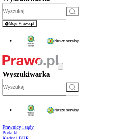
Szukaj
Moje Prawo.pl
- rejestracja i logowanie do serwisu
Nasze serwisy
Wyszukiwarka
Szukaj
Nasze serwisy
Prawnicy i sądy
Podatki
Kadry i BHP