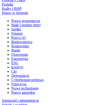
Prawnicy i sądy
Podatki
Kadry i BHP
Prawo w biznesie
Prawo gospodarcze
Małe i średnie firmy
Spółki
Finanse
Prawo AI
Budownictwo
Środowisko
Banki
Orzeczenia
Energetyka
ESG
Kredyty
Cło
Deregulacja
Cyberbezpieczeństwo
Franczyza
Nowe technologie
Prawo autorskie
Samorząd i administracja
Szkoły i uczelnie