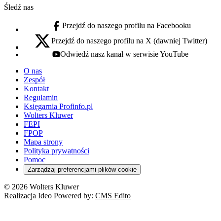
Śledź nas
Przejdź do naszego profilu na Facebooku
facebook - otwiera się w nowej karcie
Przejdź do naszego profilu na X (dawniej Twitter)
x - otwiera się w nowej karcie
Odwiedź nasz kanał w serwisie YouTube
youtube - otwiera się w nowej karcie
O nas
Zespół
Kontakt
Regulamin
Księgarnia Profinfo.pl
Wolters Kluwer
FEPI
FPOP
Mapa strony
Polityka prywatności
Pomoc
Zarządzaj preferencjami plików cookie
© 2026 Wolters Kluwer
Realizacja Ideo Powered by:
CMS Edito