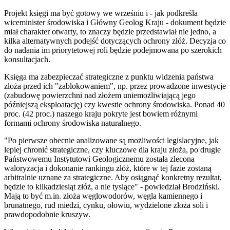
Projekt księgi ma być gotowy we wrześniu i - jak podkreśla
wiceminister środowiska i Główny Geolog Kraju - dokument będzie
miał charakter otwarty, to znaczy będzie przedstawiał nie jedno, a
kilka alternatywnych podejść dotyczących ochrony złóż. Decyzja co
do nadania im priorytetowej roli będzie podejmowana po szerokich
konsultacjach.
Księga ma zabezpieczać strategiczne z punktu widzenia państwa
złoża przed ich "zablokowaniem", np. przez prowadzone inwestycje
(zabudowę powierzchni nad złożem uniemożliwiającą jego
późniejszą eksploatację) czy kwestie ochrony środowiska. Ponad 40
proc. (42 proc.) naszego kraju pokryte jest bowiem różnymi
formami ochrony środowiska naturalnego.
"Po pierwsze obecnie analizowane są możliwości legislacyjne, jak
lepiej chronić strategiczne, czy kluczowe dla kraju złoża, po drugie
Państwowemu Instytutowi Geologicznemu została zlecona
waloryzacja i dokonanie rankingu złóż, które w tej fazie zostaną
arbitralnie uznane za strategiczne. Aby osiągnąć konkretny rezultat,
będzie to kilkadziesiąt złóż, a nie tysiące" - powiedział Brodziński.
Mają to być m.in. złoża węglowodorów, węgla kamiennego i
brunatnego, rud miedzi, cynku, ołowiu, wydzielone złoża soli i
prawdopodobnie kruszyw.